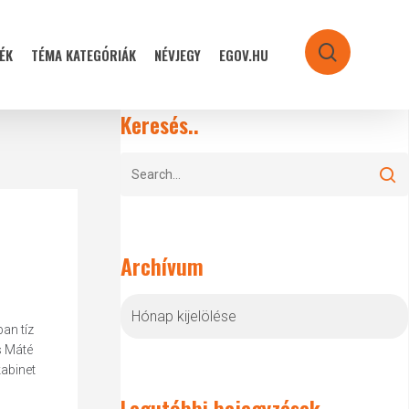
ÉK
TÉMA KATEGÓRIÁK
NÉVJEGY
EGOV.HU
search
Keresés..
Archívum
Archívum
an tíz
s Máté
kabinet
Legutóbbi bejegyzések