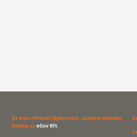
Az eGov Hírlevél tájékoztató, szakmai kiadvány.
A
Kiadója az
eGov Kft.
L