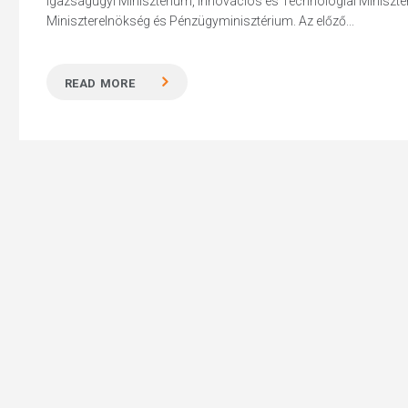
Igazságügyi Minisztérium, Innovációs és Technológiai Miniszté
Miniszterelnökség és Pénzügyminisztérium. Az előző...
READ MORE
Hit enter to search or ESC to close