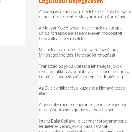
,
A hőség és szárazság miatti helyzet legkritikusabb
öt napja következik – Magyarország Kormánya
A Magyar Közlönyben megjelentek az európai
uniós források elérése érdekében módosított
helyreállítási terv részletei
Miniszteri biztos készíti elő az Egészségügyi
Minőségellenőrzési Hatóság létrehozását
Transzlációs jövőkutatás: a lehetséges jövők
szisztematikus vizsgálatától a jelenben meghozott
kutatási, finanszírozási és képzési döntésekig
Az EU elektrifikációval küzdene a klímaváltozás
ellen
A generatív mesterséges intelligencia elterjedése
az európai közigazgatási szervezetekben
Interjú Balla Csillával, a Lechner fotogrammetriai
területének vezetőjével a hazai téradat-
ökoszisztéma jövőjéről és a légi adatgyűjtések