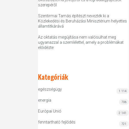
szerepéről
Szentirmai Tamás építészt nevezték ki a
Közlekedési és Beruházási Minisztérium helyettes
államtitkárává
Az oktatás megújítása nem valósulhat meg
ugyanazzal a szemlélettel, amely a problémákat
előidézte
Kategóriák
egészségügy
1 114
energia
706
Európai Unió
2 141
fenntartható fejlődés
721