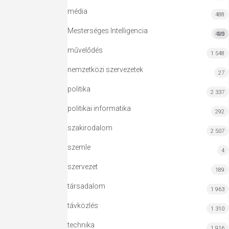
média
488
Mesterséges Intelligencia
420
MI
művelődés
1 548
nemzetközi szervezetek
27
politika
2 337
politikai informatika
292
szakirodalom
2 507
szemle
4
szervezet
189
társadalom
1 963
távközlés
1 310
technika
1 916