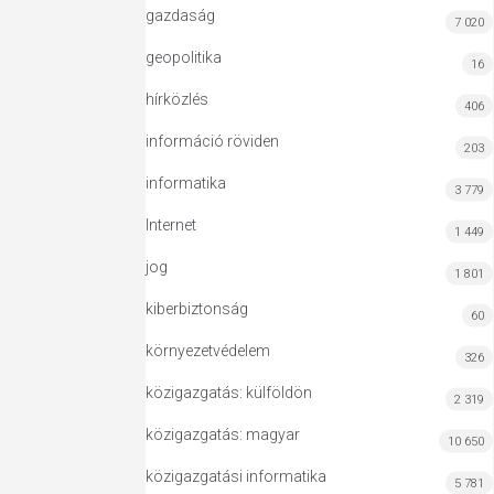
gazdaság
7 020
geopolitika
16
hírközlés
406
információ röviden
203
informatika
3 779
Internet
1 449
jog
1 801
kiberbiztonság
60
környezetvédelem
326
közigazgatás: külföldön
2 319
közigazgatás: magyar
10 650
közigazgatási informatika
5 781