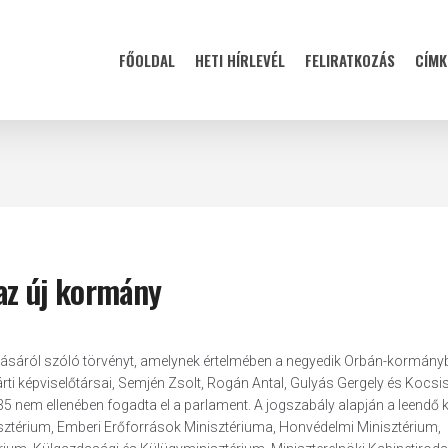
FŐOLDAL
HETI HÍRLEVÉL
FELIRATKOZÁS
CÍMK
az új kormány
lásáról szóló törvényt, amelynek értelmében a negyedik Orbán-kormányb
ti képviselőtársai, Semjén Zsolt, Rogán Antal, Gulyás Gergely és Kocsi
, 35 nem ellenében fogadta el a parlament. A jogszabály alapján a leendő 
isztérium, Emberi Erőforrások Minisztériuma, Honvédelmi Minisztérium,