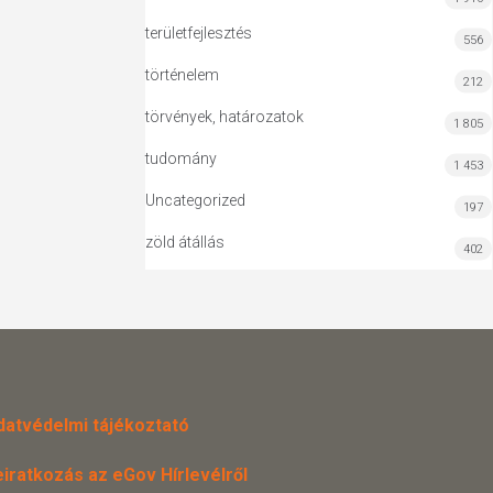
területfejlesztés
556
történelem
212
törvények, határozatok
1 805
tudomány
1 453
Uncategorized
197
zöld átállás
402
datvédelmi tájékoztató
eiratkozás az eGov Hírlevélről