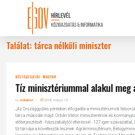
Skip
to
main
content
Találat: tárca nélküli miniszter
KÖZIGAZGATÁS: MAGYAR
Tíz minisztériummal alakul meg 
by
redaktor
2018. május 13.
„Az Országgyűlés pénteken elfogadta a minisztériumok felsoro
tárca működik majd. Orbán Viktor miniszterelnök és kormánypár
előterjesztését - házszabálytól eltéréssel - 127 igen szavazattal
tíz tárcája a következők lesznek: Agrárminisztérium, Belügymin