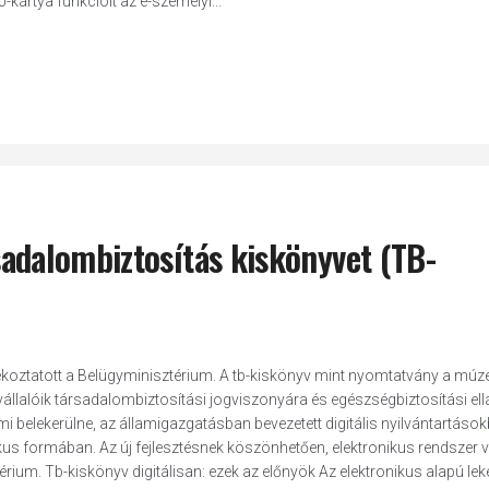
kártya funkcióit az e-személyi...
ársadalombiztosítás kiskönyvet (TB-
 tájékoztatott a Belügyminisztérium. A tb-kiskönyv mint nyomtatvány a m
állalóik társadalombiztosítási jogviszonyára és egészségbiztosítási ellá
belekerülne, az államigazgatásban bevezetett digitális nyilvántartáso
ikus formában. Az új fejlesztésnek köszönhetően, elektronikus rendszer vál
érium. Tb-kiskönyv digitálisan: ezek az előnyök Az elektronikus alapú le