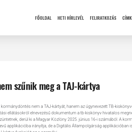
FŐOLDAL
HETI HÍRLEVÉL
FELIRATKOZÁS
CÍMK
 nem szűnik meg a TAJ-kártya
t kormánydöntés nem a TAJ-kártyát, hanem az úgynevezett TB-kiskönyvet 
sítási ellátásokról elnevezésű dokumentum a tb-kiskönyv hivatalos megn
szüntetnek, derül ki a Magyar Közlöny 2025. június 16-i számából. A kor
ű applikációba irányítja, de a Digitális Állampolgárság applikációban i