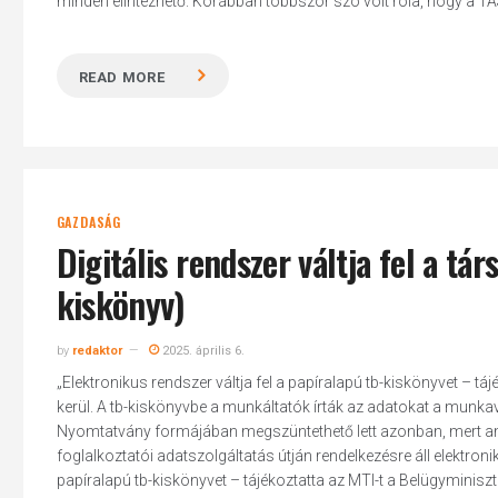
minden elintézhető. Korábban többször szó volt róla, hogy a TAJ-
READ MORE
Hit enter to search or ESC to close
GAZDASÁG
Digitális rendszer váltja fel a t
kiskönyv)
by
redaktor
2025. április 6.
„Elektronikus rendszer váltja fel a papíralapú tb-kiskönyvet –
kerül. A tb-kiskönyvbe a munkáltatók írták az adatokat a munkav
Nyomtatvány formájában megszüntethető lett azonban, mert ami 
foglalkoztatói adatszolgáltatás útján rendelkezésre áll elektron
papíralapú tb-kiskönyvet – tájékoztatta az MTI-t a Belügyminiszt