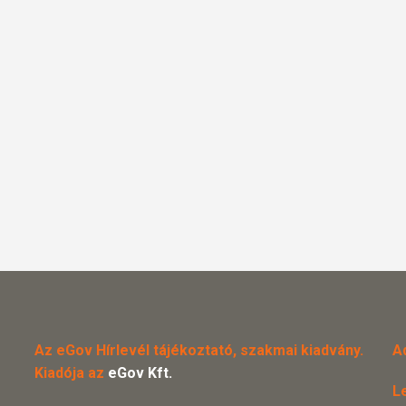
Az eGov Hírlevél tájékoztató, szakmai kiadvány.
A
Kiadója az
eGov Kft.
L