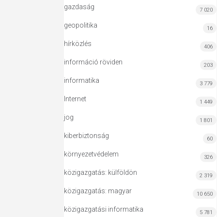
gazdaság
7 020
geopolitika
16
hírközlés
406
információ röviden
203
informatika
3 779
Internet
1 449
jog
1 801
kiberbiztonság
60
környezetvédelem
326
közigazgatás: külföldön
2 319
közigazgatás: magyar
10 650
közigazgatási informatika
5 781