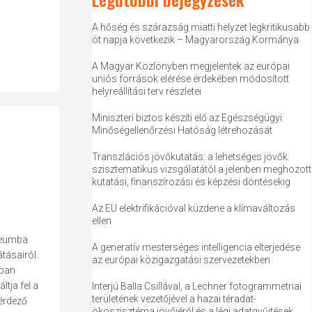
A hőség és szárazság miatti helyzet legkritikusabb
öt napja következik – Magyarország Kormánya
A Magyar Közlönyben megjelentek az európai
uniós források elérése érdekében módosított
helyreállítási terv részletei
Miniszteri biztos készíti elő az Egészségügyi
Minőségellenőrzési Hatóság létrehozását
Transzlációs jövőkutatás: a lehetséges jövők
szisztematikus vizsgálatától a jelenben meghozott
kutatási, finanszírozási és képzési döntésekig
Az EU elektrifikációval küzdene a klímaváltozás
ellen
úzeumba
A generatív mesterséges intelligencia elterjedése
tásairól.
az európai közigazgatási szervezetekben
kban
tja fel a
Interjú Balla Csillával, a Lechner fotogrammetriai
területének vezetőjével a hazai téradat-
kérdező
ökoszisztéma jövőjéről és a légi adatgyűjtések