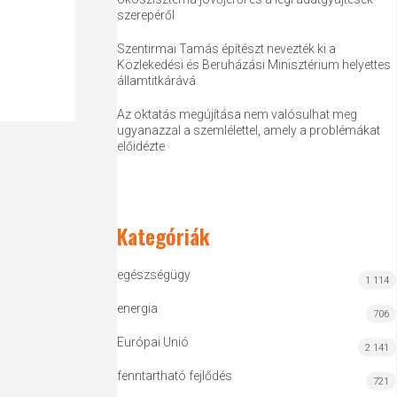
szerepéről
Szentirmai Tamás építészt nevezték ki a
Közlekedési és Beruházási Minisztérium helyettes
államtitkárává
Az oktatás megújítása nem valósulhat meg
ugyanazzal a szemlélettel, amely a problémákat
előidézte
Kategóriák
egészségügy
1 114
energia
706
Európai Unió
2 141
fenntartható fejlődés
721