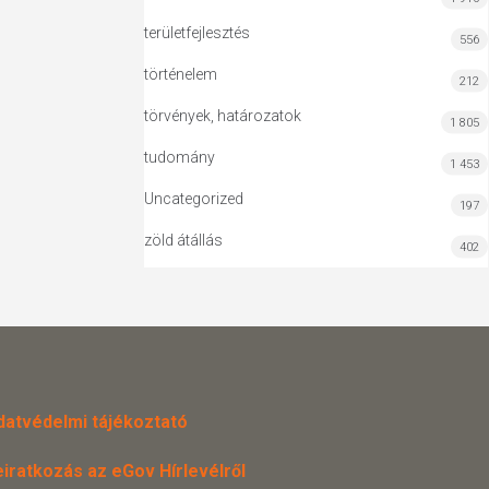
területfejlesztés
556
történelem
212
törvények, határozatok
1 805
tudomány
1 453
Uncategorized
197
zöld átállás
402
datvédelmi tájékoztató
eiratkozás az eGov Hírlevélről