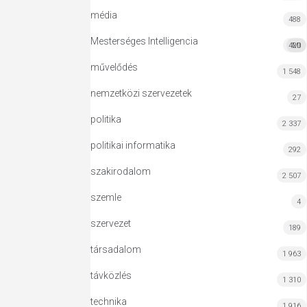
média
488
Mesterséges Intelligencia
420
MI
művelődés
1 548
nemzetközi szervezetek
27
politika
2 337
politikai informatika
292
szakirodalom
2 507
szemle
4
szervezet
189
társadalom
1 963
távközlés
1 310
technika
1 916