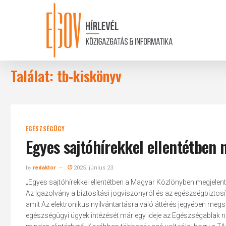
Skip
to
main
content
Találat: tb-kiskönyv
EGÉSZSÉGÜGY
Egyes sajtóhírekkel ellentétben
by
redaktor
2025. június 23.
„Egyes sajtóhírekkel ellentétben a Magyar Közlönyben megjelen
Az Igazolvány a biztosítási jogviszonyról és az egészségbizto
amit Az elektronikus nyilvántartásra való áttérés jegyében meg
egészségügyi ügyek intézését már egy ideje az Egészségablak nev