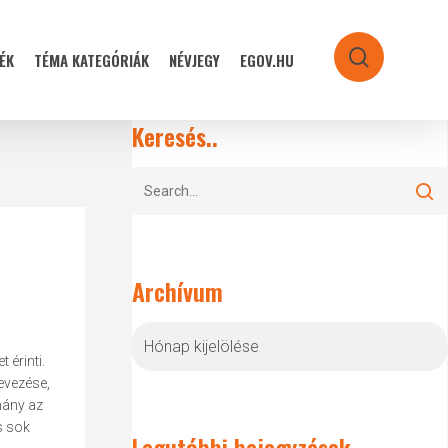
ÉK
TÉMA KATEGÓRIÁK
NÉVJEGY
EGOV.HU
search
Keresés..
Archívum
Archívum
érinti.
evezése,
mány az
s sok
Legutóbbi bejegyzések