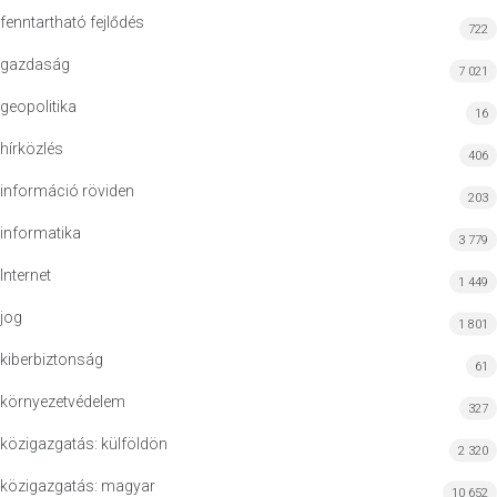
fenntartható fejlődés
722
gazdaság
7 021
geopolitika
16
hírközlés
406
információ röviden
203
informatika
3 779
Internet
1 449
jog
1 801
kiberbiztonság
61
környezetvédelem
327
közigazgatás: külföldön
2 320
közigazgatás: magyar
10 652