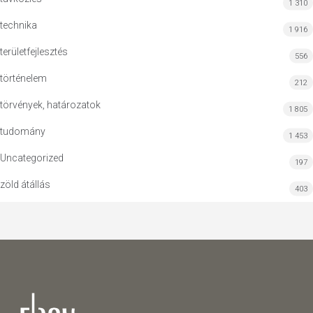
1 310
technika
1 916
területfejlesztés
556
történelem
212
törvények, határozatok
1 805
tudomány
1 453
Uncategorized
197
zöld átállás
403