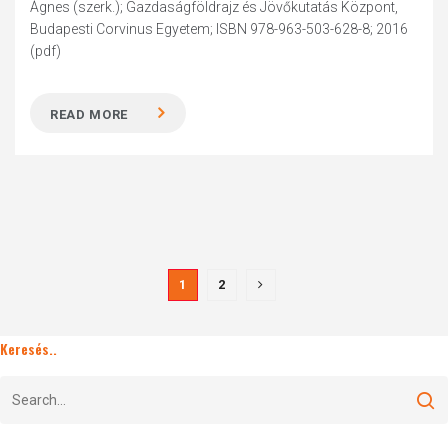
Ágnes (szerk.); Gazdaságföldrajz és Jövőkutatás Központ,
Budapesti Corvinus Egyetem; ISBN 978-963-503-628-8; 2016
(pdf)
READ MORE
1
2
Keresés..