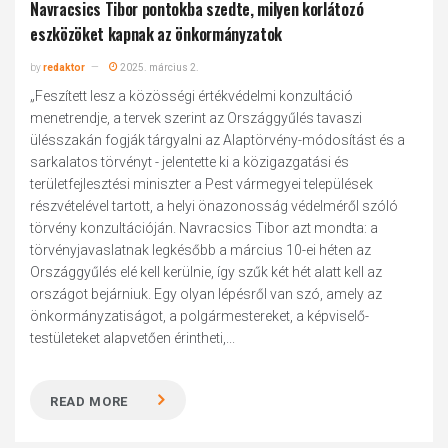
Navracsics Tibor pontokba szedte, milyen korlátozó
eszközöket kapnak az önkormányzatok
by
redaktor
2025. március 2.
„Feszített lesz a közösségi értékvédelmi konzultáció
menetrendje, a tervek szerint az Országgyűlés tavaszi
ülésszakán fogják tárgyalni az Alaptörvény-módosítást és a
sarkalatos törvényt - jelentette ki a közigazgatási és
területfejlesztési miniszter a Pest vármegyei települések
részvételével tartott, a helyi önazonosság védelméről szóló
törvény konzultációján. Navracsics Tibor azt mondta: a
törvényjavaslatnak legkésőbb a március 10-ei héten az
Országgyűlés elé kell kerülnie, így szűk két hét alatt kell az
országot bejárniuk. Egy olyan lépésről van szó, amely az
önkormányzatiságot, a polgármestereket, a képviselő-
testületeket alapvetően érintheti,...
READ MORE