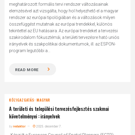
meghatározott formális tervi rendszer változásainak
elemzésével azt vizsgálta, hogy hol helyezhető el a magyar
rendszer az európai tipológiában és a változások milyen
összefüggést mutatnak az európai trendekkel, különös
tekintettel az EU hatásaira. Az európai trendeket a tervezési
szakirodalom fókusztémái, a területi tervezésre ható uniós
irányelvek és szakpolitikai dokumentumok, ill. az ESPON-
program legutóbbi a...
READ MORE
KÖZIGAZGATÁS: MAGYAR
A területi és települési tervezésfejlesztés szakmai
követelményei : irányelvek
by
redaktor
2025. december 7.