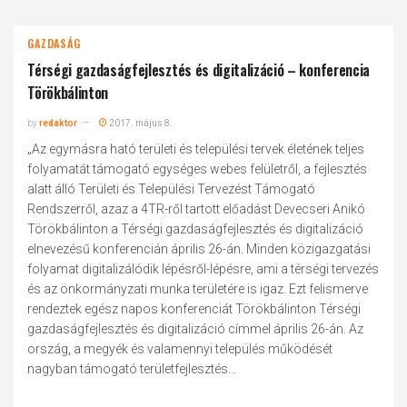
GAZDASÁG
Térségi gazdaságfejlesztés és digitalizáció – konferencia
Törökbálinton
by
redaktor
2017. május 8.
„Az egymásra ható területi és települési tervek életének teljes
folyamatát támogató egységes webes felületről, a fejlesztés
alatt álló Területi és Települési Tervezést Támogató
Rendszerről, azaz a 4TR-ről tartott előadást Devecseri Anikó
Törökbálinton a Térségi gazdaságfejlesztés és digitalizáció
elnevezésű konferencián április 26-án. Minden közigazgatási
folyamat digitalizálódik lépésről-lépésre, ami a térségi tervezés
és az önkormányzati munka területére is igaz. Ezt felismerve
rendeztek egész napos konferenciát Törökbálinton Térségi
gazdaságfejlesztés és digitalizáció címmel április 26-án. Az
ország, a megyék és valamennyi település működését
nagyban támogató területfejlesztés...