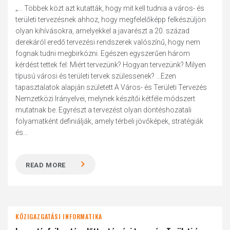
„... Többek közt azt kutatták, hogy mit kell tudnia a város- és
területi tervezésnek ahhoz, hogy megfelelőképp felkészüljön
olyan kihívásokra, amelyekkel a javarészt a 20. század
derekáról eredő tervezési rendszerek valószínű, hogy nem
fognak tudni megbirkózni. Egészen egyszerűen három
kérdést tettek fel: Miért tervezünk? Hogyan tervezünk? Milyen
típusú városi és területi tervek szülessenek? ...Ezen
tapasztalatok alapján született A Város- és Területi Tervezés
Nemzetközi Irányelvei, melynek készítői kétféle módszert
mutatnak be. Egyrészt a tervezést olyan döntéshozatali
folyamatként definiálják, amely térbeli jövőképek, stratégiák
és...
READ MORE
KÖZIGAZGATÁSI INFORMATIKA