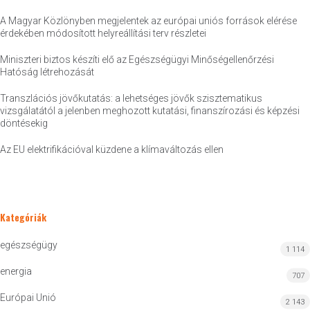
A Magyar Közlönyben megjelentek az európai uniós források elérése
érdekében módosított helyreállítási terv részletei
Miniszteri biztos készíti elő az Egészségügyi Minőségellenőrzési
Hatóság létrehozását
Transzlációs jövőkutatás: a lehetséges jövők szisztematikus
vizsgálatától a jelenben meghozott kutatási, finanszírozási és képzési
döntésekig
Az EU elektrifikációval küzdene a klímaváltozás ellen
Kategóriák
egészségügy
1 114
energia
707
Európai Unió
2 143