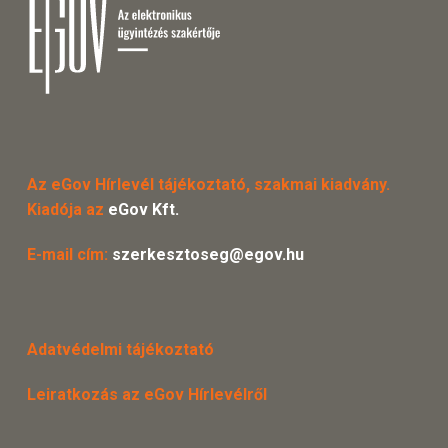
Az eGov Hírlevél tájékoztató, szakmai kiadvány.
Kiadója az
eGov Kft.
E-mail cím:
szerkesztoseg@egov.hu
Adatvédelmi tájékoztató
Leiratkozás az eGov Hírlevélről