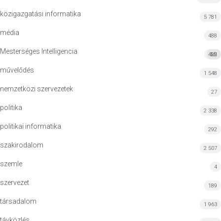
közigazgatási informatika
5 781
média
488
Mesterséges Intelligencia
422
MI
művelődés
1 548
nemzetközi szervezetek
27
politika
2 338
politikai informatika
292
szakirodalom
2 507
szemle
4
szervezet
189
társadalom
1 963
távközlés