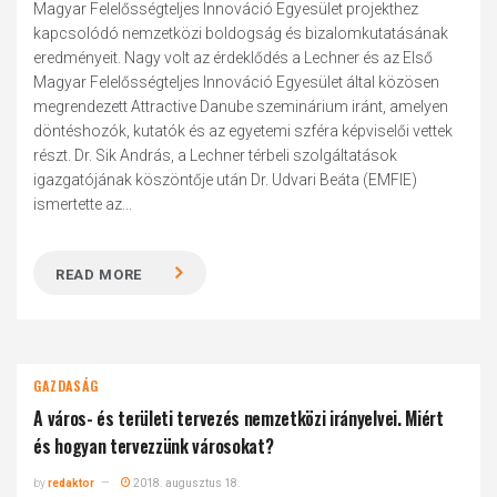
Magyar Felelősségteljes Innováció Egyesület projekthez
kapcsolódó nemzetközi boldogság és bizalomkutatásának
eredményeit. Nagy volt az érdeklődés a Lechner és az Első
Magyar Felelősségteljes Innováció Egyesület által közösen
megrendezett Attractive Danube szeminárium iránt, amelyen
döntéshozók, kutatók és az egyetemi szféra képviselői vettek
részt. Dr. Sik András, a Lechner térbeli szolgáltatások
igazgatójának köszöntője után Dr. Udvari Beáta (EMFIE)
ismertette az...
READ MORE
GAZDASÁG
A város- és területi tervezés nemzetközi irányelvei. Miért
és hogyan tervezzünk városokat?
by
redaktor
2018. augusztus 18.