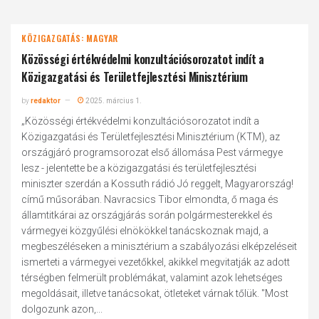
KÖZIGAZGATÁS: MAGYAR
Közösségi értékvédelmi konzultációsorozatot indít a
Közigazgatási és Területfejlesztési Minisztérium
by
redaktor
2025. március 1.
„Közösségi értékvédelmi konzultációsorozatot indít a
Közigazgatási és Területfejlesztési Minisztérium (KTM), az
országjáró programsorozat első állomása Pest vármegye
lesz - jelentette be a közigazgatási és területfejlesztési
miniszter szerdán a Kossuth rádió Jó reggelt, Magyarország!
című műsorában. Navracsics Tibor elmondta, ő maga és
államtitkárai az országjárás során polgármesterekkel és
vármegyei közgyűlési elnökökkel tanácskoznak majd, a
megbeszéléseken a minisztérium a szabályozási elképzeléseit
ismerteti a vármegyei vezetőkkel, akikkel megvitatják az adott
térségben felmerült problémákat, valamint azok lehetséges
megoldásait, illetve tanácsokat, ötleteket várnak tőlük. "Most
dolgozunk azon,...