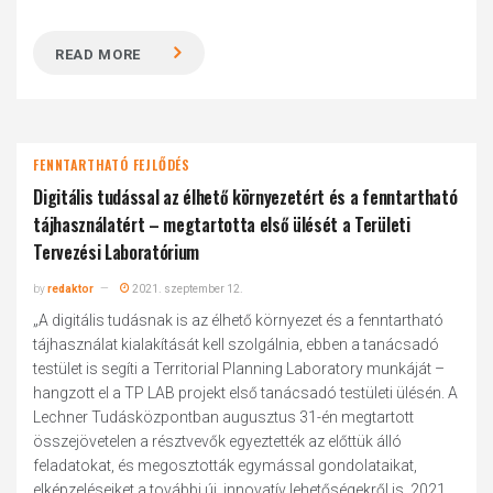
READ MORE
FENNTARTHATÓ FEJLŐDÉS
Digitális tudással az élhető környezetért és a fenntartható
tájhasználatért – megtartotta első ülését a Területi
Tervezési Laboratórium
by
redaktor
2021. szeptember 12.
„A digitális tudásnak is az élhető környezet és a fenntartható
tájhasználat kialakítását kell szolgálnia, ebben a tanácsadó
testület is segíti a Territorial Planning Laboratory munkáját –
hangzott el a TP LAB projekt első tanácsadó testületi ülésén. A
Lechner Tudásközpontban augusztus 31-én megtartott
összejövetelen a résztvevők egyeztették az előttük álló
feladatokat, és megosztották egymással gondolataikat,
elképzeléseiket a további új, innovatív lehetőségekről is. 2021.