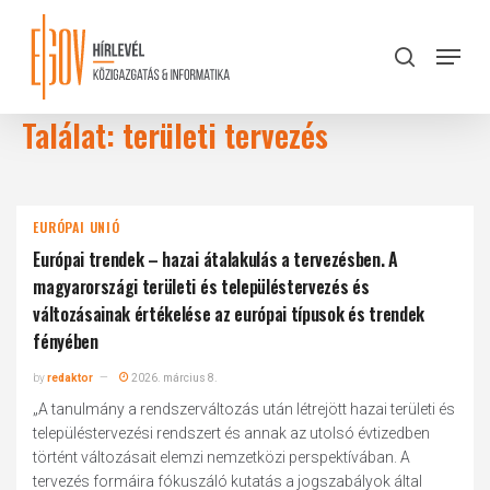
Skip
to
Menu
search
main
Close
content
Menu
Találat: területi tervezés
EURÓPAI UNIÓ
Európai trendek – hazai átalakulás a tervezésben. A
magyarországi területi és településtervezés és
változásainak értékelése az európai típusok és trendek
fényében
by
redaktor
2026. március 8.
„A tanulmány a rendszerváltozás után létrejött hazai területi és
településtervezési rendszert és annak az utolsó évtizedben
történt változásait elemzi nemzetközi perspektívában. A
tervezés formáira fókuszáló kutatás a jogszabályok által