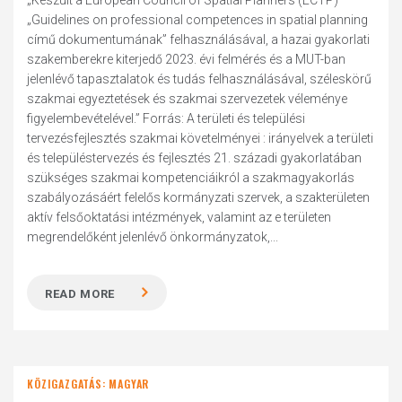
„Készült a European Council of Spatial Planners (ECTP)
„Guidelines on professional competences in spatial planning
című dokumentumának” felhasználásával, a hazai gyakorlati
szakemberekre kiterjedő 2023. évi felmérés és a MUT-ban
jelenlévő tapasztalatok és tudás felhasználásával, széleskörű
szakmai egyeztetések és szakmai szervezetek véleménye
figyelembevételével.” Forrás: A területi és települési
tervezésfejlesztés szakmai követelményei : irányelvek a területi
és településtervezés és fejlesztés 21. századi gyakorlatában
szükséges szakmai kompetenciáikról a szakmagyakorlás
szabályozásáért felelős kormányzati szervek, a szakterületen
aktív felsőoktatási intézmények, valamint az e területen
megrendelőként jelenlévő önkormányzatok,...
READ MORE
KÖZIGAZGATÁS: MAGYAR