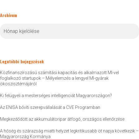
Archívum
Archívum
Legutóbbi bejegyzések
Közfinanszírozású számítási kapacitás és alkalmazott MI-vel
foglalkozó startupok – Mélyelemzés a lengyel MI-gyárak
ökoszisztémájáról
Ki felügyeli a mesterséges intelligenciát Magyarországon?
Az ENISA bővíti szerepvállalását a CVE Programban
Megkezdődött az akkumulátoripar átfogó, országos ellenőrzése
A hőség és szárazság miatti helyzet legkritikusabb öt napja következik –
Magyarország Kormánya