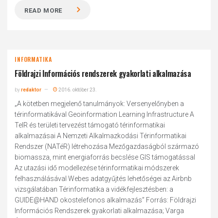
READ MORE
INFORMATIKA
Földrajzi Információs rendszerek gyakorlati alkalmazása
by
redaktor
2016. október 23.
„A kötetben megjelenő tanulmányok: Versenyelőnyben a
térinformatikával Geoinformation Learning Infrastructure A
TeIR és területi tervezést támogató térinformatikai
alkalmazásai A Nemzeti Alkalmazkodási Térinformatikai
Rendszer (NATéR) létrehozása Mezőgazdaságból származó
biomassza, mint energiaforrás becslése GIS támogatással
Az utazási idő modellezése térinformatikai módszerek
felhasználásával Webes adatgyűjtés lehetőségei az Airbnb
vizsgálatában Térinformatika a vidékfejlesztésben: a
GUIDE@HAND okostelefonos alkalmazás” Forrás: Földrajzi
Információs Rendszerek gyakorlati alkalmazása; Varga