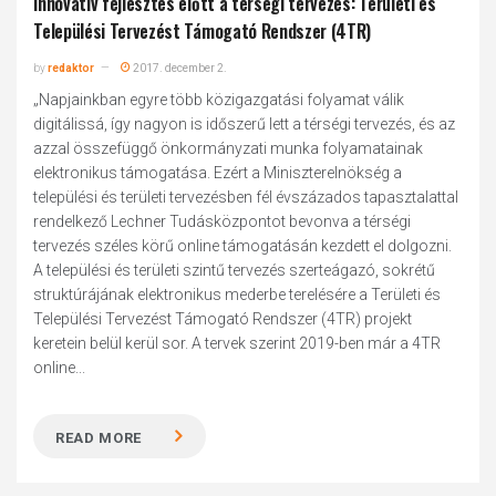
Innovatív fejlesztés előtt a térségi tervezés: Területi és
Települési Tervezést Támogató Rendszer (4TR)
by
redaktor
2017. december 2.
„Napjainkban egyre több közigazgatási folyamat válik
digitálissá, így nagyon is időszerű lett a térségi tervezés, és az
azzal összefüggő önkormányzati munka folyamatainak
elektronikus támogatása. Ezért a Miniszterelnökség a
települési és területi tervezésben fél évszázados tapasztalattal
rendelkező Lechner Tudásközpontot bevonva a térségi
tervezés széles körű online támogatásán kezdett el dolgozni.
A települési és területi szintű tervezés szerteágazó, sokrétű
struktúrájának elektronikus mederbe terelésére a Területi és
Települési Tervezést Támogató Rendszer (4TR) projekt
keretein belül kerül sor. A tervek szerint 2019-ben már a 4TR
online...
READ MORE