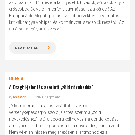
azonban nem tűnnek el a környezeti kihívások, sőt azok egyre
erősebbek. De vajon megfér-e egymással ez a két cél? Az
Európai Zöld Megállapodás az utóbbi években folyamatos
kritikák tárgya volt ipari és kormányzati szereplők részéről. Az
autóipar aggályait a szigorú...
READ MORE
ENERGIA
A Draghi-jelentés szerinti „zöld növekedés”
by
redaktor
2024. szeptember 15.
„A Mario Draghi által összeállított, az európai
versenyképességről szóló jelentés szerint a „zöld
növekedéshez” is új alapokra kell helyezni a gondolkodást,
amelyben inkább hangsúlyosabb a növekedés, mint a zöld.
Nem véletlen, hiszen meglehetősen ellentmondó ez a