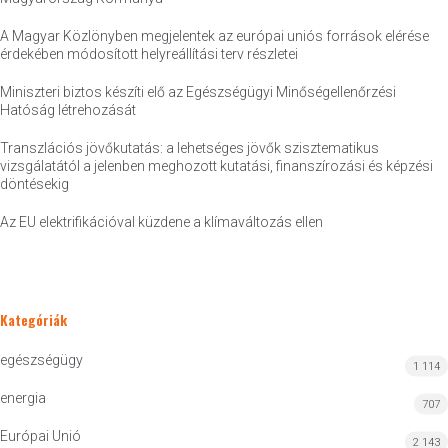
A Magyar Közlönyben megjelentek az európai uniós források elérése
érdekében módosított helyreállítási terv részletei
Miniszteri biztos készíti elő az Egészségügyi Minőségellenőrzési
Hatóság létrehozását
Transzlációs jövőkutatás: a lehetséges jövők szisztematikus
vizsgálatától a jelenben meghozott kutatási, finanszírozási és képzési
döntésekig
Az EU elektrifikációval küzdene a klímaváltozás ellen
Kategóriák
egészségügy
1 114
energia
707
Európai Unió
2 143