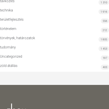
távközlés
1 310
technika
1 916
területfejlesztés
556
történelem
212
törvények, határozatok
1 805
tudomány
1 453
Uncategorized
197
zöld átállás
403