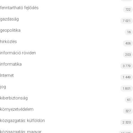
fenntartható fejlődés
722
gazdaság
7 021
geopolitika
16
hírközlés
406
információ röviden
203
informatika
3 779
Internet
1 449
jog
1 801
kiberbiztonság
61
környezetvédelem
327
közigazgatás: külföldön
2 320
közigazgatás: magyar