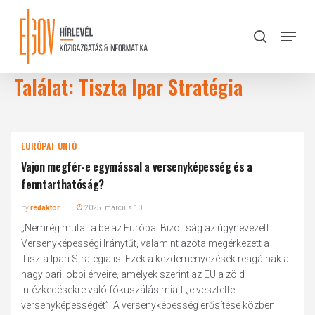
Skip
to
Menu
search
main
Close
content
Menu
Találat: Tiszta Ipar Stratégia
EURÓPAI UNIÓ
Vajon megfér-e egymással a versenyképesség és a
fenntarthatóság?
by
redaktor
2025. március 10.
„Nemrég mutatta be az Európai Bizottság az úgynevezett
Versenyképességi Iránytűt, valamint azóta megérkezett a
Tiszta Ipari Stratégia is. Ezek a kezdeményezések reagálnak a
nagyipari lobbi érveire, amelyek szerint az EU a zöld
intézkedésekre való fókuszálás miatt „elvesztette
versenyképességét”. A versenyképesség erősítése közben