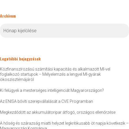
Archívum
Archívum
Legutóbbi bejegyzések
Közfinanszírozású számítási kapacitás és alkalmazott MI-vel
foglalkozó startupok – Mélyelemzés a lengyel MI-gyárak
ökoszisztémájáról
Ki felügyeli a mesterséges intelligenciát Magyarországon?
Az ENISA bővíti szerepvállalását a CVE Programban
Megkezdődött az akkumulátoripar átfogó, országos ellenőrzése
A hőség és szárazság miatti helyzet legkritikusabb öt napja következik –
Magyarország Kormánya