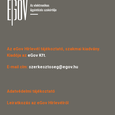
Az eGov Hírlevél tájékoztató, szakmai kiadvány.
Kiadója az
eGov Kft.
E-mail cím:
szerkesztoseg@egov.hu
Adatvédelmi tájékoztató
Leiratkozás az eGov Hírlevélről