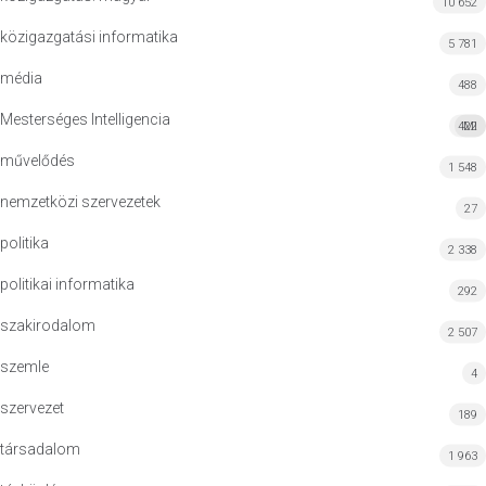
10 652
közigazgatási informatika
5 781
média
488
Mesterséges Intelligencia
422
MI
művelődés
1 548
nemzetközi szervezetek
27
politika
2 338
politikai informatika
292
szakirodalom
2 507
szemle
4
szervezet
189
társadalom
1 963