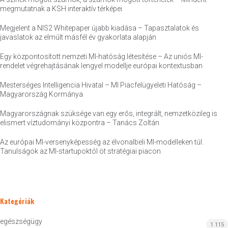
megmutatnak a KSH interaktív térképei
Megjelent a NIS2 Whitepaper újabb kiadása – Tapasztalatok és
javaslatok az elmúlt másfél év gyakorlata alapján
Egy központosított nemzeti MI-hatóság létesítése – Az uniós MI-
rendelet végrehajtásának lengyel modellje európai kontextusban
Mesterséges Intelligencia Hivatal – MI Piacfelügyeleti Hatóság –
Magyarország Kormánya
Magyarországnak szüksége van egy erős, integrált, nemzetközileg is
elismert víztudományi központra – Tanács Zoltán
Az európai MI-versenyképesség az élvonalbeli MI-modelleken túl.
Tanulságok az MI-startupoktól öt stratégiai piacon
Kategóriák
egészségügy
1 115