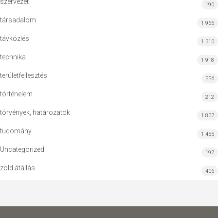
szervezet
190
társadalom
1 966
távközlés
1 310
technika
1 918
területfejlesztés
556
történelem
212
törvények, határozatok
1 807
tudomány
1 455
Uncategorized
197
zöld átállás
406