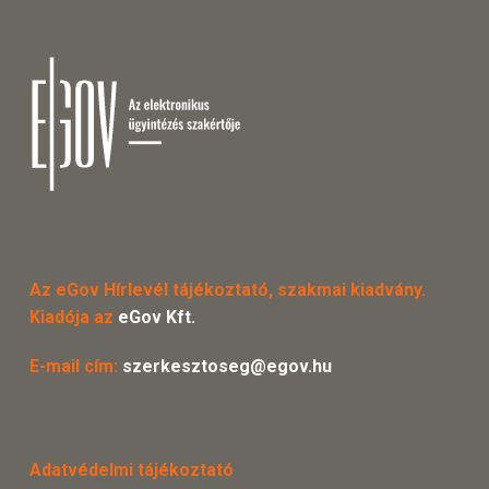
Az eGov Hírlevél tájékoztató, szakmai kiadvány.
Kiadója az
eGov Kft.
E-mail cím:
szerkesztoseg@egov.hu
Adatvédelmi tájékoztató