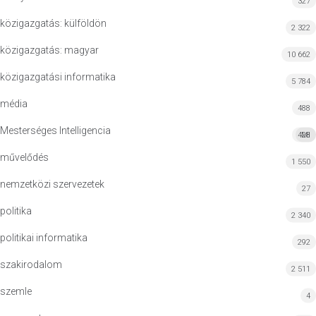
327
közigazgatás: külföldön
2 322
közigazgatás: magyar
10 662
közigazgatási informatika
5 784
média
488
Mesterséges Intelligencia
428
MI
művelődés
1 550
nemzetközi szervezetek
27
politika
2 340
politikai informatika
292
szakirodalom
2 511
szemle
4