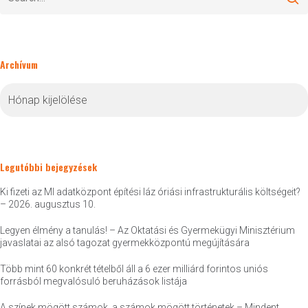
Archívum
Archívum
Legutóbbi bejegyzések
Ki fizeti az MI adatközpont építési láz óriási infrastrukturális költségeit?
– 2026. augusztus 10.
Legyen élmény a tanulás! – Az Oktatási és Gyermekügyi Minisztérium
javaslatai az alsó tagozat gyermekközpontú megújítására
Több mint 60 konkrét tételből áll a 6 ezer milliárd forintos uniós
forrásból megvalósuló beruházások listája
A színek mögött számok, a számok mögött történetek – Mindent