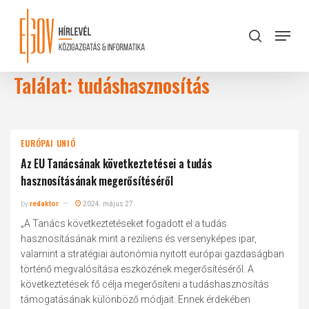
Skip
to
Menu
search
main
Close
content
Menu
Találat: tudáshasznosítás
EURÓPAI UNIÓ
Az EU Tanácsának következtetései a tudás
hasznosításának megerősítéséről
by
redaktor
2024. május 27.
„A Tanács következtetéseket fogadott el a tudás
hasznosításának mint a reziliens és versenyképes ipar,
valamint a stratégiai autonómia nyitott európai gazdaságban
történő megvalósítása eszközének megerősítéséről. A
következtetések fő célja megerősíteni a tudáshasznosítás
támogatásának különböző módjait. Ennek érdekében