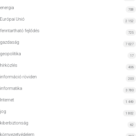
energia
708
Európai Unió
2 152
fenntartható fejlődés
725
gazdaság
7 027
geopolitika
17
hírközlés
406
információ röviden
203
informatika
3 780
Internet
1 449
jog
1 802
kiberbiztonság
62
környezetvédelem