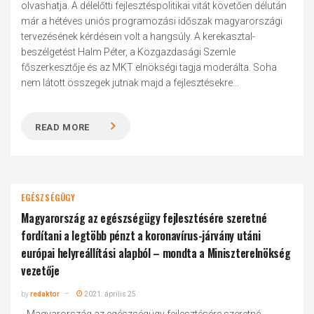
olvashatja. A délelőtti fejlesztéspolitikai vitát követően délután
már a hétéves uniós programozási időszak magyarországi
tervezésének kérdésein volt a hangsúly. A kerekasztal-
beszélgetést Halm Péter, a Közgazdasági Szemle
főszerkesztője és az MKT elnökségi tagja moderálta. Soha
nem látott összegek jutnak majd a fejlesztésekre...
READ MORE
EGÉSZSÉGÜGY
Magyarország az egészségügy fejlesztésére szeretné
fordítani a legtöbb pénzt a koronavírus-járvány utáni
európai helyreállítási alapból – mondta a Miniszterelnökség
vezetője
by
redaktor
2021. április 25.