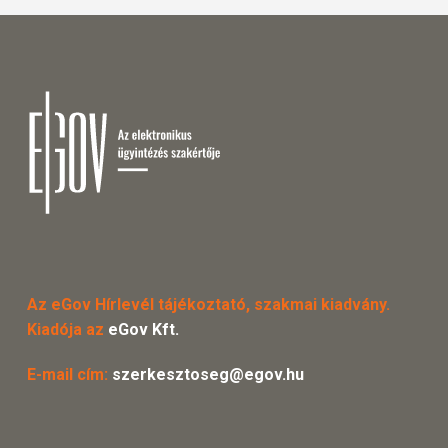
Az eGov Hírlevél tájékoztató, szakmai kiadvány.
Kiadója az
eGov Kft.
E-mail cím:
szerkesztoseg@egov.hu