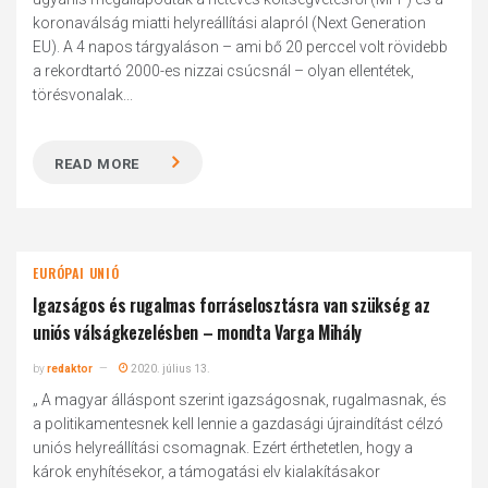
koronaválság miatti helyreállítási alapról (Next Generation
EU). A 4 napos tárgyaláson – ami bő 20 perccel volt rövidebb
a rekordtartó 2000-es nizzai csúcsnál – olyan ellentétek,
törésvonalak...
READ MORE
EURÓPAI UNIÓ
Igazságos és rugalmas forráselosztásra van szükség az
uniós válságkezelésben – mondta Varga Mihály
by
redaktor
2020. július 13.
„ A magyar álláspont szerint igazságosnak, rugalmasnak, és
a politikamentesnek kell lennie a gazdasági újraindítást célzó
uniós helyreállítási csomagnak. Ezért érthetetlen, hogy a
károk enyhítésekor, a támogatási elv kialakításakor