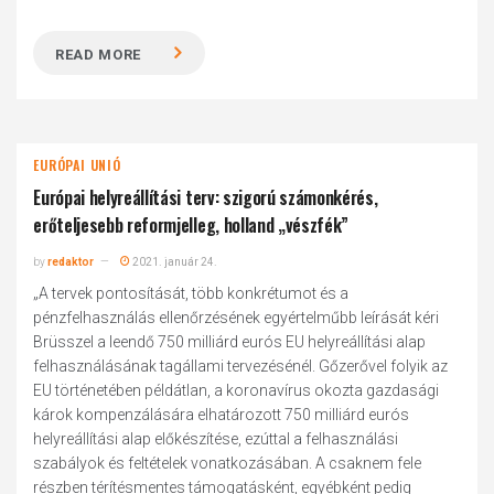
READ MORE
EURÓPAI UNIÓ
Európai helyreállítási terv: szigorú számonkérés,
erőteljesebb reformjelleg, holland „vészfék”
by
redaktor
2021. január 24.
„A tervek pontosítását, több konkrétumot és a
pénzfelhasználás ellenőrzésének egyértelműbb leírását kéri
Brüsszel a leendő 750 milliárd eurós EU helyreállítási alap
felhasználásának tagállami tervezésénél. Gőzerővel folyik az
EU történetében példátlan, a koronavírus okozta gazdasági
károk kompenzálására elhatározott 750 milliárd eurós
helyreállítási alap előkészítése, ezúttal a felhasználási
szabályok és feltételek vonatkozásában. A csaknem fele
részben térítésmentes támogatásként, egyébként pedig