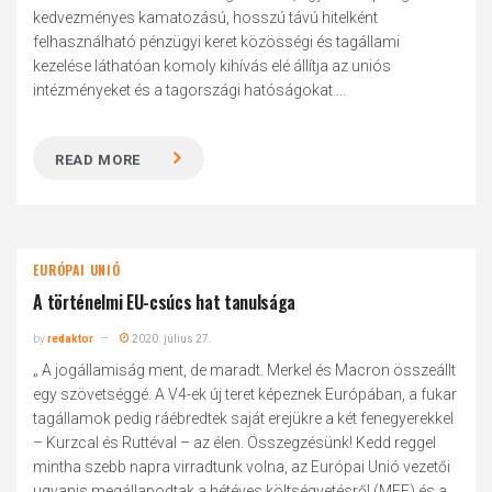
kedvezményes kamatozású, hosszú távú hitelként
felhasználható pénzügyi keret közösségi és tagállami
kezelése láthatóan komoly kihívás elé állítja az uniós
intézményeket és a tagországi hatóságokat....
READ MORE
EURÓPAI UNIÓ
A történelmi EU-csúcs hat tanulsága
by
redaktor
2020. július 27.
„ A jogállamiság ment, de maradt. Merkel és Macron összeállt
egy szövetséggé. A V4-ek új teret képeznek Európában, a fukar
tagállamok pedig ráébredtek saját erejükre a két fenegyerekkel
– Kurzcal és Ruttéval – az élen. Összegzésünk! Kedd reggel
mintha szebb napra virradtunk volna, az Európai Unió vezetői
ugyanis megállapodtak a hétéves költségvetésről (MFF) és a