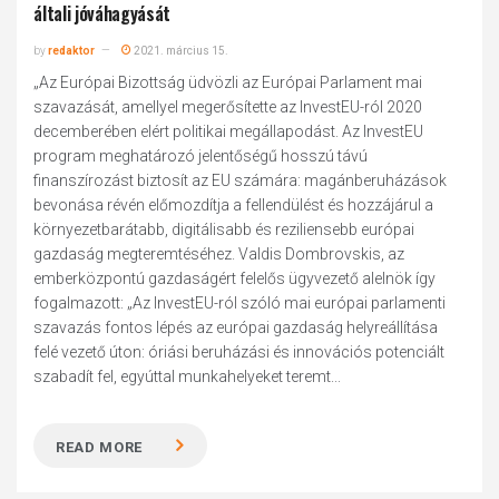
általi jóváhagyását
by
redaktor
2021. március 15.
„Az Európai Bizottság üdvözli az Európai Parlament mai
szavazását, amellyel megerősítette az InvestEU-ról 2020
decemberében elért politikai megállapodást. Az InvestEU
program meghatározó jelentőségű hosszú távú
finanszírozást biztosít az EU számára: magánberuházások
bevonása révén előmozdítja a fellendülést és hozzájárul a
környezetbarátabb, digitálisabb és reziliensebb európai
gazdaság megteremtéséhez. Valdis Dombrovskis, az
emberközpontú gazdaságért felelős ügyvezető alelnök így
fogalmazott: „Az InvestEU-ról szóló mai európai parlamenti
szavazás fontos lépés az európai gazdaság helyreállítása
felé vezető úton: óriási beruházási és innovációs potenciált
szabadít fel, egyúttal munkahelyeket teremt...
READ MORE