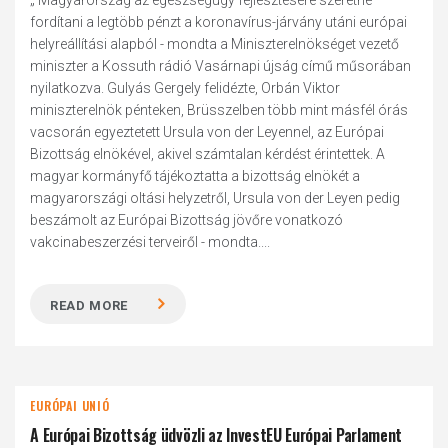
„ Magyarország az egészségügy fejlesztésére szeretné
fordítani a legtöbb pénzt a koronavírus-járvány utáni európai
helyreállítási alapból - mondta a Miniszterelnökséget vezető
miniszter a Kossuth rádió Vasárnapi újság című műsorában
nyilatkozva. Gulyás Gergely felidézte, Orbán Viktor
miniszterelnök pénteken, Brüsszelben több mint másfél órás
vacsorán egyeztetett Ursula von der Leyennel, az Európai
Bizottság elnökével, akivel számtalan kérdést érintettek. A
magyar kormányfő tájékoztatta a bizottság elnökét a
magyarországi oltási helyzetről, Ursula von der Leyen pedig
beszámolt az Európai Bizottság jövőre vonatkozó
vakcinabeszerzési terveiről - mondta....
READ MORE
EURÓPAI UNIÓ
A Európai Bizottság üdvözli az InvestEU Európai Parlament