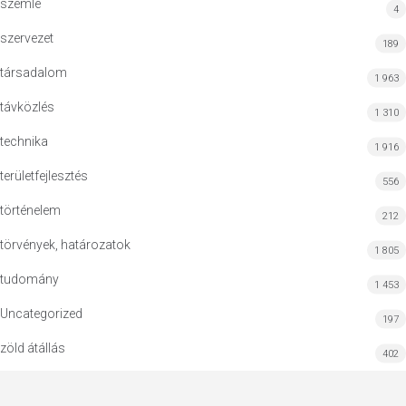
szemle
4
szervezet
189
társadalom
1 963
távközlés
1 310
technika
1 916
területfejlesztés
556
történelem
212
törvények, határozatok
1 805
tudomány
1 453
Uncategorized
197
zöld átállás
402