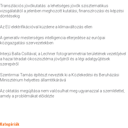
Transzlációs jövőkutatás: a lehetséges jövők szisztematikus
vizsgálatától a jelenben meghozott kutatási, finanszírozási és képzési
döntésekig
Az EU elektrifikációval küzdene a klímaváltozás ellen
A generatív mesterséges intelligencia elterjedése az európai
közigazgatási szervezetekben
Interjú Balla Csillával, a Lechner fotogrammetriai területének vezetőjével
a hazai téradat-ökoszisztéma jövőjéről és a légi adatgyűjtések
szerepéről
Szentirmai Tamás építészt nevezték ki a Közlekedési és Beruházási
Minisztérium helyettes államtitkárává
Az oktatás megújítása nem valósulhat meg ugyanazzal a szemlélettel,
amely a problémákat előidézte
Kategóriák