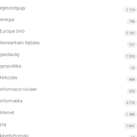
egészségügy
1 114
energia
706
Európai Unió
2 141
fenntartható fejlődés
721
gazdaság
7 020
geopolitika
16
hírközlés
406
információ röviden
203
informatika
3 779
Internet
1 449
jog
1 801
kiberbiztonság