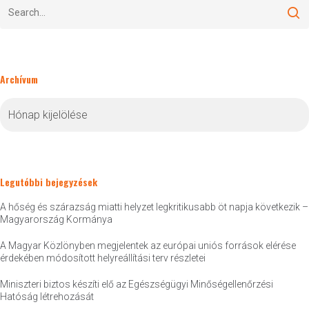
Archívum
Archívum
Legutóbbi bejegyzések
A hőség és szárazság miatti helyzet legkritikusabb öt napja következik –
Magyarország Kormánya
A Magyar Közlönyben megjelentek az európai uniós források elérése
érdekében módosított helyreállítási terv részletei
Miniszteri biztos készíti elő az Egészségügyi Minőségellenőrzési
Hatóság létrehozását