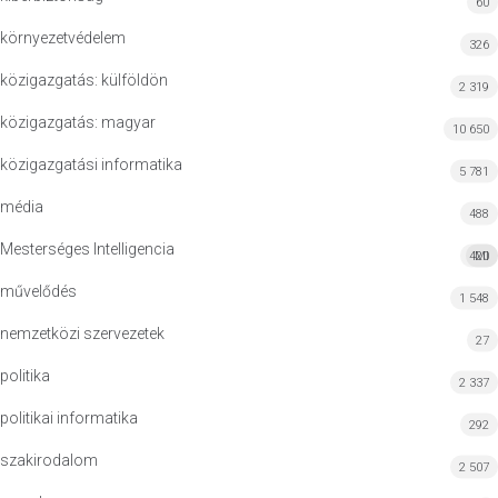
60
környezetvédelem
326
közigazgatás: külföldön
2 319
közigazgatás: magyar
10 650
közigazgatási informatika
5 781
média
488
Mesterséges Intelligencia
420
MI
művelődés
1 548
nemzetközi szervezetek
27
politika
2 337
politikai informatika
292
szakirodalom
2 507