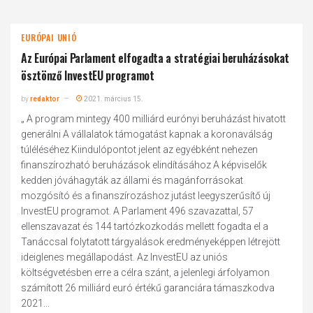
EURÓPAI UNIÓ
Az Európai Parlament elfogadta a stratégiai beruházásokat
ösztönző InvestEU programot
by
redaktor
2021. március 15.
„ A program mintegy 400 milliárd eurónyi beruházást hivatott
generálni A vállalatok támogatást kapnak a koronaválság
túléléséhez Kiindulópontot jelent az egyébként nehezen
finanszírozható beruházások elindításához A képviselők
kedden jóváhagyták az állami és magánforrásokat
mozgósító és a finanszírozáshoz jutást leegyszerűsítő új
InvestEU programot. A Parlament 496 szavazattal, 57
ellenszavazat és 144 tartózkozkodás mellett fogadta el a
Tanáccsal folytatott tárgyalások eredményeképpen létrejött
ideiglenes megállapodást. Az InvestEU az uniós
költségvetésben erre a célra szánt, a jelenlegi árfolyamon
számított 26 milliárd euró értékű garanciára támaszkodva
2021...