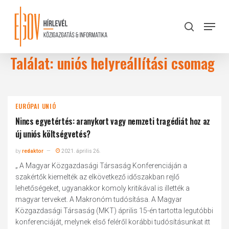
Skip
to
Menu
search
main
Close
content
Menu
Találat: uniós helyreállítási csomag
EURÓPAI UNIÓ
Nincs egyetértés: aranykort vagy nemzeti tragédiát hoz az
új uniós költségvetés?
by
redaktor
2021. április 26.
„ A Magyar Közgazdasági Társaság Konferenciáján a
szakértők kiemelték az elkövetkező időszakban rejlő
lehetőségeket, ugyanakkor komoly kritikával is illették a
magyar terveket. A Makronóm tudósítása. A Magyar
Közgazdasági Társaság (MKT) április 15-én tartotta legutóbbi
konferenciáját, melynek első feléről korábbi tudósításunkat itt