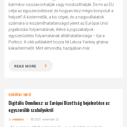
bármikor visszavonhatják vagy módosíthatják. De mi az EU
célja az egyszerűsítéssel, és hogyan lesz mégis bonyolult a
helyzet? A kistermelők, a kis cégek, és a nagyvállalatok
számára is kiszámíthatatlanságot jelent az Európai Unió
jogalkotási folyamatának, illetve a jogszabályok
egyszerűsítési folyamatának átláthatatlansága – írja a
Politico. A cikk példaként hozza fel Leticia Yankey ghánai
kakaótermelőt. Mint elmondta, hazájában már...
READ MORE
EURÓPAI UNIÓ
Digitális Omnibusz: az Európai Bizottság bejelentése az
egyszerűbb szabályokról
by
redaktor
2025. november 23.