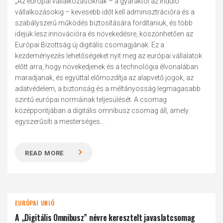
„Az európai vállalkozásoknak – a gyáraktól az induló
vállalkozásokig – kevesebb időt kell adminisztrációra és a
szabályszerű működés biztosítására fordítaniuk, és több
idejük lesz innovációra és növekedésre, köszönhetően az
Európai Bizottság új digitális csomagjának. Ez a
kezdeményezés lehetőségeket nyit meg az európai vállalatok
előtt arra, hogy növekedjenek és a technológia élvonalában
maradjanak, és egyúttal előmozdítja az alapvető jogok, az
adatvédelem, a biztonság és a méltányosság legmagasabb
szintű európai normáinak teljesülését. A csomag
középpontjában a digitális omnibusz csomag áll, amely
egyszerűsíti a mesterséges...
READ MORE
EURÓPAI UNIÓ
A „Digitális Omnibusz” névre keresztelt javaslatcsomag