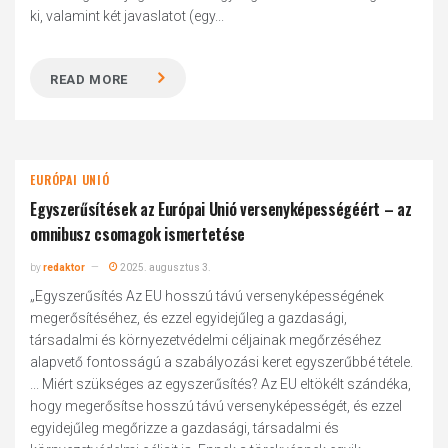
ki, valamint két javaslatot (egy...
READ MORE
EURÓPAI UNIÓ
Egyszerűsítések az Európai Unió versenyképességéért – az
omnibusz csomagok ismertetése
by
redaktor
2025. augusztus 3.
„Egyszerűsítés Az EU hosszú távú versenyképességének
megerősítéséhez, és ezzel egyidejűleg a gazdasági,
társadalmi és környezetvédelmi céljainak megőrzéséhez
alapvető fontosságú a szabályozási keret egyszerűbbé tétele.
... Miért szükséges az egyszerűsítés? Az EU eltökélt szándéka,
hogy megerősítse hosszú távú versenyképességét, és ezzel
egyidejűleg megőrizze a gazdasági, társadalmi és