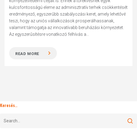
környezetvédelmi céljait is. Ennek a törekvésnek egyik
kulcsfontosságú eleme az adminisztratív terhek csökkentését
eredményező, egyszerűbb szabályozási keret, amely lehetővé
teszi, hogy az uniós vállalkozások prosperálhassanak,
valamint támogatja az innovatívabb beruházási környezetet.
Az egyszerűsítésre vonatkozó felhívás a...
READ MORE
Keresés..