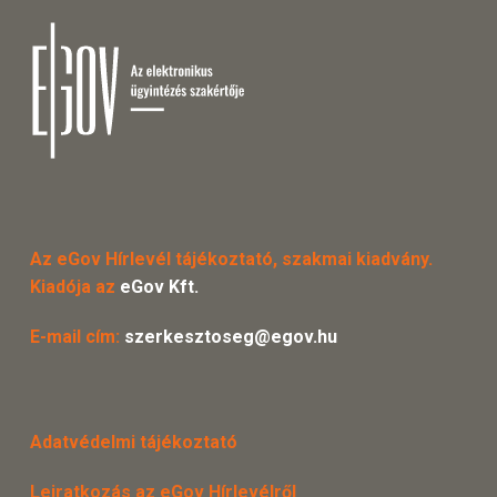
Az eGov Hírlevél tájékoztató, szakmai kiadvány.
Kiadója az
eGov Kft.
E-mail cím:
szerkesztoseg@egov.hu
Adatvédelmi tájékoztató
Leiratkozás az eGov Hírlevélről