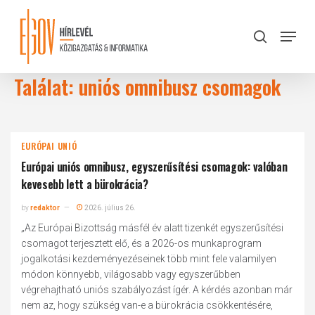
Skip
to
Menu
search
main
Close
content
Menu
Találat: uniós omnibusz csomagok
EURÓPAI UNIÓ
Európai uniós omnibusz, egyszerűsítési csomagok: valóban
kevesebb lett a bürokrácia?
by
redaktor
2026. július 26.
„Az Európai Bizottság másfél év alatt tizenkét egyszerűsítési
csomagot terjesztett elő, és a 2026-os munkaprogram
jogalkotási kezdeményezéseinek több mint fele valamilyen
módon könnyebb, világosabb vagy egyszerűbben
végrehajtható uniós szabályozást ígér. A kérdés azonban már
nem az, hogy szükség van-e a bürokrácia csökkentésére,