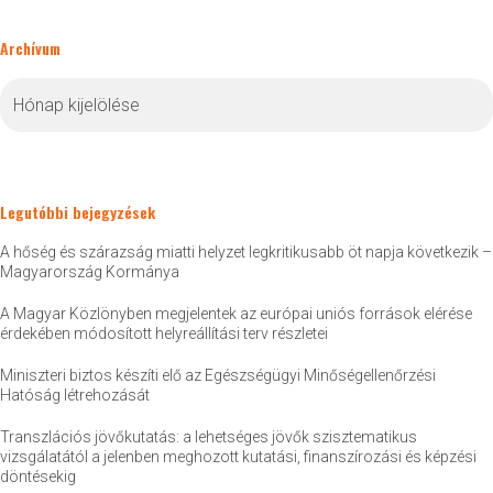
Archívum
Archívum
Legutóbbi bejegyzések
A hőség és szárazság miatti helyzet legkritikusabb öt napja következik –
Magyarország Kormánya
A Magyar Közlönyben megjelentek az európai uniós források elérése
érdekében módosított helyreállítási terv részletei
Miniszteri biztos készíti elő az Egészségügyi Minőségellenőrzési
Hatóság létrehozását
Transzlációs jövőkutatás: a lehetséges jövők szisztematikus
vizsgálatától a jelenben meghozott kutatási, finanszírozási és képzési
döntésekig