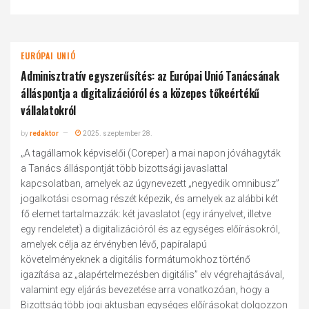
EURÓPAI UNIÓ
Adminisztratív egyszerűsítés: az Európai Unió Tanácsának
álláspontja a digitalizációról és a közepes tőkeértékű
vállalatokról
by
redaktor
2025. szeptember 28.
„A tagállamok képviselői (Coreper) a mai napon jóváhagyták
a Tanács álláspontját több bizottsági javaslattal
kapcsolatban, amelyek az úgynevezett „negyedik omnibusz”
jogalkotási csomag részét képezik, és amelyek az alábbi két
fő elemet tartalmazzák: két javaslatot (egy irányelvet, illetve
egy rendeletet) a digitalizációról és az egységes előírásokról,
amelyek célja az érvényben lévő, papíralapú
követelményeknek a digitális formátumokhoz történő
igazítása az „alapértelmezésben digitális” elv végrehajtásával,
valamint egy eljárás bevezetése arra vonatkozóan, hogy a
Bizottság több jogi aktusban egységes előírásokat dolgozzon