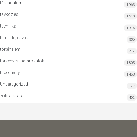
társadalom
1 963
távközlés
1 310
technika
1 916
területfejlesztés
556
történelem
212
törvények, határozatok
1 805
tudomány
1 453
Uncategorized
197
zöld átállás
402