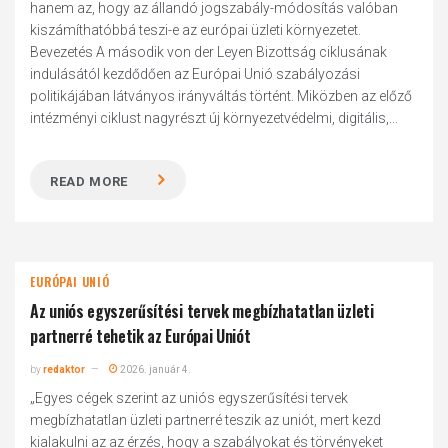
hanem az, hogy az állandó jogszabály-módosítás valóban
kiszámíthatóbbá teszi-e az európai üzleti környezetet.
Bevezetés A második von der Leyen Bizottság ciklusának
indulásától kezdődően az Európai Unió szabályozási
politikájában látványos irányváltás történt. Miközben az előző
intézményi ciklust nagyrészt új környezetvédelmi, digitális,...
READ MORE
EURÓPAI UNIÓ
Az uniós egyszerűsítési tervek megbízhatatlan üzleti
partnerré tehetik az Európai Uniót
by
redaktor
2026. január 4.
„Egyes cégek szerint az uniós egyszerűsítési tervek
megbízhatatlan üzleti partnerré teszik az uniót, mert kezd
kialakulni az az érzés, hogy a szabályokat és törvényeket