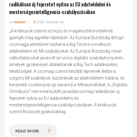
radikálisan új fejezetet nyitna az EU adatvédelmi és
mesterségesintelligencia-szabályozásában
by
redaktor
2025. november 23.
„A kritikusok szerint ez húsz év magánszféra-védelmét
gyengíti meg egyetlen lépésben. Az Európai Bizottság átfogó
csomagja jelentősen lazítaná a Big Techre vonatkozó
adatvédelmi és MI-szabályokat. Az Európai Bizottság olyan
változtatásokat javasolt az uniós digitális szabálykönyvben,
amelyek gyökeresen átalakítanák a Big Tech adatkezelési
lehetőségeit. A csomag szerint később lépnének életbe a
szigorú MI-szabályok, lazulnának az adatvédelem határai, és
kevesebb cookie-pop-up zavarná a felhasználókat. A „Digitális
Omnibusz” névre keresztelt javaslatcsomag radikálisan új
fejezetet nyitna az EU adatvédelmi és
mesterségesintelligencia-szabályozásában. A kritikusok
szerint Brüsszel gyakorlatilag...
READ MORE