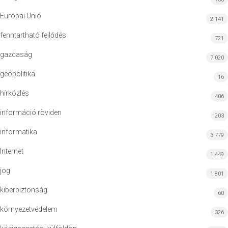
Európai Unió
2 141
fenntartható fejlődés
721
gazdaság
7 020
geopolitika
16
hírközlés
406
információ röviden
203
informatika
3 779
Internet
1 449
jog
1 801
kiberbiztonság
60
környezetvédelem
326