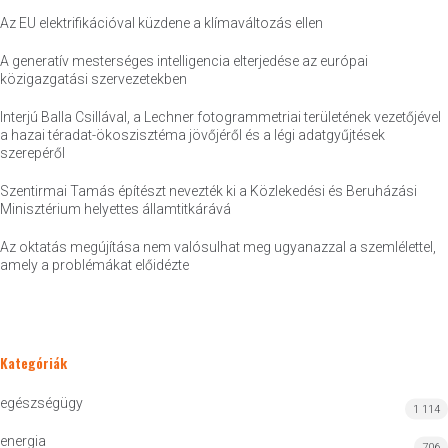
Az EU elektrifikációval küzdene a klímaváltozás ellen
A generatív mesterséges intelligencia elterjedése az európai
közigazgatási szervezetekben
Interjú Balla Csillával, a Lechner fotogrammetriai területének vezetőjével
a hazai téradat-ökoszisztéma jövőjéről és a légi adatgyűjtések
szerepéről
Szentirmai Tamás építészt nevezték ki a Közlekedési és Beruházási
Minisztérium helyettes államtitkárává
Az oktatás megújítása nem valósulhat meg ugyanazzal a szemlélettel,
amely a problémákat előidézte
Kategóriák
egészségügy
1 114
energia
706