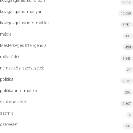
közigazgatás: külföldön
2 319
közigazgatás: magyar
10 650
közigazgatási informatika
5 781
média
488
Mesterséges Intelligencia
420
MI
művelődés
1 548
nemzetközi szervezetek
27
politika
2 337
politikai informatika
292
szakirodalom
2 507
szemle
4
szervezet
189