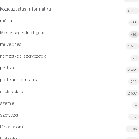
közigazgatási informatika
5 781
média
488
Mesterséges Intelligencia
422
MI
művelődés
1 548
nemzetközi szervezetek
27
politika
2 338
politikai informatika
292
szakirodalom
2 507
szemle
4
szervezet
189
társadalom
1 963
távközlés