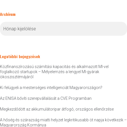
Archívum
Archívum
Legutóbbi bejegyzések
Közfinanszírozású számítási kapacitás és alkalmazott MI-vel
foglalkozó startupok – Mélyelemzés a lengyel MI-gyárak
ökoszisztémájáról
Ki felügyeli a mesterséges intelligenciát Magyarországon?
Az ENISA bővíti szerepvállalását a CVE Programban
Megkezdődött az akkumulátoripar átfogó, országos ellenőrzése
A hőség és szárazság miatti helyzet legkritikusabb öt napja következik –
Magyarország Kormánya