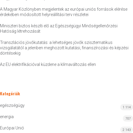
A Magyar Közlönyben megjelentek az európai uniós források elérése
érdekében módosított helyreállítási terv részletei
Miniszteri biztos készíti elő az Egészségügyi Minőségellenőrzési
Hatóság létrehozását
Transzlációs jövőkutatás: a lehetséges jövők szisztematikus
vizsgálatától a jelenben meghozott kutatási, finanszírozási és képzési
döntésekig
Az EU elektrifikációval küzdene a klímaváltozás ellen
Kategóriák
egészségügy
1 114
energia
707
Európai Unió
2 143