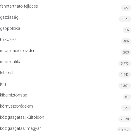
fenntartható fejlődés
722
gazdaság
7 021
geopolitika
16
hírközlés
406
információ röviden
203
informatika
3 779
Internet
1 449
jog
1 801
kiberbiztonság
61
környezetvédelem
327
közigazgatás: külföldön
2 320
közigazgatás: magyar
10 652