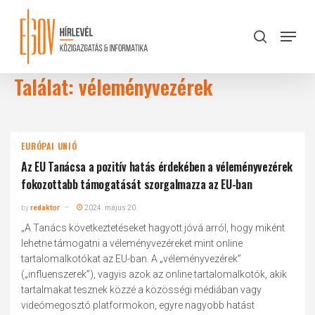
Skip
to
Menu
search
main
Close
content
Menu
Találat: véleményvezérek
EURÓPAI UNIÓ
Az EU Tanácsa a pozitív hatás érdekében a véleményvezérek
fokozottabb támogatását szorgalmazza az EU-ban
by
redaktor
2024. május 20.
„A Tanács következtetéseket hagyott jóvá arról, hogy miként
lehetne támogatni a véleményvezéreket mint online
tartalomalkotókat az EU-ban. A „véleményvezérek”
(„influenszerek”), vagyis azok az online tartalomalkotók, akik
tartalmakat tesznek közzé a közösségi médiában vagy
videómegosztó platformokon, egyre nagyobb hatást