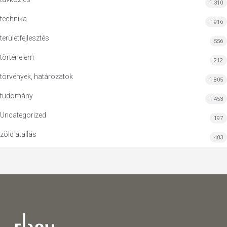
1 310
technika
1 916
területfejlesztés
556
történelem
212
törvények, határozatok
1 805
tudomány
1 453
Uncategorized
197
zöld átállás
403