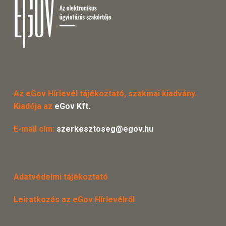
Az eGov Hírlevél tájékoztató, szakmai kiadvány.
Kiadója az
eGov Kft.
E-mail cím:
szerkesztoseg@egov.hu
Adatvédelmi tájékoztató
Leiratkozás az eGov Hírlevélről