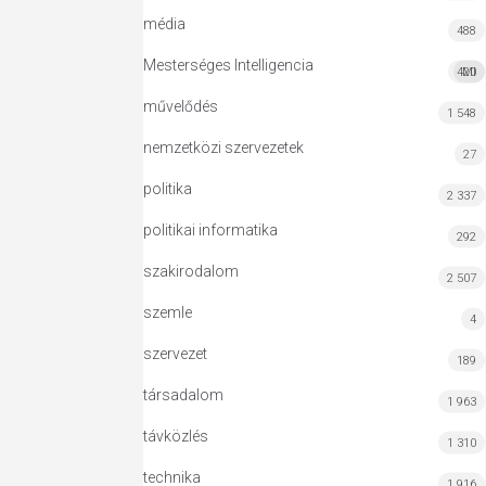
média
488
Mesterséges Intelligencia
420
MI
művelődés
1 548
nemzetközi szervezetek
27
politika
2 337
politikai informatika
292
szakirodalom
2 507
szemle
4
szervezet
189
társadalom
1 963
távközlés
1 310
technika
1 916