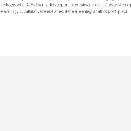
rközpontja. A jövőbeni adatközpont alternatívenergia ellátásáról és a 
annErgy. A vállalat vezetése áttekintette a jelenlegi adatközponti piaci