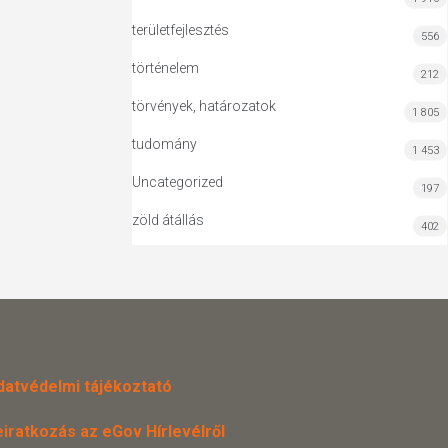
területfejlesztés
556
történelem
212
törvények, határozatok
1 805
tudomány
1 453
Uncategorized
197
zöld átállás
402
datvédelmi tájékoztató
eiratkozás az eGov Hírlevélről