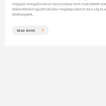
megújuló energiaforrások hasznosítása révén működtetett szerve
előkészítéséről együttműködési megállapodást írt alá a cég és a P
lehetőségeket,...
Hit enter to search or ESC to close
READ MORE