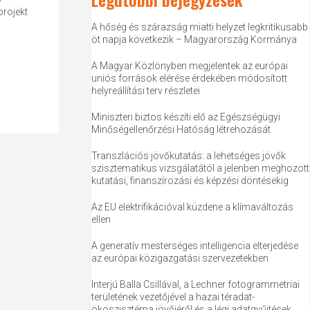
projekt
A hőség és szárazság miatti helyzet legkritikusabb
öt napja következik – Magyarország Kormánya
A Magyar Közlönyben megjelentek az európai
uniós források elérése érdekében módosított
helyreállítási terv részletei
Miniszteri biztos készíti elő az Egészségügyi
Minőségellenőrzési Hatóság létrehozását
Transzlációs jövőkutatás: a lehetséges jövők
szisztematikus vizsgálatától a jelenben meghozott
kutatási, finanszírozási és képzési döntésekig
Az EU elektrifikációval küzdene a klímaváltozás
ellen
A generatív mesterséges intelligencia elterjedése
az európai közigazgatási szervezetekben
Interjú Balla Csillával, a Lechner fotogrammetriai
területének vezetőjével a hazai téradat-
ökoszisztéma jövőjéről és a légi adatgyűjtések