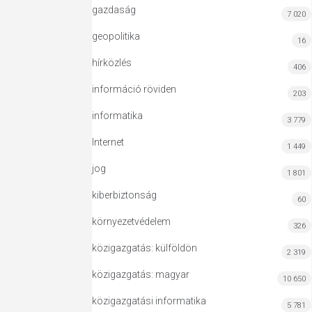
gazdaság
7 020
geopolitika
16
hírközlés
406
információ röviden
203
informatika
3 779
Internet
1 449
jog
1 801
kiberbiztonság
60
környezetvédelem
326
közigazgatás: külföldön
2 319
közigazgatás: magyar
10 650
közigazgatási informatika
5 781