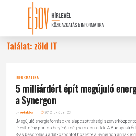
Skip
to
main
content
Találat: zöld IT
INFORMATIKA
5 milliárdért épít megújuló ener
a Synergon
by
redaktor
2012. október 23.
„Megújuló energiaforrásokra alapozott térségi szerverközponto
létesítmény pontos helyéről még nem döntöttek. A Budapesti Ér
3-as besorolású adatközpontot hoz létre a Synergon annak érde