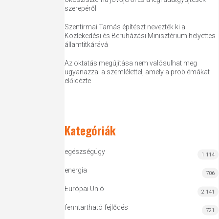
szerepéről
Szentirmai Tamás építészt nevezték ki a
Közlekedési és Beruházási Minisztérium helyettes
államtitkárává
Az oktatás megújítása nem valósulhat meg
ugyanazzal a szemlélettel, amely a problémákat
előidézte
Kategóriák
egészségügy
1 114
energia
706
Európai Unió
2 141
fenntartható fejlődés
721