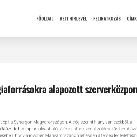
FŐOLDAL
HETI HÍRLEVÉL
FELIRATKOZÁS
CÍMK
giaforrásokra alapozott szerverközpon
t épít a Synergon Magyarországon. A cég szerint hiány van ezekből, a
téktőzsde honlapján olvasható tájékoztatás szerint zöldmezős beruházá
kében, hogy a jövőben Magyarországon lehessen a térség legfejlettebb