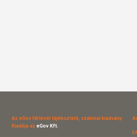
Az eGov Hírlevél tájékoztató, szakmai kiadvány.
A
Kiadója az
eGov Kft.
L