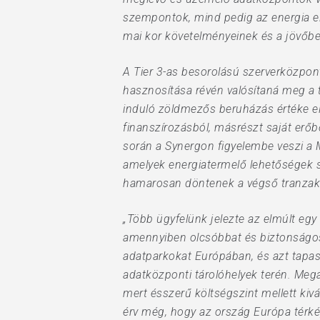
szempontok, mind pedig az energia ell
mai kor követelményeinek és a jövőb
A Tier 3-as besorolású szerverközpont
hasznosítása révén valósítaná meg a 
induló zöldmezős beruházás értéke elé
finanszírozásból, másrészt saját erőb
során a Synergon figyelembe veszi a M
amelyek energiatermelő lehetőségek s
hamarosan döntenek a végső tranzakci
„Több ügyfelünk jelezte az elmúlt egy 
amennyiben olcsóbbat és biztonságos
adatparkokat Európában, és azt tapasz
adatközponti tárolóhelyek terén. Megá
mert ésszerű költségszint mellett kiv
érv még, hogy az ország Európa térkép