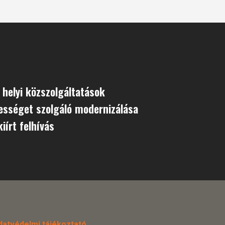
 helyi közszolgáltatások
ességet szolgáló modernizálása
iírt felhívás
datvédelmi tájékoztató