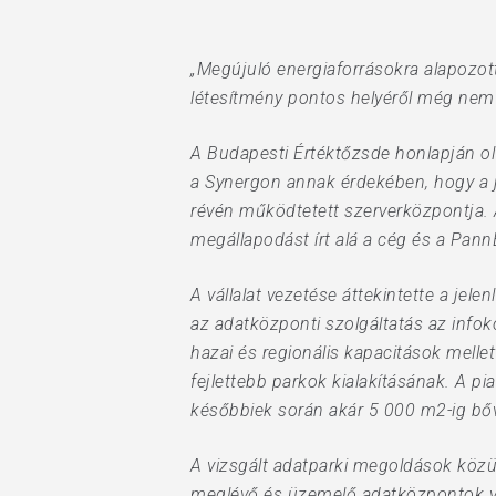
Hit enter to search or ESC to close
„Megújuló energiaforrásokra alapozot
létesítmény pontos helyéről még nem
A Budapesti Értéktőzsde honlapján o
a Synergon annak érdekében, hogy a 
révén működtetett szerverközpontja. A
megállapodást írt alá a cég és a Pann
A vállalat vezetése áttekintette a jel
az adatközponti szolgáltatás az info
hazai és regionális kapacitások melle
fejlettebb parkok kialakításának. A 
későbbiek során akár 5 000 m2-ig bőví
A vizsgált adatparki megoldások közül
meglévő és üzemelő adatközpontok va