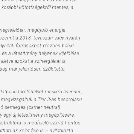
a korábbi kötöttségektől mentes, a
 megfelelően, megújuló energia
szerint a 2013. tavaszán vagy nyarán
lyázati forrásokból, részben banki
 és a létesítmény helyének kijelölése
letve azokat a szinergiákat is,
ság már jelentősen szűkítette,
datparki tárolóhelyét másikra cserélné,
megvizsgáltuk a Tier 3-as besorolású
ó-semleges (carrier neutral)
y egy új létesítmény megépítésére,
astruktúra is megfelelő szintű.Fontos
hatunk kelet felé is – nyilatkozta