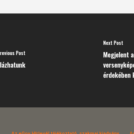
Next Post
revious Post
Megjelent a
mlázhatunk
versenykép
érdekében k
Az eGov Hírlevél tájékoztató, szakmai kiadvány.
A