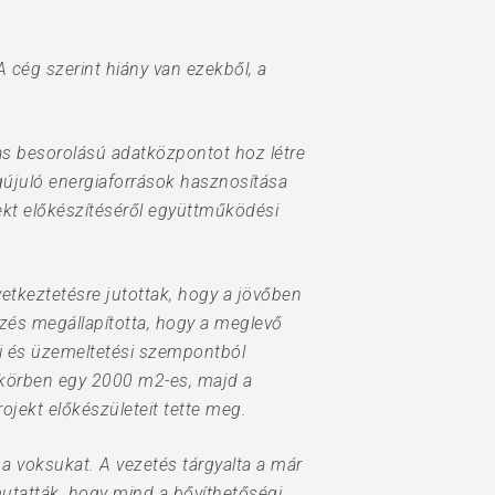
 cég szerint hiány van ezekből, a
as besorolású adatközpontot hoz létre
újuló energiaforrások hasznosítása
jekt előkészítéséről együttműködési
övetkeztetésre jutottak, hogy a jövőben
zés megállapította, hogy a meglevő
ési és üzemeltetési szempontból
 körben egy 2000 m2-es, majd a
ojekt előkészületeit tette meg.
 a voksukat. A vezetés tárgyalta a már
tatták, hogy mind a bővíthetőségi