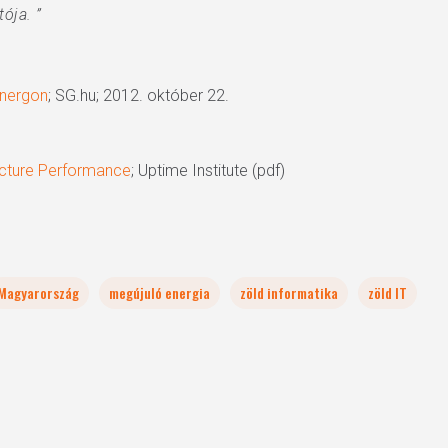
ója. ”
ynergon
; SG.hu; 2012. október 22.
ructure Performance
; Uptime Institute (pdf)
Magyarország
megújuló energia
zöld informatika
zöld IT