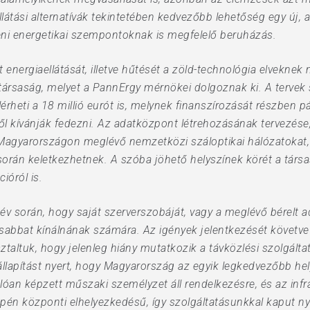
átási alternatívák tekintetében kedvezőbb lehetőség egy új, 
eni energetikai szempontoknak is megfelelő beruházás.
 energiaellátását, illetve hűtését a zöld-technológia elveknek
társaság, melyet a PannErgy mérnökei dolgoznak ki. A tervek 
rheti a 18 millió eurót is, melynek finanszírozását részben pá
ől kívánják fedezni. Az adatközpont létrehozásának tervezése,
agyarországon meglévő nemzetközi száloptikai hálózatokat, il
orán keletkezhetnek. A szóba jöhető helyszínek körét a társa
óról is.
év során, hogy saját szerverszobáját, vagy a meglévő bérelt a
abbat kínálnának számára. Az igények jelentkezését követve 
taltuk, hogy jelenleg hiány mutatkozik a távközlési szolgáltat
llapítást nyert, hogy Magyarország az egyik legkedvezőbb hel
álóan képzett műszaki személyzet áll rendelkezésre, és az infr
én központi elhelyezkedésű, így szolgáltatásunkkal kaput nyit