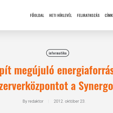
FŐOLDAL
HETI HÍRLEVÉL
FELIRATKOZÁS
CÍMK
informatika
épít megújuló energiaforrá
zerverközpontot a Synerg
By
redaktor
2012. október 23.