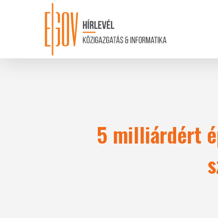
Skip
to
main
content
5 milliárdért 
s