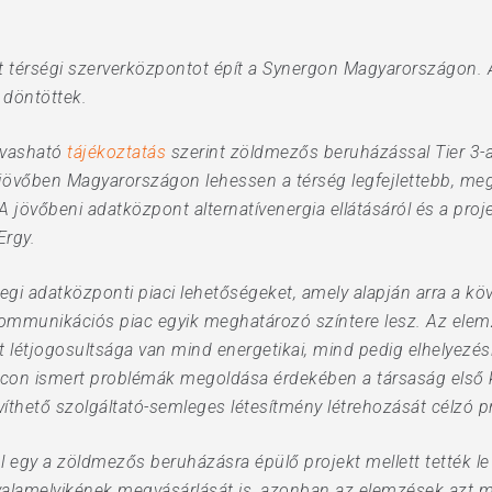
t térségi szerverközpontot épít a Synergon Magyarországon. A
 döntöttek.
lvasható
tájékoztatás
szerint zöldmezős beruházással Tier 3-
jövőben Magyarországon lehessen a térség legfejlettebb, meg
 jövőbeni adatközpont alternatívenergia ellátásáról és a pro
Ergy.
enlegi adatközponti piaci lehetőségeket, amely alapján arra a k
kommunikációs piac egyik meghatározó színtere lesz. Az elem
tt létjogosultsága van mind energetikai, mind pedig elhelyez
piacon ismert problémák megoldása érdekében a társaság első
thető szolgáltató-semleges létesítmény létrehozását célzó pr
 egy a zöldmezős beruházásra épülő projekt mellett tették le
lamelyikének megvásárlását is, azonban az elemzések azt mu