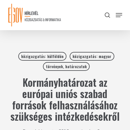
Skip
to
Menu
search
main
Close
content
Menu
közigazgatás: külföldön
közigazgatás: magyar
törvények, határozatok
Kormányhatározat az
európai uniós szabad
források felhasználásához
szükséges intézkedésekről