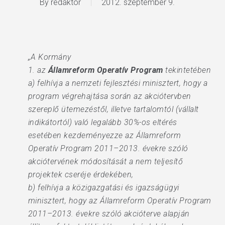
By
redaktor
2012. szeptember 9.
„A Kormány
1. az
Államreform Operatív Program
tekintetében
a) felhívja a nemzeti fejlesztési minisztert, hogy a
program végrehajtása során az akciótervben
szereplő ütemezéstől, illetve tartalomtól (vállalt
indikátortól) való legalább 30%-os eltérés
esetében kezdeményezze az Államreform
Operatív Program 2011–2013. évekre szóló
akciótervének módosítását a nem teljesítő
projektek cseréje érdekében,
b) felhívja a közigazgatási és igazságügyi
minisztert, hogy az Államreform Operatív Program
2011–2013. évekre szóló akcióterve alapján