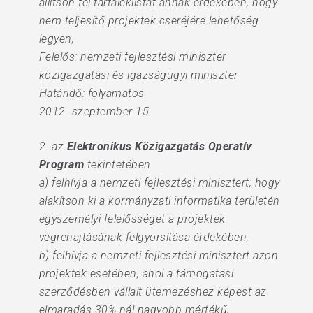
állítson fel tartaléklistát annak érdekében, hogy
nem teljesítő projektek cseréjére lehetőség
legyen,
Felelős: nemzeti fejlesztési miniszter
közigazgatási és igazságügyi miniszter
Határidő: folyamatos
2012. szeptember 15.
2. az
Elektronikus Közigazgatás Operatív
Program
tekintetében
a) felhívja a nemzeti fejlesztési minisztert, hogy
alakítson ki a kormányzati informatika területén
egyszemélyi felelősséget a projektek
végrehajtásának felgyorsítása érdekében,
b) felhívja a nemzeti fejlesztési minisztert azon
projektek esetében, ahol a támogatási
szerződésben vállalt ütemezéshez képest az
elmaradás 30%-nál nagyobb mértékű,