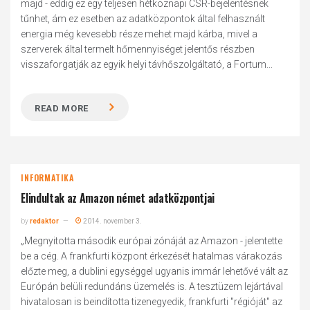
majd - eddig ez egy teljesen hétköznapi CSR-bejelentésnek
tűnhet, ám ez esetben az adatközpontok által felhasznált
energia még kevesebb része mehet majd kárba, mivel a
szerverek által termelt hőmennyiséget jelentős részben
visszaforgatják az egyik helyi távhőszolgáltató, a Fortum...
READ MORE
INFORMATIKA
Elindultak az Amazon német adatközpontjai
by
redaktor
2014. november 3.
„Megnyitotta második európai zónáját az Amazon - jelentette
be a cég. A frankfurti központ érkezését hatalmas várakozás
előzte meg, a dublini egységgel ugyanis immár lehetővé vált az
Európán belüli redundáns üzemelés is. A tesztüzem lejártával
hivatalosan is beindította tizenegyedik, frankfurti "régióját" az