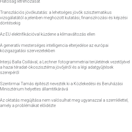
Hatóság létrehozását
Transzlációs jövőkutatás: a lehetséges jövők szisztematikus
vizsgálatától a jelenben meghozott kutatási, finanszírozási és képzési
döntésekig
Az EU elektrifikációval küzdene a klímaváltozás ellen
A generatív mesterséges intelligencia elterjedése az európai
közigazgatási szervezetekben
Interjú Balla Csillával, a Lechner fotogrammetriai területének vezetőjével
a hazai téradat-ökoszisztéma jövőjéről és a légi adatgyűjtések
szerepéről
Szentirmai Tamás építészt nevezték ki a Közlekedési és Beruházási
Minisztérium helyettes államtitkárává
Az oktatás megújítása nem valósulhat meg ugyanazzal a szemlélettel,
amely a problémákat előidézte