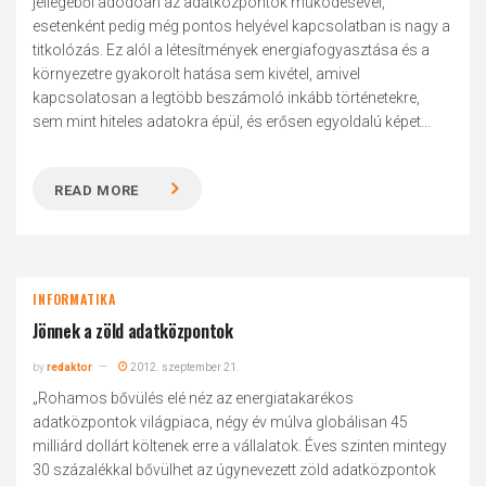
jellegéből adódóan az adatközpontok működésével,
esetenként pedig még pontos helyével kapcsolatban is nagy a
titkolózás. Ez alól a létesítmények energiafogyasztása és a
környezetre gyakorolt hatása sem kivétel, amivel
kapcsolatosan a legtöbb beszámoló inkább történetekre,
sem mint hiteles adatokra épül, és erősen egyoldalú képet...
READ MORE
INFORMATIKA
Jönnek a zöld adatközpontok
by
redaktor
2012. szeptember 21.
„Rohamos bővülés elé néz az energiatakarékos
adatközpontok világpiaca, négy év múlva globálisan 45
milliárd dollárt költenek erre a vállalatok. Éves szinten mintegy
30 százalékkal bővülhet az úgynevezett zöld adatközpontok