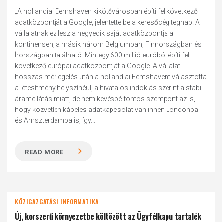
„A hollandiai Eemshaven kikötővárosban építi fel következő
adatközpontját a Google, jelentette be a keresőcég tegnap. A
vállalatnak ez lesz a negyedik saját adatközpontja a
kontinensen, a másik három Belgiumban, Finnországban és
Írországban található. Mintegy 600 millió euróból építi fel
következő európai adatközpontját a Google. A vállalat
hosszas mérlegelés után a hollandiai Eemshavent választotta
a létesítmény helyszínéül, a hivatalos indoklás szerint a stabil
áramellátás miatt, de nem kevésbé fontos szempont az is,
hogy közvetlen kábeles adatkapcsolat van innen Londonba
és Amszterdamba is, így...
READ MORE
KÖZIGAZGATÁSI INFORMATIKA
Új, korszerű környezetbe költözött az Ügyfélkapu tartalék