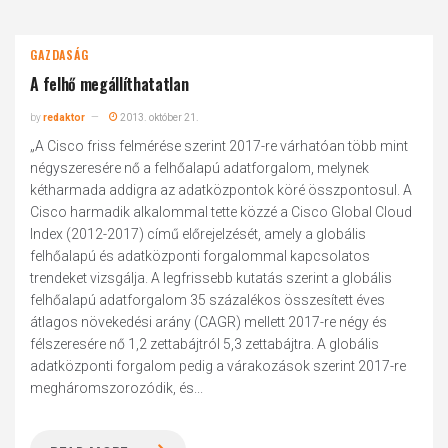
GAZDASÁG
A felhő megállíthatatlan
by
redaktor
2013. október 21.
„A Cisco friss felmérése szerint 2017-re várhatóan több mint
négyszeresére nő a felhőalapú adatforgalom, melynek
kétharmada addigra az adatközpontok köré összpontosul. A
Cisco harmadik alkalommal tette közzé a Cisco Global Cloud
Index (2012-2017) című előrejelzését, amely a globális
felhőalapú és adatközponti forgalommal kapcsolatos
trendeket vizsgálja. A legfrissebb kutatás szerint a globális
felhőalapú adatforgalom 35 százalékos összesített éves
átlagos növekedési arány (CAGR) mellett 2017-re négy és
félszeresére nő 1,2 zettabájtról 5,3 zettabájtra. A globális
adatközponti forgalom pedig a várakozások szerint 2017-re
megháromszorozódik, és...