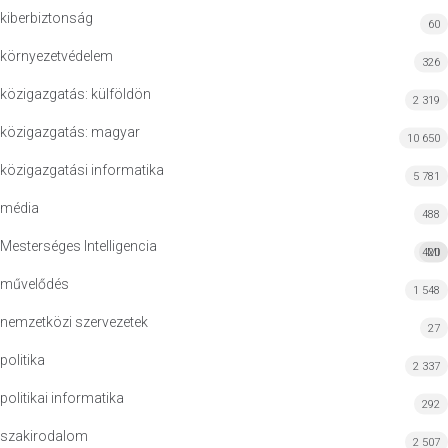
kiberbiztonság
60
környezetvédelem
326
közigazgatás: külföldön
2 319
közigazgatás: magyar
10 650
közigazgatási informatika
5 781
média
488
Mesterséges Intelligencia
420
MI
művelődés
1 548
nemzetközi szervezetek
27
politika
2 337
politikai informatika
292
szakirodalom
2 507