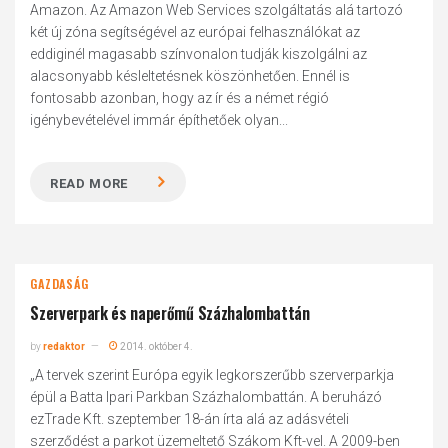
Amazon. Az Amazon Web Services szolgáltatás alá tartozó
két új zóna segítségével az európai felhasználókat az
eddiginél magasabb színvonalon tudják kiszolgálni az
alacsonyabb késleltetésnek köszönhetően. Ennél is
fontosabb azonban, hogy az ír és a német régió
igénybevételével immár építhetőek olyan...
READ MORE
GAZDASÁG
Szerverpark és naperőmű Százhalombattán
by
redaktor
2014. október 4.
„A tervek szerint Európa egyik legkorszerűbb szerverparkja
épül a Batta Ipari Parkban Százhalombattán. A beruházó
ezTrade Kft. szeptember 18-án írta alá az adásvételi
szerződést a parkot üzemeltető Szákom Kft-vel. A 2009-ben