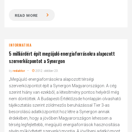
READ MORE
INFORMATIKA
5 milliárdért épít megújuló energiaforrásokra alapozott
szerverközpontot a Synergon
by
redaktor
2012. október 23.
„Megújuló energiaforrásokra alapozott térségi
szerverközpontot épít a Synergon Magyarországon. A cég
szerint hiány van ezekből, a létesítmény pontos helyéről még
nem döntöttek. A Budapesti Értéktőzsde honlapján olvasható
tájékoztatás szerint zöldmezős beruházással Tier 3-as
besorolású adatközpontot hoz létre a Synergon annak
érdekében, hogy a jövőben Magyarországon lehessen a
térség legfejlettebb, megújuló energiaforrások hasznosítása
révén működtetett szerverközpontja. A jövőbeni adatközpont