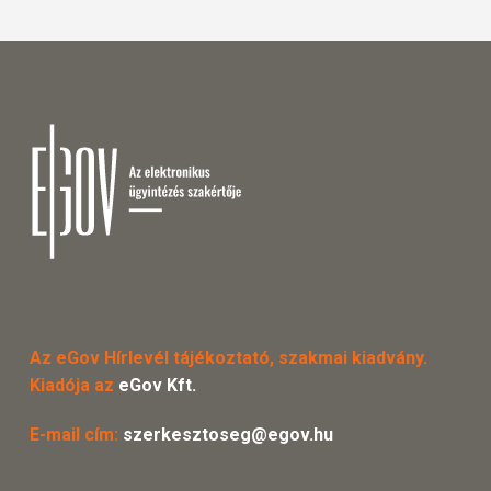
Az eGov Hírlevél tájékoztató, szakmai kiadvány.
Kiadója az
eGov Kft.
E-mail cím:
szerkesztoseg@egov.hu