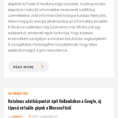
alapított ezTrade fő tevékenysége összetett, multinacionális
alapokon működő informatikai rendszerek szállítása,
üzemeltetése, zöld információtechológiai kutatás-fejlesztés,
illetve megújuló energia alkalmazása az informatika területén.
A fővárosi székhelyű cég Szolnokon már létrehozott egy
adatparkot, amelynek egyik funkciója, hogy kutatási
központként szolgáljon a mostani beruházás segítségeként.
A szolgáltatás minőségéhez hozzátartozik, hogy teljes
adatbiztonságot a geo-redundancia...
READ MORE
INFORMATIKA
Hatalmas adatközpontot épít Hollandiában a Google, új
típusú virtuális gépek a Microsoftnál
by
redaktor
2014. szeptember 24.