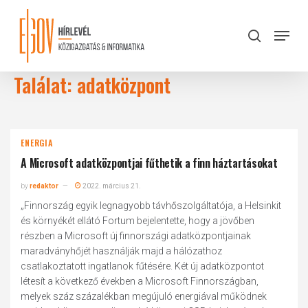
Skip
to
Menu
search
main
Close
content
Menu
Találat: adatközpont
ENERGIA
A Microsoft adatközpontjai fűthetik a finn háztartásokat
by
redaktor
2022. március 21.
„Finnország egyik legnagyobb távhőszolgáltatója, a Helsinkit
és környékét ellátó Fortum bejelentette, hogy a jövőben
részben a Microsoft új finnországi adatközpontjainak
maradványhőjét használják majd a hálózathoz
csatlakoztatott ingatlanok fűtésére. Két új adatközpontot
létesít a következő években a Microsoft Finnországban,
melyek száz százalékban megújuló energiával működnek