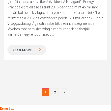
globális piaca a következő években. A Navigant’s Energy
Practice előrejelzése szerint 2016-ban több mint 45 milliárd
dollárt költhetnek világszerte ilyen központokra, ami bő két és
félszerese a 2012-es esztendőre jósolt 17,1 milliárdnak – írja a
Világgazdaság. Ágazati szakértők szerint a szegmenst a
jövőben már nem kizárólag a mamutcégek hajthatják,
várhatóan egyre több kisebb...
READ MORE
1
2
Keresés..