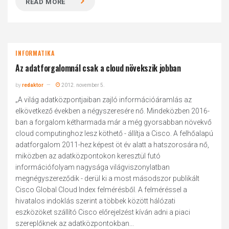
READ MORE
INFORMATIKA
Az adatforgalomnál csak a cloud növekszik jobban
by
redaktor
2012. november 5.
„A világ adatközpontjaiban zajló információáramlás az
elkövetkező években a négyszeresére nő. Mindeközben 2016-
ban a forgalom kétharmada már a még gyorsabban növekvő
cloud computinghoz lesz köthető - állítja a Cisco. A felhőalapú
adatforgalom 2011-hez képest öt év alatt a hatszorosára nő,
miközben az adatközpontokon keresztül futó
információfolyam nagysága világviszonylatban
megnégyszereződik - derül ki a most másodszor publikált
Cisco Global Cloud Index felmérésből. A felméréssel a
hivatalos indoklás szerint a többek között hálózati
eszközöket szállító Cisco előrejelzést kíván adni a piaci
szereplőknek az adatközpontokban...