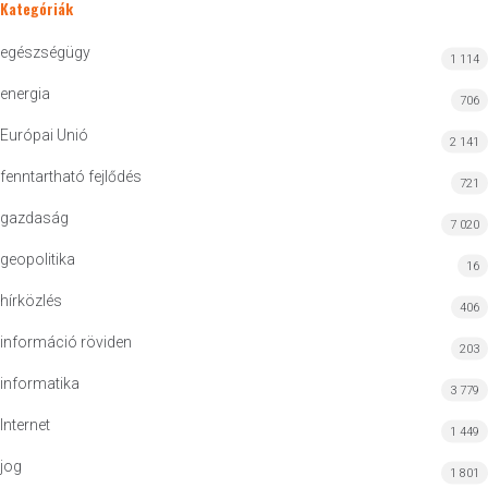
Kategóriák
egészségügy
1 114
energia
706
Európai Unió
2 141
fenntartható fejlődés
721
gazdaság
7 020
geopolitika
16
hírközlés
406
információ röviden
203
informatika
3 779
Internet
1 449
jog
1 801