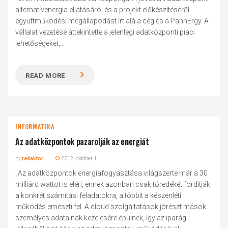
alternatívenergia ellátásáról és a projekt előkészítéséről
együttműködési megállapodást írt alá a cég és a PannErgy. A
vállalat vezetése áttekintette a jelenlegi adatközponti piaci
lehetőségeket,...
READ MORE
INFORMATIKA
Az adatközpontok pazarolják az energiát
by
redaktor
2012. október 1.
„Az adatközpontok energiafogyasztása világszerte már a 30
milliárd wattot is eléri, ennek azonban csak töredékét fordítják
a konkrét számítási feladatokra, a többit a készenléti
működés emészti fel. A cloud szolgáltatások jórészt mások
személyes adatainak kezelésére épülnek, így az iparág