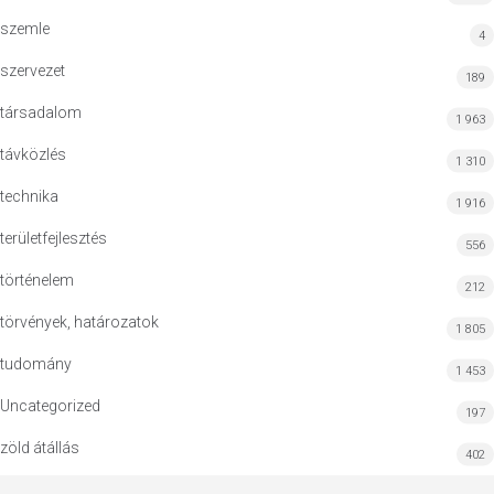
szemle
4
szervezet
189
társadalom
1 963
távközlés
1 310
technika
1 916
területfejlesztés
556
történelem
212
törvények, határozatok
1 805
tudomány
1 453
Uncategorized
197
zöld átállás
402