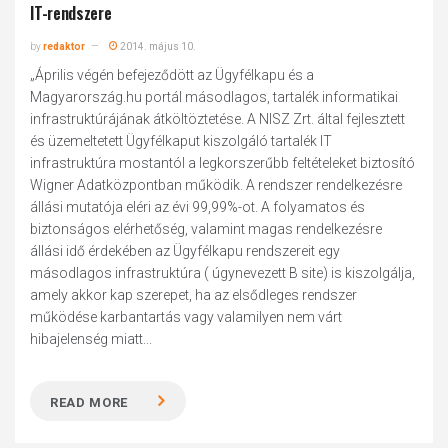
IT-rendszere
by
redaktor
2014. május 10.
„Április végén befejeződött az Ügyfélkapu és a
Magyarország.hu portál másodlagos, tartalék informatikai
infrastruktúrájának átköltöztetése. A NISZ Zrt. által fejlesztett
és üzemeltetett Ügyfélkaput kiszolgáló tartalék IT
infrastruktúra mostantól a legkorszerűbb feltételeket biztosító
Wigner Adatközpontban működik. A rendszer rendelkezésre
állási mutatója eléri az évi 99,99%-ot. A folyamatos és
biztonságos elérhetőség, valamint magas rendelkezésre
állási idő érdekében az Ügyfélkapu rendszereit egy
másodlagos infrastruktúra ( úgynevezett B site) is kiszolgálja,
amely akkor kap szerepet, ha az elsődleges rendszer
működése karbantartás vagy valamilyen nem várt
hibajelenség miatt...
READ MORE