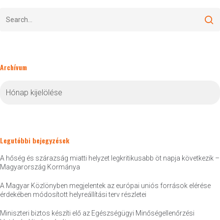
Archívum
Archívum
Legutóbbi bejegyzések
A hőség és szárazság miatti helyzet legkritikusabb öt napja következik –
Magyarország Kormánya
A Magyar Közlönyben megjelentek az európai uniós források elérése
érdekében módosított helyreállítási terv részletei
Miniszteri biztos készíti elő az Egészségügyi Minőségellenőrzési