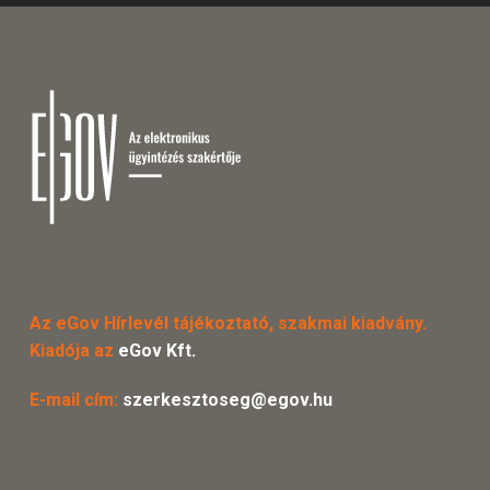
Az eGov Hírlevél tájékoztató, szakmai kiadvány.
Kiadója az
eGov Kft.
E-mail cím:
szerkesztoseg@egov.hu