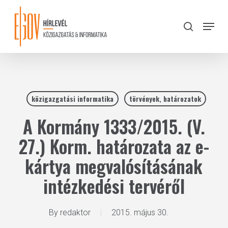
Skip
to
Menu
search
main
Close
content
Menu
közigazgatási informatika
törvények, határozatok
A Kormány 1333/2015. (V.
27.) Korm. határozata az e-
kártya megvalósításának
intézkedési tervéről
By
redaktor
2015. május 30.