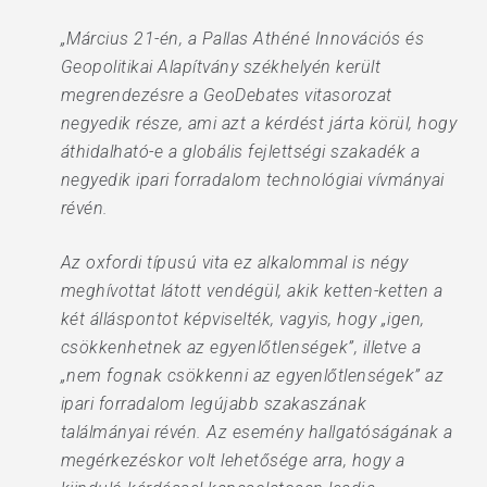
„Március 21-én, a Pallas Athéné Innovációs és
Geopolitikai Alapítvány székhelyén került
megrendezésre a GeoDebates vitasorozat
negyedik része, ami azt a kérdést járta körül, hogy
áthidalható-e a globális fejlettségi szakadék a
negyedik ipari forradalom technológiai vívmányai
révén.
Az oxfordi típusú vita ez alkalommal is négy
meghívottat látott vendégül, akik ketten-ketten a
két álláspontot képviselték, vagyis, hogy „igen,
csökkenhetnek az egyenlőtlenségek”, illetve a
„nem fognak csökkenni az egyenlőtlenségek” az
ipari forradalom legújabb szakaszának
találmányai révén. Az esemény hallgatóságának a
megérkezéskor volt lehetősége arra, hogy a