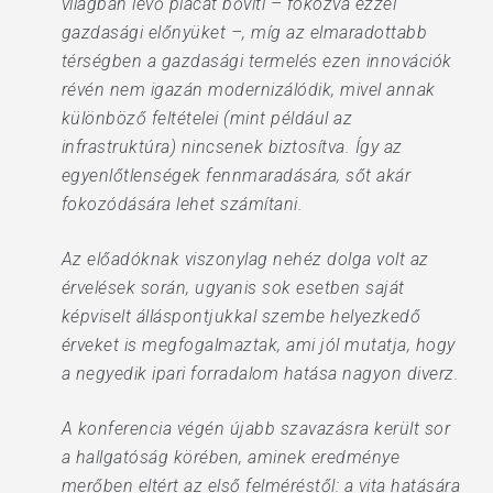
világban lévő piacát bővíti – fokozva ezzel
gazdasági előnyüket –, míg az elmaradottabb
térségben a gazdasági termelés ezen innovációk
révén nem igazán modernizálódik, mivel annak
különböző feltételei (mint például az
infrastruktúra) nincsenek biztosítva. Így az
egyenlőtlenségek fennmaradására, sőt akár
fokozódására lehet számítani.
Az előadóknak viszonylag nehéz dolga volt az
érvelések során, ugyanis sok esetben saját
képviselt álláspontjukkal szembe helyezkedő
érveket is megfogalmaztak, ami jól mutatja, hogy
a negyedik ipari forradalom hatása nagyon diverz.
A konferencia végén újabb szavazásra került sor
a hallgatóság körében, aminek eredménye
merőben eltért az első felméréstől: a vita hatására