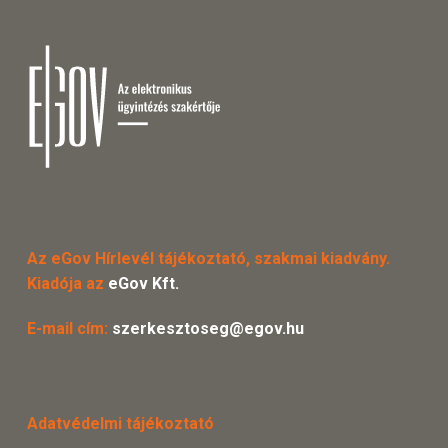
Az eGov Hírlevél tájékoztató, szakmai kiadvány.
Kiadója az
eGov Kft.
E-mail cím:
szerkesztoseg@egov.hu
Adatvédelmi tájékoztató