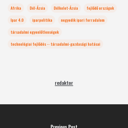
Afrika
Dél-Ázsia
Délkelet-Ázsia
fejlődő országok
Ipar 4.0
iparpolitika
negyedik ipari forradalom
társadalmi egyenlőtlenségek
technológiai fejlődés -- társadalmi-gazdasági hatásai
redaktor
Previous Post