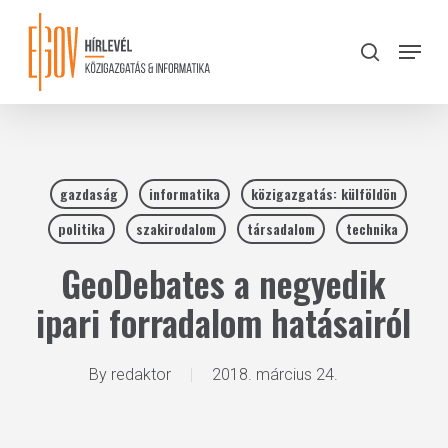
Skip
to
Menu
search
main
Close
content
Menu
gazdaság
informatika
közigazgatás: külföldön
politika
szakirodalom
társadalom
technika
GeoDebates a negyedik
ipari forradalom hatásairól
By
redaktor
2018. március 24.