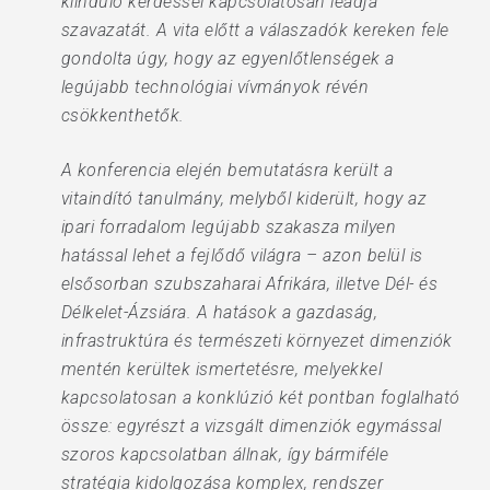
kiinduló kérdéssel kapcsolatosan leadja
szavazatát. A vita előtt a válaszadók kereken fele
gondolta úgy, hogy az egyenlőtlenségek a
legújabb technológiai vívmányok révén
csökkenthetők.
A konferencia elején bemutatásra került a
vitaindító tanulmány, melyből kiderült, hogy az
ipari forradalom legújabb szakasza milyen
hatással lehet a fejlődő világra – azon belül is
elsősorban szubszaharai Afrikára, illetve Dél- és
Délkelet-Ázsiára. A hatások a gazdaság,
infrastruktúra és természeti környezet dimenziók
mentén kerültek ismertetésre, melyekkel
kapcsolatosan a konklúzió két pontban foglalható
össze: egyrészt a vizsgált dimenziók egymással
szoros kapcsolatban állnak, így bármiféle
stratégia kidolgozása komplex, rendszer