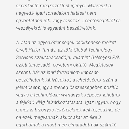
szemléletű megközelítést igényel. Másrészt a
negyedik ipari forradalom hatásai nem
egyöntetűen jók, vagy rosszak. Lehetőségekről és
veszélyekről is egyaránt beszélhetünk.
A vitán az egyenlőtlenségek csökkenése mellett
érvelt Haller Tamás, az IBM Global Technology
Services szaktanácsadója, valamint Belényesi Pál,
üzleti tanácsadó, egyetemi oktató. Meglátásuk
szerint, bár az ipari forradalom kapcsán
beszélhetünk kihívásokról, a lehetőségek száma
jelentősebb, így a mérleg összességében pozitív,
vagyis a technológiai vívmányok képesek lehetnek
a fejlődő világ felzárkóztatására. Igaz ugyan, hogy
ehhez is bizonyos feltételeknek kell teljesülnie, de
ha ezek megvannak, akkor akár az élre is
ugorhatnak a most még elmaradottnak számító