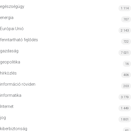
egészségügy
1 114
energia
707
Európai Unió
2 143
fenntartható fejlődés
722
gazdaság
7 021
geopolitika
16
hírközlés
406
információ röviden
203
informatika
3 779
Internet
1 449
jog
1 801
kiberbiztonság
61