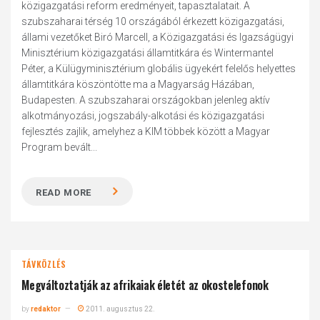
közigazgatási reform eredményeit, tapasztalatait. A
szubszaharai térség 10 országából érkezett közigazgatási,
állami vezetőket Biró Marcell, a Közigazgatási és Igazságügyi
Minisztérium közigazgatási államtitkára és Wintermantel
Péter, a Külügyminisztérium globális ügyekért felelős helyettes
államtitkára köszöntötte ma a Magyarság Házában,
Budapesten. A szubszaharai országokban jelenleg aktív
alkotmányozási, jogszabály-alkotási és közigazgatási
fejlesztés zajlik, amelyhez a KIM többek között a Magyar
Program bevált...
READ MORE
TÁVKÖZLÉS
Megváltoztatják az afrikaiak életét az okostelefonok
by
redaktor
2011. augusztus 22.