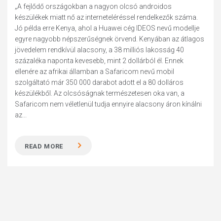
„A fejlődő országokban a nagyon olcsó androidos
készülékek miatt nő az interneteléréssel rendelkezők száma.
Jó példa erre Kenya, ahol a Huawei cég IDEOS nevű modellje
egyre nagyobb népszerűségnek örvend. Kenyában az átlagos
jövedelem rendkívül alacsony, a 38 milliós lakosság 40
százaléka naponta kevesebb, mint 2 dollárból él. Ennek
ellenére az afrikai államban a Safaricom nevű mobil
szolgáltató már 350 000 darabot adott el a 80 dolláros
készülékből. Az olcsóságnak természetesen oka van, a
Safaricom nem véletlenül tudja ennyire alacsony áron kínálni
az...
READ MORE