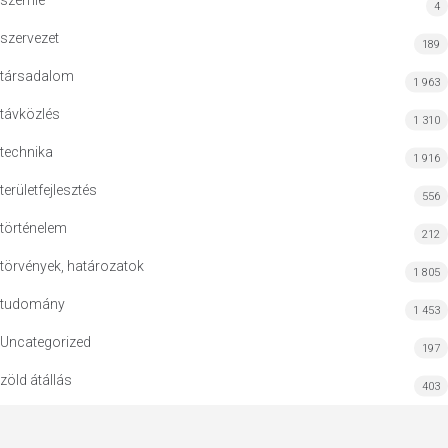
szemle
4
szervezet
189
társadalom
1 963
távközlés
1 310
technika
1 916
területfejlesztés
556
történelem
212
törvények, határozatok
1 805
tudomány
1 453
Uncategorized
197
zöld átállás
403