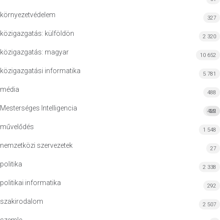
környezetvédelem
327
közigazgatás: külföldön
2 320
közigazgatás: magyar
10 652
közigazgatási informatika
5 781
média
488
Mesterséges Intelligencia
422
MI
művelődés
1 548
nemzetközi szervezetek
27
politika
2 338
politikai informatika
292
szakirodalom
2 507