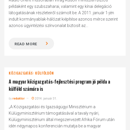
Rádió Orient műsorában Virág Rudolf miniszteri biztos
példaként egy szubszaharai, valamint egy kínai delegáció
látogatásának részleteiről számolt be. A 2011. január 1-jén
indult kormányablak-hálózat kiépítése azonos mérce szerint
azonos ügyintézési színvonalat biztosít az...
READ MORE
KÖZIGAZGATÁS: KÜLFÖLDÖN
A magyar közigazgatás-fejlesztési program jó példa a
külföld számára is
by
redaktor
2014. január 31.
„A Közigazgatási és Igazságügyi Minisztérium a
Külügyminisztérium támogatásával a tavaly nyári,
Külügyminisztérium által megszervezett Afrika Fórum után
idén négynapos konferencián mutatja be a magyar