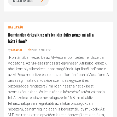
READ MORE
GAZDASÁG
Romániába érkezik az afrikai digitális pénz: mi áll a
háttérben?
by
redaktor
2014. április 22.
„Romániában vezeti be az M-Pesa mobilfizetési rendszert a
Vodafone. Az M-Pesa rendszere egyenesen Afrikából érkezik,
ahol komoly sikereket tudhat magáénak. Áprilistól indította el
az M-Pesa mobilfizetési rendszert Romániában a Vodafone. A
társaság hivatalos közlése szerint az egyszerű és
biztonságos rendszert 7 millióan használhatják keleti
szomszédunkban, és leginkább a készpénzfizetést válthatja
fel. A fizetési rendszernek világszerte 16,8 millió aktív
felhasználója van, leginkább az afrikai országokban
népszerű, de nemrég Indiában is bevezették. Így működik Az
M-Pesa rendszert alapvetően kisebb összegű pénzutalásra,