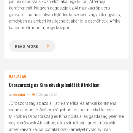
júniusi csúcstalálkozó előtt akar egy külön, AI témájú
konferenciát. Nagyon aggasztja az AI munkaerőpiacra
gyakorolt hatása, olyan fejlődés küszöbén vagyunk ugyanis,
amelyben az emberi intelligenciát akár le is cserélhetik. Afrika
kapcsán elmondta, hogy központi...
READ MORE
GAZDASÁG
Oroszország és Kína növeli jelenlétét Afrikában
by
redaktor
2023. január 29.
„Oroszország az ázsiai, latin-amerikai és afrikai kontinens
dinamikusan fejlődő országaiban fog partnereket keresni.
Miközben Oroszország és Kína politikai és gazdasági jelenléte
egyre erősödik Afrikában, a közelmúltban tartott második
amerikai-afrikai csúcstalálkozó - amelyet nyolc év után