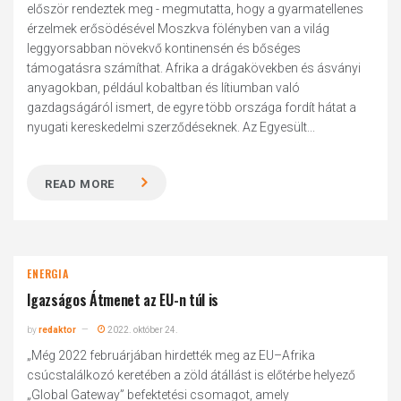
először rendeztek meg - megmutatta, hogy a gyarmatellenes
érzelmek erősödésével Moszkva fölényben van a világ
leggyorsabban növekvő kontinensén és bőséges
támogatásra számíthat. Afrika a drágakövekben és ásványi
anyagokban, például kobaltban és lítiumban való
gazdagságáról ismert, de egyre több országa fordít hátat a
nyugati kereskedelmi szerződéseknek. Az Egyesült...
READ MORE
ENERGIA
Igazságos Átmenet az EU-n túl is
by
redaktor
2022. október 24.
„Még 2022 februárjában hirdették meg az EU–Afrika
csúcstalálkozó keretében a zöld átállást is előtérbe helyező
„Global Gateway” befektetési csomagot, amely