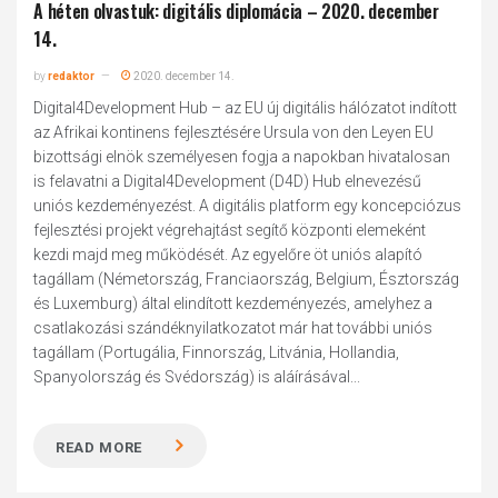
A héten olvastuk: digitális diplomácia – 2020. december
14.
by
redaktor
2020. december 14.
Digital4Development Hub – az EU új digitális hálózatot indított
az Afrikai kontinens fejlesztésére Ursula von den Leyen EU
bizottsági elnök személyesen fogja a napokban hivatalosan
is felavatni a Digital4Development (D4D) Hub elnevezésű
uniós kezdeményezést. A digitális platform egy koncepciózus
fejlesztési projekt végrehajtást segítő központi elemeként
kezdi majd meg működését. Az egyelőre öt uniós alapító
tagállam (Németország, Franciaország, Belgium, Észtország
és Luxemburg) által elindított kezdeményezés, amelyhez a
csatlakozási szándéknyilatkozatot már hat további uniós
tagállam (Portugália, Finnország, Litvánia, Hollandia,
Spanyolország és Svédország) is aláírásával...
READ MORE