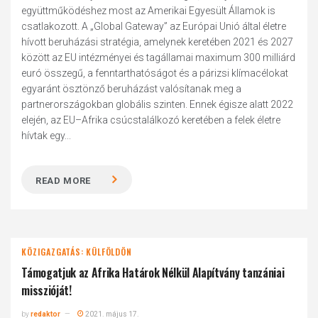
együttműködéshez most az Amerikai Egyesült Államok is
csatlakozott. A „Global Gateway” az Európai Unió által életre
hívott beruházási stratégia, amelynek keretében 2021 és 2027
között az EU intézményei és tagállamai maximum 300 milliárd
euró összegű, a fenntarthatóságot és a párizsi klímacélokat
egyaránt ösztönző beruházást valósítanak meg a
partnerországokban globális szinten. Ennek égisze alatt 2022
elején, az EU–Afrika csúcstalálkozó keretében a felek életre
hívtak egy...
READ MORE
KÖZIGAZGATÁS: KÜLFÖLDÖN
Támogatjuk az Afrika Határok Nélkül Alapítvány tanzániai
misszióját!
by
redaktor
2021. május 17.