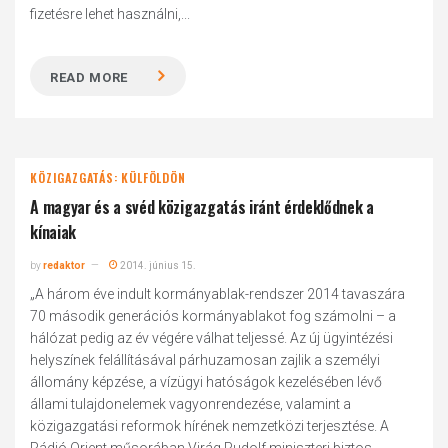
fizetésre lehet használni,...
READ MORE
KÖZIGAZGATÁS: KÜLFÖLDÖN
A magyar és a svéd közigazgatás iránt érdeklődnek a
kínaiak
by
redaktor
2014. június 15.
„A három éve indult kormányablak-rendszer 2014 tavaszára
70 második generációs kormányablakot fog számolni – a
hálózat pedig az év végére válhat teljessé. Az új ügyintézési
helyszínek felállításával párhuzamosan zajlik a személyi
állomány képzése, a vízügyi hatóságok kezelésében lévő
állami tulajdonelemek vagyonrendezése, valamint a
közigazgatási reformok hírének nemzetközi terjesztése. A