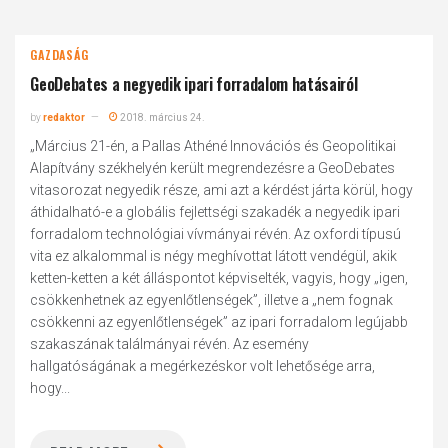
GAZDASÁG
GeoDebates a negyedik ipari forradalom hatásairól
by
redaktor
2018. március 24.
„Március 21-én, a Pallas Athéné Innovációs és Geopolitikai
Alapítvány székhelyén került megrendezésre a GeoDebates
vitasorozat negyedik része, ami azt a kérdést járta körül, hogy
áthidalható-e a globális fejlettségi szakadék a negyedik ipari
forradalom technológiai vívmányai révén. Az oxfordi típusú
vita ez alkalommal is négy meghívottat látott vendégül, akik
ketten-ketten a két álláspontot képviselték, vagyis, hogy „igen,
csökkenhetnek az egyenlőtlenségek”, illetve a „nem fognak
csökkenni az egyenlőtlenségek” az ipari forradalom legújabb
szakaszának találmányai révén. Az esemény
hallgatóságának a megérkezéskor volt lehetősége arra,
hogy...