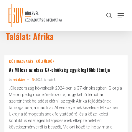
Skip
to
Menu
search
main
Close
content
Menu
Találat: Afrika
KÖZIGAZGATÁS: KÜLFÖLDÖN
Az MI lesz az olasz G7-elnökség egyik legfőbb témája
by
redaktor
2024. január 8.
„Olaszország következik 2024-ben a G7-elnökségben, Giorgia
Meloni pedig már előre közölte, hogy két fő témában
szeretnének haladást elérni: az egyik Afrika fejlődésének
támogatása, a másik az AI veszélyeinek kezelése. Miközben
Ukrajna támogatásának folytatásáról és a közel-keleti
konfliktus esetleges kiterjedésének elképzelhetetlen
következményeiről is beszélt, Meloni közölte, hogy már a