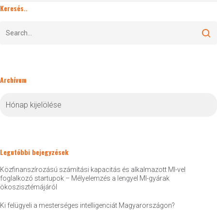
Keresés..
Archívum
Archívum
Legutóbbi bejegyzések
Közfinanszírozású számítási kapacitás és alkalmazott MI-vel
foglalkozó startupok – Mélyelemzés a lengyel MI-gyárak
ökoszisztémájáról
Ki felügyeli a mesterséges intelligenciát Magyarországon?