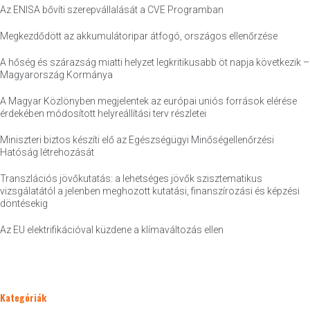
Az ENISA bővíti szerepvállalását a CVE Programban
Megkezdődött az akkumulátoripar átfogó, országos ellenőrzése
A hőség és szárazság miatti helyzet legkritikusabb öt napja következik –
Magyarország Kormánya
A Magyar Közlönyben megjelentek az európai uniós források elérése
érdekében módosított helyreállítási terv részletei
Miniszteri biztos készíti elő az Egészségügyi Minőségellenőrzési
Hatóság létrehozását
Transzlációs jövőkutatás: a lehetséges jövők szisztematikus
vizsgálatától a jelenben meghozott kutatási, finanszírozási és képzési
döntésekig
Az EU elektrifikációval küzdene a klímaváltozás ellen
Kategóriák