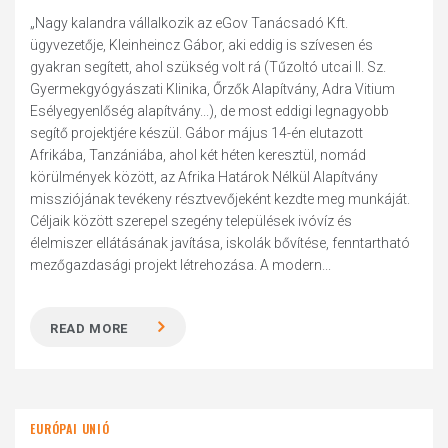
„Nagy kalandra vállalkozik az eGov Tanácsadó Kft.
ügyvezetője, Kleinheincz Gábor, aki eddig is szívesen és
gyakran segített, ahol szükség volt rá (Tűzoltó utcai II. Sz.
Gyermekgyógyászati Klinika, Őrzők Alapítvány, Adra Vitium
Esélyegyenlőség alapítvány...), de most eddigi legnagyobb
segítő projektjére készül. Gábor május 14-én elutazott
Afrikába, Tanzániába, ahol két héten keresztül, nomád
körülmények között, az Afrika Határok Nélkül Alapítvány
missziójának tevékeny résztvevőjeként kezdte meg munkáját.
Céljaik között szerepel szegény települések ivóvíz és
élelmiszer ellátásának javítása, iskolák bővítése, fenntartható
mezőgazdasági projekt létrehozása. A modern...
READ MORE
EURÓPAI UNIÓ