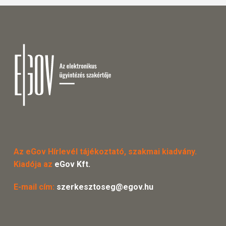
Az eGov Hírlevél tájékoztató, szakmai kiadvány.
Kiadója az
eGov Kft.
E-mail cím:
szerkesztoseg@egov.hu