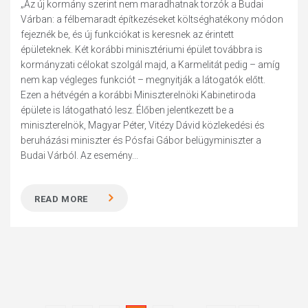
„Az új kormány szerint nem maradhatnak torzók a Budai
Várban: a félbemaradt építkezéseket költséghatékony módon
fejeznék be, és új funkciókat is keresnek az érintett
épületeknek. Két korábbi minisztériumi épület továbbra is
kormányzati célokat szolgál majd, a Karmelitát pedig – amíg
nem kap végleges funkciót – megnyitják a látogatók előtt.
Ezen a hétvégén a korábbi Miniszterelnöki Kabinetiroda
épülete is látogatható lesz. Élőben jelentkezett be a
miniszterelnök, Magyar Péter, Vitézy Dávid közlekedési és
beruházási miniszter és Pósfai Gábor belügyminiszter a
Budai Várból. Az esemény...
READ MORE