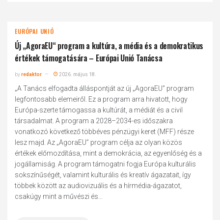
EURÓPAI UNIÓ
Új „AgoraEU“ program a kultúra, a média és a demokratikus
értékek támogatására – Európai Unió Tanácsa
by
redaktor
2026. május 18.
„A Tanács elfogadta álláspontját az új „AgoraEU” program
legfontosabb elemeiről. Ez a program arra hivatott, hogy
Európa-szerte támogassa a kultúrát, a médiát és a civil
társadalmat. A program a 2028–2034-es időszakra
vonatkozó következő többéves pénzügyi keret (MFF) része
lesz majd. Az „AgoraEU” program célja az olyan közös
értékek előmozdítása, mint a demokrácia, az egyenlőség és a
jogállamiság. A program támogatni fogja Európa kulturális
sokszínűségét, valamint kulturális és kreatív ágazatait, így
többek között az audiovizuális és a hírmédia-ágazatot,
csakúgy mint a művészi és...