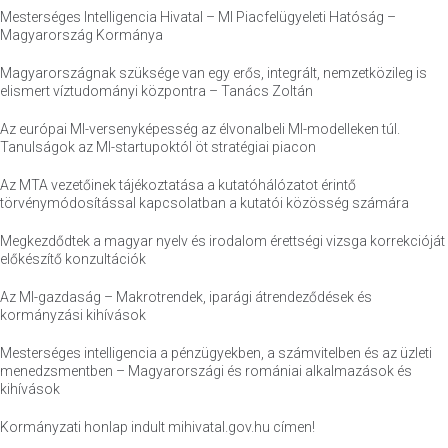
Mesterséges Intelligencia Hivatal – MI Piacfelügyeleti Hatóság –
Magyarország Kormánya
Magyarországnak szüksége van egy erős, integrált, nemzetközileg is
elismert víztudományi központra – Tanács Zoltán
Az európai MI-versenyképesség az élvonalbeli MI-modelleken túl.
Tanulságok az MI-startupoktól öt stratégiai piacon
Az MTA vezetőinek tájékoztatása a kutatóhálózatot érintő
törvénymódosítással kapcsolatban a kutatói közösség számára
Megkezdődtek a magyar nyelv és irodalom érettségi vizsga korrekcióját
előkészítő konzultációk
Az MI-gazdaság – Makrotrendek, iparági átrendeződések és
kormányzási kihívások
Mesterséges intelligencia a pénzügyekben, a számvitelben és az üzleti
menedzsmentben – Magyarországi és romániai alkalmazások és
kihívások
Kormányzati honlap indult mihivatal.gov.hu címen!