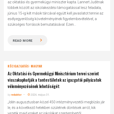
az oktatási és gyermekügyi miniszter kapta. Lannert Juditnak
többek között az iskolakezdési támogatással lesz feladata,
június 15-ig két másik tárcával együtt kell javaslatot tennie az
esélyegyenlőség követelményének figyelembevételével, a
szükséges források bemutatásával. Ezen...
READ MORE
KÖZIGAZGATÁS: MAGYAR
Az Oktatási és Gyermekügyi Minisztérium tervei szerint
visszakaphatják a tantestületek az igazgatói pályázatok
véleményezésének lehetőségét
by
redaktor
2026. május 31.
„Idén augusztusban közel 450 intézményvezetői megbízás jár
le, és a következő hetekben születnek döntések arról, kik
vezetik majd ezeket az iskolákat szeptembertől.