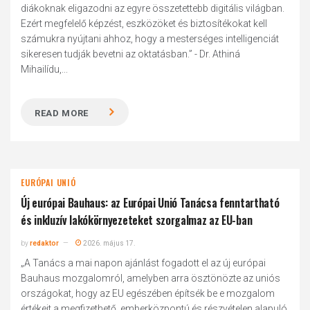
diákoknak eligazodni az egyre összetettebb digitális világban.
Ezért megfelelő képzést, eszközöket és biztosítékokat kell
számukra nyújtani ahhoz, hogy a mesterséges intelligenciát
sikeresen tudják bevetni az oktatásban.” - Dr. Athiná
Mihailídu,...
READ MORE
EURÓPAI UNIÓ
Új európai Bauhaus: az Európai Unió Tanácsa fenntartható
és inkluzív lakókörnyezeteket szorgalmaz az EU-ban
by
redaktor
2026. május 17.
„A Tanács a mai napon ajánlást fogadott el az új európai
Bauhaus mozgalomról, amelyben arra ösztönözte az uniós
országokat, hogy az EU egészében építsék be e mozgalom
értékeit a megfizethető, emberközpontú és részvételen alapuló