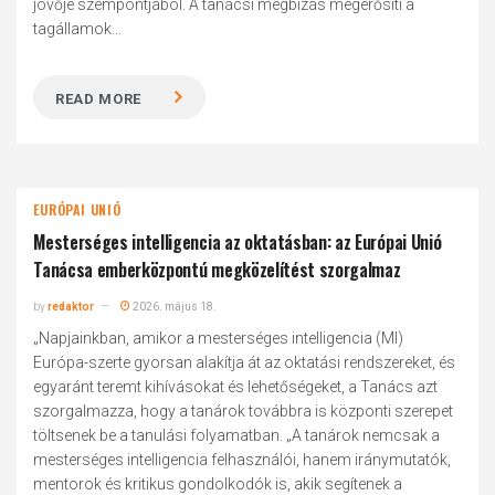
jövője szempontjából. A tanácsi megbízás megerősíti a
tagállamok...
READ MORE
EURÓPAI UNIÓ
Mesterséges intelligencia az oktatásban: az Európai Unió
Tanácsa emberközpontú megközelítést szorgalmaz
by
redaktor
2026. május 18.
„Napjainkban, amikor a mesterséges intelligencia (MI)
Európa-szerte gyorsan alakítja át az oktatási rendszereket, és
egyaránt teremt kihívásokat és lehetőségeket, a Tanács azt
szorgalmazza, hogy a tanárok továbbra is központi szerepet
töltsenek be a tanulási folyamatban. „A tanárok nemcsak a
mesterséges intelligencia felhasználói, hanem iránymutatók,
mentorok és kritikus gondolkodók is, akik segítenek a