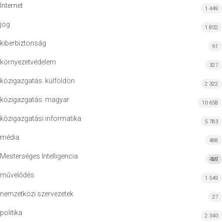
Internet
1 449
jog
1 802
kiberbiztonság
61
környezetvédelem
327
közigazgatás: külföldön
2 322
közigazgatás: magyar
10 658
közigazgatási informatika
5 783
média
488
Mesterséges Intelligencia
427
MI
művelődés
1 549
nemzetközi szervezetek
27
politika
2 340