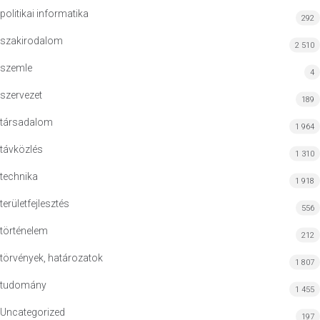
politikai informatika
292
szakirodalom
2 510
szemle
4
szervezet
189
társadalom
1 964
távközlés
1 310
technika
1 918
területfejlesztés
556
történelem
212
törvények, határozatok
1 807
tudomány
1 455
Uncategorized
197