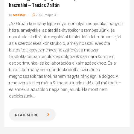
használni – Tanács Zoltán
by
redaktor
2026. május 31.
„Az Orbán-kormány lépten-nyomon olyan csapdákat hagyott
hátra, amelyekkel az átadás-átvételkor szembesülünk, és
napok alatt kell rájuk megoldást találni. Idén februárban lejárt
az a szerződéses konstrukció, amely hosszú évek óta
biztosított kedvezményes hozzáférést a magyar
felsőoktatásban tanulók és dolgozók számára korszerű
csoportmunka- és kollaborációs alkalmazásokhoz. És a
bukott kormány nem gondoskodott a szerződés
meghosszabbításáról, hanem hagyta ránk égni a dolgot. A
rendszer jelenleg már a 90 napos türelmi idő alatt működik –
és ennek is az utolsó napjaiban járunk. Ha most nem
cselekszünk...
READ MORE