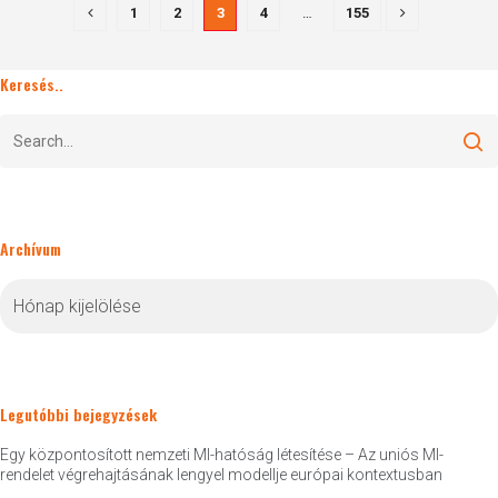
1
2
3
4
…
155
Keresés..
Archívum
Archívum
Legutóbbi bejegyzések
Egy központosított nemzeti MI-hatóság létesítése – Az uniós MI-
rendelet végrehajtásának lengyel modellje európai kontextusban