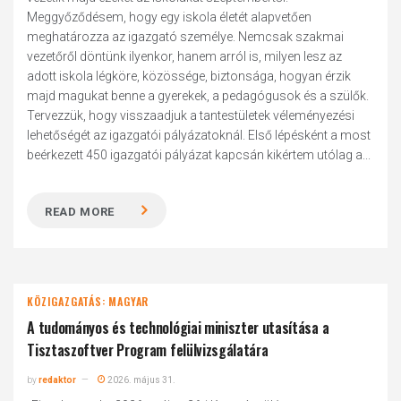
Meggyőződésem, hogy egy iskola életét alapvetően
meghatározza az igazgató személye. Nemcsak szakmai
vezetőről döntünk ilyenkor, hanem arról is, milyen lesz az
adott iskola légköre, közössége, biztonsága, hogyan érzik
majd magukat benne a gyerekek, a pedagógusok és a szülők.
Tervezzük, hogy visszaadjuk a tantestületek véleményezési
lehetőségét az igazgatói pályázatoknál. Első lépésként a most
beérkezett 450 igazgatói pályázat kapcsán kikértem utólag a...
READ MORE
KÖZIGAZGATÁS: MAGYAR
A tudományos és technológiai miniszter utasítása a
Tisztaszoftver Program felülvizsgálatára
by
redaktor
2026. május 31.