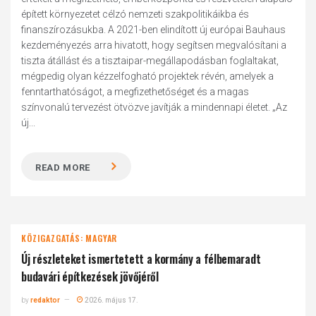
épített környezetet célzó nemzeti szakpolitikáikba és
finanszírozásukba. A 2021-ben elindított új európai Bauhaus
kezdeményezés arra hivatott, hogy segítsen megvalósítani a
tiszta átállást és a tisztaipar-megállapodásban foglaltakat,
mégpedig olyan kézzelfogható projektek révén, amelyek a
fenntarthatóságot, a megfizethetőséget és a magas
színvonalú tervezést ötvözve javítják a mindennapi életet. „Az
új...
READ MORE
KÖZIGAZGATÁS: MAGYAR
Új részleteket ismertetett a kormány a félbemaradt
budavári építkezések jövőjéről
by
redaktor
2026. május 17.