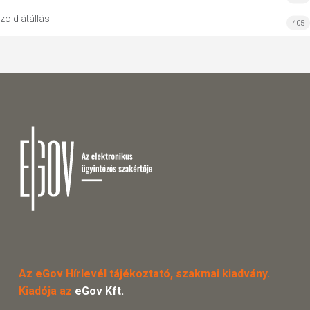
zöld átállás
405
Az eGov Hírlevél tájékoztató, szakmai kiadvány.
Kiadója az
eGov Kft.