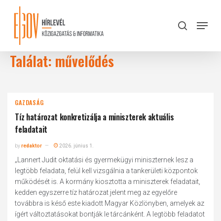
Skip
to
Menu
search
main
Close
content
Menu
Találat: művelődés
GAZDASÁG
Tíz határozat konkretizálja a miniszterek aktuális
feladatait
by
redaktor
2026. június 1.
„Lannert Judit oktatási és gyermekügyi miniszternek lesz a
legtöbb feladata, felül kell vizsgálnia a tankerületi központok
működését is. A kormány kiosztotta a miniszterek feladatait,
kedden egyszerre tíz határozat jelent meg az egyelőre
továbbra is késő este kiadott Magyar Közlönyben, amelyek az
ígért változtatásokat bontják le tárcánként. A legtöbb feladatot