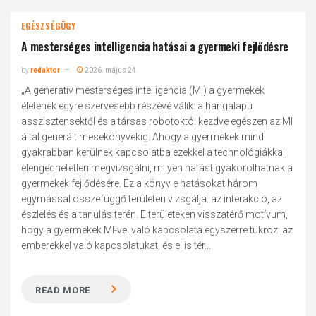
EGÉSZSÉGÜGY
A mesterséges intelligencia hatásai a gyermeki fejlődésre
by
redaktor
2026. május 24.
„A generatív mesterséges intelligencia (MI) a gyermekek
életének egyre szervesebb részévé válik: a hangalapú
asszisztensektől és a társas robotoktól kezdve egészen az MI
által generált mesekönyvekig. Ahogy a gyermekek mind
gyakrabban kerülnek kapcsolatba ezekkel a technológiákkal,
elengedhetetlen megvizsgálni, milyen hatást gyakorolhatnak a
gyermekek fejlődésére. Ez a könyv e hatásokat három
egymással összefüggő területen vizsgálja: az interakció, az
észlelés és a tanulás terén. E területeken visszatérő motívum,
hogy a gyermekek MI-vel való kapcsolata egyszerre tükrözi az
emberekkel való kapcsolatukat, és el is tér...
READ MORE