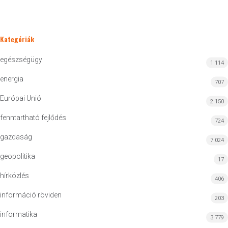
Kategóriák
egészségügy
1 114
energia
707
Európai Unió
2 150
fenntartható fejlődés
724
gazdaság
7 024
geopolitika
17
hírközlés
406
információ röviden
203
informatika
3 779