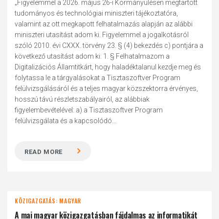
„Figyelemmel a 2026. május 26-i Kormányülésen megtartott
tudományos és technológiai miniszteri tájékoztatóra,
valamint az ott megkapott felhatalmazás alapján az alábbi
miniszteri utasítást adom ki. Figyelemmel a jogalkotásról
szóló 2010. évi CXXX. törvény 23. § (4) bekezdés c) pontjára a
következő utasítást adom ki: 1. § Felhatalmazom a
Digitalizációs Államtitkárt, hogy haladéktalanul kezdje meg és
folytassa le a tárgyalásokat a Tisztaszoftver Program
felülvizsgálásáról és a teljes magyar közszektorra érvényes,
hosszú távú részletszabályairól, az alábbiak
figyelembevételével: a) a Tisztaszoftver Program
felülvizsgálata és a kapcsolódó...
READ MORE
KÖZIGAZGATÁS: MAGYAR
A mai magyar közigazgatásban fájdalmas az informatikát