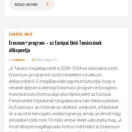
READ MORE
EURÓPAI UNIÓ
Erasmus+ program – az Európai Unió Tanácsának
álláspontja
by
redaktor
2026. május 17.
„A Tanács megállapodott a 2028–2034-es időszakra szóló
Erasmus+ programról szóló rendeletre vonatkozó
álláspontjáról. E megállapodás egyrészt biztosítja, hogy a
rendelet építsen a jelenlegi Erasmus+ program erősségeire,
másrészt kulcsfontosságú első lépést jelent az Európai
Parlamenttel folytatandó tárgyalásokra való felkészülésben.
Az Erasmus+ az Uniónak az oktatást, a képzést, a fiatalokat
és a sportot támogató vezérprogramja, amely az elmúlt négy
évtizedben több mint 16 millió ember életét változtatta meg. „A
most létrejött megállapodás fontos mérföldkő az Erasmus+