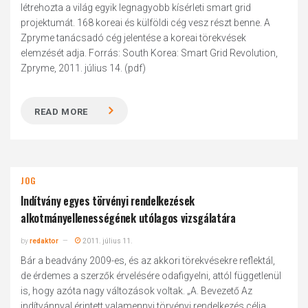
létrehozta a világ egyik legnagyobb kísérleti smart grid
projektumát. 168 koreai és külföldi cég vesz részt benne. A
Zpryme tanácsadó cég jelentése a koreai törekvések
elemzését adja. Forrás: South Korea: Smart Grid Revolution,
Zpryme, 2011. július 14. (pdf)
READ MORE
JOG
Indítvány egyes törvényi rendelkezések
alkotmányellenességének utólagos vizsgálatára
by
redaktor
2011. július 11.
Bár a beadvány 2009-es, és az akkori törekvésekre reflektál,
de érdemes a szerzők érvelésére odafigyelni, attól függetlenül
is, hogy azóta nagy változások voltak. „A. Bevezető Az
indítvánnyal érintett valamennyi törvényi rendelkezés célja,