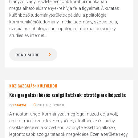
hiányzó, vagy részleteiben több korábbi munkában
megtalálható előzményekre hívja fel a figyelmet. A kutatás
különböző tudományterületek például a politológia,
kommunikációtudomány, médiatudomány, szociológia,
szociálpszichológia, antropológia, information society
studies és internet...
READ MORE
KÖZIGAZGATÁS: KÜLFÖLDÖN
Közigazgatási közös szolgáltatások: stratégiai elképzelés
by
redaktor
2011. augusztus 8.
A mostani angol kormányzat megfogalmazott célja volt,
amikor megkezdte tevékenységét, a költségvetési hiány
csökkentése és a közvetlenül az ügyfelekkel foglalkozó,
legfontosabb szolgáltatások megvédése. Ezen a területen egy