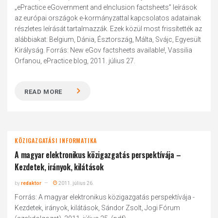
„ePractice eGovernment and eInclusion factsheets” leírások
az európai országok e-kormányzattal kapcsolatos adatainak
részletes leírását tartalmazzák. Ezek közül most frissítették az
alábbiakat: Belgium, Dánia, Észtország, Málta, Svájc, Egyesült
Királyság. Forrás: New eGov factsheets available!, Vassilia
Orfanou, ePractice blog, 2011. július 27.
READ MORE
KÖZIGAZGATÁSI INFORMATIKA
A magyar elektronikus közigazgatás perspektívája –
Kezdetek, irányok, kilátások
by
redaktor
2011. július 26.
Forrás: A magyar elektronikus közigazgatás perspektívája -
Kezdetek, irányok, kilátások, Sándor Zsolt, Jogi Fórum