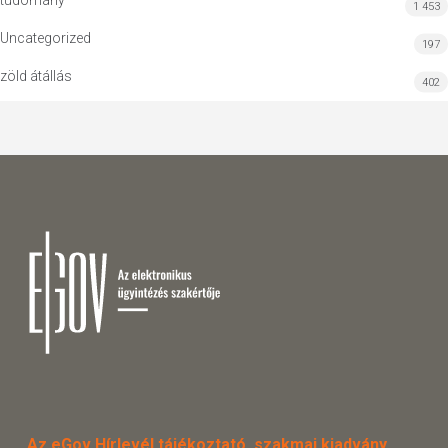
tudomány
1 453
Uncategorized
197
zöld átállás
402
Az eGov Hírlevél tájékoztató, szakmai kiadvány.