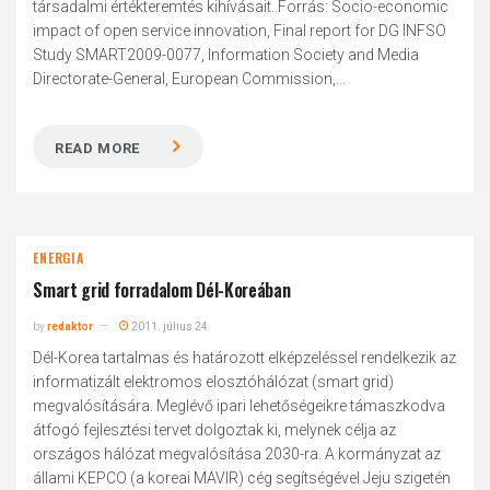
társadalmi értékteremtés kihívásait. Forrás: Socio-economic
impact of open service innovation, Final report for DG INFSO
Study SMART2009-0077, Information Society and Media
Directorate-General, European Commission,...
READ MORE
ENERGIA
Smart grid forradalom Dél-Koreában
by
redaktor
2011. július 24.
Dél-Korea tartalmas és határozott elképzeléssel rendelkezik az
informatizált elektromos elosztóhálózat (smart grid)
megvalósítására. Meglévő ipari lehetőségeikre támaszkodva
átfogó fejlesztési tervet dolgoztak ki, melynek célja az
országos hálózat megvalósítása 2030-ra. A kormányzat az
állami KEPCO (a koreai MAVIR) cég segítségével Jeju szigetén