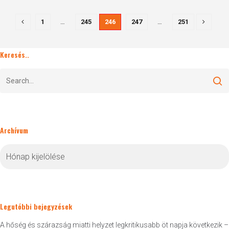
1
…
245
246
247
…
251
Keresés..
Archívum
Archívum
Legutóbbi bejegyzések
A hőség és szárazság miatti helyzet legkritikusabb öt napja következik –