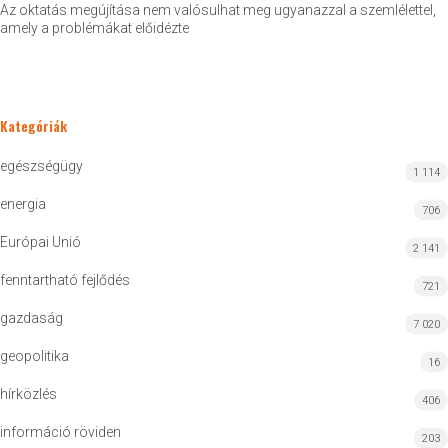
Az oktatás megújítása nem valósulhat meg ugyanazzal a szemlélettel,
amely a problémákat előidézte
Kategóriák
egészségügy
1 114
energia
706
Európai Unió
2 141
fenntartható fejlődés
721
gazdaság
7 020
geopolitika
16
hírközlés
406
információ röviden
203