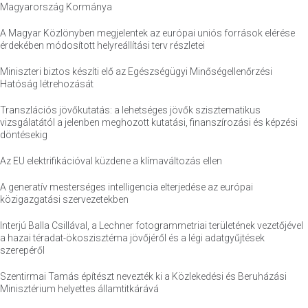
Magyarország Kormánya
A Magyar Közlönyben megjelentek az európai uniós források elérése
érdekében módosított helyreállítási terv részletei
Miniszteri biztos készíti elő az Egészségügyi Minőségellenőrzési
Hatóság létrehozását
Transzlációs jövőkutatás: a lehetséges jövők szisztematikus
vizsgálatától a jelenben meghozott kutatási, finanszírozási és képzési
döntésekig
Az EU elektrifikációval küzdene a klímaváltozás ellen
A generatív mesterséges intelligencia elterjedése az európai
közigazgatási szervezetekben
Interjú Balla Csillával, a Lechner fotogrammetriai területének vezetőjével
a hazai téradat-ökoszisztéma jövőjéről és a légi adatgyűjtések
szerepéről
Szentirmai Tamás építészt nevezték ki a Közlekedési és Beruházási
Minisztérium helyettes államtitkárává