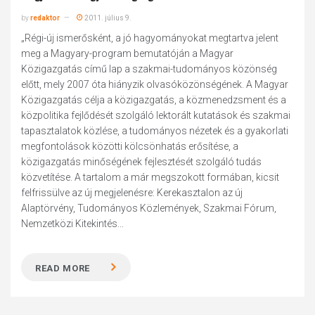
by
redaktor
2011. július 9.
„Régi-új ismerősként, a jó hagyományokat megtartva jelent
meg a Magyary-program bemutatóján a Magyar
Közigazgatás című lap a szakmai-tudományos közönség
előtt, mely 2007 óta hiányzik olvasóközönségének. A Magyar
Közigazgatás célja a közigazgatás, a közmenedzsment és a
közpolitika fejlődését szolgáló lektorált kutatások és szakmai
tapasztalatok közlése, a tudományos nézetek és a gyakorlati
megfontolások közötti kölcsönhatás erősítése, a
közigazgatás minőségének fejlesztését szolgáló tudás
közvetítése. A tartalom a már megszokott formában, kicsit
felfrissülve az új megjelenésre: Kerekasztalon az új
Alaptörvény, Tudományos Közlemények, Szakmai Fórum,
Nemzetközi Kitekintés...
READ MORE