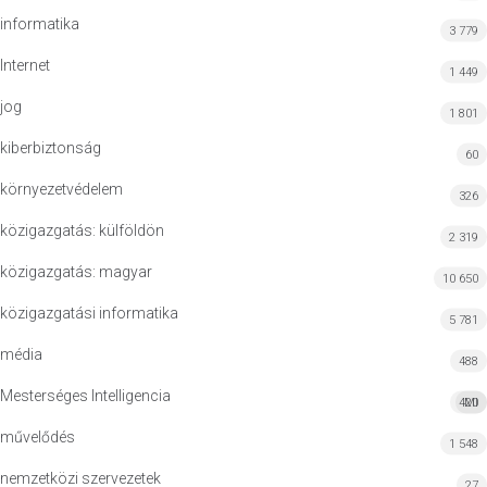
informatika
3 779
Internet
1 449
jog
1 801
kiberbiztonság
60
környezetvédelem
326
közigazgatás: külföldön
2 319
közigazgatás: magyar
10 650
közigazgatási informatika
5 781
média
488
Mesterséges Intelligencia
420
MI
művelődés
1 548
nemzetközi szervezetek
27