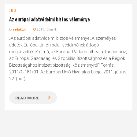
JOG
Az európai adatvédelmi biztos véleménye
by
redaktor
2011. július 4.
„Az európai adatvédelmi biztos véleménye „A személyes
adatok Európai Unión belüli védelmének átfogó
megközelítése” című, az Európai Parlamenthez, a Tanácshoz,
az Európai Gazdasági és Szociális Bizottsághoz és a Régiók
Bizottságához intézett bizottsági közleményről” Forrás:
2011/C 181/01, Az Európai Unió Hivatalos Lapja, 2011. június
22. (pdf)
READ MORE