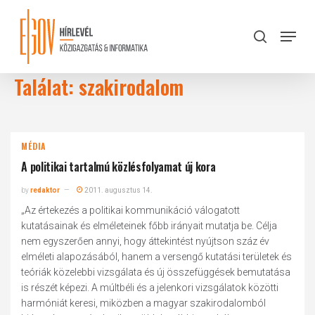
Skip
to
Menu
search
main
Close
content
Menu
Találat: szakirodalom
MÉDIA
A politikai tartalmú közlésfolyamat új kora
by
redaktor
2011. augusztus 14.
„Az értekezés a politikai kommunikáció válogatott
kutatásainak és elméleteinek főbb irányait mutatja be. Célja
nem egyszerően annyi, hogy áttekintést nyújtson száz év
elméleti alapozásából, hanem a versengő kutatási területek és
teóriák közelebbi vizsgálata és új összefüggések bemutatása
is részét képezi. A múltbéli és a jelenkori vizsgálatok közötti
harmóniát keresi, miközben a magyar szakirodalomból