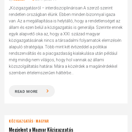
„Közigazgatásról – interdiszciplinárisan A szerző szerint
rendetlen országban élünk. Ebben minden bizonnyal igaza
van. Az a megállapítása is helytálló, hogy a rendetlenséget az
állam és ezen belül a közigazgatás is generálja. Szerinte ennek
egyik alapvető oka az, hogy a XXI. század magyar
közigazgatásának nincs a társadalmi folyamatok elemzésén
alapuló stratégiája. Több mint két évtizeddel a politikai
rendszerváltás és a piacgazdaság kialakulása után például
még mindig nem világos, hogy hol vannak az állami
közszolgáltatás határai. Mára a közérdek a magánérdekkel
szemben értelemszerűen háttérbe...
READ MORE
KÖZIGAZGATÁS: MAGYAR
Megjelent a Magyar Közigazgatás