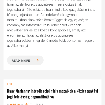
hogy az elektronikus ügyintézés megvalósításának
jogszabályi hátterét biztosítsa, mind a közigazgatási, mind a
bírósági eljárásokban. A rendelkezések egymással
tartalmukban alapvetően összefüggenek, egy egységes
kormányzati infrastrukturális koncepciót kívánnak
megvalósítani, és ez a közös koncepció az, amely azt
eredményezi, hogy az elektronikus ügyintézés
jogszabályokban megjelenő módja több ponton is megsérti
az Alkotmányt....
READ MORE
JOG
Nagy Marianna: Interdiszciplináris mozaikok a közigazgatási
jogi felelősség dogmatikájához
by
redaktor
2011. július 11.