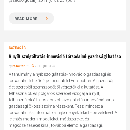
(szakdolgozat), 2011. július 25. (pdf)
READ MORE
GAZDASÁG
A nyílt szolgáltatás-innováció társadalmi-gazdasági hatása
by
redaktor
2011. július 25.
A tanulmány a nyílt szolgáltatás-innováció gazdasági és
társadalmi lehetőségeit becsüli fel Európában. A gazdasági
élet szereplői szemszögéből végezték el a kutatást. A
felhasználók és polgárok szerepét vizsgálja a nyílt,
felhasználók által ösztönzött szolgáltatás-innovációban, a
gazdasági ökoszisztéma részeként. Teszi mindezt a
társadalmi és informatikai fejlemények tekintetbe vételével. A
jelentés modern modelleket, módszereket és
megközelítéseket kínál, továbbá elemzi a gazdasági,