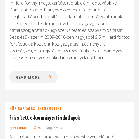
milliárd fontnyi megtakarítást tudtak elérni, de tovább kell
lépniük. A további hiánycsökkentés, a fenntartható
megtakarítások biztosítása, valamint a kormányzati munka
hatékonyabbá tétele megköveteli a közigazgatási
háttérszolgáltatások egyszerűsítését és szabványosítását.
Becslésük szerint 2009-2010-ben nagyjából 2,5 milliárd fontot
fordítottak a központi közigazgatás intézményei a
személyzeti, pénzügyi és beszerzési funkciókra, tekintélyes
eltéréssel az egyes konkrét intézmények esetében -...
READ MORE
KÖZIGAZGATÁSI INFORMATIKA
Frissített e-kormányzati adatlapok
by
redaktor
2011. augusztus 1.
Az Európai Unió epractice.eu nevű webhelyén található