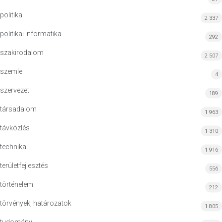
politika
2 337
politikai informatika
292
szakirodalom
2 507
szemle
4
szervezet
189
társadalom
1 963
távközlés
1 310
technika
1 916
területfejlesztés
556
történelem
212
törvények, határozatok
1 805