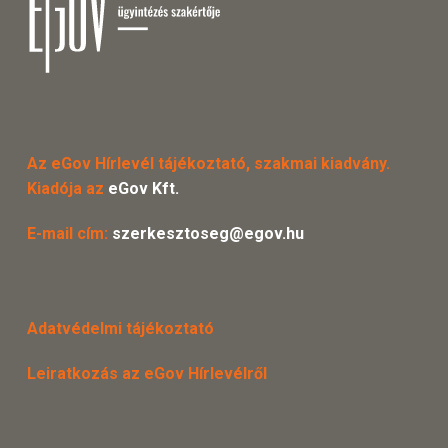
Az eGov Hírlevél tájékoztató, szakmai kiadvány.
Kiadója az
eGov Kft.
E-mail cím:
szerkesztoseg@egov.hu
Adatvédelmi tájékoztató
Leiratkozás az eGov Hírlevélről