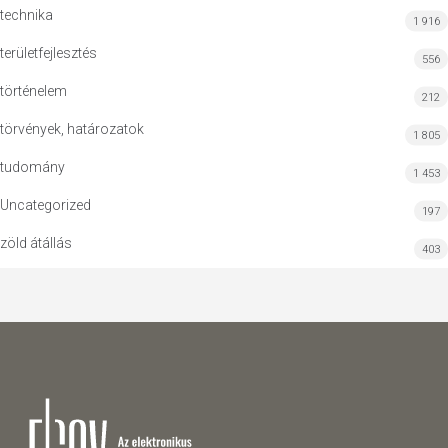
technika
1 916
területfejlesztés
556
történelem
212
törvények, határozatok
1 805
tudomány
1 453
Uncategorized
197
zöld átállás
403