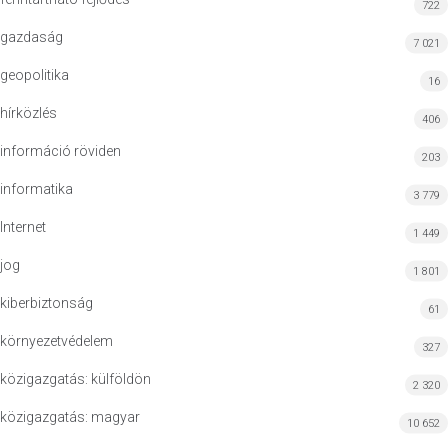
722
gazdaság
7 021
geopolitika
16
hírközlés
406
információ röviden
203
informatika
3 779
Internet
1 449
jog
1 801
kiberbiztonság
61
környezetvédelem
327
közigazgatás: külföldön
2 320
közigazgatás: magyar
10 652