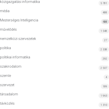
közigazgatási informatika
5 781
média
488
Mesterséges Intelligencia
422
MI
művelődés
1 548
nemzetközi szervezetek
27
politika
2 338
politikai informatika
292
szakirodalom
2 507
szemle
4
szervezet
189
társadalom
1 963
távközlés
1 310