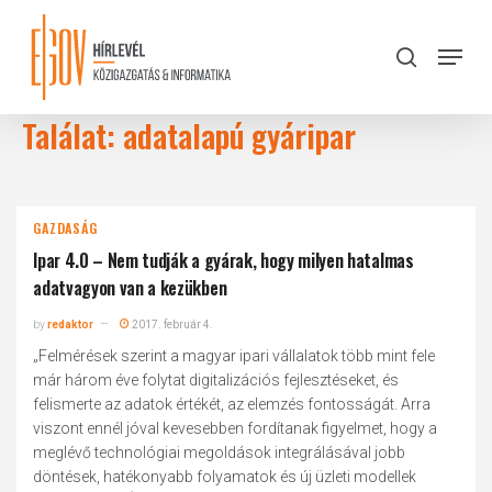
Skip
to
Menu
search
main
Close
content
Menu
Találat: adatalapú gyáripar
GAZDASÁG
Ipar 4.0 – Nem tudják a gyárak, hogy milyen hatalmas
adatvagyon van a kezükben
by
redaktor
2017. február 4.
„Felmérések szerint a magyar ipari vállalatok több mint fele
már három éve folytat digitalizációs fejlesztéseket, és
felismerte az adatok értékét, az elemzés fontosságát. Arra
viszont ennél jóval kevesebben fordítanak figyelmet, hogy a
meglévő technológiai megoldások integrálásával jobb
döntések, hatékonyabb folyamatok és új üzleti modellek