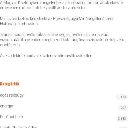
A Magyar Közlönyben megjelentek az európai uniós források elérése
érdekében módosított helyreállítási terv részletei
Miniszteri biztos készíti elő az Egészségügyi Minőségellenőrzési
Hatóság létrehozását
Transzlációs jövőkutatás: a lehetséges jövők szisztematikus
vizsgálatától a jelenben meghozott kutatási, finanszírozási és képzési
döntésekig
Az EU elektrifikációval küzdene a klímaváltozás ellen
Kategóriák
egészségügy
1 114
energia
707
Európai Unió
2 143
fenntartható fejlődés