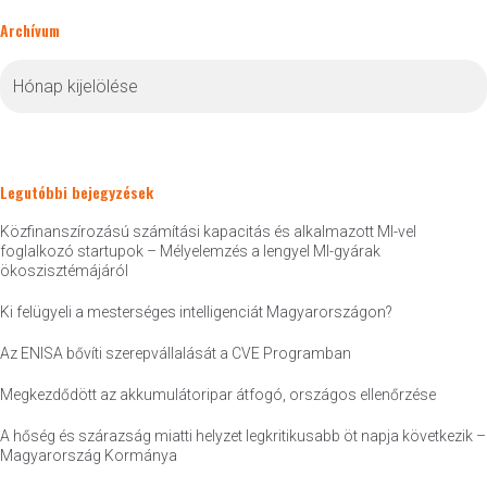
Archívum
Archívum
Legutóbbi bejegyzések
Közfinanszírozású számítási kapacitás és alkalmazott MI-vel
foglalkozó startupok – Mélyelemzés a lengyel MI-gyárak
ökoszisztémájáról
Ki felügyeli a mesterséges intelligenciát Magyarországon?
Az ENISA bővíti szerepvállalását a CVE Programban
Megkezdődött az akkumulátoripar átfogó, országos ellenőrzése
A hőség és szárazság miatti helyzet legkritikusabb öt napja következik –
Magyarország Kormánya