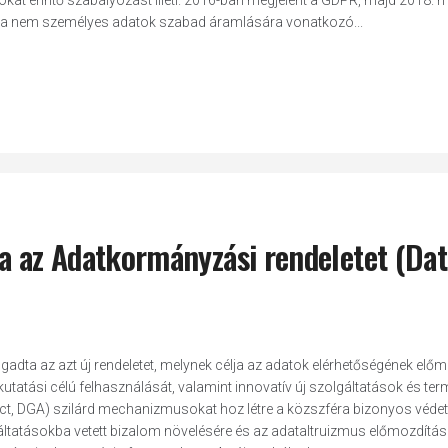
at érintő szabályozást illeti. 2016-ban megjelent a GDPR, majd 2018. 
an a nem személyes adatok szabad áramlására vonatkozó...
ta az Adatkormányzási rendeletet (Dat
adta az azt új rendeletet, melynek célja az adatok elérhetőségének elő
tatási célú felhasználását, valamint innovatív új szolgáltatások és te
t, DGA) szilárd mechanizmusokat hoz létre a közszféra bizonyos védet
ltatásokba vetett bizalom növelésére és az adataltruizmus előmozdítás