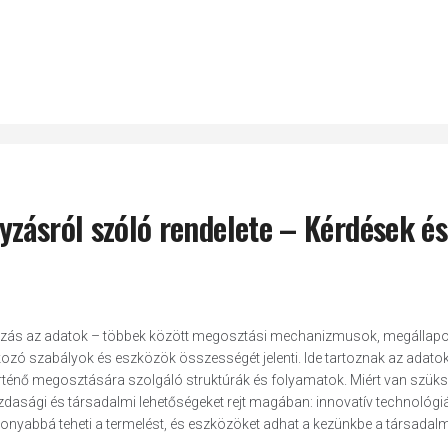
zásról szóló rendelete – Kérdések és
yzás az adatok – többek között megosztási mechanizmusok, megállap
kozó szabályok és eszközök összességét jelenti. Ide tartoznak az adato
rténő megosztására szolgáló struktúrák és folyamatok. Miért van szük
dasági és társadalmi lehetőségeket rejt magában: innovatív technológ
onyabbá teheti a termelést, és eszközöket adhat a kezünkbe a társadalm