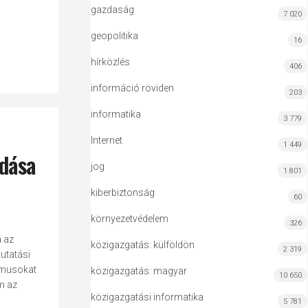
gazdaság
7 020
geopolitika
16
hírközlés
406
információ röviden
203
informatika
3 779
Internet
1 449
odása
jog
1 801
kiberbiztonság
60
környezetvédelem
326
a az
közigazgatás: külföldön
2 319
utatási
izmusokat
közigazgatás: magyar
10 650
m az
közigazgatási informatika
5 781