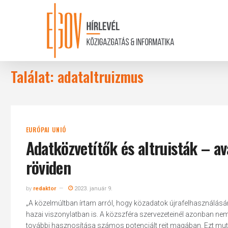
Skip
to
main
content
Találat: adataltruizmus
EURÓPAI UNIÓ
Adatközvetítők és altruisták – a
röviden
by
redaktor
2023. január 9.
„A közelmúltban írtam arról, hogy közadatok újrafelhasználásá
hazai viszonylatban is. A közszféra szervezeteinél azonban 
további hasznosítása számos potenciált rejt magában. Ezt mut