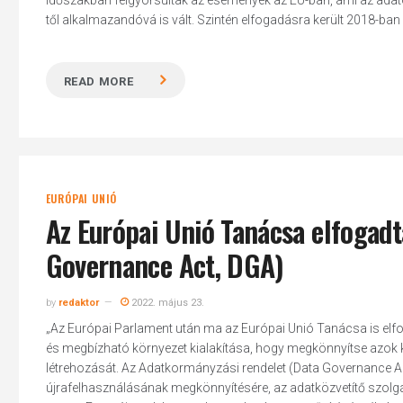
időszakban felgyorsultak az események az EU-ban, ami az adatok
től alkalmazandóvá is vált. Szintén elfogadásra került 2018-b
READ MORE
EURÓPAI UNIÓ
Az Európai Unió Tanácsa elfogad
Governance Act, DGA)
by
redaktor
2022. május 23.
„Az Európai Parlament után ma az Európai Unió Tanácsa is elfog
és megbízható környezet kialakítása, hogy megkönnyítse azok ku
létrehozását. Az Adatkormányzási rendelet (Data Governance Ac
újrafelhasználásának megkönnyítésére, az adatközvetítő szolgá