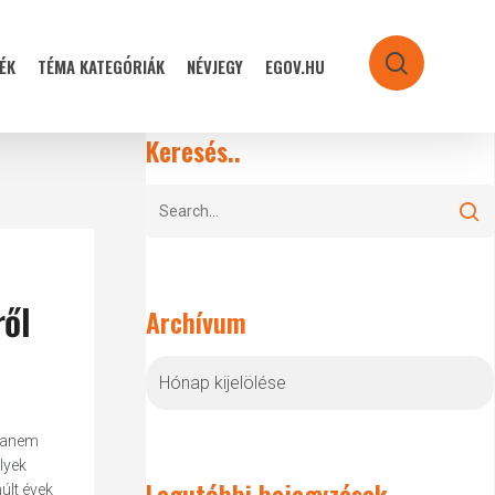
ÉK
TÉMA KATEGÓRIÁK
NÉVJEGY
EGOV.HU
search
Keresés..
ről
Archívum
Archívum
 hanem
lyek
Legutóbbi bejegyzések
últ évek