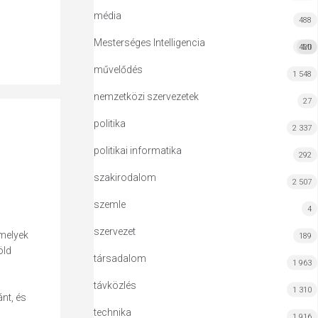
média
488
Mesterséges Intelligencia
420
MI
művelődés
1 548
nemzetközi szervezetek
27
politika
2 337
politikai informatika
292
szakirodalom
2 507
szemle
4
szervezet
melyek
189
öld
társadalom
1 963
távközlés
1 310
nt, és
technika
1 916