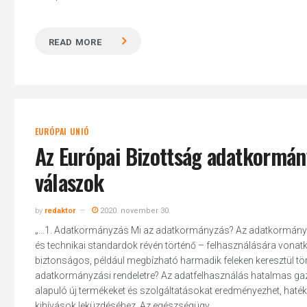
READ MORE
EURÓPAI UNIÓ
Az Európai Bizottság adatkormány
válaszok
by
redaktor
2020. november 30.
„...1. Adatkormányzás Mi az adatkormányzás? Az adatkormán
és technikai standardok révén történő – felhasználására vonat
biztonságos, például megbízható harmadik feleken keresztül tö
adatkormányzási rendeletre? Az adatfelhasználás hatalmas gaz
alapuló új termékeket és szolgáltatásokat eredményezhet, haték
kihívások leküzdéséhez. Az egészségügy...