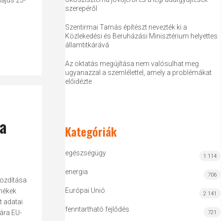
május 25-
szerepéről
Szentirmai Tamás építészt nevezték ki a
Közlekedési és Beruházási Minisztérium helyettes
államtitkárává
Az oktatás megújítása nem valósulhat meg
ugyanazzal a szemlélettel, amely a problémákat
előidézte
a
Kategóriák
egészségügy
1 114
energia
706
mozdítása
Európai Unió
rmékek
2 141
t adatai
fenntartható fejlődés
ára EU-
721