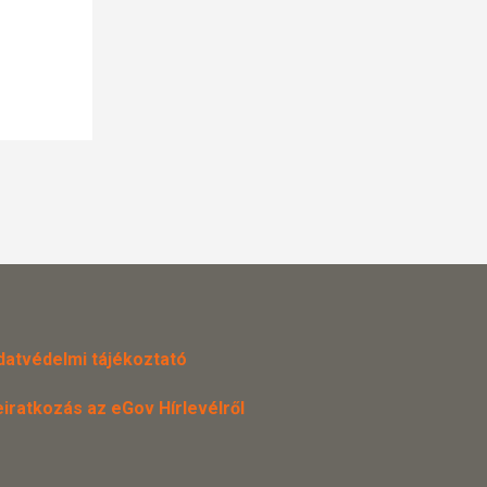
datvédelmi tájékoztató
eiratkozás az eGov Hírlevélről