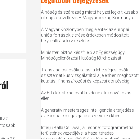
A hőség és szárazság miatti helyzet legkritikusabb
öt napja következik – Magyarország Kormánya
A Magyar Közlönyben megjelentek az európai
uniós források elérése érdekében módosított
helyreállítási terv részletei
Miniszteri biztos készíti elő az Egészségügyi
Minőségellenőrzési Hatóság létrehozását
Transzlációs jövőkutatás: a lehetséges jövők
szisztematikus vizsgálatától a jelenben meghozott
ról
kutatási, finanszírozási és képzési döntésekig
Az EU elektrifikációval küzdene a klímaváltozás
ellen
A generatív mesterséges intelligencia elterjedése
az európai közigazgatási szervezetekben
t az
ontosabb
Interjú Balla Csillával, a Lechner fotogrammetriai
területének vezetőjével a hazai téradat-
ökoszisztéma jövőjéről és a légi adatgyűjtések