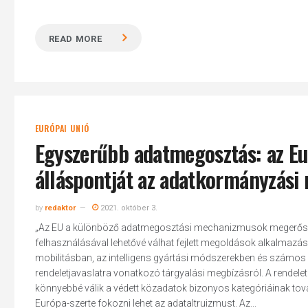
READ MORE
EURÓPAI UNIÓ
Egyszerűbb adatmegosztás: az Eu
álláspontját az adatkormányzási 
by
redaktor
2021. október 3.
„Az EU a különböző adatmegosztási mechanizmusok megerősítés
felhasználásával lehetővé válhat fejlett megoldások alkalmazás
mobilitásban, az intelligens gyártási módszerekben és számo
rendeletjavaslatra vonatkozó tárgyalási megbízásról. A rendele
könnyebbé válik a védett közadatok bizonyos kategóriáinak tová
Európa-szerte fokozni lehet az adataltruizmust. Az...