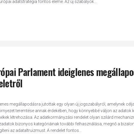
rópai adatstratégia fontos eleme. Az új szabályok...
urópai Parlament ideiglenes megállap
eletről
enes megállapodásra jutottak egy olyan új jogszabályról, amelynek célj
rnyezet teremtése annak érdekében, hogy könnyebbé váljon az adatok k
 termékek létrehozása. Az adatkormányzási rendelet olyan szilárd mechan
közadatok bizonyos kategóriáinak további felhasználása, megnő a bizalo
íteni az adataltruizmust. A rendelet fontos...