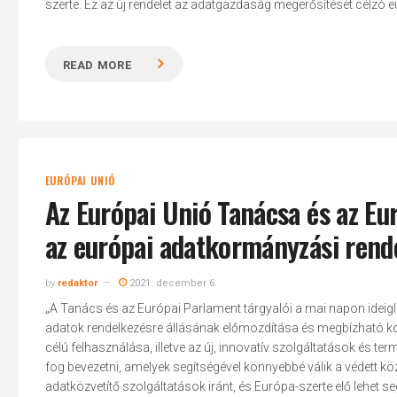
szerte. Ez az új rendelet az adatgazdaság megerősítését célzó eu
READ MORE
EURÓPAI UNIÓ
Az Európai Unió Tanácsa és az E
az európai adatkormányzási rend
by
redaktor
2021. december 6.
„A Tanács és az Európai Parlament tárgyalói a mai napon ideigl
adatok rendelkezésre állásának előmozdítása és megbízható kö
célú felhasználása, illetve az új, innovatív szolgáltatások és
fog bevezetni, amelyek segítségével könnyebbé válik a védett 
adatközvetítő szolgáltatások iránt, és Európa-szerte elő lehet seg