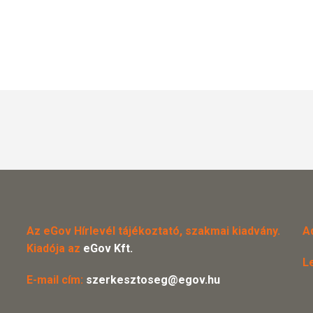
Az eGov Hírlevél tájékoztató, szakmai kiadvány.
A
Kiadója az
eGov Kft.
L
E-mail cím:
szerkesztoseg@egov.hu