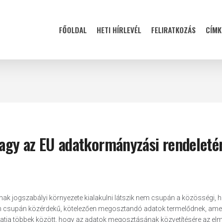
FŐOLDAL
HETI HÍRLEVÉL
FELIRATKOZÁS
CÍMK
vagy az EU adatkormányzási rendeleté
nak jogszabályi környezete kialakulni látszik nem csupán a közösségi,
nem csupán közérdekű, kötelezően megosztandó adatok termelődnek, ame
atja többek között, hogy az adatok megosztásának közvetítésére az elm