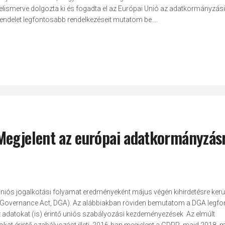
t felismerve dolgozta ki és fogadta el az Európai Unió az adatkormányzási
rendelet legfontosabb rendelkezéseit mutatom be....
Megjelent az európai adatkormányzás
uniós jogalkotási folyamat eredményeként május végén kihirdetésre kerül
a Governance Act, DGA). Az alábbiakban röviden bemutatom a DGA legf
Az adatokat (is) érintő uniós szabályozási kezdeményezések Az elmúlt