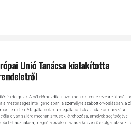
rópai Unió Tanácsa kialakította
rendeletről
én dolgozik. A cél előmozdítani azon adatok rendelkezésre állását, a
a a mesterséges intelligenciában, a személyre szabott orvoslásban, a z
s más területen. A tagállamok ma megállapodtak az adatkormányzási
t célja olyan szilárd mechanizmusok létrehozása, amelyek segítségével
bbi felhasználása, megnő a bizalom az adatközvetítő szolgáltatások irá