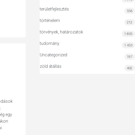
területfejlesztés
556
történelem
212
törvények, határozatok
1 805
tudomány
1 453
Uncategorized
197
zöld átállás
402
odások
k
ség egy
iákon
i