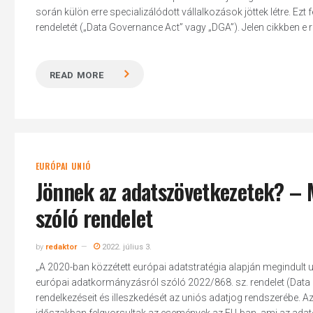
során külön erre specializálódott vállalkozások jöttek létre. Ez
rendeletét („Data Governance Act” vagy „DGA”). Jelen cikkben e 
READ MORE
Hit enter to search or ESC to close
EURÓPAI UNIÓ
Jönnek az adatszövetkezetek? – 
szóló rendelet
by
redaktor
2022. július 3.
„A 2020-ban közzétett európai adatstratégia alapján megindult 
európai adatkormányzásról szóló 2022/868. sz. rendelet (Dat
rendelkezéseit és illeszkedését az uniós adatjog rendszerébe. 