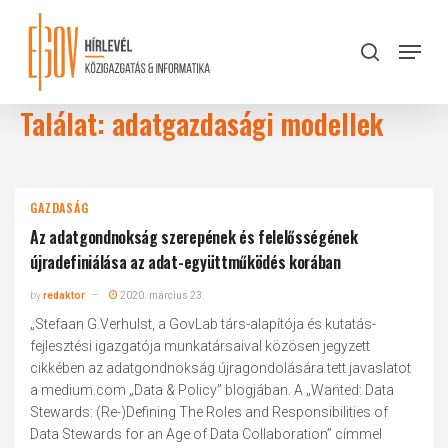
Skip
to
Menu
search
main
Close
content
Menu
Találat: adatgazdasági modellek
GAZDASÁG
Az adatgondnokság szerepének és felelősségének
újradefiniálása az adat-együttműködés korában
by
redaktor
2020. március 23.
„Stefaan G.Verhulst, a GovLab társ-alapítója és kutatás-
fejlesztési igazgatója munkatársaival közösen jegyzett
cikkében az adatgondnokság újragondolására tett javaslatot
a medium.com „Data & Policy” blogjában. A „Wanted: Data
Stewards: (Re-)Defining The Roles and Responsibilities of
Data Stewards for an Age of Data Collaboration” címmel