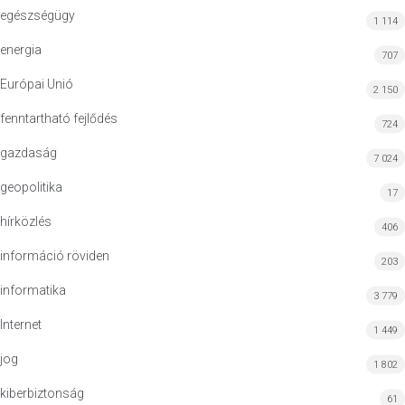
egészségügy
1 114
energia
707
Európai Unió
2 150
fenntartható fejlődés
724
gazdaság
7 024
geopolitika
17
hírközlés
406
információ röviden
203
informatika
3 779
Internet
1 449
jog
1 802
kiberbiztonság
61