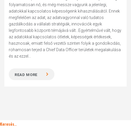
folyamatosan nő, és még messze vagyunk a jelenlegi,
adatokkal kapcsolatos képességeink kihasználásától. Ennek
megfelelően az adat, az adatvagyonnal való tudatos
gazdálkodás a vállalati stratégiák, innovációk egyik
legfontosabb központi témájává vált...Egyértelművé vált, hogy
az adatokkal kapcsolatos ötletek, képességek értékesek,
hasznosak, emiatt felső vezetői szinten folyik a gondolkodás,
rohamosan terjed a Chief Data Officer területek megalakulása
és az ezzel...
READ MORE
Keresés..