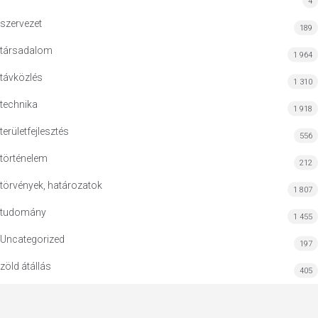
4
szervezet
189
társadalom
1 964
távközlés
1 310
technika
1 918
területfejlesztés
556
történelem
212
törvények, határozatok
1 807
tudomány
1 455
Uncategorized
197
zöld átállás
405