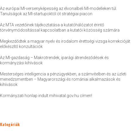
Az európai MI-versenyképesség az élvonalbeli MI-modelleken túl.
Tanulságok az MI-startupoktól öt stratégiai piacon
Az MTA vezetőinek tájékoztatása a kutatóhálózatot érintő
törvénymódosítással kapcsolatban a kutatói közösség számára
Megkezdődtek a magyar nyelv és irodalom érettségi vizsga korrekcióját
előkészítő konzultációk
Az MI-gazdaság – Makrotrendek, iparági átrendeződések és
kormányzási kihívások
Mesterséges intelligencia a pénzügyekben, a számvitelben és az üzleti
menedzsmentben – Magyarországi és romániai alkalmazások és
kihívások
Kormányzati honlap indult mihivatal.gov.hu címen!
Kategóriák