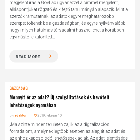
megjelent írás a GovLab ugyanezzel a címmel megjelent,
álláspontjukat rögzítő és kifejtő tanulmányán alapszik. Mint a
szerzők rámutatnak: az adatok egyre meghatározóbb
szerepet töltenek be a gazdaságban, és egyre nyilvánvalóbb,
hogy milyen hatalmas társadalmi haszna lehet a korábban
egymástól elkülönített...
READ MORE
GAZDASÁG
Mennyit ér az adat? Új szolgáltatások és bevételi
lehetőségek nyomában
by
redaktor
2019. február 10.
„Ma szinte minden területen zajlik az a digitalizációs
forradalom, amelynek legtöbb esetben az alapját az adat és
az ahhoz kapcsolódó lehetőségek adják. Az adat jelentősége