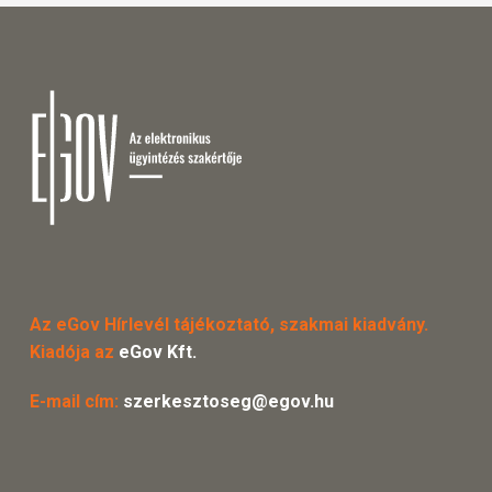
Az eGov Hírlevél tájékoztató, szakmai kiadvány.
Kiadója az
eGov Kft.
E-mail cím:
szerkesztoseg@egov.hu