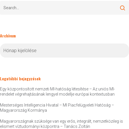
Archívum
Archívum
Legutóbbi bejegyzések
Egy központosított nemzeti MI-hatóság létesítése – Az uniós MI-
rendelet végrehajtásának lengyel modellje európai kontextusban
Mesterséges Intelligencia Hivatal – MI Piacfelügyeleti Hatóság –
Magyarország Kormánya
Magyarországnak szüksége van egy erős, integrált, nemzetközileg is
elismert víztudományi központra – Tanács Zoltán