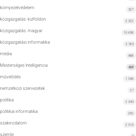
környezetvédelem
327
közigazgatás: külföldön
2 322
közigazgatás: magyar
10 658
közigazgatási informatika
5 783
média
488
Mesterséges Intelligencia
427
MI
művelődés
1 549
nemzetközi szervezetek
27
politika
2 340
politikai informatika
292
szakirodalom
2 510
szemle