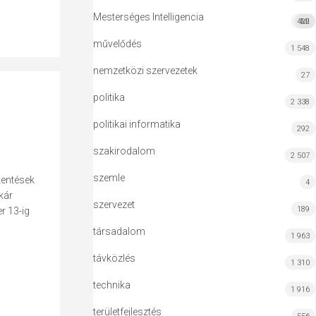
Mesterséges Intelligencia
422
MI
művelődés
1 548
nemzetközi szervezetek
27
politika
2 338
politikai informatika
292
szakirodalom
2 507
szemle
kentések
4
kár
szervezet
189
r 13-ig
társadalom
1 963
távközlés
1 310
technika
1 916
területfejlesztés