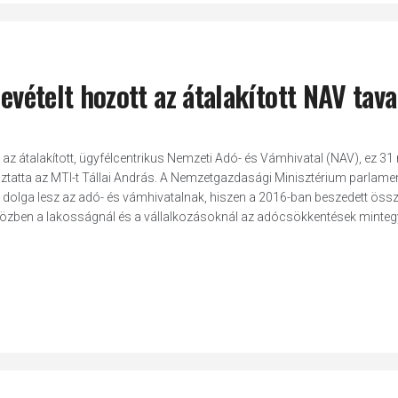
bevételt hozott az átalakított NAV tava
 az átalakított, ügyfélcentrikus Nemzeti Adó- és Vámhivatal (NAV), ez 31 
ékoztatta az MTI-t Tállai András. A Nemzetgazdasági Minisztérium parlamen
b dolga lesz az adó- és vámhivatalnak, hiszen a 2016-ban beszedett öss
deközben a lakosságnál és a vállalkozásoknál az adócsökkentések minte