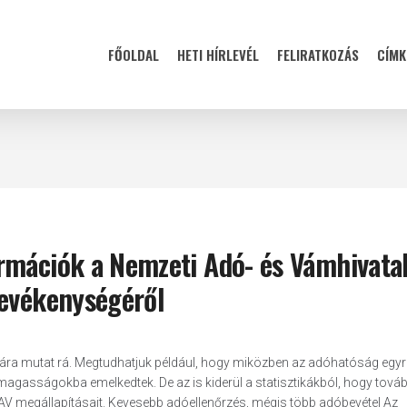
FŐOLDAL
HETI HÍRLEVÉL
FELIRATKOZÁS
CÍMK
rmációk a Nemzeti Adó- és Vámhivata
tevékenységéről
iára mutat rá. Megtudhatjuk például, hogy miközben az adóhatóság egyr
magasságokba emelkedtek. De az is kiderül a statisztikákból, hogy továb
V megállapításait. Kevesebb adóellenőrzés, mégis több adóbevétel Az