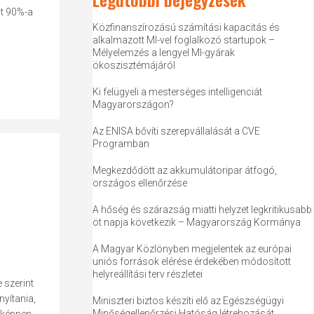
nt 90%-a
Közfinanszírozású számítási kapacitás és
alkalmazott MI-vel foglalkozó startupok –
Mélyelemzés a lengyel MI-gyárak
ökoszisztémájáról
Ki felügyeli a mesterséges intelligenciát
Magyarországon?
Az ENISA bővíti szerepvállalását a CVE
Programban
Megkezdődött az akkumulátoripar átfogó,
országos ellenőrzése
A hőség és szárazság miatti helyzet legkritikusabb
öt napja következik – Magyarország Kormánya
A Magyar Közlönyben megjelentek az európai
uniós források elérése érdekében módosított
helyreállítási terv részletei
 szerint
yítania,
Miniszteri biztos készíti elő az Egészségügyi
Minőségellenőrzési Hatóság létrehozását