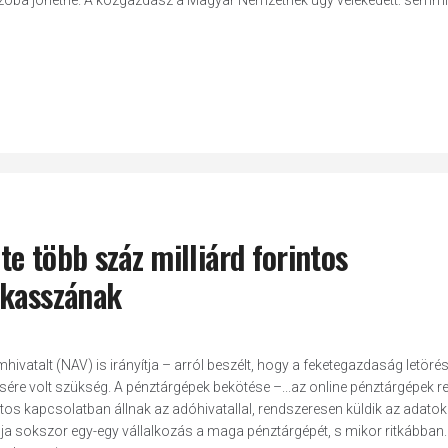
s szóba jöhetne. A közgazdász a Magyar Nemzetnek úgy vélekedett: semm
e több száz milliárd forintos
mkasszának
hivatalt (NAV) is irányítja – arról beszélt, hogy a feketegazdaság letörés
re volt szükség. A pénztárgépek bekötése –...az online pénztárgépek r
s kapcsolatban állnak az adóhivatallal, rendszeresen küldik az adatok
ja sokszor egy-egy vállalkozás a maga pénztárgépét, s mikor ritkábban.