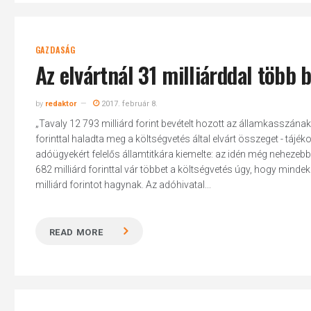
GAZDASÁG
Az elvártnál 31 milliárddal több 
by
redaktor
2017. február 8.
„Tavaly 12 793 milliárd forint bevételt hozott az államkasszának
forinttal haladta meg a költségvetés által elvárt összeget - táj
adóügyekért felelős államtitkára kiemelte: az idén még nehezeb
682 milliárd forinttal vár többet a költségvetés úgy, hogy min
milliárd forintot hagynak. Az adóhivatal...
READ MORE