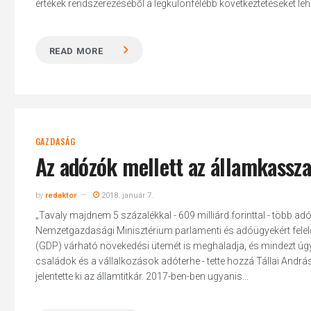
értékek rendszerezéséből a legkülönfélébb következtetéseket lehet
READ MORE
GAZDASÁG
Az adózók mellett az államkassza 
by
redaktor
2018. január 7.
„Tavaly majdnem 5 százalékkal - 609 milliárd forinttal - több ad
Nemzetgazdasági Minisztérium parlamenti és adóügyekért felelős
(GDP) várható növekedési ütemét is meghaladja, és mindezt úgy
családok és a vállalkozások adóterhe - tette hozzá Tállai András
jelentette ki az államtitkár. 2017-ben-ben ugyanis...