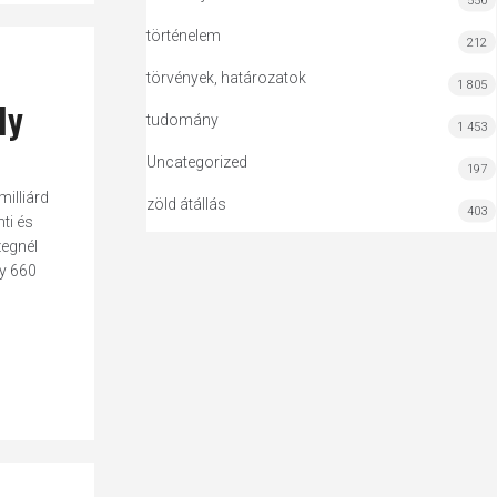
556
történelem
212
törvények, határozatok
1 805
ly
tudomány
1 453
Uncategorized
197
milliárd
zöld átállás
403
ti és
zegnél
gy 660