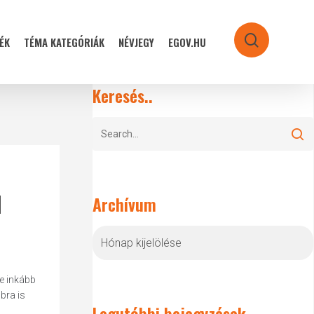
ÉK
TÉMA KATEGÓRIÁK
NÉVJEGY
EGOV.HU
search
Keresés..
l
Archívum
Archívum
e inkább
bra is
Legutóbbi bejegyzések