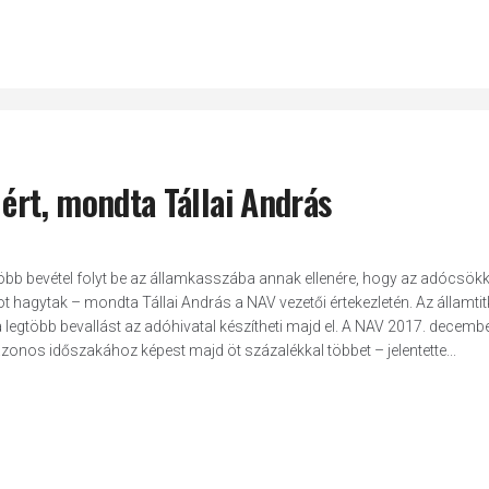
 ért, mondta Tállai András
több bevétel folyt be az államkasszába annak ellenére, hogy az adócsök
t hagytak – mondta Tállai András a NAV vezetői értekezletén. Az államtit
a legtöbb bevallást az adóhivatal készítheti majd el. A NAV 2017. decembe
v azonos időszakához képest majd öt százalékkal többet – jelentette...