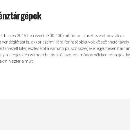
pénztárgépek
-ben és 2015-ben évente 300-400 milliárdos pluszbevételt hoztak az
endéglátást is, akkor ezermilliárd forint többlet volt köszönhető tavaly
tervezett kiterjesztésétől a várható pluszösszegeket együttesen harmin
, hogy a kiterjesztés várható hatásairól azonos módon vélekednek a gazda
kminiszter a múlt...