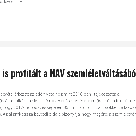
 levonni. –...
is profitált a NAV szemléletváltásábó
óbevétel érkezett az adóhivatalhoz mint 2016-ban - tájékoztatta a
 államtitkára az MTI-t. A növekedés mértéke jelentős, még a bruttó haz
, hogy 2017-ben összességében 860 milliárd forinttal csökkent a lakos
. Az államkassza bevételi oldala bizonyítja, hogy megérte a szemléletvált