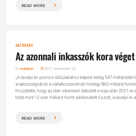
READ MORE
GAZDASÁG
Az azonnali inkasszók kora véget
by
redaktor
2017. december 16.
„A tavalyi év azonos időszakához képest eddig 547 milliárddal 
a lakosságnál és a vállalkozásoknál mintegy 860 milliárd forinto
hozzátette, hogy az idén sikeresen debütált e-szja után 2021-re 
több mint 12 ezer milliárd forint adóbevételt hozott, a tavalyi é
READ MORE