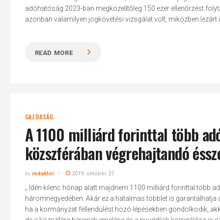
adóhatóság 2023-ban megközelítőleg 150 ezer ellenőrzést folyta
azonban valamilyen jogkövetési vizsgálat volt, miközben lezárt i
READ MORE
Hit enter to search or ESC to close
GAZDASÁG
A 1100 milliárd forinttal több a
közszférában végrehajtandó éssz
by
redaktor
2019. október 27.
„ Idén kilenc hónap alatt majdnem 1100 milliárd forinttal több a
háromnegyedében. Akár ez a hatalmas többlet is garantálhatja 
ha a kormányzat fellendülést hozó lépésekben gondolkodik, ak