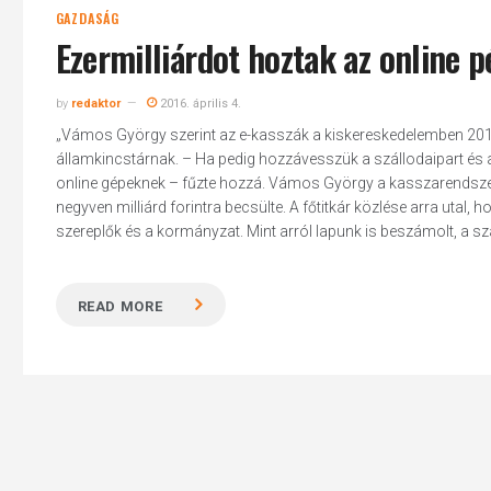
GAZDASÁG
Ezermilliárdot hoztak az online 
by
redaktor
2016. április 4.
„Vámos György szerint az e-kasszák a kiskereskedelemben 2014
államkincstárnak. – Ha pedig hozzávesszük a szállodaipart és a v
online gépeknek – fűzte hozzá. Vámos György a kasszarendszer 
negyven milliárd forintra becsülte. A főtitkár közlése arra utal
szereplők és a kormányzat. Mint arról lapunk is beszámolt, a sza
READ MORE