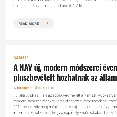
de a közszféra béreinek emelése és a nyugdíjak korrigálása i
sem szabad olyan, megszorításokból álló...
READ MORE
GAZDASÁG
A NAV új, modern módszerei évent
pluszbevételt hozhatnak az álla
by
redaktor
2018. április 1.
„...Tállai András – aki az adóügyek mellett a Nemzeti Adó- és Vám
modern, nehezen megkerülhető ellenőrzési módszerek bevezetésé
2014-ben kezdte meg működését. Az új típusú kasszák folyamato
információkból kiderül, hogy a nap melyik időszakában használ