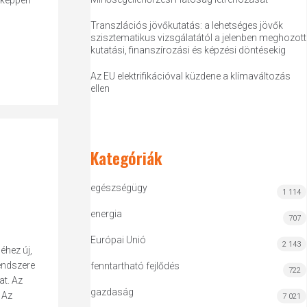
iképpen
Transzlációs jövőkutatás: a lehetséges jövők
szisztematikus vizsgálatától a jelenben meghozott
kutatási, finanszírozási és képzési döntésekig
Az EU elektrifikációval küzdene a klímaváltozás
ellen
Kategóriák
egészségügy
1 114
energia
707
Európai Unió
2 143
éhez új,
endszere
fenntartható fejlődés
722
at. Az
gazdaság
 Az
7 021