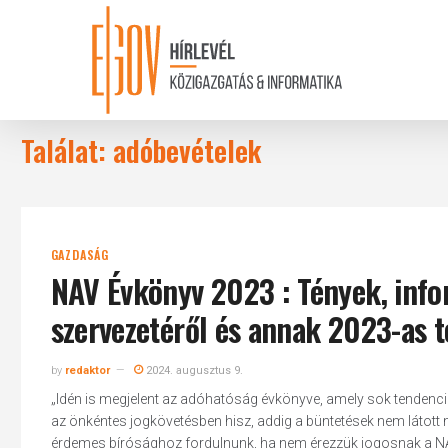
Skip
to
main
content
Találat: adóbevételek
GAZDASÁG
NAV Évkönyv 2023 : Tények, info
szervezetéről és annak 2023-as 
by
redaktor
2024. augusztus 9.
„Idén is megjelent az adóhatóság évkönyve, amely sok tendenc
az önkéntes jogkövetésben hisz, addig a büntetések nem látott 
érdemes bírósághoz fordulnunk, ha nem érezzük jogosnak a NA