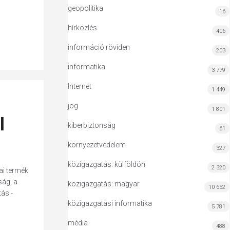
geopolitika
16
hírközlés
406
információ röviden
203
informatika
3 779
Internet
1 449
jog
1 801
l
kiberbiztonság
61
környezetvédelem
327
közigazgatás: külföldön
2 320
ai termék
ság, a
közigazgatás: magyar
10 652
ás -
közigazgatási informatika
5 781
média
488