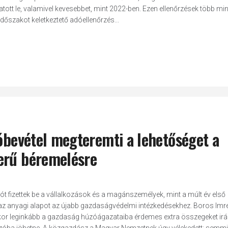
tott le, valamivel kevesebbet, mint 2022-ben. Ezen ellenőrzések több mi
dőszakot keletkeztető adóellenőrzés...
dóbevétel megteremti a lehetőséget a
erű béremelésre
dót fizettek be a vállalkozások és a magánszemélyek, mint a múlt év első
az anyagi alapot az újabb gazdaságvédelmi intézkedésekhez. Boros Imre
kor leginkább a gazdaság húzóágazataiba érdemes extra összegeket irán