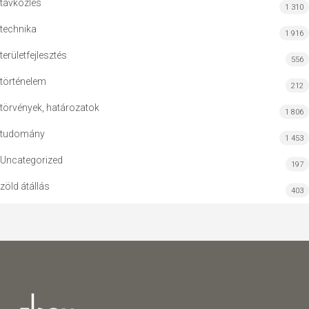
távközlés
1 310
technika
1 916
területfejlesztés
556
történelem
212
törvények, határozatok
1 806
tudomány
1 453
Uncategorized
197
zöld átállás
403