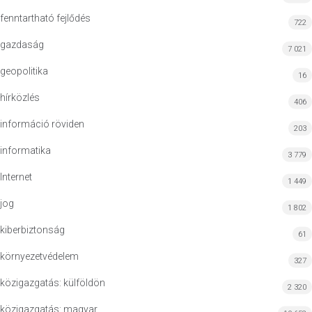
fenntartható fejlődés
722
gazdaság
7 021
geopolitika
16
hírközlés
406
információ röviden
203
informatika
3 779
Internet
1 449
jog
1 802
kiberbiztonság
61
környezetvédelem
327
közigazgatás: külföldön
2 320
közigazgatás: magyar