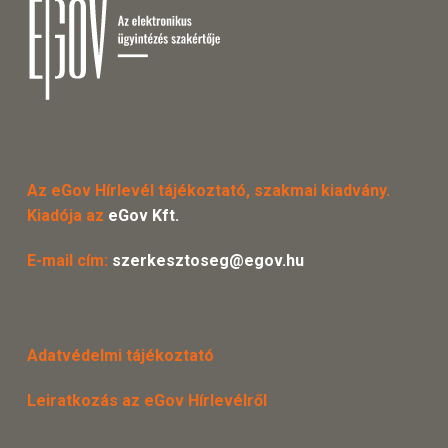
Az eGov Hírlevél tájékoztató, szakmai kiadvány.
Kiadója az
eGov Kft.
E-mail cím:
szerkesztoseg@egov.hu
Adatvédelmi tájékoztató
Leiratkozás az eGov Hírlevélről