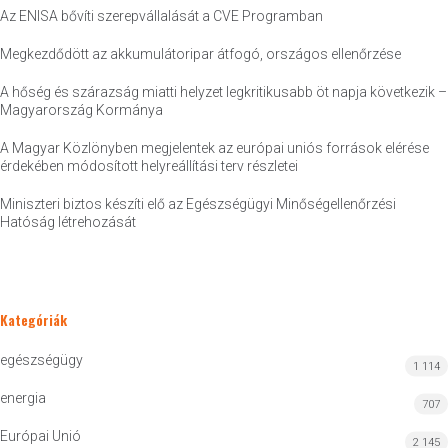
Az ENISA bővíti szerepvállalását a CVE Programban
Megkezdődött az akkumulátoripar átfogó, országos ellenőrzése
A hőség és szárazság miatti helyzet legkritikusabb öt napja következik –
Magyarország Kormánya
A Magyar Közlönyben megjelentek az európai uniós források elérése
érdekében módosított helyreállítási terv részletei
Miniszteri biztos készíti elő az Egészségügyi Minőségellenőrzési
Hatóság létrehozását
Kategóriák
egészségügy
1 114
energia
707
Európai Unió
2 145