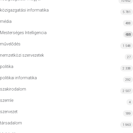
10 652
közigazgatási informatika
5 781
média
488
Mesterséges Intelligencia
423
MI
művelődés
1 548
nemzetközi szervezetek
27
politika
2 338
politikai informatika
292
szakirodalom
2 507
szemle
4
szervezet
189
társadalom
1 963