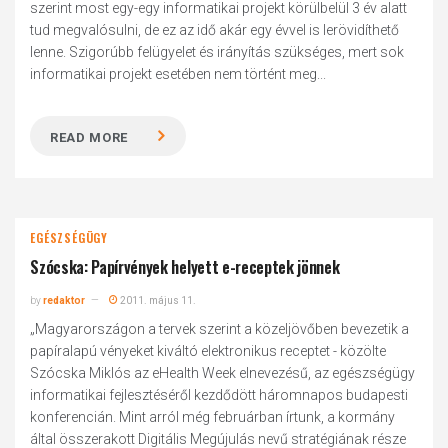
szerint most egy-egy informatikai projekt körülbelül 3 év alatt
tud megvalósulni, de ez az idő akár egy évvel is lerövidíthető
lenne. Szigorúbb felügyelet és irányítás szükséges, mert sok
informatikai projekt esetében nem történt meg...
READ MORE
EGÉSZSÉGÜGY
Szócska: Papírvények helyett e-receptek jönnek
by
redaktor
2011. május 11.
„Magyarországon a tervek szerint a közeljövőben bevezetik a
papíralapú vényeket kiváltó elektronikus receptet - közölte
Szócska Miklós az eHealth Week elnevezésű, az egészségügy
informatikai fejlesztéséről kezdődött háromnapos budapesti
konferencián. Mint arról még februárban írtunk, a kormány
által összerakott Digitális Megújulás nevű stratégiának része