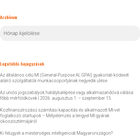
Archívum
Archívum
Legutóbbi bejegyzések
Az általános célú MI (General-Purpose AI, GPAI) gyakorlati kódexét
aláíró szolgáltatók munkacsoportjának negyedik ülése
Az uniós jogszabályok hatálybalépése vagy alkalmazandóvá válása:
főbb mérföldkövek | 2026. augusztus 1. – szeptember 15.
Közfinanszírozású számítási kapacitás és alkalmazott MI-vel
foglalkozó startupok – Mélyelemzés a lengyel MI-gyárak
ökoszisztémájáról
Ki felügyeli a mesterséges intelligenciát Magyarországon?