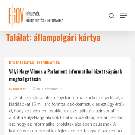
Skip
to
Menu
search
main
Close
content
Menu
Találat: állampolgári kártya
KÖZIGAZGATÁSI INFORMATIKA
Vályi-Nagy Vilmos a Parlament informatikai bizottságának
meghallgatásán
by
redaktor
2011. november 15.
„...„Stabilizáltuk az intézmények informatikai költségvetését, a
kiadásokat 15 milliárd forinttal csökkentettük, és ezt úgy értük
el, hogy közben nem csökkent a szolgáltatási színvonal" –
állította Vályi-Nagy, aki sok hibát is a bizottság elé tárt. Például
azt, hogy az informatikai projektek általában csúsznak. A
kormányzati informatikai fejlesztéseket felügyelő szakember