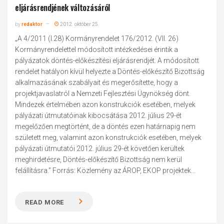
eljárásrendjének változásáról
by
redaktor
2012. október 25.
„A 4/2011 (I.28) Kormányrendelet 176/2012. (VII. 26)
Kormányrendelettel módosított intézkedései érintik a
pályázatok döntés-előkészítési eljárásrendjét. A módosított
rendelet hatályon kívül helyezte a Döntés-előkészítő Bizottság
alkalmazásának szabályait és megerősítette, hogy a
projektjavaslatról a Nemzeti Fejlesztési Ügynökség dönt.
Mindezek értelmében azon konstrukciók esetében, melyek
pályázati útmutatóinak kibocsátása 2012. július 29-ét
megelőzően megtörtént, de a döntés ezen határnapig nem
született meg, valamint azon konstrukciók esetében, melyek
pályázati útmutatói 2012. július 29-ét követően kerültek
meghirdetésre, Döntés-előkészítő Bizottság nem kerül
felállításra.” Forrás: Közlemény az ÁROP, EKOP projektek...
READ MORE