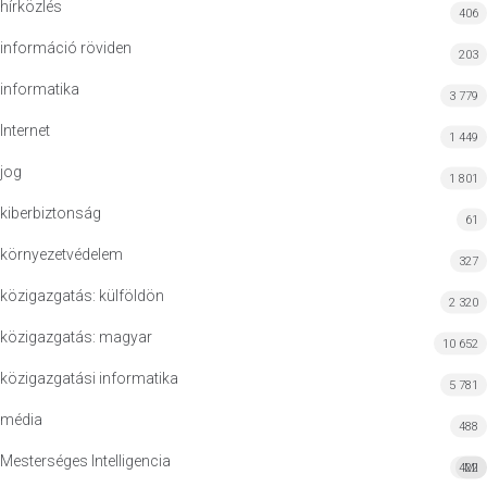
hírközlés
406
információ röviden
203
informatika
3 779
Internet
1 449
jog
1 801
kiberbiztonság
61
környezetvédelem
327
közigazgatás: külföldön
2 320
közigazgatás: magyar
10 652
közigazgatási informatika
5 781
média
488
Mesterséges Intelligencia
422
MI