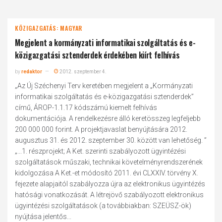
KÖZIGAZGATÁS: MAGYAR
Megjelent a kormányzati informatikai szolgáltatás és e-
közigazgatási sztenderdek érdekében kiírt felhívás
by
redaktor
2012. szeptember 4.
„Az Új Széchenyi Terv keretében megjelent a „Kormányzati
informatikai szolgáltatás és e-közigazgatási sztenderdek”
című, ÁROP-1.1.17 kódszámú kiemelt felhívás
dokumentációja. A rendelkezésre álló keretösszeg legfeljebb
200 000 000 forint. A projektjavaslat benyújtására 2012.
augusztus 31. és 2012. szeptember 30. között van lehetőség. ”
„...1. részprojekt; A Ket. szerinti szabályozott ügyintézési
szolgáltatások műszaki, technikai követelményrendszerének
kidolgozása A Ket.-et módosító 2011. évi CLXXIV. törvény X.
fejezete alapjaitól szabályozza újra az elektronikus ügyintézés
hatósági vonatkozását. A létrejövő szabályozott elektronikus
ügyintézési szolgáltatások (a továbbiakban: SZEÜSZ-ök)
nyújtása jelentős...