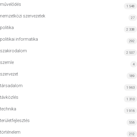
művelődés
1 548
nemzetközi szervezetek
27
politika
2 338
politikai informatika
292
szakirodalom
2 507
szemle
4
szervezet
189
társadalom
1 963
távközlés
1 310
technika
1 916
területfejlesztés
556
történelem
212