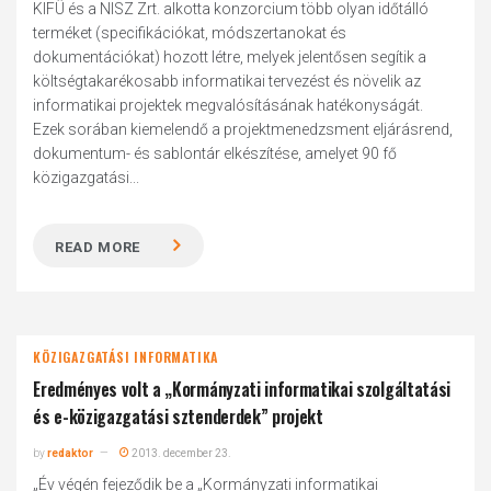
KIFÜ és a NISZ Zrt. alkotta konzorcium több olyan időtálló
terméket (specifikációkat, módszertanokat és
dokumentációkat) hozott létre, melyek jelentősen segítik a
költségtakarékosabb informatikai tervezést és növelik az
informatikai projektek megvalósításának hatékonyságát.
Ezek sorában kiemelendő a projektmenedzsment eljárásrend,
dokumentum- és sablontár elkészítése, amelyet 90 fő
közigazgatási...
READ MORE
KÖZIGAZGATÁSI INFORMATIKA
Eredményes volt a „Kormányzati informatikai szolgáltatási
és e-közigazgatási sztenderdek” projekt
by
redaktor
2013. december 23.
„Év végén fejeződik be a „Kormányzati informatikai