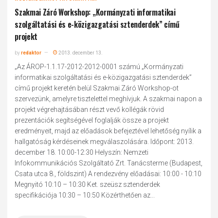
Szakmai Záró Workshop: „Kormányzati informatikai
szolgáltatási és e-közigazgatási sztenderdek” című
projekt
by
redaktor
2013. december 13.
„Az ÁROP-1.1.17-2012-2012-0001 számú „Kormányzati
informatikai szolgáltatási és e-közigazgatási sztenderdek”
című projekt keretén belül Szakmai Záró Workshop-ot
szervezünk, amelyre tisztelettel meghívjuk. A szakmai napon a
projekt végrehajtásában részt vevő kollégák rövid
prezentációk segítségével foglalják össze a projekt
eredményeit, majd az előadások befejeztével lehetőség nyílik a
hallgatóság kérdéseinek megválaszolására. Időpont: 2013.
december 18. 10:00-12:30 Helyszín: Nemzeti
Infokommunikációs Szolgáltató Zrt. Tanácsterme (Budapest,
Csata utca 8., földszint) A rendezvény előadásai: 10:00 - 10:10
Megnyitó 10:10 – 10:30 Ket. szeüsz sztenderdek
specifikációja 10:30 – 10:50 Közérthetően az...