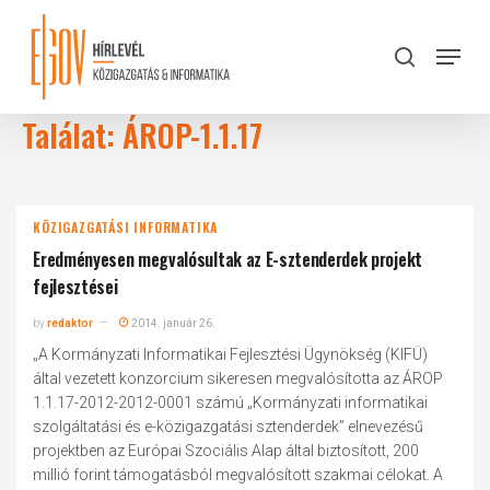
Skip
to
Menu
search
main
Close
content
Menu
Találat: ÁROP-1.1.17
KÖZIGAZGATÁSI INFORMATIKA
Eredményesen megvalósultak az E-sztenderdek projekt
fejlesztései
by
redaktor
2014. január 26.
„A Kormányzati Informatikai Fejlesztési Ügynökség (KIFÜ)
által vezetett konzorcium sikeresen megvalósította az ÁROP
1.1.17-2012-2012-0001 számú „Kormányzati informatikai
szolgáltatási és e-közigazgatási sztenderdek” elnevezésű
projektben az Európai Szociális Alap által biztosított, 200
millió forint támogatásból megvalósított szakmai célokat. A