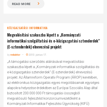
READ MORE
KÖZIGAZGATÁSI INFORMATIKA
Megvalósítási szakaszba lépett a „Kormányzati
informatikai szolgáltatási és e-közigazgatási sztenderdek”
(E-sztenderdek) elnevezésű projekt
by
redaktor
2013. június 17.
„A támogatási szerződés aláírásával megvalósítási
szakaszba lépett a „Kormányzati informatikai szolgáltatási és
e-közigazgatási sztenderdek” (E-sztenderdek) elnevezésű
projekt. Az Államreform Operatív Program (ÁROP) keretében,
az elektronikus közigazgatás egyes megoldásainak egységes
alapokra helyezése érdekében az Európai Szociális Alap által
biztosított 200 000 000 Ft támogatási összegből
megvalósuló fejlesztést konzorciumvezetőként a
Kormányzati Informatikai Fejlesztési Ügynökség (KIFÜ)