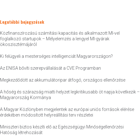
Legutóbbi bejegyzések
Közfinanszírozású számítási kapacitás és alkalmazott MI-vel
foglalkozó startupok – Mélyelemzés a lengyel MI-gyárak
ökoszisztémájáról
Ki felügyeli a mesterséges intelligenciát Magyarországon?
Az ENISA bővíti szerepvállalását a CVE Programban
Megkezdődött az akkumulátoripar átfogó, országos ellenőrzése
A hőség és szárazság miatti helyzet legkritikusabb öt napja következik –
Magyarország Kormánya
A Magyar Közlönyben megjelentek az európai uniós források elérése
érdekében módosított helyreállítási terv részletei
Miniszteri biztos készíti elő az Egészségügyi Minőségellenőrzési
Hatóság létrehozását