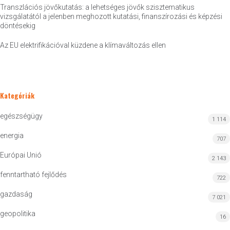
Transzlációs jövőkutatás: a lehetséges jövők szisztematikus
vizsgálatától a jelenben meghozott kutatási, finanszírozási és képzési
döntésekig
Az EU elektrifikációval küzdene a klímaváltozás ellen
Kategóriák
egészségügy
1 114
energia
707
Európai Unió
2 143
fenntartható fejlődés
722
gazdaság
7 021
geopolitika
16