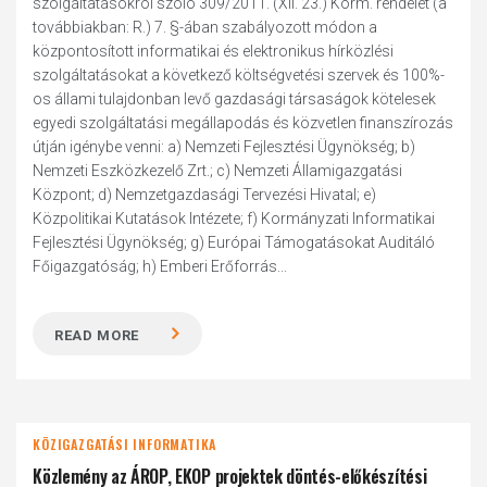
szolgáltatásokról szóló 309/2011. (XII. 23.) Korm. rendelet (a
továbbiakban: R.) 7. §-ában szabályozott módon a
központosított informatikai és elektronikus hírközlési
szolgáltatásokat a következő költségvetési szervek és 100%-
os állami tulajdonban levő gazdasági társaságok kötelesek
egyedi szolgáltatási megállapodás és közvetlen finanszírozás
útján igénybe venni: a) Nemzeti Fejlesztési Ügynökség; b)
Nemzeti Eszközkezelő Zrt.; c) Nemzeti Államigazgatási
Központ; d) Nemzetgazdasági Tervezési Hivatal; e)
Közpolitikai Kutatások Intézete; f) Kormányzati Informatikai
Fejlesztési Ügynökség; g) Európai Támogatásokat Auditáló
Főigazgatóság; h) Emberi Erőforrás...
READ MORE
KÖZIGAZGATÁSI INFORMATIKA
Közlemény az ÁROP, EKOP projektek döntés-előkészítési