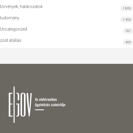
törvények, határozatok
1 805
tudomány
1 453
Uncategorized
197
zöld átállás
403