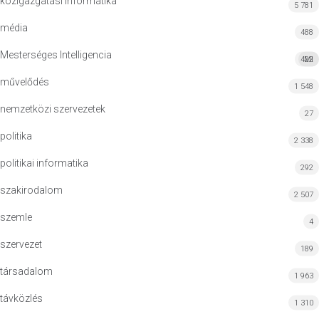
közigazgatási informatika
5 781
média
488
Mesterséges Intelligencia
422
MI
művelődés
1 548
nemzetközi szervezetek
27
politika
2 338
politikai informatika
292
szakirodalom
2 507
szemle
4
szervezet
189
társadalom
1 963
távközlés
1 310