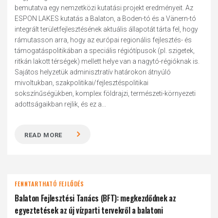
bemutatva egy nemzetközi kutatási projekt eredményeit. Az
ESPON LAKES kutatás a Balaton, a Boden-tó és a Vänern-tó
integrált területfejlesztésének aktuális állapotát tárta fel, hogy
rámutasson arra, hogy az európai regionális fejlesztés- és
támogatáspolitikában a speciális régiótípusok (pl. szigetek,
ritkán lakott térségek) mellett helye van a nagytó-régióknak is.
Sajátos helyzetük adminisztratív határokon átnyúló
mivoltukban, szakpolitikai/fejlesztéspolitikai
sokszínűségükben, komplex földrajzi, természeti-környezeti
adottságaikban rejlik, és ez a...
READ MORE
FENNTARTHATÓ FEJLŐDÉS
Balaton Fejlesztési Tanács (BFT): megkezdődnek az
egyeztetések az új vízparti tervekről a balatoni