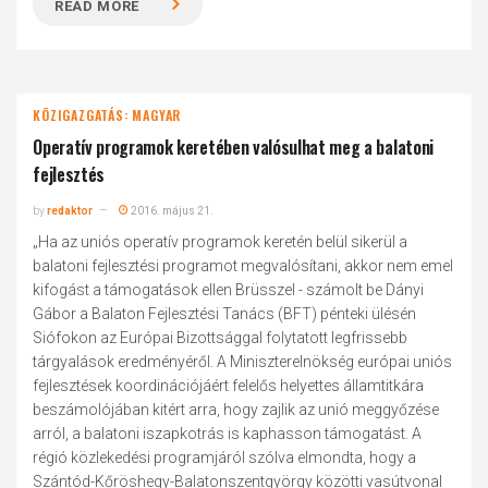
READ MORE
KÖZIGAZGATÁS: MAGYAR
Operatív programok keretében valósulhat meg a balatoni
fejlesztés
by
redaktor
2016. május 21.
„Ha az uniós operatív programok keretén belül sikerül a
balatoni fejlesztési programot megvalósítani, akkor nem emel
kifogást a támogatások ellen Brüsszel - számolt be Dányi
Gábor a Balaton Fejlesztési Tanács (BFT) pénteki ülésén
Siófokon az Európai Bizottsággal folytatott legfrissebb
tárgyalások eredményéről. A Miniszterelnökség európai uniós
fejlesztések koordinációjáért felelős helyettes államtitkára
beszámolójában kitért arra, hogy zajlik az unió meggyőzése
arról, a balatoni iszapkotrás is kaphasson támogatást. A
régió közlekedési programjáról szólva elmondta, hogy a
Szántód-Kőröshegy-Balatonszentgyörgy közötti vasútvonal