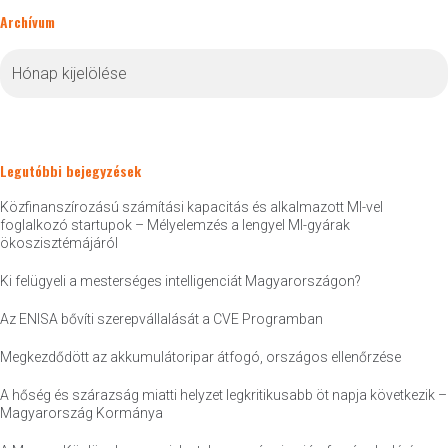
Archívum
Archívum
Legutóbbi bejegyzések
Közfinanszírozású számítási kapacitás és alkalmazott MI-vel
foglalkozó startupok – Mélyelemzés a lengyel MI-gyárak
ökoszisztémájáról
Ki felügyeli a mesterséges intelligenciát Magyarországon?
Az ENISA bővíti szerepvállalását a CVE Programban
Megkezdődött az akkumulátoripar átfogó, országos ellenőrzése
A hőség és szárazság miatti helyzet legkritikusabb öt napja következik –
Magyarország Kormánya