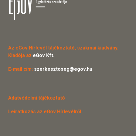
Az eGov Hírlevél tájékoztató, szakmai kiadvány.
Kiadója az
eGov Kft.
E-mail cím:
szerkesztoseg@egov.hu
Adatvédelmi tájékoztató
Leiratkozás az eGov Hírlevélről