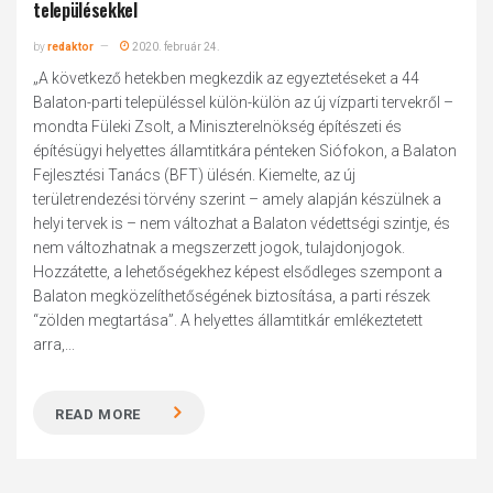
településekkel
by
redaktor
2020. február 24.
„A következő hetekben megkezdik az egyeztetéseket a 44
Balaton-parti településsel külön-külön az új vízparti tervekről –
mondta Füleki Zsolt, a Miniszterelnökség építészeti és
építésügyi helyettes államtitkára pénteken Siófokon, a Balaton
Fejlesztési Tanács (BFT) ülésén. Kiemelte, az új
területrendezési törvény szerint – amely alapján készülnek a
helyi tervek is – nem változhat a Balaton védettségi szintje, és
nem változhatnak a megszerzett jogok, tulajdonjogok.
Hozzátette, a lehetőségekhez képest elsődleges szempont a
Balaton megközelíthetőségének biztosítása, a parti részek
“zölden megtartása”. A helyettes államtitkár emlékeztetett
arra,...
READ MORE