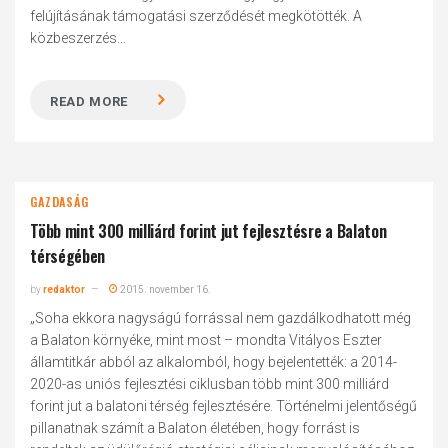
felújításának támogatási szerződését megkötötték. A
közbeszerzés...
READ MORE
GAZDASÁG
Több mint 300 milliárd forint jut fejlesztésre a Balaton
térségében
by
redaktor
2015. november 16.
„Soha ekkora nagyságú forrással nem gazdálkodhatott még
a Balaton környéke, mint most – mondta Vitályos Eszter
államtitkár abból az alkalomból, hogy bejelentették: a 2014-
2020-as uniós fejlesztési ciklusban több mint 300 milliárd
forint jut a balatoni térség fejlesztésére. Történelmi jelentőségű
pillanatnak számít a Balaton életében, hogy forrást is