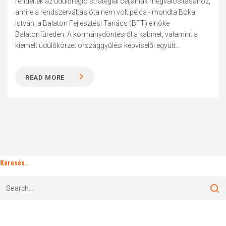
rendeltek az üdülőrégió stratégiai céljainak megvalósításához,
amire a rendszerváltás óta nem volt példa - mondta Bóka
István, a Balaton Fejlesztési Tanács (BFT) elnöke
Balatonfüreden. A kormánydöntésről a kabinet, valamint a
kiemelt üdülőkörzet országgyűlési képviselői együtt...
READ MORE
Keresés..