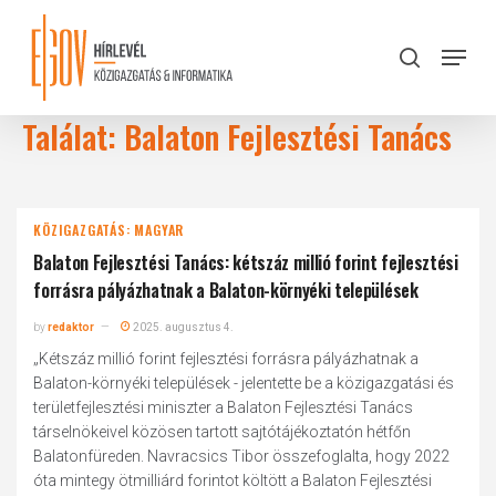
Skip
to
Menu
search
main
Close
content
Menu
Találat: Balaton Fejlesztési Tanács
KÖZIGAZGATÁS: MAGYAR
Balaton Fejlesztési Tanács: kétszáz millió forint fejlesztési
forrásra pályázhatnak a Balaton-környéki települések
by
redaktor
2025. augusztus 4.
„Kétszáz millió forint fejlesztési forrásra pályázhatnak a
Balaton-környéki települések - jelentette be a közigazgatási és
területfejlesztési miniszter a Balaton Fejlesztési Tanács
társelnökeivel közösen tartott sajtótájékoztatón hétfőn
Balatonfüreden. Navracsics Tibor összefoglalta, hogy 2022
óta mintegy ötmilliárd forintot költött a Balaton Fejlesztési