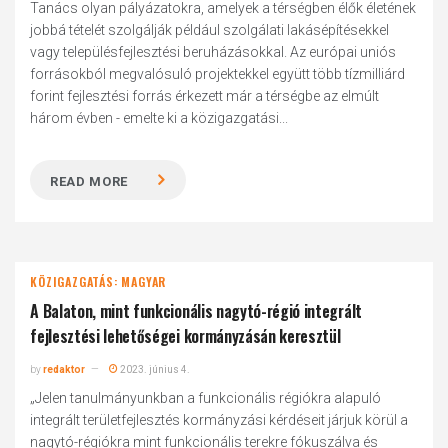
Tanács olyan pályázatokra, amelyek a térségben élők életének
jobbá tételét szolgálják például szolgálati lakásépítésekkel
vagy településfejlesztési beruházásokkal. Az európai uniós
forrásokból megvalósuló projektekkel együtt több tízmilliárd
forint fejlesztési forrás érkezett már a térségbe az elmúlt
három évben - emelte ki a közigazgatási...
READ MORE
KÖZIGAZGATÁS: MAGYAR
A Balaton, mint funkcionális nagytó-régió integrált
fejlesztési lehetőségei kormányzásán keresztül
by
redaktor
2023. június 4.
„Jelen tanulmányunkban a funkcionális régiókra alapuló
integrált területfejlesztés kormányzási kérdéseit járjuk körül a
nagytó-régiókra mint funkcionális terekre fókuszálva és