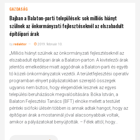
GAZDASÁG
Bajban a Balaton-parti települések: sok milliós hiányt
szülnek az önkormányzati fejlesztéseknél az elszabadult
építőipari árak
by
redaktor
2019. február 10.
„Milliós hiányt szülnek az önkormányzati fejlesztéseknél az
elszabadult építőipari árak a Balaton-parton. A kivitelezői árak
jelentős emelkedése miatt aggódnak a Balaton-parti és egyéb
tó közeli önkormányzatok vezetői. A területfejlesztési operatív
programban elnyert pályázatokban szereplő összegek
ugyanis nem biztos, hogy elegendőek lesznek az egyes
települési beruházások megvalósítására. Bóka István, a
Balaton Fejlesztési Tanács (BFT) elnöke mellett a testület
pénteki siófoki ülésén többen is annak adtak hangot, hogy az
építőipari árak a mostaninál jóval alacsonyabbak voltak,
amikor a pályázatokat benyújtották. – Félek attól, hogy...