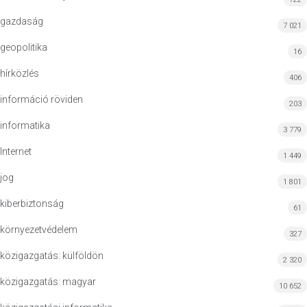
gazdaság
7 021
geopolitika
16
hírközlés
406
információ röviden
203
informatika
3 779
Internet
1 449
jog
1 801
kiberbiztonság
61
környezetvédelem
327
közigazgatás: külföldön
2 320
közigazgatás: magyar
10 652