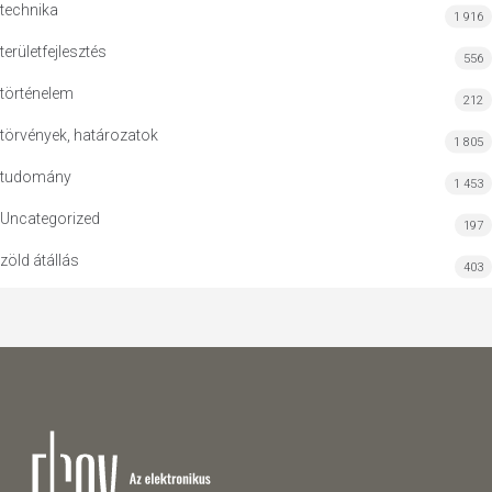
technika
1 916
területfejlesztés
556
történelem
212
törvények, határozatok
1 805
tudomány
1 453
Uncategorized
197
zöld átállás
403