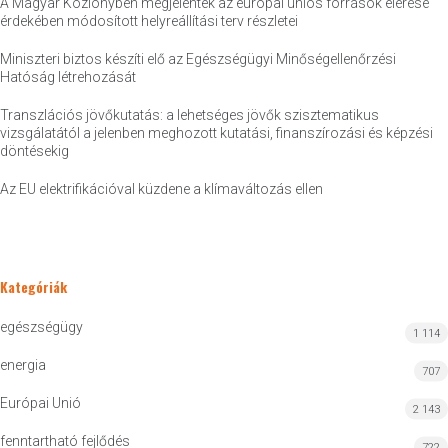
A Magyar Közlönyben megjelentek az európai uniós források elérése
érdekében módosított helyreállítási terv részletei
Miniszteri biztos készíti elő az Egészségügyi Minőségellenőrzési
Hatóság létrehozását
Transzlációs jövőkutatás: a lehetséges jövők szisztematikus
vizsgálatától a jelenben meghozott kutatási, finanszírozási és képzési
döntésekig
Az EU elektrifikációval küzdene a klímaváltozás ellen
Kategóriák
egészségügy
1 114
energia
707
Európai Unió
2 143
fenntartható fejlődés
722