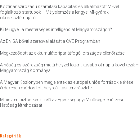
Közfinanszírozású számítási kapacitás és alkalmazott MI-vel
foglalkozó startupok – Mélyelemzés a lengyel MI-gyárak
ökoszisztémájáról
Ki felügyeli a mesterséges intelligenciát Magyarországon?
Az ENISA bővíti szerepvállalását a CVE Programban
Megkezdődött az akkumulátoripar átfogó, országos ellenőrzése
A hőség és szárazság miatti helyzet legkritikusabb öt napja következik –
Magyarország Kormánya
A Magyar Közlönyben megjelentek az európai uniós források elérése
érdekében módosított helyreállítási terv részletei
Miniszteri biztos készíti elő az Egészségügyi Minőségellenőrzési
Hatóság létrehozását
Kategóriák