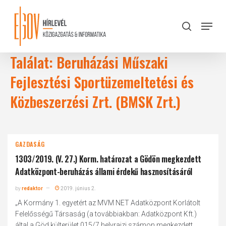
Skip
to
Menu
search
main
Close
content
Menu
Találat: Beruházási Műszaki
Fejlesztési Sportüzemeltetési és
Közbeszerzési Zrt. (BMSK Zrt.)
GAZDASÁG
1303/2019. (V. 27.) Korm. határozat a Gödön megkezdett
Adatközpont-beruházás állami érdekű hasznosításáról
by
redaktor
2019. június 2.
„A Kormány 1. egyetért az MVM NET Adatközpont Korlátolt
Felelősségű Társaság (a továbbiakban: Adatközpont Kft.)
által a Göd külterület 015/7 helyrajzi számon megkezdett