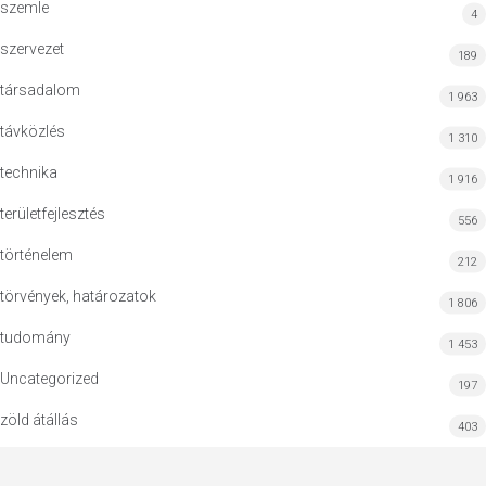
szemle
4
szervezet
189
társadalom
1 963
távközlés
1 310
technika
1 916
területfejlesztés
556
történelem
212
törvények, határozatok
1 806
tudomány
1 453
Uncategorized
197
zöld átállás
403