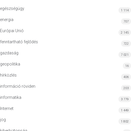
egészségügy
1 114
energia
707
Európai Unió
2 145
fenntartható fejlődés
722
gazdaság
7 021
geopolitika
16
hírközlés
406
információ röviden
203
informatika
3 779
Internet
1 449
jog
1 802
kiberbiztonság