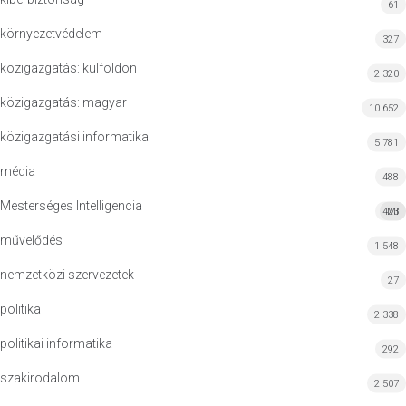
61
környezetvédelem
327
közigazgatás: külföldön
2 320
közigazgatás: magyar
10 652
közigazgatási informatika
5 781
média
488
Mesterséges Intelligencia
423
MI
művelődés
1 548
nemzetközi szervezetek
27
politika
2 338
politikai informatika
292
szakirodalom
2 507