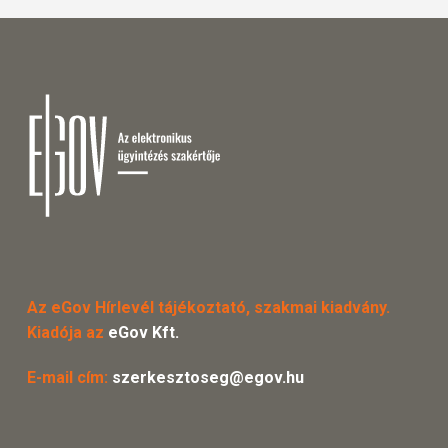
Az eGov Hírlevél tájékoztató, szakmai kiadvány.
Kiadója az
eGov Kft.
E-mail cím:
szerkesztoseg@egov.hu