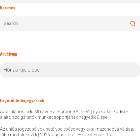
Keresés..
Archívum
Archívum
Legutóbbi bejegyzések
Az általános célú MI (General-Purpose AI, GPAI) gyakorlati kódexét
aláíró szolgáltatók munkacsoportjának negyedik ülése
Az uniós jogszabályok hatálybalépése vagy alkalmazandóvá válása:
főbb mérföldkövek | 2026. augusztus 1. – szeptember 15.