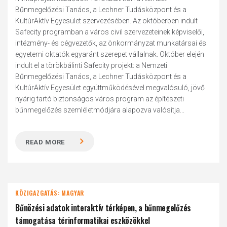
Bűnmegelőzési Tanács, a Lechner Tudásközpont és a
KultúrAktív Egyesület szervezésében. Az októberben indult
Safecity programban a város civil szervezeteinek képviselői,
intézmény- és cégvezetők, az önkormányzat munkatársai és
egyetemi oktatók egyaránt szerepet vállalnak. Október elején
indult el a törökbálinti Safecity projekt: a Nemzeti
Bűnmegelőzési Tanács, a Lechner Tudásközpont és a
KultúrAktív Egyesület együttműködésével megvalósuló, jövő
nyárig tartó biztonságos város program az építészeti
bűnmegelőzés szemléletmódjára alapozva valósítja...
READ MORE
KÖZIGAZGATÁS: MAGYAR
Bűnözési adatok interaktív térképen, a bűnmegelőzés
támogatása térinformatikai eszközökkel