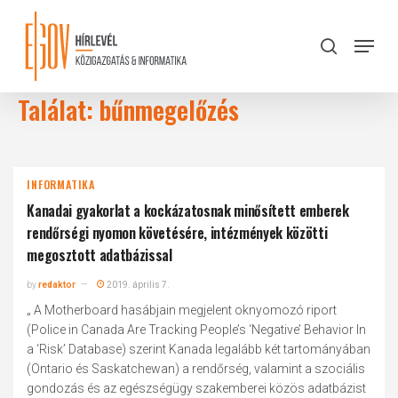
Skip
to
Menu
search
main
Close
content
Menu
Találat: bűnmegelőzés
INFORMATIKA
Kanadai gyakorlat a kockázatosnak minősített emberek
rendőrségi nyomon követésére, intézmények közötti
megosztott adatbázissal
by
redaktor
2019. április 7.
„ A Motherboard hasábjain megjelent oknyomozó riport
(Police in Canada Are Tracking People’s ‘Negative’ Behavior In
a ‘Risk’ Database) szerint Kanada legalább két tartományában
(Ontario és Saskatchewan) a rendőrség, valamint a szociális
gondozás és az egészségügy szakemberei közös adatbázist