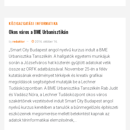
KÖZIGAZGATÁSI INFORMATIKA
Okos város a BME Urbanisztikán
by
redaktor
2016. október 16.
„Smart City Budapest angol nyelvű kurzus indult a BME
Urbanisztika Tanszékén. A hallgatók egyetemi munkájuk
során a Józsefváros hat közterén gyűjtött adatokat vetik
össze az ORFK adatbázisával. November 25-én a félév
kutatásának eredményeit térképek és kreatív grafikai
megoldások segítségével mutatják be a Lechner
Tudásközpontban. A BME Urbanisztika Tanszékén Rab Judit
és Vadász Nóra, a Lechner Tudásközpont okos város
szakértőinek vezetésével indult Smart City Budapest angol
nyelvű kurzus keretében a tanulók a bűnmegelőzés építészeti
eszközeinek megismerése mellett betekintést kapnak az
adatok térinformatikai elemzésének,...