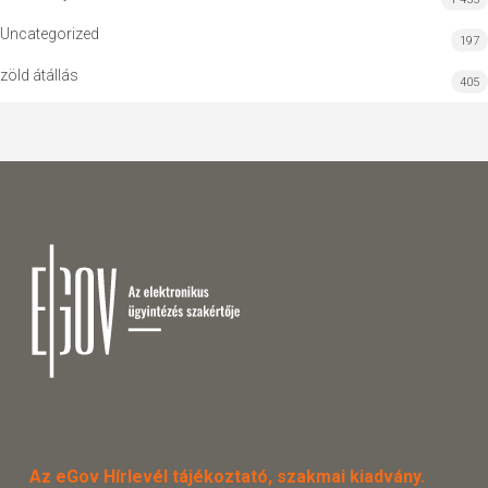
Uncategorized
197
zöld átállás
405
Az eGov Hírlevél tájékoztató, szakmai kiadvány.