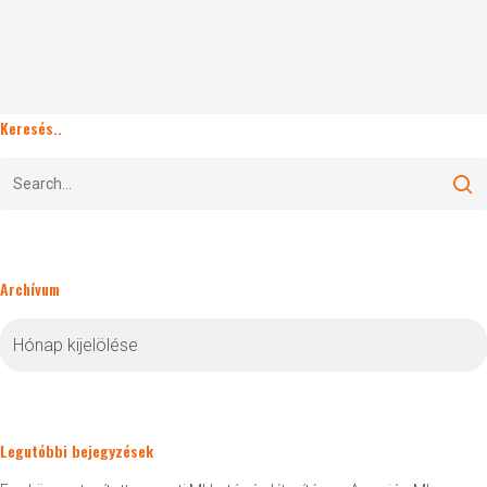
Keresés..
Archívum
Archívum
Legutóbbi bejegyzések