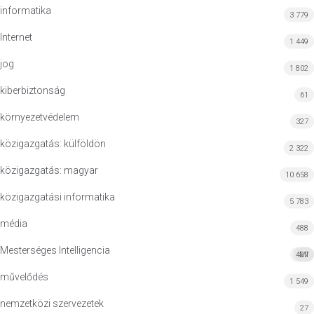
informatika
3 779
Internet
1 449
jog
1 802
kiberbiztonság
61
környezetvédelem
327
közigazgatás: külföldön
2 322
közigazgatás: magyar
10 658
közigazgatási informatika
5 783
média
488
Mesterséges Intelligencia
427
MI
művelődés
1 549
nemzetközi szervezetek
27