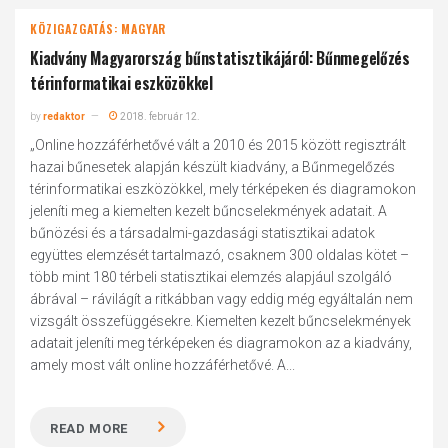
KÖZIGAZGATÁS: MAGYAR
Kiadvány Magyarország bűnstatisztikájáról: Bűnmegelőzés
térinformatikai eszközökkel
by
redaktor
2018. február 12.
„Online hozzáférhetővé vált a 2010 és 2015 között regisztrált
hazai bűnesetek alapján készült kiadvány, a Bűnmegelőzés
térinformatikai eszközökkel, mely térképeken és diagramokon
jeleníti meg a kiemelten kezelt bűncselekmények adatait. A
bűnözési és a társadalmi-gazdasági statisztikai adatok
együttes elemzését tartalmazó, csaknem 300 oldalas kötet –
több mint 180 térbeli statisztikai elemzés alapjául szolgáló
ábrával – rávilágít a ritkábban vagy eddig még egyáltalán nem
vizsgált összefüggésekre. Kiemelten kezelt bűncselekmények
adatait jeleníti meg térképeken és diagramokon az a kiadvány,
amely most vált online hozzáférhetővé. A...
READ MORE