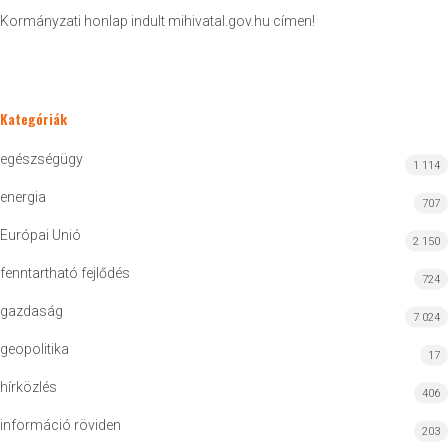
Kormányzati honlap indult mihivatal.gov.hu címen!
Kategóriák
egészségügy
1 114
energia
707
Európai Unió
2 150
fenntartható fejlődés
724
gazdaság
7 024
geopolitika
17
hírközlés
406
információ röviden
203