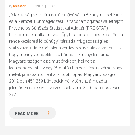
by
redaktor
2018. július 8.
„A lakosság számára is elérhetővé vált a Belügyminisztérium
és a Nemzeti Bűnmegelőzési Tanács támogatásával létrejött
Prevenciós Bűnözés-Statisztikai Adattár (PRE-STAT)
térinformatikai alkalmazás. Ügyfélkapus belépést követően a
rendelkezésre álló bűnügyi, társadalmi, gazdasági és
statisztikai adatokból olyan kérdésekre is választ kaphatunk,
hogy mennyivel csökkent a bűncselekmények száma
Magyarországon az elmúlt években, hol volt a
legalacsonyabb az egy főre jutó ittas vezetések száma, vagy
melyik járásban történt a legtöbb lopás. Magyarországon
2012-ben 451 259 bűncselekmény történt, ám azóta
jelentősen csökkent az éves esetszám. 2016-ban összesen
277...
READ MORE