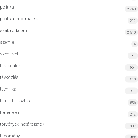
politika
2 340
politikai informatika
292
szakirodalom
2 510
szemle
4
szervezet
189
társadalom
1 964
távközlés
1 310
technika
1 918
területfejlesztés
556
történelem
212
törvények, határozatok
1 807
tudomány
1 455