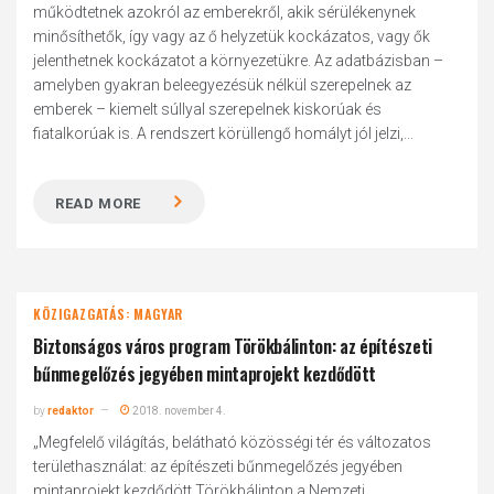
működtetnek azokról az emberekről, akik sérülékenynek
minősíthetők, így vagy az ő helyzetük kockázatos, vagy ők
jelenthetnek kockázatot a környezetükre. Az adatbázisban –
amelyben gyakran beleegyezésük nélkül szerepelnek az
emberek – kiemelt súllyal szerepelnek kiskorúak és
fiatalkorúak is. A rendszert körüllengő homályt jól jelzi,...
READ MORE
KÖZIGAZGATÁS: MAGYAR
Biztonságos város program Törökbálinton: az építészeti
bűnmegelőzés jegyében mintaprojekt kezdődött
by
redaktor
2018. november 4.
„Megfelelő világítás, belátható közösségi tér és változatos
területhasználat: az építészeti bűnmegelőzés jegyében
mintaprojekt kezdődött Törökbálinton a Nemzeti