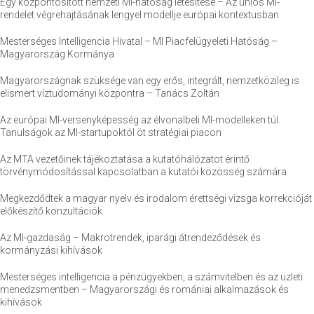
Egy központosított nemzeti MI-hatóság létesítése – Az uniós MI-
rendelet végrehajtásának lengyel modellje európai kontextusban
Mesterséges Intelligencia Hivatal – MI Piacfelügyeleti Hatóság –
Magyarország Kormánya
Magyarországnak szüksége van egy erős, integrált, nemzetközileg is
elismert víztudományi központra – Tanács Zoltán
Az európai MI-versenyképesség az élvonalbeli MI-modelleken túl.
Tanulságok az MI-startupoktól öt stratégiai piacon
Az MTA vezetőinek tájékoztatása a kutatóhálózatot érintő
törvénymódosítással kapcsolatban a kutatói közösség számára
Megkezdődtek a magyar nyelv és irodalom érettségi vizsga korrekcióját
előkészítő konzultációk
Az MI-gazdaság – Makrotrendek, iparági átrendeződések és
kormányzási kihívások
Mesterséges intelligencia a pénzügyekben, a számvitelben és az üzleti
menedzsmentben – Magyarországi és romániai alkalmazások és
kihívások