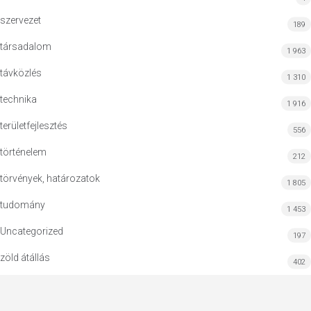
szervezet
189
társadalom
1 963
távközlés
1 310
technika
1 916
területfejlesztés
556
történelem
212
törvények, határozatok
1 805
tudomány
1 453
Uncategorized
197
zöld átállás
402