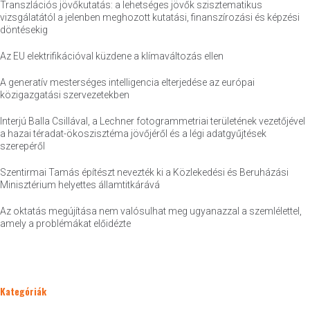
Transzlációs jövőkutatás: a lehetséges jövők szisztematikus
vizsgálatától a jelenben meghozott kutatási, finanszírozási és képzési
döntésekig
Az EU elektrifikációval küzdene a klímaváltozás ellen
A generatív mesterséges intelligencia elterjedése az európai
közigazgatási szervezetekben
Interjú Balla Csillával, a Lechner fotogrammetriai területének vezetőjével
a hazai téradat-ökoszisztéma jövőjéről és a légi adatgyűjtések
szerepéről
Szentirmai Tamás építészt nevezték ki a Közlekedési és Beruházási
Minisztérium helyettes államtitkárává
Az oktatás megújítása nem valósulhat meg ugyanazzal a szemlélettel,
amely a problémákat előidézte
Kategóriák