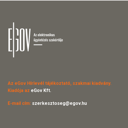
Az eGov Hírlevél tájékoztató, szakmai kiadvány.
Kiadója az
eGov Kft.
E-mail cím:
szerkesztoseg@egov.hu