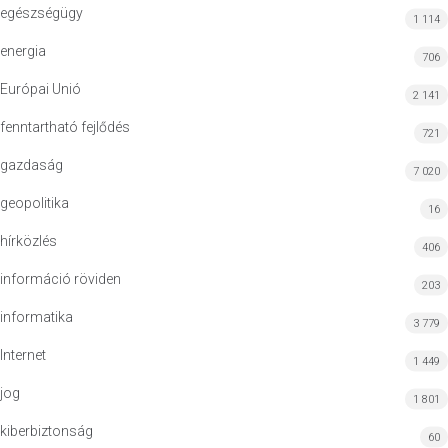
egészségügy
1 114
energia
706
Európai Unió
2 141
fenntartható fejlődés
721
gazdaság
7 020
geopolitika
16
hírközlés
406
információ röviden
203
informatika
3 779
Internet
1 449
jog
1 801
kiberbiztonság
60