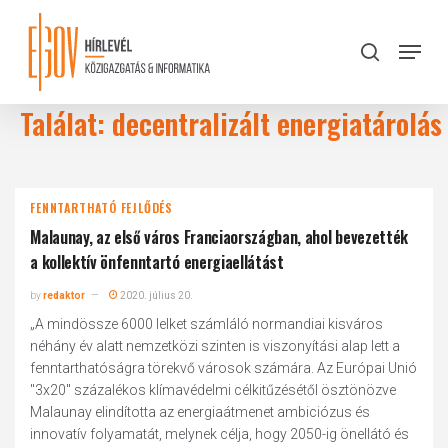
Skip
to
Menu
search
main
Close
content
Menu
Találat: decentralizált energiatárolás
FENNTARTHATÓ FEJLŐDÉS
Malaunay, az első város Franciaországban, ahol bevezették
a kollektív önfenntartó energiaellátást
by
redaktor
2020. július 20.
„A mindössze 6000 lelket számláló normandiai kisváros
néhány év alatt nemzetközi szinten is viszonyítási alap lett a
fenntarthatóságra törekvő városok számára. Az Európai Unió
"3x20" százalékos klímavédelmi célkitűzésétől ösztönözve
Malaunay elindította az energiaátmenet ambiciózus és
innovatív folyamatát, melynek célja, hogy 2050-ig önellátó és