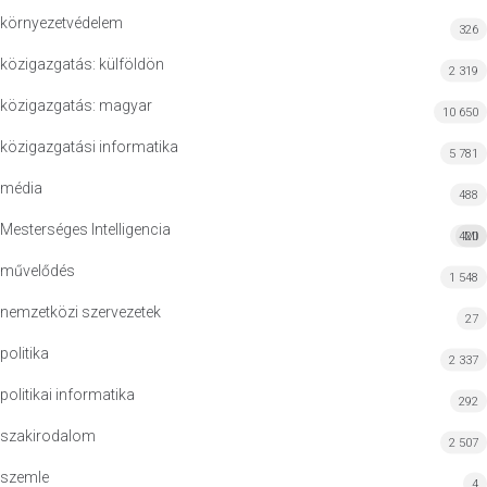
környezetvédelem
326
közigazgatás: külföldön
2 319
közigazgatás: magyar
10 650
közigazgatási informatika
5 781
média
488
Mesterséges Intelligencia
420
MI
művelődés
1 548
nemzetközi szervezetek
27
politika
2 337
politikai informatika
292
szakirodalom
2 507
szemle
4