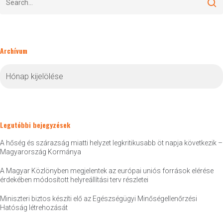
Archívum
Archívum
Legutóbbi bejegyzések
A hőség és szárazság miatti helyzet legkritikusabb öt napja következik –
Magyarország Kormánya
A Magyar Közlönyben megjelentek az európai uniós források elérése
érdekében módosított helyreállítási terv részletei
Miniszteri biztos készíti elő az Egészségügyi Minőségellenőrzési
Hatóság létrehozását