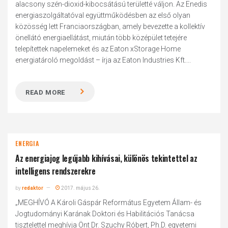
alacsony szén-dioxid-kibocsátású területté váljon. Az Enedis
energiaszolgáltatóval együttműködésben az első olyan
közösség lett Franciaországban, amely bevezette a kollektív
önellátó energiaellátást, miután több középület tetejére
telepítettek napelemeket és az Eaton xStorage Home
energiatároló megoldást – írja az Eaton Industries Kft....
READ MORE
ENERGIA
Az energiajog legújabb kihívásai, különös tekintettel az
intelligens rendszerekre
by
redaktor
2017. május 26.
„MEGHÍVÓ A Károli Gáspár Református Egyetem Állam- és
Jogtudományi Karának Doktori és Habilitációs Tanácsa
tisztelettel meghívja Önt Dr. Szuchy Róbert, Ph.D. egyetemi