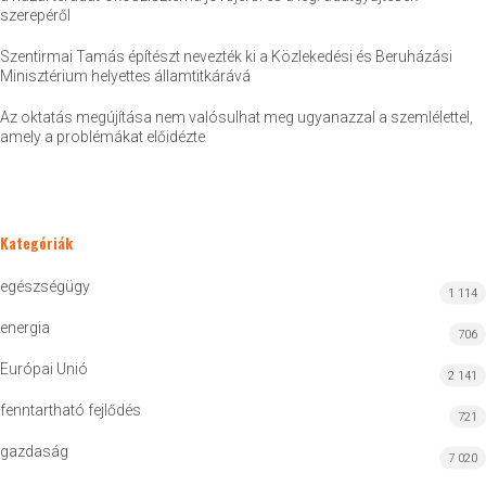
szerepéről
Szentirmai Tamás építészt nevezték ki a Közlekedési és Beruházási
Minisztérium helyettes államtitkárává
Az oktatás megújítása nem valósulhat meg ugyanazzal a szemlélettel,
amely a problémákat előidézte
Kategóriák
egészségügy
1 114
energia
706
Európai Unió
2 141
fenntartható fejlődés
721
gazdaság
7 020