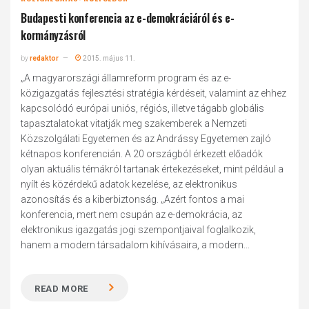
Budapesti konferencia az e-demokráciáról és e-
kormányzásról
by
redaktor
2015. május 11.
„A magyarországi államreform program és az e-
közigazgatás fejlesztési stratégia kérdéseit, valamint az ehhez
kapcsolódó európai uniós, régiós, illetve tágabb globális
tapasztalatokat vitatják meg szakemberek a Nemzeti
Közszolgálati Egyetemen és az Andrássy Egyetemen zajló
kétnapos konferencián. A 20 országból érkezett előadók
olyan aktuális témákról tartanak értekezéseket, mint például a
nyílt és közérdekű adatok kezelése, az elektronikus
azonosítás és a kiberbiztonság. „Azért fontos a mai
konferencia, mert nem csupán az e-demokrácia, az
elektronikus igazgatás jogi szempontjaival foglalkozik,
hanem a modern társadalom kihívásaira, a modern...
READ MORE