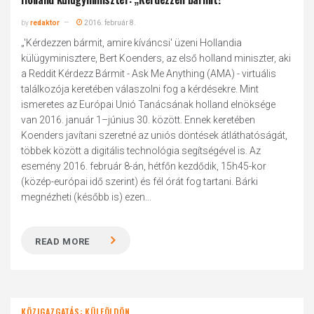
by
redaktor
2016. február 8.
„'Kérdezzen bármit, amire kíváncsi' üzeni Hollandia
külügyminisztere, Bert Koenders, az első holland miniszter, aki
a Reddit Kérdezz Bármit - Ask Me Anything (AMA) - virtuális
találkozója keretében válaszolni fog a kérdésekre. Mint
ismeretes az Európai Unió Tanácsának holland elnöksége
van 2016. január 1–június 30. között. Ennek keretében
Koenders javítani szeretné az uniós döntések átláthatóságát,
többek között a digitális technológia segítségével is. Az
esemény 2016. február 8-án, hétfőn kezdődik, 15h45-kor
(közép-európai idő szerint) és fél órát fog tartani. Bárki
megnézheti (később is) ezen...
READ MORE
KÖZIGAZGATÁS: KÜLFÖLDÖN