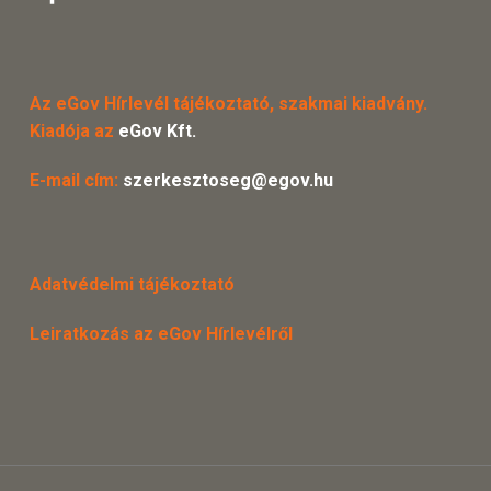
Az eGov Hírlevél tájékoztató, szakmai kiadvány.
Kiadója az
eGov Kft.
E-mail cím:
szerkesztoseg@egov.hu
Adatvédelmi tájékoztató
Leiratkozás az eGov Hírlevélről