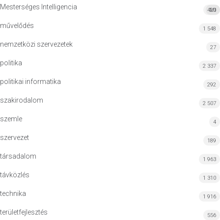
Mesterséges Intelligencia
420
MI
művelődés
1 548
nemzetközi szervezetek
27
politika
2 337
politikai informatika
292
szakirodalom
2 507
szemle
4
szervezet
189
társadalom
1 963
távközlés
1 310
technika
1 916
területfejlesztés
556