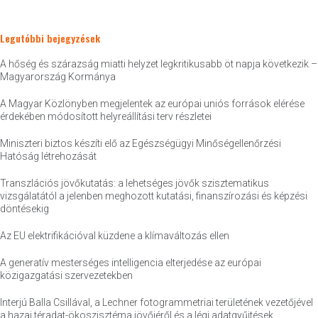
Legutóbbi bejegyzések
A hőség és szárazság miatti helyzet legkritikusabb öt napja következik –
Magyarország Kormánya
A Magyar Közlönyben megjelentek az európai uniós források elérése
érdekében módosított helyreállítási terv részletei
Miniszteri biztos készíti elő az Egészségügyi Minőségellenőrzési
Hatóság létrehozását
Transzlációs jövőkutatás: a lehetséges jövők szisztematikus
vizsgálatától a jelenben meghozott kutatási, finanszírozási és képzési
döntésekig
Az EU elektrifikációval küzdene a klímaváltozás ellen
A generatív mesterséges intelligencia elterjedése az európai
közigazgatási szervezetekben
Interjú Balla Csillával, a Lechner fotogrammetriai területének vezetőjével
a hazai téradat-ökoszisztéma jövőjéről és a légi adatgyűjtések