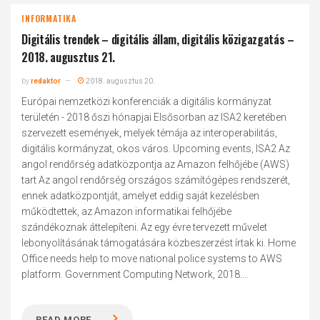
INFORMATIKA
Digitális trendek – digitális állam, digitális közigazgatás –
2018. augusztus 21.
by
redaktor
2018. augusztus 20.
Európai nemzetközi konferenciák a digitális kormányzat
területén - 2018 őszi hónapjai Elsősorban az ISA2 keretében
szervezett események, melyek témája az interoperabilitás,
digitális kormányzat, okos város. Upcoming events, ISA2 Az
angol rendőrség adatközpontja az Amazon felhőjébe (AWS)
tart Az angol rendőrség országos számítógépes rendszerét,
ennek adatközpontját, amelyet eddig saját kezelésben
működtettek, az Amazon informatikai felhőjébe
szándékoznak áttelepíteni. Az egy évre tervezett művelet
lebonyolításának támogatására közbeszerzést írtak ki. Home
Office needs help to move national police systems to AWS
platform. Government Computing Network, 2018....
READ MORE