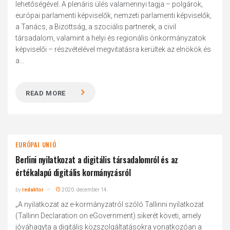
lehetőségével. A plenáris ülés valamennyi tagja – polgárok,
európai parlamenti képviselők, nemzeti parlamenti képviselők,
a Tanács, a Bizottság, a szociális partnerek, a civil
társadalom, valamint a helyi és regionális önkormányzatok
képviselői – részvételével megvitatásra kerültek az elnökök és
a...
READ MORE
EURÓPAI UNIÓ
Berlini nyilatkozat a digitális társadalomról és az
értékalapú digitális kormányzásról
by
redaktor
2020. december 14.
„A nyilatkozat az e-kormányzatról szóló Tallinni nyilatkozat
(Tallinn Declaration on eGovernment) sikerét követi, amely
jóváhagyta a digitális közszolgáltatásokra vonatkozóan a