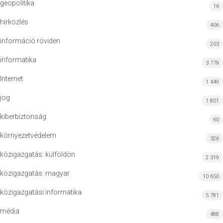
geopolitika
16
hírközlés
406
információ röviden
203
informatika
3 779
Internet
1 449
jog
1 801
kiberbiztonság
60
környezetvédelem
326
közigazgatás: külföldön
2 319
közigazgatás: magyar
10 650
közigazgatási informatika
5 781
média
488