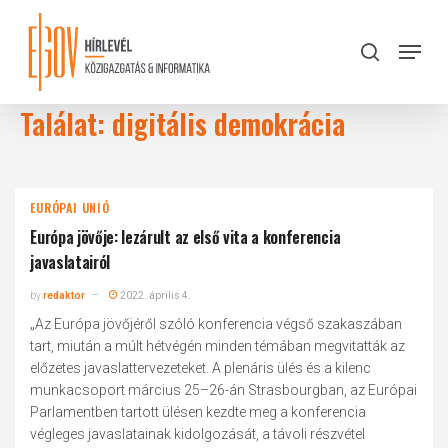
Skip
to
Menu
search
main
Close
content
Menu
Találat: digitális demokrácia
EURÓPAI UNIÓ
Európa jövője: lezárult az első vita a konferencia
javaslatairól
by
redaktor
2022. április 4.
„Az Európa jövőjéről szóló konferencia végső szakaszában
tart, miután a múlt hétvégén minden témában megvitatták az
előzetes javaslattervezeteket. A plenáris ülés és a kilenc
munkacsoport március 25–26-án Strasbourgban, az Európai
Parlamentben tartott ülésen kezdte meg a konferencia
végleges javaslatainak kidolgozását, a távoli részvétel