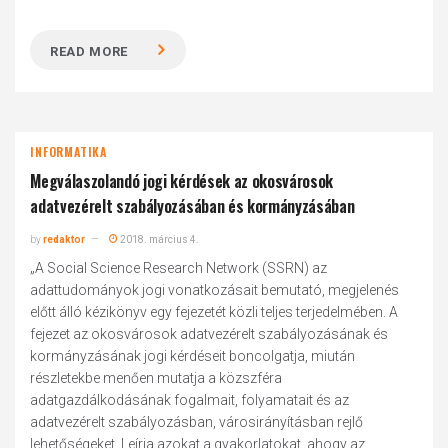
READ MORE
INFORMATIKA
Megválaszolandó jogi kérdések az okosvárosok
adatvezérelt szabályozásában és kormányzásában
by
redaktor
2018. március 4.
„A Social Science Research Network (SSRN) az
adattudományok jogi vonatkozásait bemutató, megjelenés
előtt álló kézikönyv egy fejezetét közli teljes terjedelmében. A
fejezet az okosvárosok adatvezérelt szabályozásának és
kormányzásának jogi kérdéseit boncolgatja, miután
részletekbe menően mutatja a közszféra
adatgazdálkodásának fogalmait, folyamatait és az
adatvezérelt szabályozásban, városirányításban rejlő
lehetőségeket. Leírja azokat a gyakorlatokat, ahogy az