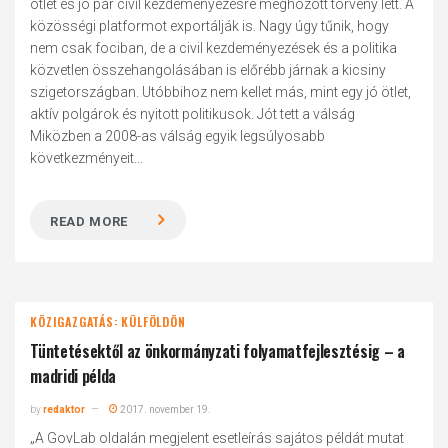
ötlet és jó pár civil kezdeményezésre meghozott törvény lett. A
közösségi platformot exportálják is. Nagy úgy tűnik, hogy
nem csak fociban, de a civil kezdeményezések és a politika
közvetlen összehangolásában is előrébb járnak a kicsiny
szigetországban. Utóbbihoz nem kellet más, mint egy jó ötlet,
aktív polgárok és nyitott politikusok. Jót tett a válság
Miközben a 2008-as válság egyik legsúlyosabb
következményeit...
READ MORE
KÖZIGAZGATÁS: KÜLFÖLDÖN
Tüntetésektől az önkormányzati folyamatfejlesztésig – a
madridi példa
by
redaktor
2017. november 19.
„A GovLab oldalán megjelent esetleírás sajátos példát mutat