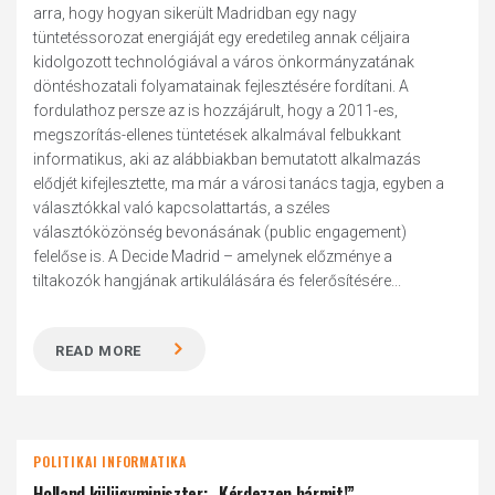
arra, hogy hogyan sikerült Madridban egy nagy
tüntetéssorozat energiáját egy eredetileg annak céljaira
kidolgozott technológiával a város önkormányzatának
döntéshozatali folyamatainak fejlesztésére fordítani. A
fordulathoz persze az is hozzájárult, hogy a 2011-es,
megszorítás-ellenes tüntetések alkalmával felbukkant
informatikus, aki az alábbiakban bemutatott alkalmazás
elődjét kifejlesztette, ma már a városi tanács tagja, egyben a
választókkal való kapcsolattartás, a széles
választóközönség bevonásának (public engagement)
felelőse is. A Decide Madrid – amelynek előzménye a
tiltakozók hangjának artikulálására és felerősítésére...
READ MORE
POLITIKAI INFORMATIKA
Holland külügyminiszter: „Kérdezzen bármit!”