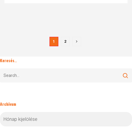
1
2
Keresés..
Archívum
Archívum