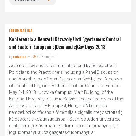
INFORMATIKA
Konferencia a Nemzeti Közszolgálati Egyetemen: Central
and Eastern European e|Dem and e|Gov Days 2018
by
redaktor
2018. május 1.
„eDemocracy and eGovernment for and by Researchers,
Politicians and Practitioners including a Panel Discussion
and Workshops on Smart Cities organized by the Congress
of Local and Regional Authorities of the Council of Europe
May 3-4, 2018 Ludovika Campus (Main Building) of the
National University of Public Service and the premises of the
Andrássy University Budapest, Hungary A kétnapos
nemzetközi konferencia fő témája a digitális megosztottság
kérdésköre a közigazgatásban. Számos tudományterületet
érint a téma, elsősorban az információs tudományokat, a
jogtudományt, a közigazgatás-tudományt, a...