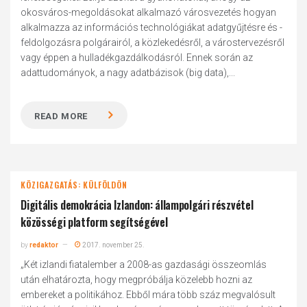
okosváros-megoldásokat alkalmazó városvezetés hogyan
alkalmazza az információs technológiákat adatgyűjtésre és -
feldolgozásra polgárairól, a közlekedésről, a várostervezésről
vagy éppen a hulladékgazdálkodásról. Ennek során az
adattudományok, a nagy adatbázisok (big data),...
READ MORE
KÖZIGAZGATÁS: KÜLFÖLDÖN
Digitális demokrácia Izlandon: állampolgári részvétel
közösségi platform segítségével
by
redaktor
2017. november 25.
„Két izlandi fiatalember a 2008-as gazdasági összeomlás
után elhatározta, hogy megpróbálja közelebb hozni az
embereket a politikához. Ebből mára több száz megvalósult