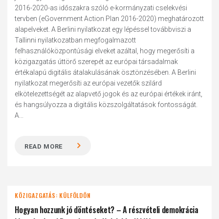
2016-2020-as időszakra szóló e-kormányzati cselekvési
tervben (eGovernment Action Plan 2016-2020) meghatározott
alapelveket. A Berlini nyilatkozat egy lépéssel továbbviszi a
Tallinni nyilatkozatban megfogalmazott
felhasználóközpontúsági elveket azáltal, hogy megerősíti a
közigazgatás úttörő szerepét az európai társadalmak
értékalapú digitális átalakulásának ösztönzésében. A Berlini
nyilatkozat megerősíti az európai vezetők szilárd
elkötelezettségét az alapvető jogok és az európai értékek iránt,
és hangsúlyozza a digitális közszolgáltatások fontosságát.
A...
READ MORE
KÖZIGAZGATÁS: KÜLFÖLDÖN
Hogyan hozzunk jó döntéseket? – A részvételi demokrácia