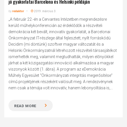
jó gyakorlatai Barcelona és Helsinki példáján
by
redaktor
2019. március 3.
„A február 22.-én a Cervantes Intézetben megrendezésre
kerülő műhelykonferencián az érdeklődők a részvételi
demokrácia két bevált, innovatív gyakorlatát, a Barcelonai
Önkormányzat IT-részlege által fejlesztett, nyílt forráskódú
Decidim (mi döntünk) szoftver magyar változatát és a
Helsinki Önkormányzatnál létrehozott részvételi társasjátékot
ismerhették meg, valamint megtudhatták, milyen előnyökkel
járhat a két közigazgatási innováció alkalmazása a magyar
viszonyok között (1. ábra). A program az eDemokrácia
Műhely Egyesület “Önkormányzati integritás megerősítése”
című projektjének részeként valósult meg. A rendezvénynek
nem csak a témája volt innovatív, hanem lebonyolítása is,...
READ MORE