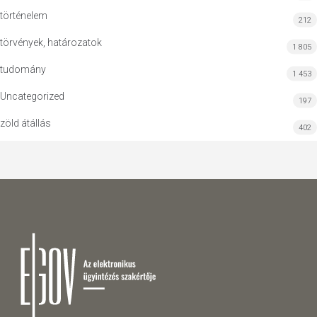
történelem
212
törvények, határozatok
1 805
tudomány
1 453
Uncategorized
197
zöld átállás
402