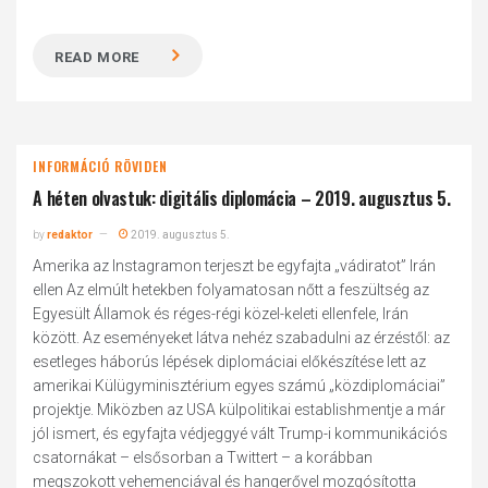
READ MORE
INFORMÁCIÓ RÖVIDEN
A héten olvastuk: digitális diplomácia – 2019. augusztus 5.
by
redaktor
2019. augusztus 5.
Amerika az Instagramon terjeszt be egyfajta „vádiratot” Irán
ellen Az elmúlt hetekben folyamatosan nőtt a feszültség az
Egyesült Államok és réges-régi közel-keleti ellenfele, Irán
között. Az eseményeket látva nehéz szabadulni az érzéstől: az
esetleges háborús lépések diplomáciai előkészítése lett az
amerikai Külügyminisztérium egyes számú „közdiplomáciai”
projektje. Miközben az USA külpolitikai establishmentje a már
jól ismert, és egyfajta védjeggyé vált Trump-i kommunikációs
csatornákat – elsősorban a Twittert – a korábban
megszokott vehemenciával és hangerővel mozgósította