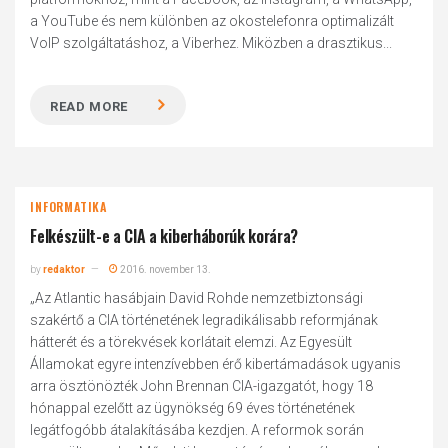
a YouTube és nem különben az okostelefonra optimalizált
VoIP szolgáltatáshoz, a Viberhez. Miközben a drasztikus...
READ MORE
INFORMATIKA
Felkészült-e a CIA a kiberháborúk korára?
by
redaktor
2016. november 13.
„Az Atlantic hasábjain David Rohde nemzetbiztonsági
szakértő a CIA történetének legradikálisabb reformjának
hátterét és a törekvések korlátait elemzi. Az Egyesült
Államokat egyre intenzívebben érő kibertámadások ugyanis
arra ösztönözték John Brennan CIA-igazgatót, hogy 18
hónappal ezelőtt az ügynökség 69 éves történetének
legátfogóbb átalakításába kezdjen. A reformok során