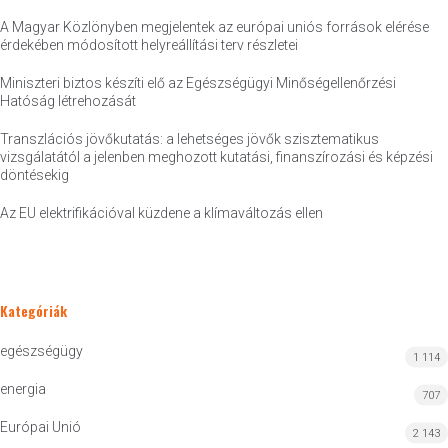
A Magyar Közlönyben megjelentek az európai uniós források elérése
érdekében módosított helyreállítási terv részletei
Miniszteri biztos készíti elő az Egészségügyi Minőségellenőrzési
Hatóság létrehozását
Transzlációs jövőkutatás: a lehetséges jövők szisztematikus
vizsgálatától a jelenben meghozott kutatási, finanszírozási és képzési
döntésekig
Az EU elektrifikációval küzdene a klímaváltozás ellen
Kategóriák
egészségügy
1 114
energia
707
Európai Unió
2 143