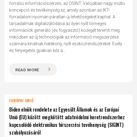
forrású információszerzés, az OSINT. Valójában nagy múltú
koncepció és tevékenység ez, amely azonban az IKT-
forradalom nyomán páratlan új lehetőségeket kaphat. A
társadalmak digitalizálódása az ilyen nyílt tömeges
információk generáló (és fogyasztó) közegét teremti meg,
miközben az új technológiák az információ megszerzése
számára kínálnak hatékony, nyílt eszközrendszereket. Esély
és fenyegetés gyakran kéz a...
READ MORE
EURÓPAI UNIÓ
Biden elnök rendelete az Egyesült Államok és az Európai
Unió (EU) között megkötött adatvédelmi keretrendszerhez
kapcsolódó elektronikus hírszerzési tevékenység (SIGINT)
szabályozásáról