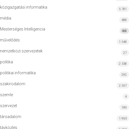
közigazgatási informatika
5 781
média
488
Mesterséges Intelligencia
422
MI
művelődés
1 548
nemzetközi szervezetek
27
politika
2 338
politikai informatika
292
szakirodalom
2 507
szemle
4
szervezet
189
társadalom
1 963
távközlés