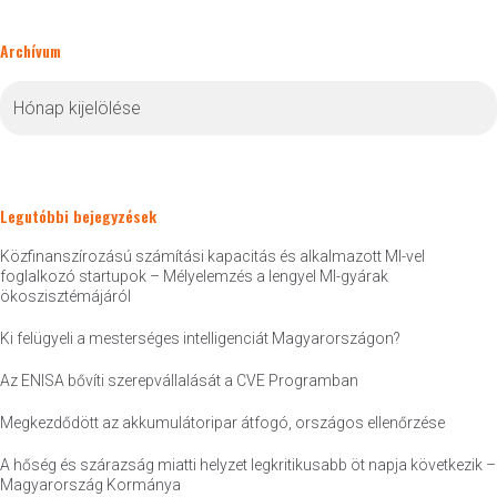
Archívum
Archívum
Legutóbbi bejegyzések
Közfinanszírozású számítási kapacitás és alkalmazott MI-vel
foglalkozó startupok – Mélyelemzés a lengyel MI-gyárak
ökoszisztémájáról
Ki felügyeli a mesterséges intelligenciát Magyarországon?
Az ENISA bővíti szerepvállalását a CVE Programban
Megkezdődött az akkumulátoripar átfogó, országos ellenőrzése
A hőség és szárazság miatti helyzet legkritikusabb öt napja következik –
Magyarország Kormánya