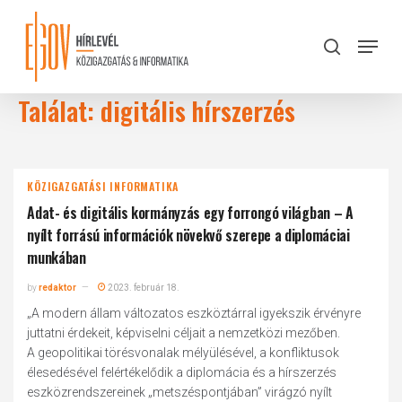
Skip
to
Menu
search
main
Close
content
Menu
Találat: digitális hírszerzés
KÖZIGAZGATÁSI INFORMATIKA
Adat- és digitális kormányzás egy forrongó világban – A
nyílt forrású információk növekvő szerepe a diplomáciai
munkában
by
redaktor
2023. február 18.
„A modern állam változatos eszköztárral igyekszik érvényre
juttatni érdekeit, képviselni céljait a nemzetközi mezőben.
A geopolitikai törésvonalak mélyülésével, a konfliktusok
élesedésével felértékelődik a diplomácia és a hírszerzés
eszközrendszereinek „metszéspontjában” virágzó nyílt