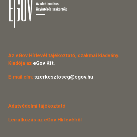
Az eGov Hírlevél tájékoztató, szakmai kiadvány.
Kiadója az
eGov Kft.
E-mail cím:
szerkesztoseg@egov.hu
Adatvédelmi tájékoztató
Leiratkozás az eGov Hírlevélről