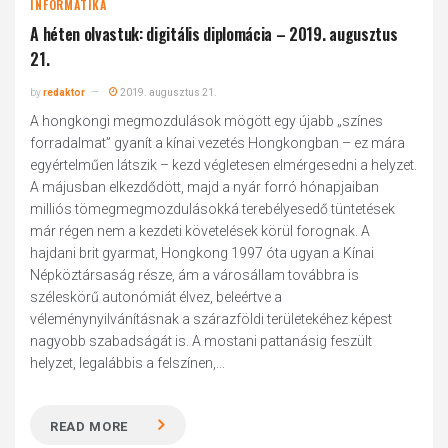
INFORMATIKA
A héten olvastuk: digitális diplomácia – 2019. augusztus
21.
by
redaktor
2019. augusztus 21.
A hongkongi megmozdulások mögött egy újabb „színes
forradalmat” gyanít a kínai vezetés Hongkongban – ez mára
egyértelműen látszik – kezd végletesen elmérgesedni a helyzet.
A májusban elkezdődött, majd a nyár forró hónapjaiban
milliós tömegmegmozdulásokká terebélyesedő tüntetések
már régen nem a kezdeti követelések körül forognak. A
hajdani brit gyarmat, Hongkong 1997 óta ugyan a Kínai
Népköztársaság része, ám a városállam továbbra is
széleskörű autonómiát élvez, beleértve a
véleménynyilvánításnak a szárazföldi területekéhez képest
nagyobb szabadságát is. A mostani pattanásig feszült
helyzet, legalábbis a felszínen,...
READ MORE