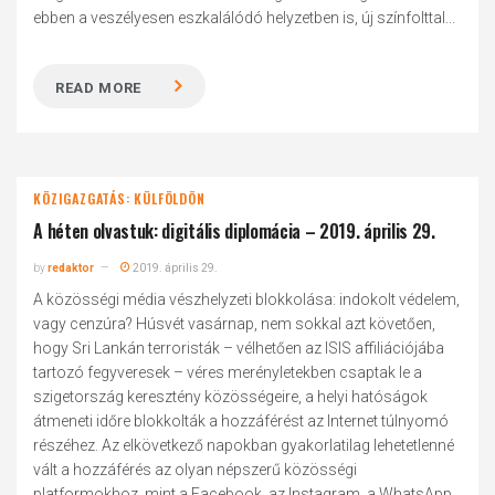
ebben a veszélyesen eszkalálódó helyzetben is, új színfolttal...
READ MORE
KÖZIGAZGATÁS: KÜLFÖLDÖN
A héten olvastuk: digitális diplomácia – 2019. április 29.
by
redaktor
2019. április 29.
A közösségi média vészhelyzeti blokkolása: indokolt védelem,
vagy cenzúra? Húsvét vasárnap, nem sokkal azt követően,
hogy Sri Lankán terroristák – vélhetően az ISIS affiliációjába
tartozó fegyveresek – véres merényletekben csaptak le a
szigetország keresztény közösségeire, a helyi hatóságok
átmeneti időre blokkolták a hozzáférést az Internet túlnyomó
részéhez. Az elkövetkező napokban gyakorlatilag lehetetlenné
vált a hozzáférés az olyan népszerű közösségi
platformokhoz, mint a Facebook, az Instagram, a WhatsApp,