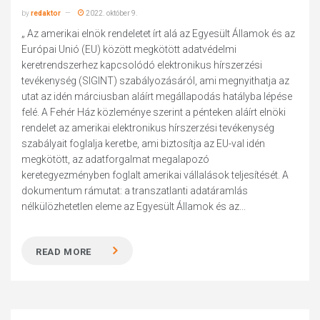
by
redaktor
2022. október 9.
„ Az amerikai elnök rendeletet írt alá az Egyesült Államok és az
Európai Unió (EU) között megkötött adatvédelmi
keretrendszerhez kapcsolódó elektronikus hírszerzési
tevékenység (SIGINT) szabályozásáról, ami megnyithatja az
utat az idén márciusban aláírt megállapodás hatályba lépése
felé. A Fehér Ház közleménye szerint a pénteken aláírt elnöki
rendelet az amerikai elektronikus hírszerzési tevékenység
szabályait foglalja keretbe, ami biztosítja az EU-val idén
megkötött, az adatforgalmat megalapozó
keretegyezményben foglalt amerikai vállalások teljesítését. A
dokumentum rámutat: a transzatlanti adatáramlás
nélkülözhetetlen eleme az Egyesült Államok és az...
READ MORE