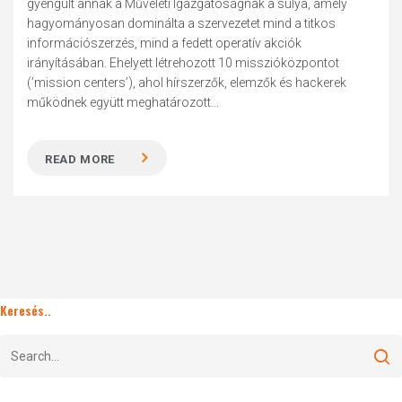
gyengült annak a Műveleti Igazgatóságnak a súlya, amely
hagyományosan dominálta a szervezetet mind a titkos
információszerzés, mind a fedett operatív akciók
irányításában. Ehelyett létrehozott 10 misszióközpontot
(’mission centers’), ahol hírszerzők, elemzők és hackerek
működnek együtt meghatározott...
READ MORE
Keresés..