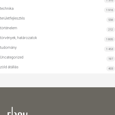
1 310
technika
1 916
területfejlesztés
556
történelem
212
törvények, határozatok
1 805
tudomány
1 453
Uncategorized
197
zöld átállás
403