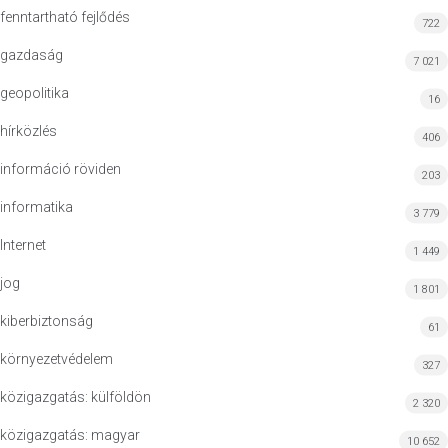
fenntartható fejlődés
722
gazdaság
7 021
geopolitika
16
hírközlés
406
információ röviden
203
informatika
3 779
Internet
1 449
jog
1 801
kiberbiztonság
61
környezetvédelem
327
közigazgatás: külföldön
2 320
közigazgatás: magyar
10 652