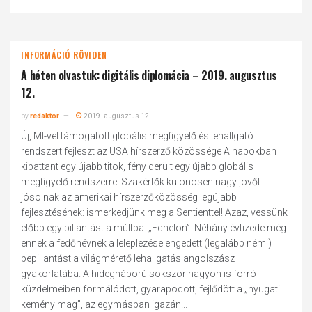
INFORMÁCIÓ RÖVIDEN
A héten olvastuk: digitális diplomácia – 2019. augusztus
12.
by
redaktor
2019. augusztus 12.
Új, MI-vel támogatott globális megfigyelő és lehallgató
rendszert fejleszt az USA hírszerző közössége A napokban
kipattant egy újabb titok, fény derült egy újabb globális
megfigyelő rendszerre. Szakértők különösen nagy jövőt
jósolnak az amerikai hírszerzőközösség legújabb
fejlesztésének: ismerkedjünk meg a Sentienttel! Azaz, vessünk
előbb egy pillantást a múltba: „Echelon”. Néhány évtizede még
ennek a fedőnévnek a leleplezése engedett (legalább némi)
bepillantást a világmérető lehallgatás angolszász
gyakorlatába. A hidegháború sokszor nagyon is forró
küzdelmeiben formálódott, gyarapodott, fejlődött a „nyugati
kemény mag”, az egymásban igazán...