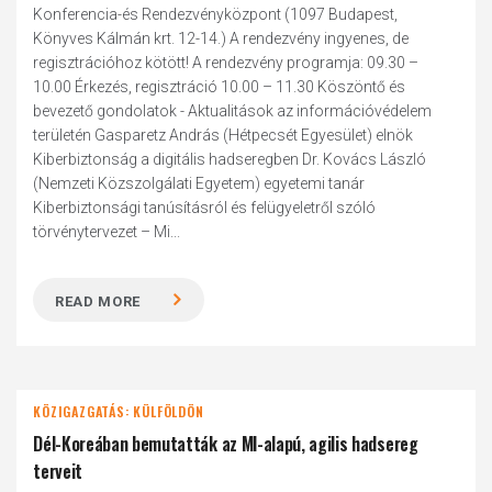
Konferencia-és Rendezvényközpont (1097 Budapest,
Könyves Kálmán krt. 12-14.) A rendezvény ingyenes, de
regisztrációhoz kötött! A rendezvény programja: 09.30 –
10.00 Érkezés, regisztráció 10.00 – 11.30 Köszöntő és
bevezető gondolatok - Aktualitások az információvédelem
területén Gasparetz András (Hétpecsét Egyesület) elnök
Kiberbiztonság a digitális hadseregben Dr. Kovács László
(Nemzeti Közszolgálati Egyetem) egyetemi tanár
Kiberbiztonsági tanúsításról és felügyeletről szóló
törvénytervezet – Mi...
READ MORE
KÖZIGAZGATÁS: KÜLFÖLDÖN
Dél-Koreában bemutatták az MI-alapú, agilis hadsereg
terveit