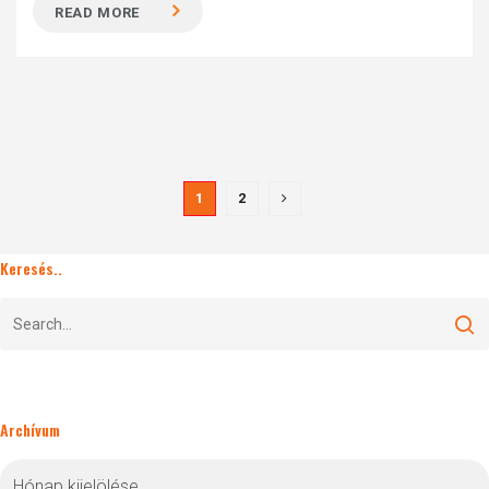
READ MORE
1
2
Keresés..
Archívum
Archívum