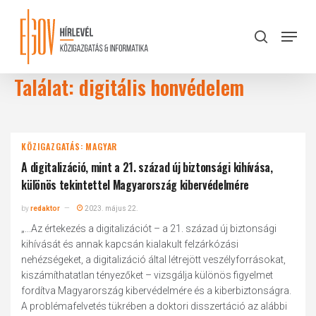
Skip
to
Menu
search
main
Close
content
Menu
Találat: digitális honvédelem
KÖZIGAZGATÁS: MAGYAR
A digitalizáció, mint a 21. század új biztonsági kihívása,
különös tekintettel Magyarország kibervédelmére
by
redaktor
2023. május 22.
„...Az értekezés a digitalizációt – a 21. század új biztonsági
kihívását és annak kapcsán kialakult felzárkózási
nehézségeket, a digitalizáció által létrejött veszélyforrásokat,
kiszámíthatatlan tényezőket – vizsgálja különös figyelmet
fordítva Magyarország kibervédelmére és a kiberbiztonságra.
A problémafelvetés tükrében a doktori disszertáció az alábbi