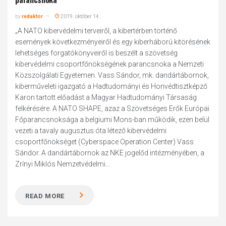
by
redaktor
2019. október 14.
„A NATO kibervédelmi terveiről, a kibertérben történő
események következményeiről és egy kiberháború kitörésének
lehetséges forgatókönyveiről is beszélt a szövetség
kibervédelmi csoportfőnökségének parancsnoka a Nemzeti
Közszolgálati Egyetemen. Vass Sándor, mk. dandártábornok,
kiberműveleti igazgató a Hadtudományi és Honvédtisztképző
Karon tartott előadást a Magyar Hadtudományi Társaság
felkérésére. A NATO SHAPE, azaz a Szövetséges Erők Európai
Főparancsnoksága a belgiumi Mons-ban működik, ezen belül
vezeti a tavaly augusztus óta létező kibervédelmi
csoportfőnökséget (Cyberspace Operation Center) Vass
Sándor. A dandártábornok az NKE jogelőd intézményében, a
Zrínyi Miklós Nemzetvédelmi...
READ MORE