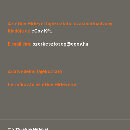
Az eGov Hírlevél tájékoztató, szakmai kiadvány.
Kiadója az
eGov Kft.
E-mail cím:
szerkesztoseg@egov.hu
Adatvédelmi tájékoztató
Leiratkozás az eGov Hírlevélről
© 2026 eGov Hírlevél.