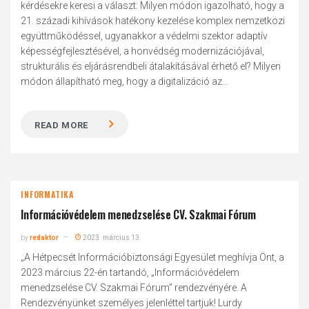
kérdésekre keresi a választ: Milyen módon igazolható, hogy a
21. századi kihívások hatékony kezelése komplex nemzetközi
együttműködéssel, ugyanakkor a védelmi szektor adaptív
képességfejlesztésével, a honvédség modernizációjával,
strukturális és eljárásrendbeli átalakításával érhető el? Milyen
módon állapítható meg, hogy a digitalizáció az...
READ MORE
INFORMATIKA
Információvédelem menedzselése CV. Szakmai Fórum
by
redaktor
2023. március 13.
„A Hétpecsét Információbiztonsági Egyesület meghívja Önt, a
2023 március 22-én tartandó, „Információvédelem
menedzselése CV. Szakmai Fórum” rendezvényére. A
Rendezvényünket személyes jelenléttel tartjuk! Lurdy