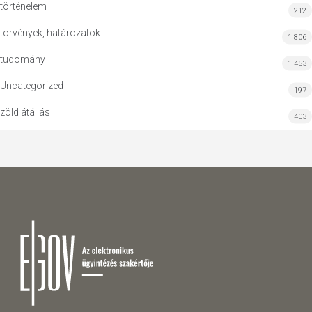
történelem
212
törvények, határozatok
1 806
tudomány
1 453
Uncategorized
197
zöld átállás
403