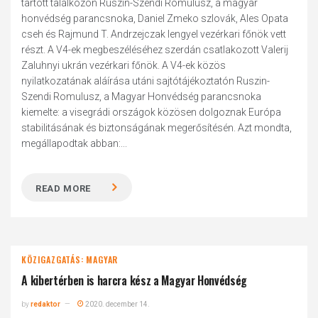
tartott találkozón Ruszin-Szendi Romulusz, a magyar
honvédség parancsnoka, Daniel Zmeko szlovák, Ales Opata
cseh és Rajmund T. Andrzejczak lengyel vezérkari főnök vett
részt. A V4-ek megbeszéléséhez szerdán csatlakozott Valerij
Zaluhnyi ukrán vezérkari főnök. A V4-ek közös
nyilatkozatának aláírása utáni sajtótájékoztatón Ruszin-
Szendi Romulusz, a Magyar Honvédség parancsnoka
kiemelte: a visegrádi országok közösen dolgoznak Európa
stabilitásának és biztonságának megerősítésén. Azt mondta,
megállapodtak abban:...
READ MORE
KÖZIGAZGATÁS: MAGYAR
A kibertérben is harcra kész a Magyar Honvédség
by
redaktor
2020. december 14.