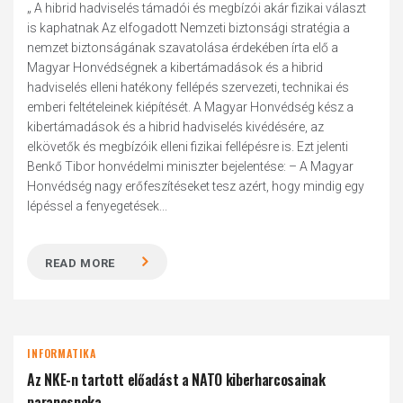
„ A hibrid hadviselés támadói és megbízói akár fizikai választ
is kaphatnak Az elfogadott Nemzeti biztonsági stratégia a
nemzet biztonságának szavatolása érdekében írta elő a
Magyar Honvédségnek a kibertámadások és a hibrid
hadviselés elleni hatékony fellépés szervezeti, technikai és
emberi feltételeinek kiépítését. A Magyar Honvédség kész a
kibertámadások és a hibrid hadviselés kivédésére, az
elkövetők és megbízóik elleni fizikai fellépésre is. Ezt jelenti
Benkő Tibor honvédelmi miniszter bejelentése: – A Magyar
Honvédség nagy erőfeszítéseket tesz azért, hogy mindig egy
lépéssel a fenyegetések...
READ MORE
INFORMATIKA
Az NKE-n tartott előadást a NATO kiberharcosainak
parancsnoka