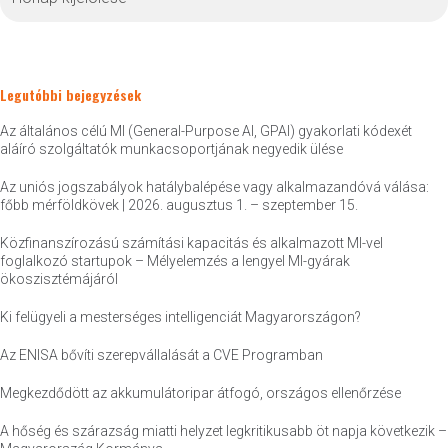
Legutóbbi bejegyzések
Az általános célú MI (General-Purpose AI, GPAI) gyakorlati kódexét
aláíró szolgáltatók munkacsoportjának negyedik ülése
Az uniós jogszabályok hatálybalépése vagy alkalmazandóvá válása:
főbb mérföldkövek | 2026. augusztus 1. – szeptember 15.
Közfinanszírozású számítási kapacitás és alkalmazott MI-vel
foglalkozó startupok – Mélyelemzés a lengyel MI-gyárak
ökoszisztémájáról
Ki felügyeli a mesterséges intelligenciát Magyarországon?
Az ENISA bővíti szerepvállalását a CVE Programban
Megkezdődött az akkumulátoripar átfogó, országos ellenőrzése
A hőség és szárazság miatti helyzet legkritikusabb öt napja következik –