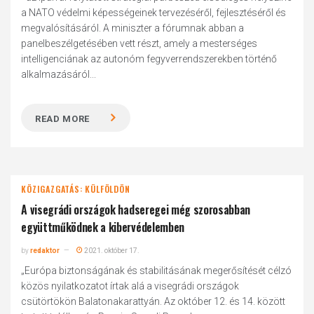
a NATO védelmi képességeinek tervezéséről, fejlesztéséről és
megvalósításáról. A miniszter a fórumnak abban a
panelbeszélgetésében vett részt, amely a mesterséges
intelligenciának az autonóm fegyverrendszerekben történő
alkalmazásáról...
READ MORE
KÖZIGAZGATÁS: KÜLFÖLDÖN
A visegrádi országok hadseregei még szorosabban
együttműködnek a kibervédelemben
by
redaktor
2021. október 17.
„Európa biztonságának és stabilitásának megerősítését célzó
közös nyilatkozatot írtak alá a visegrádi országok
csütörtökön Balatonakarattyán. Az október 12. és 14. között