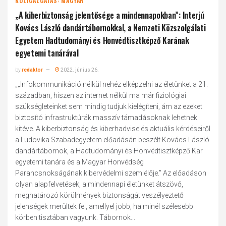
KÖZIGAZGATÁS: MAGYAR
„A kiberbiztonság jelentősége a mindennapokban”: Interjú
Kovács László dandártábornokkal, a Nemzeti Közszolgálati
Egyetem Hadtudományi és Honvédtisztképző Karának
egyetemi tanárával
by
redaktor
2022. június 26.
„„Infokommunikáció nélkül nehéz elképzelni az életünket a 21.
században, hiszen az internet nélkül ma már fiziológiai
szükségleteinket sem mindig tudjuk kielégíteni, ám az ezeket
biztosító infrastruktúrák masszív támadásoknak lehetnek
kitéve. A kiberbiztonság és kiberhadviselés aktuális kérdéseiről
a Ludovika Szabadegyetem előadásán beszélt Kovács László
dandártábornok, a Hadtudományi és Honvédtisztképző Kar
egyetemi tanára és a Magyar Honvédség
Parancsnokságának kibervédelmi szemlélője.” Az előadáson
olyan alapfelvetések, a mindennapi életünket átszövő,
meghatározó körülmények biztonságát veszélyeztető
jelenségek merültek fel, amellyel jobb, ha minél szélesebb
körben tisztában vagyunk. Tábornok...