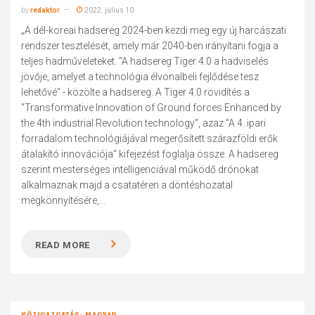
by
redaktor
2022. július 10.
„A dél-koreai hadsereg 2024-ben kezdi meg egy új harcászati
rendszer tesztelését, amely már 2040-ben irányítani fogja a
teljes hadműveleteket. "A hadsereg Tiger 4.0 a hadviselés
jövője, amelyet a technológia élvonalbeli fejlődése tesz
lehetővé" - közölte a hadsereg. A Tiger 4.0 rövidítés a
"Transformative Innovation of Ground forces Enhanced by
the 4th industrial Revolution technology", azaz "A 4. ipari
forradalom technológiájával megerősített szárazföldi erők
átalakító innovációja" kifejezést foglalja össze. A hadsereg
szerint mesterséges intelligenciával működő drónokat
alkalmaznak majd a csatatéren a döntéshozatal
megkönnyítésére,...
READ MORE