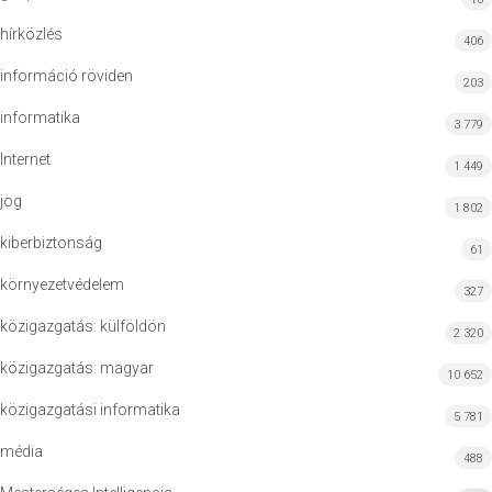
hírközlés
406
információ röviden
203
informatika
3 779
Internet
1 449
jog
1 802
kiberbiztonság
61
környezetvédelem
327
közigazgatás: külföldön
2 320
közigazgatás: magyar
10 652
közigazgatási informatika
5 781
média
488