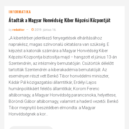
INFORMATIKA
Átadták a Magyar Honvédség Kiber Képzési Központját
by
redaktor
2019. június 16.
„A kibertérben jelentkező fenyegetések elhárításához
naprakész, magas színvonalú oktatásra van szükség. E
képzést a katonák számára a Magyar Honvédség Kiber
Képzési Központja biztosítja majd – hangzott el június 13-án
Szentendrén, az intézmény bemutatóján. Csütörtök délelőtt
tartották Szentendrén a kiberakadémia bemutatóját. Az
eseményen részt vett Benkő Tibor honvédelmi miniszter,
Kádár Pál közigazgatási államtitkár, Erdélyi Lajos
humánpolitikáért felelős államtitkár, Korom Ferenc
altábornagy, a Magyar Honvédség parancsnoka, helyettese,
Böröndi Gábor altábornagy, valamint a haderő vezetői. Benkő
Tibor megnyitó beszédében elmondta: a Magyar
Honvédségnek a kor...