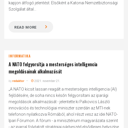
kapjon átfogó jelentést. Elsőként a Katonai Nemzetbiztonsági
Szolgálat által...
READ MORE
INFORMATIKA
A NATO felgyorsítja a mesterséges intelligencia
megoldásainak alkalmazását
by
redaktor
2021. november 21.
„A NATO kicsit lassan reagált a mesterséges intelligencia (AI)
fejlődésére, de soha nincs későn felgyorsítani az iparági
megoldások alkalmazását - jelentette ki Palkovics László
innovációs és technológiai miniszter szerdán az MTI-nek
telefonon nyilatkozva Rómából, ahol részt vesz az idei NATO-
Ipari Fórumon. A fórum - a minisztérium magyarázata szerint
- az iparral folytatott stratégiai párbeszéd elsődleges helyszíne