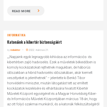
READ MORE
INFORMATIKA
Katonáink a kibertér biztonságáért
by
redaktor
2022. március 21.
„„Napjaink egyik legnagyobb kihívása az információs- és
kibertérben zajló hadviselés. Ezek a műveletek békeidőben is
komoly kockázatokat rejthetnek magukban, de háborús
időszakban a hibrid hadviselés időszakában, akár kiemelt
veszélyeket is jelenthetnek” – jelentette ki Benkő Tibor
honvédelmi miniszter, miután látogatást tett az említett
kockázatok kezelésére és elhárítására hivatott Kibertér
Műveleti Központ egységénél és a Magyar Honvédség Kiber-
és Információs Műveleti Központjában március 18-án, hogy
az ott folyó szakmai munkáról, és a katonák felkészültségéről