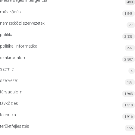
Mesterséges Intelligencia
423
MI
művelődés
1 548
nemzetközi szervezetek
27
politika
2 338
politikai informatika
292
szakirodalom
2 507
szemle
4
szervezet
189
társadalom
1 963
távközlés
1 310
technika
1 916
területfejlesztés
556