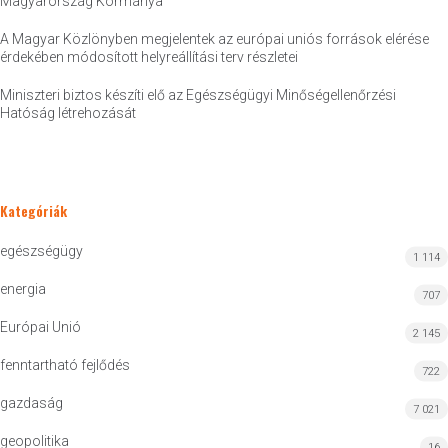
Magyarország Kormánya
A Magyar Közlönyben megjelentek az európai uniós források elérése
érdekében módosított helyreállítási terv részletei
Miniszteri biztos készíti elő az Egészségügyi Minőségellenőrzési
Hatóság létrehozását
Kategóriák
egészségügy
1 114
energia
707
Európai Unió
2 145
fenntartható fejlődés
722
gazdaság
7 021
geopolitika
16