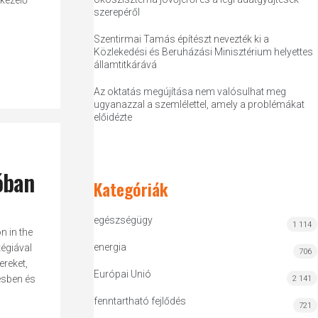
-kezelő
szerepéről
Szentirmai Tamás építészt nevezték ki a
Közlekedési és Beruházási Minisztérium helyettes
államtitkárává
Az oktatás megújítása nem valósulhat meg
ugyanazzal a szemlélettel, amely a problémákat
előidézte
óban
Kategóriák
egészségügy
1 114
n in the
energia
tégiával
706
ereket,
Európai Unió
ésben és
2 141
fenntartható fejlődés
721