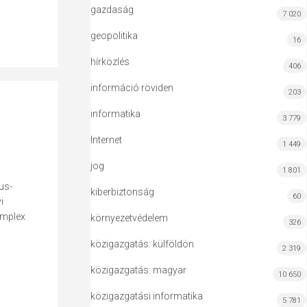
gazdaság
7 020
geopolitika
16
hírközlés
406
információ röviden
203
informatika
3 779
Internet
1 449
jog
1 801
us-
kiberbiztonság
60
i
omplex
környezetvédelem
326
közigazgatás: külföldön
2 319
közigazgatás: magyar
10 650
közigazgatási informatika
5 781