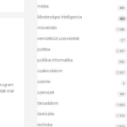
média
488
Mesterséges Intelligencia
420
MI
művelődés
1 548
nemzetközi szervezetek
27
politika
2 337
politikai informatika
292
szakirodalom
2 507
szemle
4
 program
zdák már
szervezet
189
társadalom
1 963
távközlés
1 310
technika
1 916