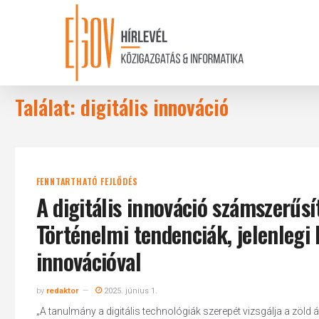
Skip
to
main
content
Találat: digitális innováció
FENNTARTHATÓ FEJLŐDÉS
A digitális innováció számszerűs
Történelmi tendenciák, jelenlegi 
innovációval
by
redaktor
2025. június 1.
„A tanulmány a digitális technológiák szerepét vizsgálja a zöld 