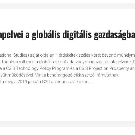
pelvei a globális digitális gazdaságb
ernational Studies) saját oldalán – érdekeltek széles körét bevonó műhel
ogalmazott meg a globális szintű adatvagyon-igazgatás alapelveire (
a a CSIS Technology Policy Program és a CSIS Project on Prosperity a
együttműködésével. Mint a beharangozó cikk szerzői rámutatnak:
a meg a 2019 januári G20-as csúcstalálkozón,...