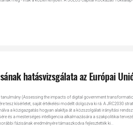
alósítanak meg - írták a közleményben. A SOLUS Capital Kockázati Tőkealap
lásának hatásvizsgálata az Európai Uni
 tanulmány (Assessing the impacts of digital government transformatio
e tesz kísérletet, saját értékelési modellt dolgozva ki rá. A JRC2030 stra
nálva a közigazgatás hogyan alakítja át a közszolgálati irányítási rendsz
ésére és a mesterséges intelligencia alkalmazására a szakpolitikai tervez
korábbi fázisának eredményére támaszkodva fejlesztették ki...