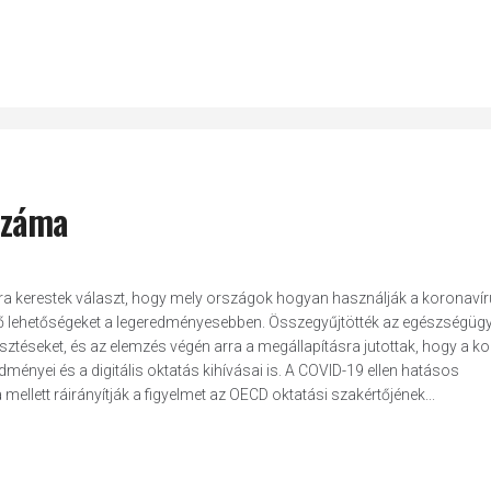
 száma
arra kerestek választ, hogy mely országok hogyan használják a koronavír
lő lehetőségeket a legeredményesebben. Összegyűjtötték az egészségügy
sztéseket, és az elemzés végén arra a megállapításra jutottak, hogy a k
ményei és a digitális oktatás kihívásai is. A COVID-19 ellen hatásos
lett ráirányítják a figyelmet az OECD oktatási szakértőjének...