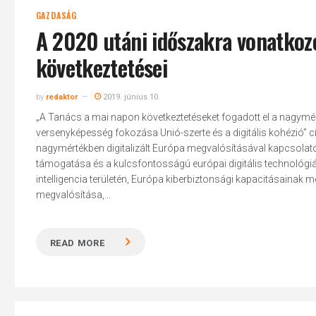
GAZDASÁG
A 2020 utáni időszakra vonatkozó 
következtetései
by
redaktor
2019. június 10.
„A Tanács a mai napon következtetéseket fogadott el a nagymérté
versenyképesség fokozása Unió-szerte és a digitális kohézió” cí
nagymértékben digitalizált Európa megvalósításával kapcsolatos
támogatása és a kulcsfontosságú európai digitális technológiák 
intelligencia területén, Európa kiberbiztonsági kapacitásainak m
megvalósítása,...
READ MORE