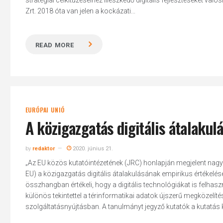
stratégiai célkitűzéseihez illeszkedő digitális fejlesztéseket v
Zrt. 2018 óta van jelen a kockázati...
READ MORE
EURÓPAI UNIÓ
A közigazgatás digitális átalaku
by
redaktor
2020. június 21.
„Az EU közös kutatóintézetének (JRC) honlapján megjelent nagy
EU) a közigazgatás digitális átalakulásának empirikus értékelésér
összhangban értékeli, hogy a digitális technológiákat is felhasz
különös tekintettel a térinformatikai adatok újszerű megközelít
szolgáltatásnyújtásban. A tanulmányt jegyző kutatók a kutatás 