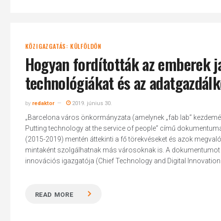
KÖZIGAZGATÁS: KÜLFÖLDÖN
Hogyan fordították az emberek j
technológiákat és az adatgazdál
by
redaktor
2019. június 30.
„Barcelona város önkormányzata (amelynek „fab lab” kezdeménye
Putting technology at the service of people” című dokumentumát,
(2015-2019) mentén áttekinti a fő törekvéseket és azok megval
mintaként szolgálhatnak más városoknak is. A dokumentumot je
innovációs igazgatója (Chief Technology and Digital Innovation Off
READ MORE