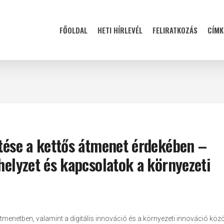
FŐOLDAL
HETI HÍRLEVÉL
FELIRATKOZÁS
CÍMK
ítése a kettős átmenet érdekében –
helyzet és kapcsolatok a környezeti
átmenetben, valamint a digitális innováció és a környezeti innováció közö