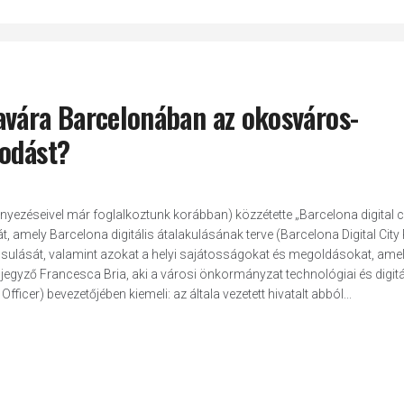
avára Barcelonában az okosváros-
kodást?
zéseivel már foglalkoztunk korábban) közzétette „Barcelona digital ci
 amely Barcelona digitális átalakulásának terve (Barcelona Digital City
ósulását, valamint azokat a helyi sajátosságokat és megoldásokat, ame
gyző Francesca Bria, aki a városi önkormányzat technológiai és digitá
icer) bevezetőjében kiemeli: az általa vezetett hivatalt abból...