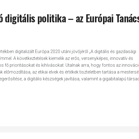
digitális politika – az Európai Tanác
kben digitalizált Európa 2020 utáni jövőjéről „A digitális és gazdasági
mmel. A következtetések kiemelik az erős, versenyképes, innovatív és
 fő prioritásokat és kihívásokat. Utalnak arra, hogy fontos az innovác
előmozdítása, az etikai elvek és értékek tiszteletben tartása a mesters
egerősítése, a digitális készségek javítása, valamint a gigabitalapú társ