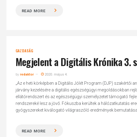
READ MORE
GAZDASÁG
Megjelent a Digitális Krónika 3.
by
redaktor
2020. május 4.
„Az e heti körképben a Digitális Jólét Program (DJP) szakértői 
járvány kezelésére a digitális egészségügyi megoldásokban rej
ellátórendszert és az egészségügyi személyzetet támogató fejle
rendszereké lesz a jövő. Fókuszba kerültek a hálózatkutatás ered
gyógyszereket kiválogató világraszóló eredmények bemutatása mel
READ MORE