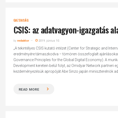
GAZDASÁG
CSIS: az adatvagyon-igazgatás ala
by
redaktor
2019. június 10.
„A tekintélyes CSIS kutató intézet (Center for Strategic and Int
eredményére támaszkodva – tömören összefoglalt ajánlásokat f
Governance Principles for the Global Digital Economy). A munk
Development keretein belül folyt, az Omidyar Network partneri 
kezdeményezésük apropóját Abe Sinzo japán miniszterelnök adt
READ MORE