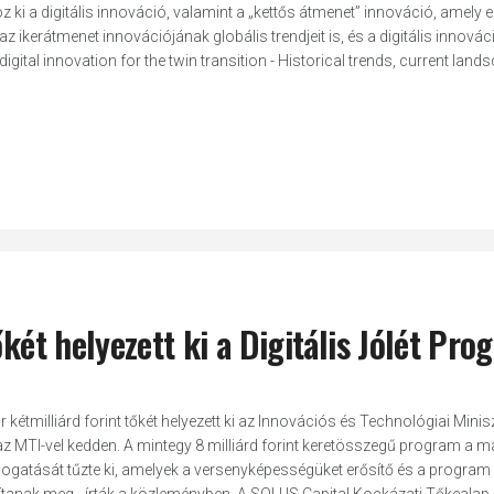
ki a digitális innováció, valamint a „kettős átmenet” innováció, amely 
z ikerátmenet innovációjának globális trendjeit is, és a digitális innovác
digital innovation for the twin transition - Historical trends, current lan
őkét helyezett ki a Digitális Jólét Pro
kétmilliárd forint tőkét helyezett ki az Innovációs és Technológiai Mini
 az MTI-vel kedden. A mintegy 8 milliárd forint keretösszegű program a 
mogatását tűzte ki, amelyek a versenyképességüket erősítő és a program