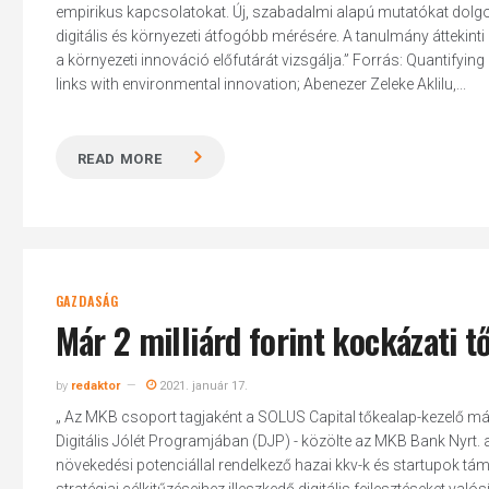
empirikus kapcsolatokat. Új, szabadalmi alapú mutatókat dolgoz 
digitális és környezeti átfogóbb mérésére. A tanulmány áttekinti a
a környezeti innováció előfutárát vizsgálja.” Forrás: Quantifying 
links with environmental innovation; Abenezer Zeleke Aklilu,...
READ MORE
GAZDASÁG
Már 2 milliárd forint kockázati t
by
redaktor
2021. január 17.
„ Az MKB csoport tagjaként a SOLUS Capital tőkealap-kezelő már 
Hit enter to search or ESC to close
Digitális Jólét Programjában (DJP) - közölte az MKB Bank Nyrt.
növekedési potenciállal rendelkező hazai kkv-k és startupok tá