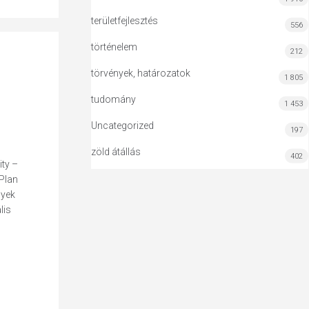
területfejlesztés
556
történelem
212
törvények, határozatok
1 805
tudomány
1 453
Uncategorized
197
zöld átállás
402
ty –
 Plan
lyek
lis