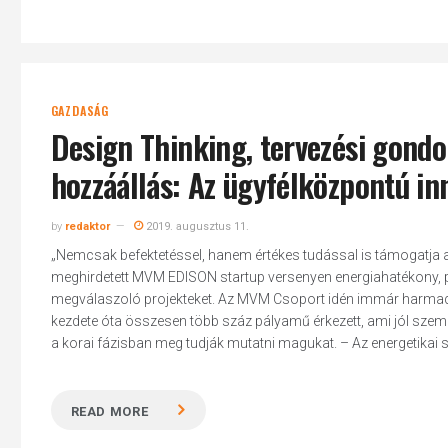
GAZDASÁG
Design Thinking, tervezési gond
hozzáállás: Az ügyfélközpontú in
by
redaktor
2019. augusztus 11.
„Nemcsak befektetéssel, hanem értékes tudással is támogatja a 
meghirdetett MVM EDISON startup versenyen energiahatékony, pi
megválaszoló projekteket. Az MVM Csoport idén immár harmadi
kezdete óta összesen több száz pályamű érkezett, ami jól szem
a korai fázisban meg tudják mutatni magukat. – Az energetikai sz
READ MORE