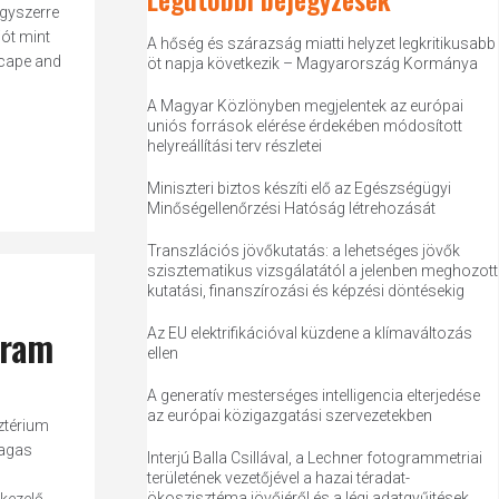
egyszerre
iót mint
A hőség és szárazság miatti helyzet legkritikusabb
dscape and
öt napja következik – Magyarország Kormánya
A Magyar Közlönyben megjelentek az európai
uniós források elérése érdekében módosított
helyreállítási terv részletei
Miniszteri biztos készíti elő az Egészségügyi
Minőségellenőrzési Hatóság létrehozását
Transzlációs jövőkutatás: a lehetséges jövők
szisztematikus vizsgálatától a jelenben meghozott
kutatási, finanszírozási és képzési döntésekig
gram
Az EU elektrifikációval küzdene a klímaváltozás
ellen
A generatív mesterséges intelligencia elterjedése
az európai közigazgatási szervezetekben
sztérium
magas
Interjú Balla Csillával, a Lechner fotogrammetriai
területének vezetőjével a hazai téradat-
ökoszisztéma jövőjéről és a légi adatgyűjtések