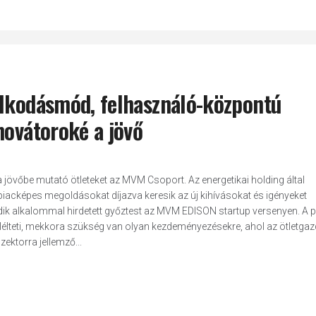
olkodásmód, felhasználó-központú
novátoroké a jövő
jövőbe mutató ötleteket az MVM Csoport. Az energetikai holding által
acképes megoldásokat díjazva keresik az új kihívásokat és igényeket
k alkalommal hirdetett győztest az MVM EDISON startup versenyen. A
lélteti, mekkora szükség van olyan kezdeményezésekre, ahol az ötletga
ektorra jellemző...