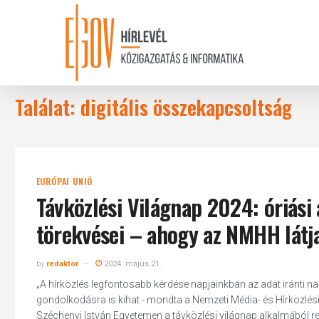
Skip
to
main
content
Találat: digitális összekapcsoltság
EURÓPAI UNIÓ
Távközlési Világnap 2024: óriási 
törekvései – ahogy az NMHH látj
by
redaktor
2024. május 21.
„A hírközlés legfontosabb kérdése napjainkban az adat iránti nag
gondolkodásra is kihat - mondta a Nemzeti Média- és Hírközlé
Széchenyi István Egyetemen a távközlési világnap alkalmából ren