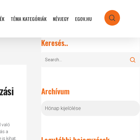
ÉK
TÉMA KATEGÓRIÁK
NÉVJEGY
EGOV.HU
search
Keresés..
zási
Archívum
Archívum
l való
ás a
Legutóbbi bejegyzések
is kihat.