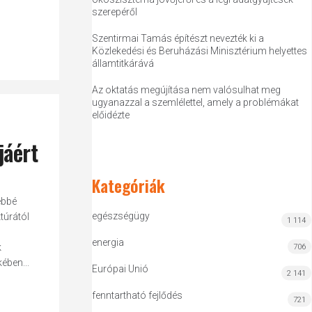
szerepéről
Szentirmai Tamás építészt nevezték ki a
Közlekedési és Beruházási Minisztérium helyettes
államtitkárává
Az oktatás megújítása nem valósulhat meg
ugyanazzal a szemlélettel, amely a problémákat
előidézte
jáért
Kategóriák
ebbé
egészségügy
túrától
1 114
energia
k
706
ében...
Európai Unió
2 141
fenntartható fejlődés
721