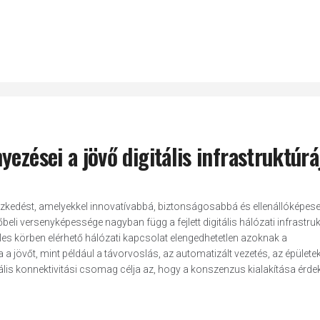
ezései a jövő digitális infrastruktúrá
ézkedést, amelyekkel innovatívabbá, biztonságosabbá és ellenállóképes
őbeli versenyképessége nagyban függ a fejlett digitális hálózati infrastruk
éles körben elérhető hálózati kapcsolat elengedhetetlen azoknak a
jövőt, mint például a távorvoslás, az automatizált vezetés, az épülete
lis konnektivitási csomag célja az, hogy a konszenzus kialakítása érdek