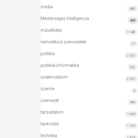
média
488
Mesterséges Intelligencia
420
MI
művelődés
1 548
nemzetközi szervezetek
27
politika
2 337
politikai informatika
292
szakirodalom
2 507
szemle
4
szervezet
189
társadalom
1 963
távközlés
1 310
technika
1 916