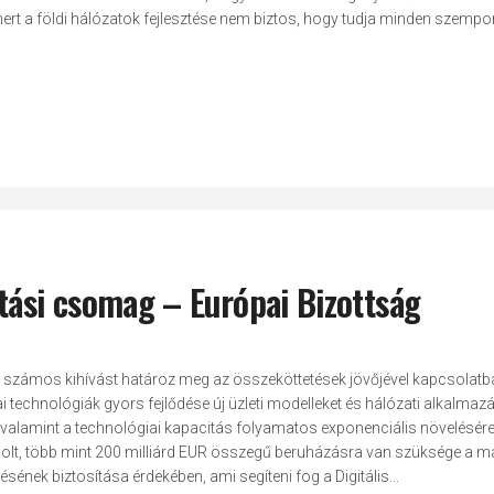
ert a földi hálózatok fejlesztése nem biztos, hogy tudja minden szempo
tási csomag – Európai Bizottság
nyv számos kihívást határoz meg az összeköttetések jövőjével kapcsolatb
technológiák gyors fejlődése új üzleti modelleket és hálózati alkalmaz
, valamint a technológiai kapacitás folyamatos exponenciális növelésér
olt, több mint 200 milliárd EUR összegű beruházásra van szüksége a m
ésének biztosítása érdekében, ami segíteni fog a Digitális...