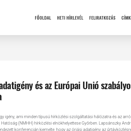
FŐOLDAL
HETI HÍRLEVÉL
FELIRATKOZÁS
CÍMK
adatigény és az Európai Unió szabályo
a
y igény, ami minden típusú hírközlési szolgáltatási hálózatra és az arró
si Hatóság (NMHH) hírközlési elnökhelyettese Győrben. Lapsánszky Andr
dezett konferencián kiemelte, hogy az óriási adatigény az űrtávközlésre 