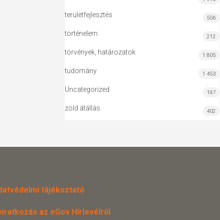
területfejlesztés
556
történelem
212
törvények, határozatok
1 805
tudomány
1 453
Uncategorized
197
zöld átállás
402
datvédelmi tájékoztató
eiratkozás az eGov Hírlevélről