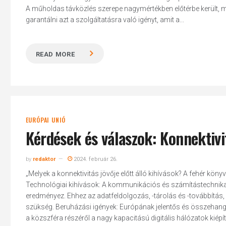
A műholdas távközlés szerepe nagymértékben előtérbe került, m
garantálni azt a szolgáltatásra való igényt, amit a...
READ MORE
Hit enter to search or ESC to close
EURÓPAI UNIÓ
Kérdések és válaszok: Konnektivi
by
redaktor
2024. február 26.
„Melyek a konnektivitás jövője előtt álló kihívások? A fehér kö
Technológiai kihívások: A kommunikációs és számítástechnikai 
eredményez. Ehhez az adatfeldolgozás, -tárolás és -továbbítás
szükség. Beruházási igények: Európának jelentős és összehang
a közszféra részéről a nagy kapacitású digitális hálózatok kiépít