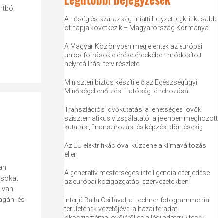
ntból
A hőség és szárazság miatti helyzet legkritikusabb
öt napja következik – Magyarország Kormánya
A Magyar Közlönyben megjelentek az európai
uniós források elérése érdekében módosított
helyreállítási terv részletei
Miniszteri biztos készíti elő az Egészségügyi
Minőségellenőrzési Hatóság létrehozását
Transzlációs jövőkutatás: a lehetséges jövők
szisztematikus vizsgálatától a jelenben meghozott
kutatási, finanszírozási és képzési döntésekig
Az EU elektrifikációval küzdene a klímaváltozás
ellen
an:
A generatív mesterséges intelligencia elterjedése
ásokat
az európai közigazgatási szervezetekben
e van
agán- és
Interjú Balla Csillával, a Lechner fotogrammetriai
területének vezetőjével a hazai téradat-
ökoszisztéma jövőjéről és a légi adatgyűjtések