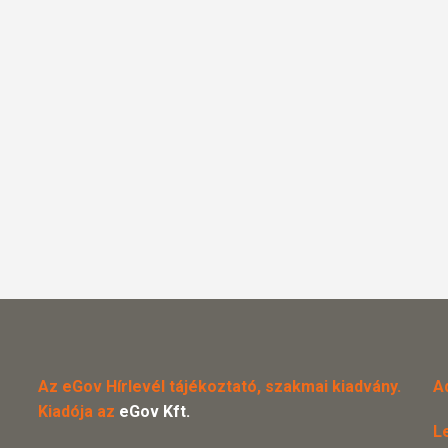
Az eGov Hírlevél tájékoztató, szakmai kiadvány.
A
Kiadója az
eGov Kft.
L