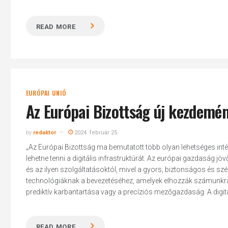
READ MORE
EURÓPAI UNIÓ
Az Európai Bizottság új kezdemény
by
redaktor
2024. február 25.
„Az Európai Bizottság ma bemutatott több olyan lehetséges int
lehetne tenni a digitális infrastruktúrát. Az európai gazdaság jöv
és az ilyen szolgáltatásoktól, mivel a gyors, biztonságos és sz
technológiáknak a bevezetéséhez, amelyek elhozzák számunkra a 
prediktív karbantartása vagy a precíziós mezőgazdaság. A digitá
READ MORE