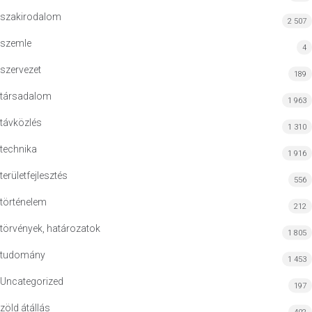
szakirodalom
2 507
szemle
4
szervezet
189
társadalom
1 963
távközlés
1 310
technika
1 916
területfejlesztés
556
történelem
212
törvények, határozatok
1 805
tudomány
1 453
Uncategorized
197
zöld átállás