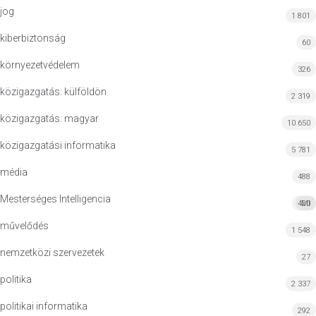
jog
1 801
kiberbiztonság
60
környezetvédelem
326
közigazgatás: külföldön
2 319
közigazgatás: magyar
10 650
közigazgatási informatika
5 781
média
488
Mesterséges Intelligencia
420
MI
művelődés
1 548
nemzetközi szervezetek
27
politika
2 337
politikai informatika
292