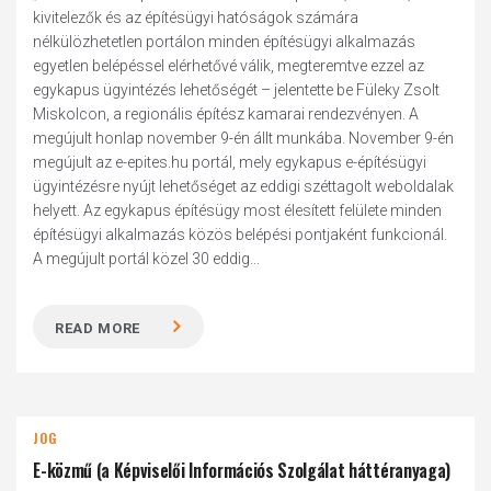
kivitelezők és az építésügyi hatóságok számára
nélkülözhetetlen portálon minden építésügyi alkalmazás
egyetlen belépéssel elérhetővé válik, megteremtve ezzel az
egykapus ügyintézés lehetőségét – jelentette be Füleky Zsolt
Miskolcon, a regionális építész kamarai rendezvényen. A
megújult honlap november 9-én állt munkába. November 9-én
megújult az e-epites.hu portál, mely egykapus e-építésügyi
ügyintézésre nyújt lehetőséget az eddigi széttagolt weboldalak
helyett. Az egykapus építésügy most élesített felülete minden
építésügyi alkalmazás közös belépési pontjaként funkcionál.
A megújult portál közel 30 eddig...
READ MORE
JOG
E-közmű (a Képviselői Információs Szolgálat háttéranyaga)