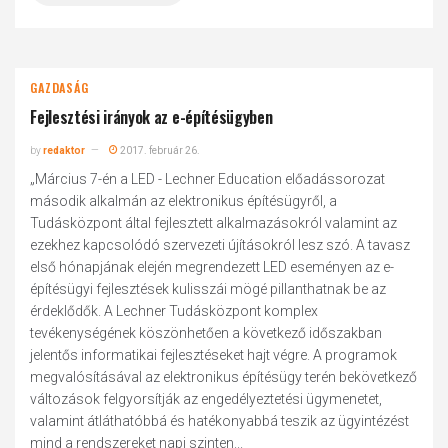
GAZDASÁG
Fejlesztési irányok az e-építésügyben
by
redaktor
2017. február 26.
„Március 7-én a LED - Lechner Education előadássorozat
második alkalmán az elektronikus építésügyről, a
Tudásközpont által fejlesztett alkalmazásokról valamint az
ezekhez kapcsolódó szervezeti újításokról lesz szó. A tavasz
első hónapjának elején megrendezett LED eseményen az e-
építésügyi fejlesztések kulisszái mögé pillanthatnak be az
érdeklődők. A Lechner Tudásközpont komplex
tevékenységének köszönhetően a következő időszakban
jelentős informatikai fejlesztéseket hajt végre. A programok
megvalósításával az elektronikus építésügy terén bekövetkező
változások felgyorsítják az engedélyeztetési ügymenetet,
valamint átláthatóbbá és hatékonyabbá teszik az ügyintézést
mind a rendszereket napi szinten...