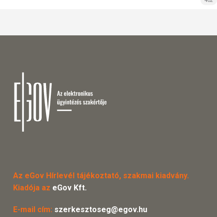
402
Az eGov Hírlevél tájékoztató, szakmai kiadvány.
Kiadója az
eGov Kft.
E-mail cím:
szerkesztoseg@egov.hu