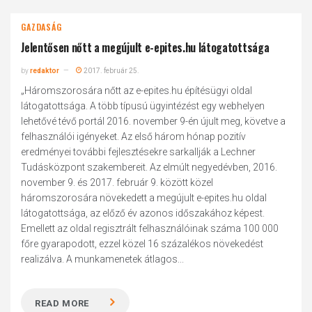
GAZDASÁG
Jelentősen nőtt a megújult e-epites.hu látogatottsága
by
redaktor
2017. február 25.
„Háromszorosára nőtt az e-epites.hu építésügyi oldal
látogatottsága. A több típusú ügyintézést egy webhelyen
lehetővé tévő portál 2016. november 9-én újult meg, követve a
felhasználói igényeket. Az első három hónap pozitív
eredményei további fejlesztésekre sarkallják a Lechner
Tudásközpont szakembereit. Az elmúlt negyedévben, 2016.
november 9. és 2017. február 9. között közel
háromszorosára növekedett a megújult e-epites.hu oldal
látogatottsága, az előző év azonos időszakához képest.
Emellett az oldal regisztrált felhasználóinak száma 100 000
főre gyarapodott, ezzel közel 16 százalékos növekedést
realizálva. A munkamenetek átlagos...
READ MORE