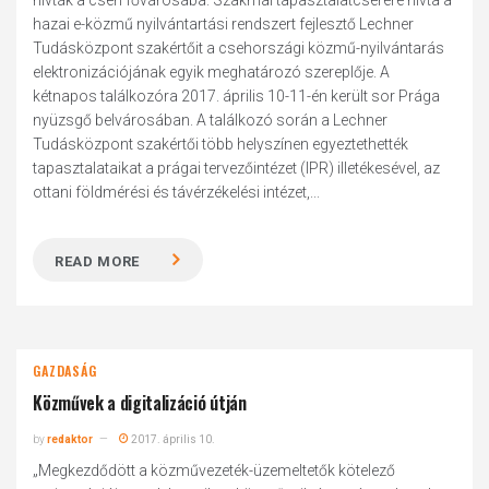
hívták a cseh fővárosába. Szakmai tapasztalatcserére hívta a
hazai e-közmű nyilvántartási rendszert fejlesztő Lechner
Tudásközpont szakértőit a csehországi közmű-nyilvántarás
elektronizációjának egyik meghatározó szereplője. A
kétnapos találkozóra 2017. április 10-11-én került sor Prága
nyüzsgő belvárosában. A találkozó során a Lechner
Tudásközpont szakértői több helyszínen egyeztethették
tapasztalataikat a prágai tervezőintézet (IPR) illetékesével, az
ottani földmérési és távérzékelési intézet,...
READ MORE
GAZDASÁG
Közművek a digitalizáció útján
by
redaktor
2017. április 10.
„Megkezdődött a közművezeték-üzemeltetők kötelező