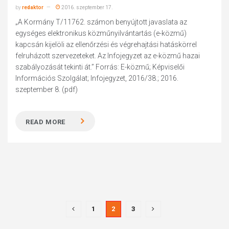
by
redaktor
2016. szeptember 17.
„A Kormány T/11762. számon benyújtott javaslata az
egységes elektronikus közműnyilvántartás (e-közmű)
kapcsán kijelöli az ellenőrzési és végrehajtási hatáskörrel
felruházott szervezeteket. Az Infojegyzet az e-közmű hazai
szabályozását tekinti át.” Forrás: E-közmű; Képviselői
Információs Szolgálat; Infojegyzet, 2016/38.; 2016.
szeptember 8. (pdf)
READ MORE
1
2
3