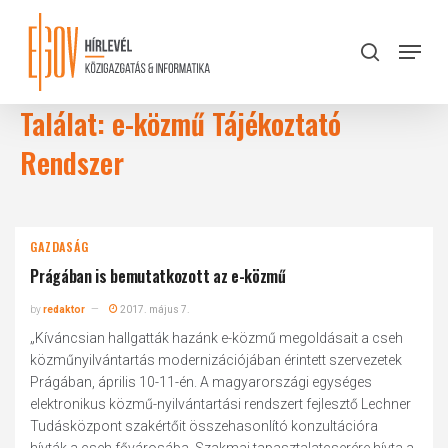
Skip
to
Menu
search
main
Close
content
Menu
Találat: e-közmű Tájékoztató
Rendszer
GAZDASÁG
Prágában is bemutatkozott az e-közmű
by
redaktor
2017. május 7.
„Kíváncsian hallgatták hazánk e-közmű megoldásait a cseh
közműnyilvántartás modernizációjában érintett szervezetek
Prágában, április 10-11-én. A magyarországi egységes
elektronikus közmű-nyilvántartási rendszert fejlesztő Lechner
Tudásközpont szakértőit összehasonlító konzultációra