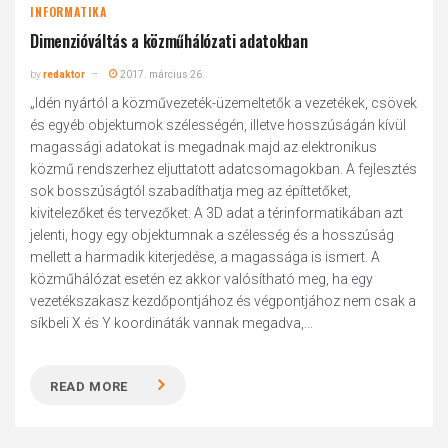
INFORMATIKA
Dimenzióváltás a közműhálózati adatokban
by
redaktor
2017. március 26.
„Idén nyártól a közművezeték-üzemeltetők a vezetékek, csövek
és egyéb objektumok szélességén, illetve hosszúságán kívül
magassági adatokat is megadnak majd az elektronikus
közmű rendszerhez eljuttatott adatcsomagokban. A fejlesztés
sok bosszúságtól szabadíthatja meg az építtetőket,
kivitelezőket és tervezőket. A 3D adat a térinformatikában azt
jelenti, hogy egy objektumnak a szélesség és a hosszúság
mellett a harmadik kiterjedése, a magassága is ismert. A
közműhálózat esetén ez akkor valósítható meg, ha egy
vezetékszakasz kezdőpontjához és végpontjához nem csak a
síkbeli X és Y koordináták vannak megadva,...
READ MORE