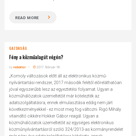
READ MORE
GAZDASÁG
Fény a közműalagút végén?
by
redaktor
2017. február 18.
„Komoly változások előtt áll az elektronikus közmű-
nyilvántartási rendszer, 2017 második felétől előreláthatóan
jóval egyszerűbb lesz az egyeztetési folyamat. Ugyan a
közműhálózatok üzemeltetőit már kötelezték az
adatszolgáltatásra, ennek elmulasztása eddig nem járt
következményekkel - ez most meg fog változni. Rigó Mihály
vitaindító cikkére Hokker Gábor reagál. Ugyan a
közműhálózatok üzemeltetőit az egységes elektronikus
közműnyilvántartásról szóló 324/2013-as kormányrendelet