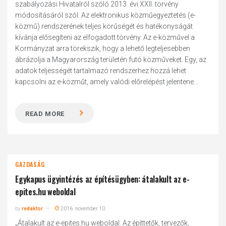
szabályozási Hivatalról szóló 2013. évi XXII. törvény
módosításáról szól. Az elektronikus közműegyeztetés (e-
közmű) rendszerének teljes körűségét és hatékonyságát
kívánja elősegíteni az elfogadott törvény. Az e-közművel a
Kormányzat arra törekszik, hogy a lehető legteljesebben
ábrázolja a Magyarország területén futó közműveket. Egy, az
adatok teljességét tartalmazó rendszerhez hozzá lehet
kapcsolni az e-közműt, amely valódi előrelépést jelentene...
READ MORE
GAZDASÁG
Egykapus ügyintézés az építésügyben: átalakult az e-
epites.hu weboldal
by
redaktor
2016. november 10.
„Átalakult az e-epites.hu weboldal. Az építtetők, tervezők,