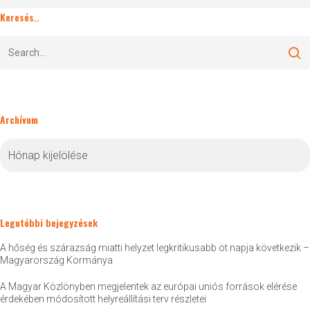
Keresés..
Archívum
Archívum
Legutóbbi bejegyzések
A hőség és szárazság miatti helyzet legkritikusabb öt napja következik –
Magyarország Kormánya
A Magyar Közlönyben megjelentek az európai uniós források elérése
érdekében módosított helyreállítási terv részletei