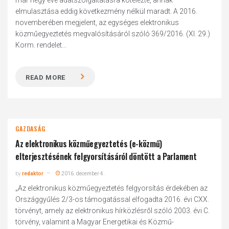
már négy éve adatszolgáltatásra kötelezte, annak
elmulasztása eddig következmény nélkül maradt. A 2016.
novemberében megjelent, az egységes elektronikus
közműegyeztetés megvalósításáról szóló 369/2016. (XI. 29.)
Korm. rendelet...
READ MORE
GAZDASÁG
Az elektronikus közműegyeztetés (e-közmű)
elterjesztésének felgyorsításáról döntött a Parlament
by
redaktor
2016. december 4.
„Az elektronikus közműegyeztetés felgyorsítás érdekében az
Országgyűlés 2/3-os támogatással elfogadta 2016. évi CXX.
törvényt, amely az elektronikus hírközlésről szóló 2003. évi C.
törvény, valamint a Magyar Energetikai és Közmű-