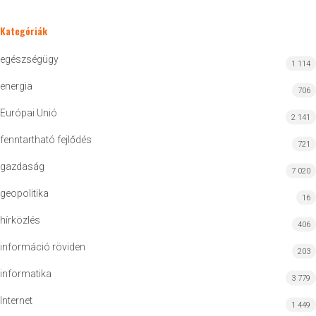
Kategóriák
egészségügy
1 114
energia
706
Európai Unió
2 141
fenntartható fejlődés
721
gazdaság
7 020
geopolitika
16
hírközlés
406
információ röviden
203
informatika
3 779
Internet
1 449