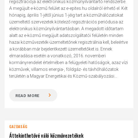
regisztrációja az elektronikus közműnyilvántartó rendszerbe.
A megújult e-közmű felület az e-epites.hu oldalról érhető el. Két
hónapig, április 1-jétől június 1-jéig tart a közműhálózatokat
üzemeltető szervezetek kötelező regisztrációs periódusa az
elektronikus közműnyilvántartásban. A megadott időtartam
alatt az e-közmű megújult adatszolgáltatói felületén minden
hazai közművezeték-üzemeltetőnek regisztrálnia kell, beleértve
a korábban már bejelentkezett üzemeltetőket is. Ennek
elmaradása esetén a vonatkozó, 2016. novemberi
kormányrendelet értelmében a felügyeleti hatóságok, azaz vízi
közművek, villamos energia-, földgáz- és távhőhálózatok
területén a Magyar Energetikai és Közmű-szabályozási...
READ MORE
GAZDASÁG
Áttekinthetővé váló közművezetékek