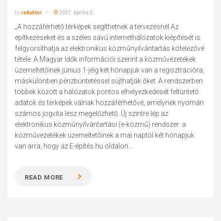
by
redaktor
2017. április 2.
„A hozzáférhető térképek segíthetnek a tervezésnél Az
építkezéseket és a széles sávú internethálózatok kiépítését is
felgyorsíthatja az elektronikus közműnyilvántartás kötelezővé
tétele. A Magyar Idők információi szerint a közművezetékek
üzemeltetőinek június 1-jéig két hónapjuk van a regisztrációra,
máskülönben pénzbüntetéssel sújthatják őket. A rendszerben
többek között a hálózatok pontos elhelyezkedését feltüntető
adatok és térképek válnak hozzáférhetővé, amelynek nyomán
számos jogvita lesz megelőzhető. Új szintre lép az
elektronikus közműnyilvántartási (e-közmű) rendszer: a
közművezetékek üzemeltetőinek a mai naptól két hónapjuk
van arra, hogy az E-építés.hu oldalon...
READ MORE