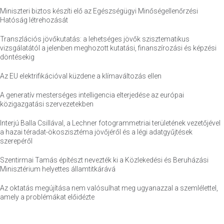
Miniszteri biztos készíti elő az Egészségügyi Minőségellenőrzési
Hatóság létrehozását
Transzlációs jövőkutatás: a lehetséges jövők szisztematikus
vizsgálatától a jelenben meghozott kutatási, finanszírozási és képzési
döntésekig
Az EU elektrifikációval küzdene a klímaváltozás ellen
A generatív mesterséges intelligencia elterjedése az európai
közigazgatási szervezetekben
Interjú Balla Csillával, a Lechner fotogrammetriai területének vezetőjével
a hazai téradat-ökoszisztéma jövőjéről és a légi adatgyűjtések
szerepéről
Szentirmai Tamás építészt nevezték ki a Közlekedési és Beruházási
Minisztérium helyettes államtitkárává
Az oktatás megújítása nem valósulhat meg ugyanazzal a szemlélettel,
amely a problémákat előidézte