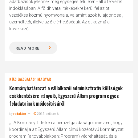
adatbázisok jelennek meg egységes felületen - áll a tervezet
indoklásában. A földhivatali térképekre kerül fel az öt
vezetékes közmű nyomvonala, valamint azok tulajdonosai,
üzemeltetői, illetve az ő elérhetőségük. Az öt közmű a
következő:...
READ MORE
KÖZIGAZGATÁS: MAGYAR
Kormányhatározat a vállalkozói adminisztratív költségek
csökkentésére irányuló, Egyszerű Állam program egyes
feladatainak módosításáról
by
redaktor
2012. október 6.
„...A Kormány 1. felkéri a nemzetgazdasági minisztert, hogy
koordinálja az Egyszerű Állam című középtávú kormányzati
program (a továbbiakban: Program) végrehajtását, és a