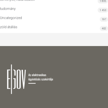
1 805
tudomány
1 453
Uncategorized
197
zöld átállás
402