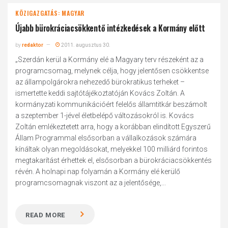
KÖZIGAZGATÁS: MAGYAR
Újabb bürokráciacsökkentő intézkedések a Kormány előtt
by
redaktor
2011. augusztus 30.
„Szerdán kerül a Kormány elé a Magyary terv részeként az a
programcsomag, melynek célja, hogy jelentősen csökkentse
az állampolgárokra nehezedő bürokratikus terheket –
ismertette keddi sajtótájékoztatóján Kovács Zoltán. A
kormányzati kommunikációért felelős államtitkár beszámolt
a szeptember 1-jével életbelépő változásokról is. Kovács
Zoltán emlékeztetett arra, hogy a korábban elindított Egyszerű
Állam Programmal elsősorban a vállalkozások számára
kínáltak olyan megoldásokat, melyekkel 100 milliárd forintos
megtakarítást érhettek el, elsősorban a bürokráciacsökkentés
révén. A holnapi nap folyamán a Kormány elé kerülő
programcsomagnak viszont az a jelentősége,...
READ MORE