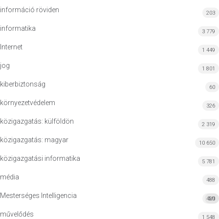
információ röviden
203
informatika
3 779
Internet
1 449
jog
1 801
kiberbiztonság
60
környezetvédelem
326
közigazgatás: külföldön
2 319
közigazgatás: magyar
10 650
közigazgatási informatika
5 781
média
488
Mesterséges Intelligencia
420
MI
művelődés
1 548