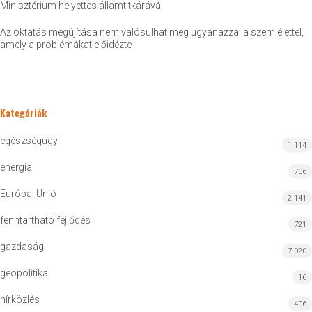
Minisztérium helyettes államtitkárává
Az oktatás megújítása nem valósulhat meg ugyanazzal a szemlélettel,
amely a problémákat előidézte
Kategóriák
egészségügy
1 114
energia
706
Európai Unió
2 141
fenntartható fejlődés
721
gazdaság
7 020
geopolitika
16
hírközlés
406