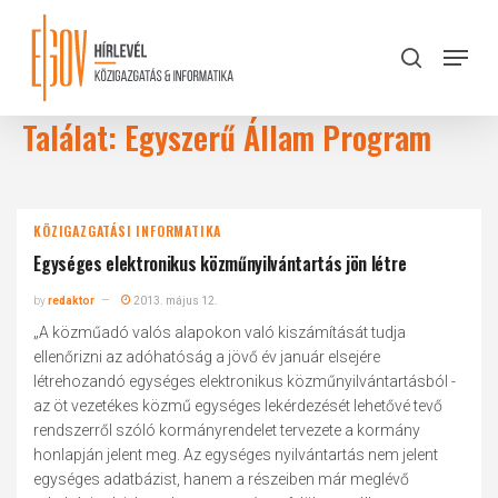
Skip
to
Menu
search
main
Close
content
Menu
Találat: Egyszerű Állam Program
KÖZIGAZGATÁSI INFORMATIKA
Egységes elektronikus közműnyilvántartás jön létre
by
redaktor
2013. május 12.
„A közműadó valós alapokon való kiszámítását tudja
ellenőrizni az adóhatóság a jövő év január elsejére
létrehozandó egységes elektronikus közműnyilvántartásból -
az öt vezetékes közmű egységes lekérdezését lehetővé tevő
rendszerről szóló kormányrendelet tervezete a kormány
honlapján jelent meg. Az egységes nyilvántartás nem jelent
egységes adatbázist, hanem a részeiben már meglévő