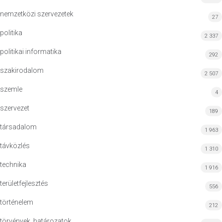
nemzetközi szervezetek
27
politika
2 337
politikai informatika
292
szakirodalom
2 507
szemle
4
szervezet
189
társadalom
1 963
távközlés
1 310
technika
1 916
területfejlesztés
556
történelem
212
törvények, határozatok