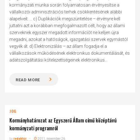
kormányzati munka során folyamatosan érvényesítse a
vállalkozói adminisztrációs terhek csökkentésének alábbi
alapelveit: ... c) Duplikációk megszüntetése – érvényre kell
juttatni azt a korábban megfogalmazott célt, hogy az állami
szerveknek egyszer megadott információt ne kelljen újra
megadni, azokat a hatóságok, igazgatási szervek egymástól
vegyék át. d) Elektronizálás – az állam fogadja el a
vállalkozások működésének elektronikus dokumentálását, és
adatszolgáltatási kötelezettségeinek elektronikus...
READ MORE
JOG
Kormányhatározat az Egyszerű Állam című középtávú
kormányzati programról
by
redaktor
2011. november 26.