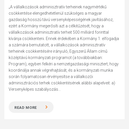
„A vállalkozások adminisztratív terheinek nagymértékű
csökkentése elengedhetetlenül szükséges a magyar
gazdaság hosszú távú versenyképességének javításához,
ezért a Kormány megerősíti azt a célkitűzését, hogy a
vállalkozások adminisztratív terheit 500 milliárd forinttal
kívánja csökkenteni. Ennek érdekében a Kormány 1. elfogadja
a számára bemutatott, a vállalkozások adminisztratív
terheinek csökkentésére irányuló, Egyszerű Állam című
középtávú kormányzati programot (a továbbiakban:
Program), egyben felkéri a nemzetgazdasági minisztert, hogy
koordinálja annak végrehajtását, és a kormányzati munka
során folyamatosan érvényesítse a vállalkozói
adminisztrációs terhek csökkentésének alábbi alapelveit: a)
Versenyképes szabályozás...
READ MORE