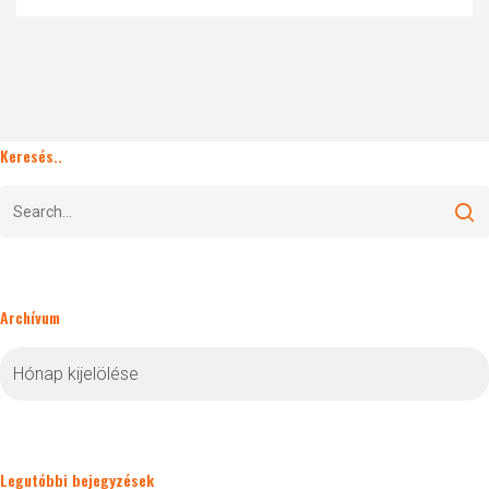
Keresés..
Archívum
Archívum
Legutóbbi bejegyzések