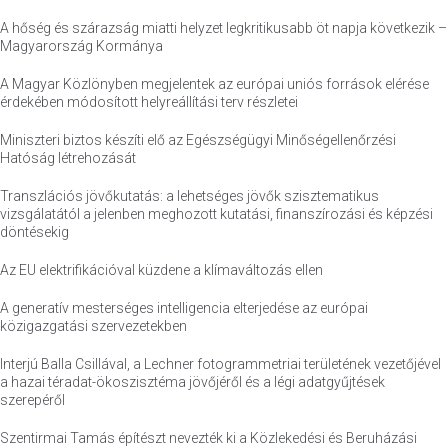
A hőség és szárazság miatti helyzet legkritikusabb öt napja következik –
Magyarország Kormánya
A Magyar Közlönyben megjelentek az európai uniós források elérése
érdekében módosított helyreállítási terv részletei
Miniszteri biztos készíti elő az Egészségügyi Minőségellenőrzési
Hatóság létrehozását
Transzlációs jövőkutatás: a lehetséges jövők szisztematikus
vizsgálatától a jelenben meghozott kutatási, finanszírozási és képzési
döntésekig
Az EU elektrifikációval küzdene a klímaváltozás ellen
A generatív mesterséges intelligencia elterjedése az európai
közigazgatási szervezetekben
Interjú Balla Csillával, a Lechner fotogrammetriai területének vezetőjével
a hazai téradat-ökoszisztéma jövőjéről és a légi adatgyűjtések
szerepéről
Szentirmai Tamás építészt nevezték ki a Közlekedési és Beruházási