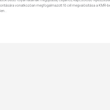
atások belső folyamatainak megújítása) céljaihoz kapcsolódó fejlesztése
prioritására vonatkozóan megfogalmazott fő cél megvalósítása a KMR-b
en...