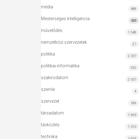
média
488
Mesterséges Intelligencia
420
MI
művelődés
1 548
nemzetközi szervezetek
27
politika
2 337
politikai informatika
292
szakirodalom
2 507
szemle
4
szervezet
189
társadalom
1 963
távközlés
1 310
technika
1 916