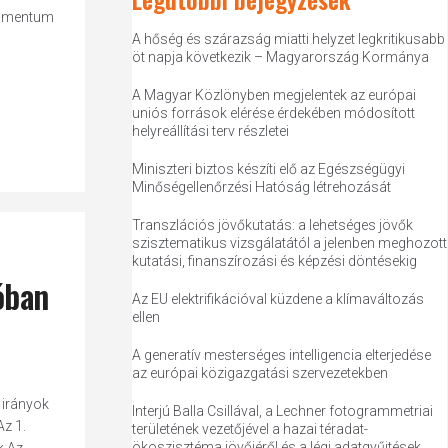
kumentum
A hőség és szárazság miatti helyzet legkritikusabb
öt napja következik – Magyarország Kormánya
A Magyar Közlönyben megjelentek az európai
uniós források elérése érdekében módosított
helyreállítási terv részletei
Miniszteri biztos készíti elő az Egészségügyi
Minőségellenőrzési Hatóság létrehozását
Transzlációs jövőkutatás: a lehetséges jövők
szisztematikus vizsgálatától a jelenben meghozott
kutatási, finanszírozási és képzési döntésekig
óban
Az EU elektrifikációval küzdene a klímaváltozás
ellen
A generatív mesterséges intelligencia elterjedése
az európai közigazgatási szervezetekben
 irányok
Interjú Balla Csillával, a Lechner fotogrammetriai
Az 1.
területének vezetőjével a hazai téradat-
ökoszisztéma jövőjéről és a légi adatgyűjtések