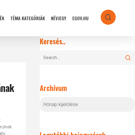
ÉK
TÉMA KATEGÓRIÁK
NÉVJEGY
EGOV.HU
search
Keresés..
ának
Archívum
Archívum
.
rülnek
Legutóbbi bejegyzések
tív