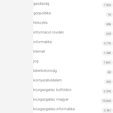
gazdaság
7 020
geopolitika
16
hírközlés
406
információ röviden
203
informatika
3 779
Internet
1 449
jog
1 801
kiberbiztonság
60
környezetvédelem
326
közigazgatás: külföldön
2 319
közigazgatás: magyar
10 650
közigazgatási informatika
5 781