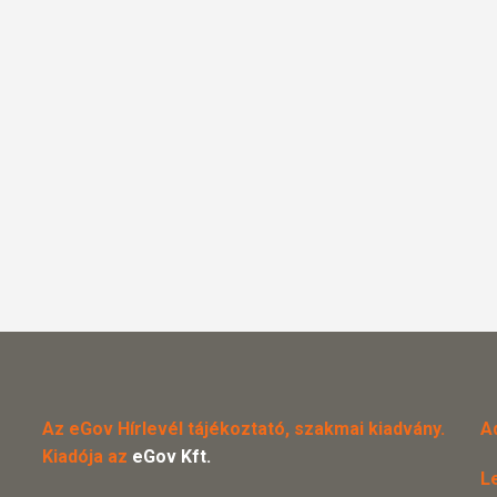
Az eGov Hírlevél tájékoztató, szakmai kiadvány.
A
Kiadója az
eGov Kft.
L