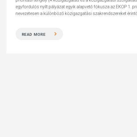
prioritási tengely (A közigazgatás és a közigazgatási szolgált
egyfordulós nyílt pályázat egyik alapvető fókusza az EKOP 1. 
nevezetesen a különböző közigazgatási szakrendszereket érintő
READ MORE