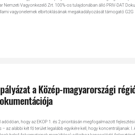
yar Nemzeti Vagyonkezelő Zrt. 100%-os tulajdonában álló PRIV-DAT Do
ő állami vagyonelemek elbirtoklásának megakadályozását támogató G2G
 pályázat a Közép-magyarországi régi
dokumentációja
ból adódóan, hogy az EKOP 1. és 2 prioritásán megfogalmazott fejlesztési
 az alábbi két fő terület legalább egyikére kell, hogy koncentráljanak: I. 