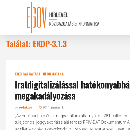
Skip
to
main
content
Találat: EKOP-3.1.3
KÖZIGAZGATÁSI INFORMATIKA
Iratdigitalizálással hatékonyabbá
megakadályozása
by
redaktor
2014. június 1.
„Az Európai Unió és a magyar állam által nyújtott 281 millió f
tulajdonosi joggyakorlása alá tarozó PRIV-DAT Dokumentum Arch
az elbirtoklásban veszélyeztetett, Közép-magyarországi régiót é