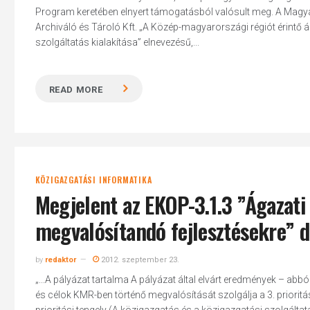
Program keretében elnyert támogatásból valósult meg. A Mag
Archiváló és Tároló Kft. „A Közép-magyarországi régiót érint
szolgáltatás kialakítása” elnevezésű,...
Hit enter to search or ESC to close
READ MORE
KÖZIGAZGATÁSI INFORMATIKA
Megjelent az EKOP-3.1.3 ”Ágazati
megvalósítandó fejlesztésekre” 
by
redaktor
2012. szeptember 23.
„...A pályázat tartalma A pályázat által elvárt eredmények – ab
és célok KMR-ben történő megvalósítását szolgálja a 3. prioritás –