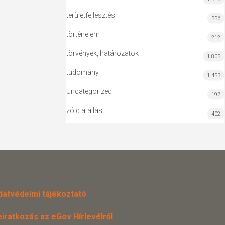
területfejlesztés
556
történelem
212
törvények, határozatok
1 805
tudomány
1 453
Uncategorized
197
zöld átállás
402
datvédelmi tájékoztató
eiratkozás az eGov Hírlevélről