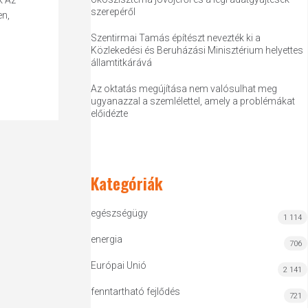
k Az
szerepéről
en,
Szentirmai Tamás építészt nevezték ki a
Közlekedési és Beruházási Minisztérium helyettes
államtitkárává
Az oktatás megújítása nem valósulhat meg
ugyanazzal a szemlélettel, amely a problémákat
előidézte
Kategóriák
egészségügy
1 114
energia
706
Európai Unió
2 141
fenntartható fejlődés
721