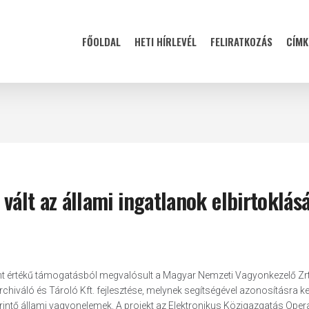
FŐOLDAL
HETI HÍRLEVÉL
FELIRATKOZÁS
CÍMK
 vált az állami ingatlanok elbirtoklás
orint értékű támogatásból megvalósult a Magyar Nemzeti Vagyonkezelő Zrt
iváló és Tároló Kft. fejlesztése, melynek segítségével azonosításra ke
rintő állami vagyonelemek. A projekt az Elektronikus Közigazgatás Opera