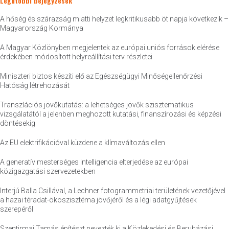
Legutóbbi bejegyzések
A hőség és szárazság miatti helyzet legkritikusabb öt napja következik –
Magyarország Kormánya
A Magyar Közlönyben megjelentek az európai uniós források elérése
érdekében módosított helyreállítási terv részletei
Miniszteri biztos készíti elő az Egészségügyi Minőségellenőrzési
Hatóság létrehozását
Transzlációs jövőkutatás: a lehetséges jövők szisztematikus
vizsgálatától a jelenben meghozott kutatási, finanszírozási és képzési
döntésekig
Az EU elektrifikációval küzdene a klímaváltozás ellen
A generatív mesterséges intelligencia elterjedése az európai
közigazgatási szervezetekben
Interjú Balla Csillával, a Lechner fotogrammetriai területének vezetőjével
a hazai téradat-ökoszisztéma jövőjéről és a légi adatgyűjtések
szerepéről
Szentirmai Tamás építészt nevezték ki a Közlekedési és Beruházási