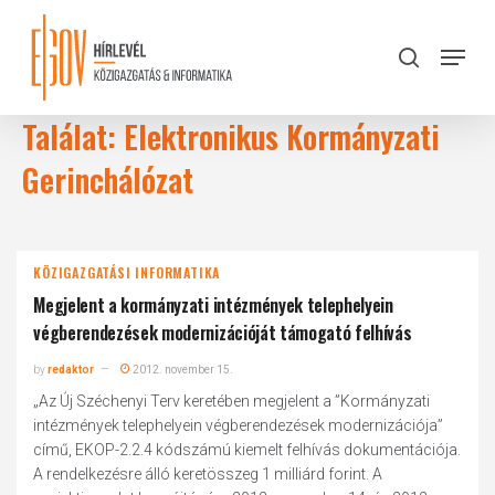
Skip
to
Menu
search
main
Close
content
Menu
Találat: Elektronikus Kormányzati
Gerinchálózat
KÖZIGAZGATÁSI INFORMATIKA
Megjelent a kormányzati intézmények telephelyein
végberendezések modernizációját támogató felhívás
by
redaktor
2012. november 15.
„Az Új Széchenyi Terv keretében megjelent a ”Kormányzati
intézmények telephelyein végberendezések modernizációja”
című, EKOP-2.2.4 kódszámú kiemelt felhívás dokumentációja.
A rendelkezésre álló keretösszeg 1 milliárd forint. A