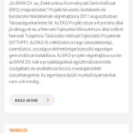
„Az MVM Zrt. az „Elektronikus Kormányzati Gerinchálózat
(EKG) megvalósítás” Projekt tervezési, kivitelezési és
beszerzési feladatainak végrehajtásra 2011 augusztusban
Társaságunkat kérte fel. Az EKG Projekt része a Kormány által
jóváhagyott és a Nemzeti Fejlesztési Minisztérium által indított
Nemzeti Tulajdonú Távközlési Hálózat Fejlesztési Projektnek
(NTTHFP). Az EKG fő célkitűzése a nagy sávszélességű,
üzembiztos, országos elérhetőséget biztosító egységes
gerinchálózat kialakítása. Az EKG-projekt végrehajtása során
az MVM Zrt.-nek a projekttagokkal együttműködve több
szolgáltató és alvállalkozó közös munkáját kellett
összehangolnia. Az egymásra épülő munkafolyamatokat
nem volt mindig...
READ MORE
TÁVKÖZLÉS