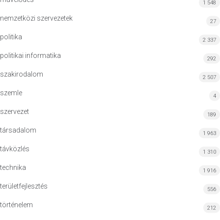
1 548
nemzetközi szervezetek
27
politika
2 337
politikai informatika
292
szakirodalom
2 507
szemle
4
szervezet
189
társadalom
1 963
távközlés
1 310
technika
1 916
területfejlesztés
556
történelem
212