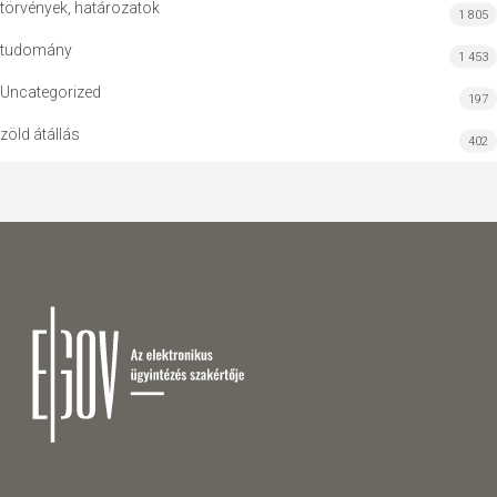
törvények, határozatok
1 805
tudomány
1 453
Uncategorized
197
zöld átállás
402