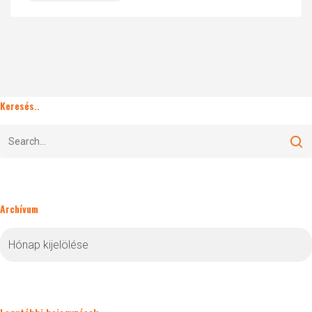
Keresés..
Archívum
Archívum