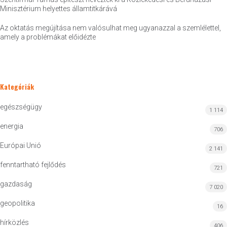
Minisztérium helyettes államtitkárává
Az oktatás megújítása nem valósulhat meg ugyanazzal a szemlélettel,
amely a problémákat előidézte
Kategóriák
egészségügy
1 114
energia
706
Európai Unió
2 141
fenntartható fejlődés
721
gazdaság
7 020
geopolitika
16
hírközlés
406