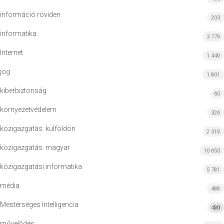
információ röviden
203
informatika
3 779
Internet
1 449
jog
1 801
kiberbiztonság
60
környezetvédelem
326
közigazgatás: külföldön
2 319
közigazgatás: magyar
10 650
közigazgatási informatika
5 781
média
488
Mesterséges Intelligencia
420
MI
művelődés