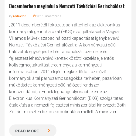
Decemberben megindul a Nemzeti Távközlési Gerinchálózat
by
redaktor
2011. november 7.
„2011 decemberétől fokozatosan átterhelik az elektronikus
kormányzati gerinchálózat (EKG) szolgáltatásait a Magyar
Villamos Művek szabad hálózati kapacitását igénybe vevő
Nemzeti Távközlési Gerinchálózatra. A kormányzati célú
hálózatok egységesített és racionalizált üzemeltetést,
fejlesztést lehetővé tévő keretek közötti kezelése jelentős
költségmegtakarítást eredményez a kormányzati
informatikában. 2011 elején megkezdődött az előző
kormányok által párhuzamosságokkal terhelten, pazarlóan
működtetett kormányzati célú hálózati rendszer
konszolidációja. Ennek leghangsúlyosabb eleme az
Elektronikus Kormányzati Gerinchálózati (EKG) szolgáltatás
átalakítása a nemzeti fejlesztési miniszter által kinevezett Both
Zoltán miniszteri biztos koordinálása mellett. A miniszteri...
READ MORE