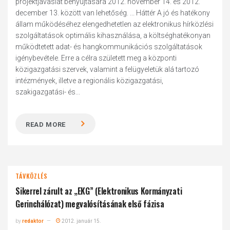
projektjavaslat benyújtására 2012. november 14. és 2012.
december 13. között van lehetőség. ... Háttér A jó és hatékony
állam működéséhez elengedhetetlen az elektronikus hírközlési
szolgáltatások optimális kihasználása, a költséghatékonyan
működtetett adat- és hangkommunikációs szolgáltatások
igénybevétele. Erre a célra született meg a központi
közigazgatási szervek, valamint a felügyeletük alá tartozó
intézmények, illetve a regionális közigazgatási,
szakigazgatási- és...
READ MORE
TÁVKÖZLÉS
Sikerrel zárult az „EKG” (Elektronikus Kormányzati
Gerinchálózat) megvalósításának első fázisa
by
redaktor
2012. január 15.