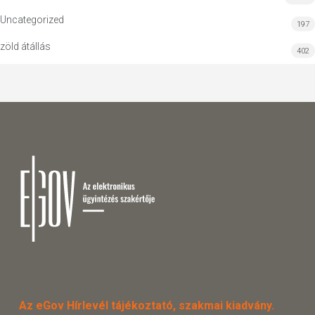
Uncategorized
197
zöld átállás
402
Az eGov Hírlevél tájékoztató, szakmai kiadvány.