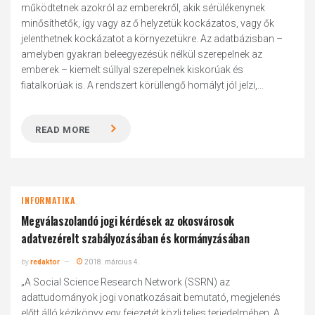
működtetnek azokról az emberekről, akik sérülékenynek
minősíthetők, így vagy az ő helyzetük kockázatos, vagy ők
jelenthetnek kockázatot a környezetükre. Az adatbázisban –
amelyben gyakran beleegyezésük nélkül szerepelnek az
emberek – kiemelt súllyal szerepelnek kiskorúak és
fiatalkorúak is. A rendszert körüllengő homályt jól jelzi,...
READ MORE
INFORMATIKA
Megválaszolandó jogi kérdések az okosvárosok
adatvezérelt szabályozásában és kormányzásában
by
redaktor
2018. március 4.
„A Social Science Research Network (SSRN) az
adattudományok jogi vonatkozásait bemutató, megjelenés
előtt álló kézikönyv egy fejezetét közli teljes terjedelmében. A