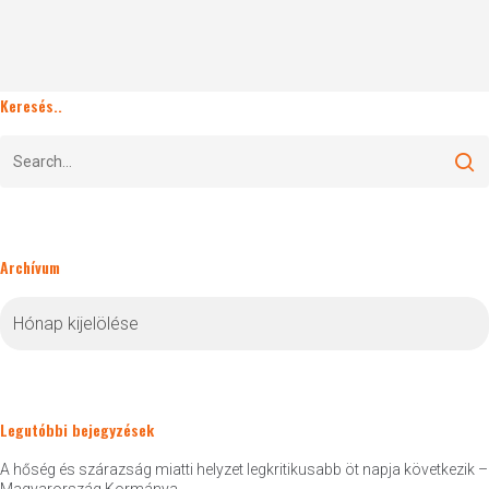
Keresés..
Archívum
Archívum
Legutóbbi bejegyzések
A hőség és szárazság miatti helyzet legkritikusabb öt napja következik –