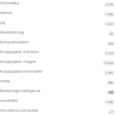
informatika
3 779
Internet
1 449
jog
1 801
kiberbiztonság
60
környezetvédelem
326
közigazgatás: külföldön
2 319
közigazgatás: magyar
10 650
közigazgatási informatika
5 781
média
488
Mesterséges Intelligencia
420
MI
művelődés
1 548
nemzetközi szervezetek
27