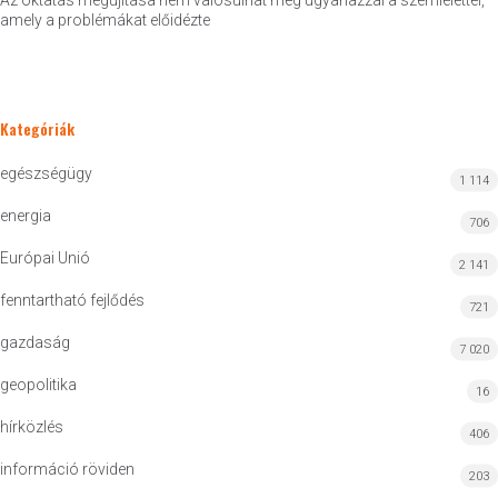
Az oktatás megújítása nem valósulhat meg ugyanazzal a szemlélettel,
amely a problémákat előidézte
Kategóriák
egészségügy
1 114
energia
706
Európai Unió
2 141
fenntartható fejlődés
721
gazdaság
7 020
geopolitika
16
hírközlés
406
információ röviden
203