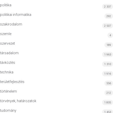
politika
2 337
politikai informatika
292
szakirodalom
2 507
szemle
4
szervezet
189
társadalom
1 963
távközlés
1 310
technika
1 916
területfejlesztés
556
történelem
212
törvények, határozatok
1 805
tudomány
1 453