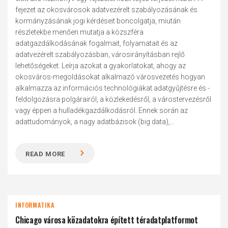
fejezet az okosvárosok adatvezérelt szabályozásának és
kormányzásának jogi kérdéseit boncolgatja, miután
részletekbe menően mutatja a közszféra
adatgazdálkodásának fogalmait, folyamatait és az
adatvezérelt szabályozásban, városirányításban rejlő
lehetőségeket. Leírja azokat a gyakorlatokat, ahogy az
okosváros-megoldásokat alkalmazó városvezetés hogyan
alkalmazza az információs technológiákat adatgyűjtésre és -
feldolgozásra polgárairól, a közlekedésről, a várostervezésről
vagy éppen a hulladékgazdálkodásról. Ennek során az
adattudományok, a nagy adatbázisok (big data),...
READ MORE
INFORMATIKA
Chicago városa közadatokra épített téradatplatformot