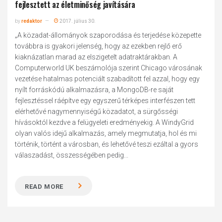
fejlesztett az életminőség javítására
by
redaktor
2017. július 30.
„A közadat-állományok szaporodása és terjedése közepette
továbbra is gyakori jelenség, hogy az ezekben rejlő erő
kiaknázatlan marad az elszigetelt adatraktárakban. A
Computerworld UK beszámolója szerint Chicago városának
vezetése hatalmas potenciált szabadított fel azzal, hogy egy
nyílt forráskódú alkalmazásra, a MongoDB-re saját
fejlesztéssel ráépítve egy egyszerű térképes interfészen tett
elérhetővé nagymennyiségű közadatot, a sürgősségi
hívásoktól kezdve a felügyeleti eredményekig. A WindyGrid
olyan valós idejű alkalmazás, amely megmutatja, hol és mi
történik, történt a városban, és lehetővé teszi ezáltal a gyors
válaszadást, összességében pedig...
READ MORE