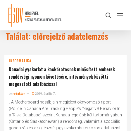
Skip
to
Menu
search
main
Close
content
Menu
Találat: előrejelző adatelemzés
INFORMATIKA
Kanadai gyakorlat a kockázatosnak minősített emberek
rendőrségi nyomon követésére, intézmények közötti
megosztott adatbázissal
by
redaktor
2019. április 7.
„ A Motherboard hasábjain megjelent oknyomozó riport
(Police in Canada Are Tracking People’s ‘Negative’ Behavior In
a ‘Risk’ Database) szerint Kanada legalább két tartományában
(Ontario és Saskatchewan) a rendőrség, valamint a szociális
gondozás és az egészségügy szakemberei közös adatbázist