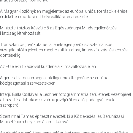
Magyarország Kormánya
A Magyar Közlönyben megjelentek az európai uniós források elérése
érdekében módosított helyreállítási terv részletei
Miniszteri biztos készíti elő az Egészségügyi Minőségellenőrzési
Hatóság létrehozását
Transzlációs jövőkutatás: a lehetséges jövők szisztematikus
vizsgálatától a jelenben meghozott kutatási, finanszírozási és képzési
döntésekig
Az EU elektrifikációval küzdene a klímaváltozás ellen
A generatív mesterséges intelligencia elterjedése az európai
közigazgatási szervezetekben
Interjú Balla Csillával, a Lechner fotogrammetriai területének vezetőjével
a hazai téradat-ökoszisztéma jövőjéről és a légi adatgyűjtések
szerepéről
Szentirmai Tamás építészt nevezték ki a Közlekedési és Beruházási
Minisztérium helyettes államtitkárává