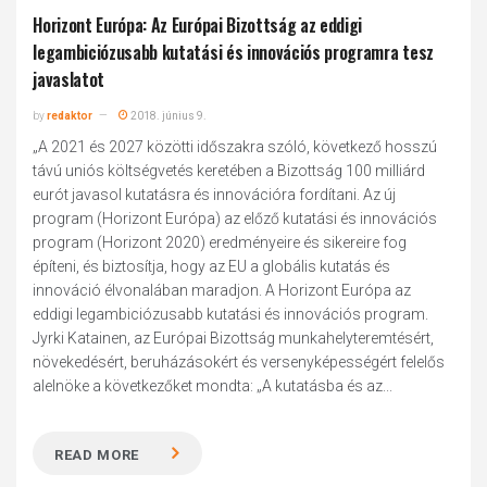
Horizont Európa: Az Európai Bizottság az eddigi
legambiciózusabb kutatási és innovációs programra tesz
javaslatot
by
redaktor
2018. június 9.
„A 2021 és 2027 közötti időszakra szóló, következő hosszú
távú uniós költségvetés keretében a Bizottság 100 milliárd
eurót javasol kutatásra és innovációra fordítani. Az új
program (Horizont Európa) az előző kutatási és innovációs
program (Horizont 2020) eredményeire és sikereire fog
építeni, és biztosítja, hogy az EU a globális kutatás és
innováció élvonalában maradjon. A Horizont Európa az
eddigi legambiciózusabb kutatási és innovációs program.
Jyrki Katainen, az Európai Bizottság munkahelyteremtésért,
növekedésért, beruházásokért és versenyképességért felelős
alelnöke a következőket mondta: „A kutatásba és az...
READ MORE