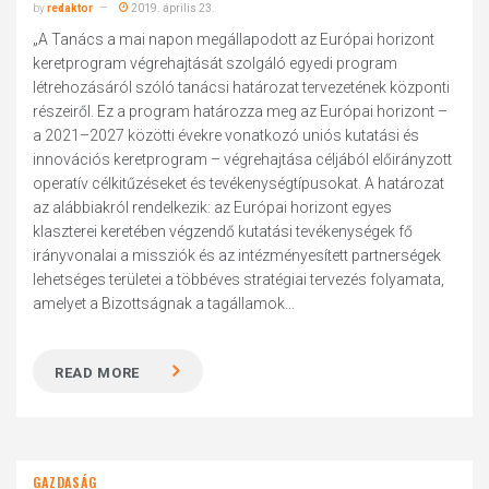
by
redaktor
2019. április 23.
„A Tanács a mai napon megállapodott az Európai horizont
keretprogram végrehajtását szolgáló egyedi program
létrehozásáról szóló tanácsi határozat tervezetének központi
részeiről. Ez a program határozza meg az Európai horizont –
a 2021–2027 közötti évekre vonatkozó uniós kutatási és
innovációs keretprogram – végrehajtása céljából előirányzott
operatív célkitűzéseket és tevékenységtípusokat. A határozat
az alábbiakról rendelkezik: az Európai horizont egyes
klaszterei keretében végzendő kutatási tevékenységek fő
irányvonalai a missziók és az intézményesített partnerségek
lehetséges területei a többéves stratégiai tervezés folyamata,
amelyet a Bizottságnak a tagállamok...
READ MORE
GAZDASÁG