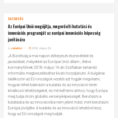
GAZDASÁG
Az Európai Unió megújítja, megerősíti kutatási és
innovációs programját az európai innovációs képesség
javítására
by
redaktor
2018. május 20.
„A Bizottság a mai napon előterjeszti észrevételeit és
javaslatait, melyekkel az Európai Unió állam-, illetve
kormányfőinek 2018. május 16-án Szófiában tartandó
informális megbeszéléséhez kíván hozzájárulni. A bulgáriai
találkozón az EU-országok vezetői azt fogják megvitatni,
hogyan lehet kiaknázni a kutatás és az innováció terén
kínálkozó lehetőségeket, és mit kell tenni ahhoz, hogy Európa
meg tudja őrizni globális versenyképességét. Beruházni a
kutatásba és az innovációba nem jelent mást, mint beruházni
Európa jövőjébe. A kutatás és az innováció lehetővé teszi,
hogy az EU-országok meg tudják...