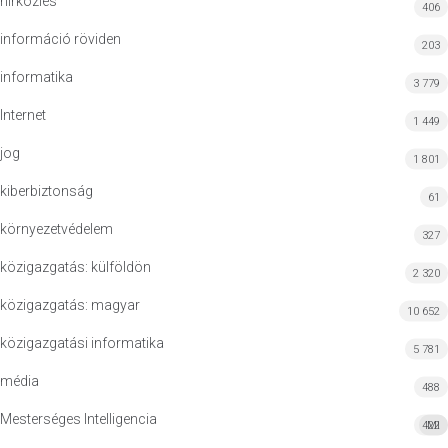
hírközlés
406
információ röviden
203
informatika
3 779
Internet
1 449
jog
1 801
kiberbiztonság
61
környezetvédelem
327
közigazgatás: külföldön
2 320
közigazgatás: magyar
10 652
közigazgatási informatika
5 781
média
488
Mesterséges Intelligencia
422
MI