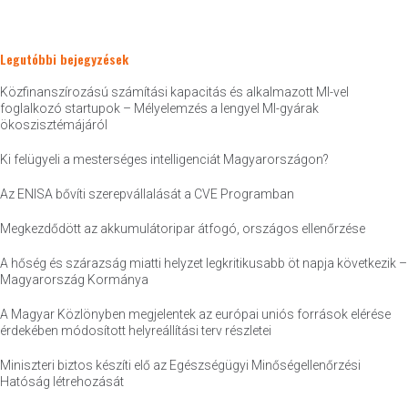
Legutóbbi bejegyzések
Közfinanszírozású számítási kapacitás és alkalmazott MI-vel
foglalkozó startupok – Mélyelemzés a lengyel MI-gyárak
ökoszisztémájáról
Ki felügyeli a mesterséges intelligenciát Magyarországon?
Az ENISA bővíti szerepvállalását a CVE Programban
Megkezdődött az akkumulátoripar átfogó, országos ellenőrzése
A hőség és szárazság miatti helyzet legkritikusabb öt napja következik –
Magyarország Kormánya
A Magyar Közlönyben megjelentek az európai uniós források elérése
érdekében módosított helyreállítási terv részletei
Miniszteri biztos készíti elő az Egészségügyi Minőségellenőrzési
Hatóság létrehozását