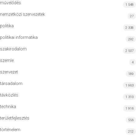
művelődés
1 548
nemzetközi szervezetek
27
politika
2 338
politikai informatika
292
szakirodalom
2 507
szemle
4
szervezet
189
társadalom
1 963
távközlés
1 310
technika
1 916
területfejlesztés
556
történelem
212