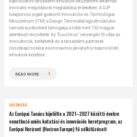
kapcsolatos társadalmi kihívások leküzdésére alkalmas
innovatív megoldások megtalálása érdekében. A DJP
tulajdonosi jogait gyakorló Innovációs és Technológiai
Minisztérium (ITM) a Design Terminállal együttműködve
nemzeti kurátorként támogatja a több mint 150 magyar
jelentkező részvételét. Az “EuvsVirus” versengés fő célja az
innovátorok, befektetők és a társadalmi partnerek
összekapcsolása a koronavírus járványhoz kapcsolódó
kihívások kezelése...
READ MORE
GAZDASÁG
Az Európai Tanács kijelölte a 2021–2027 közötti évekre
vonatkozó uniós kutatási és innovációs keretprogram, az
Európai Horizont (Horizon Europe) fő célkitűzéseit