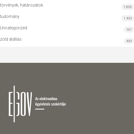
törvények, határozatok
1 805
tudomány
1 453
Uncategorized
197
zöld átállás
403