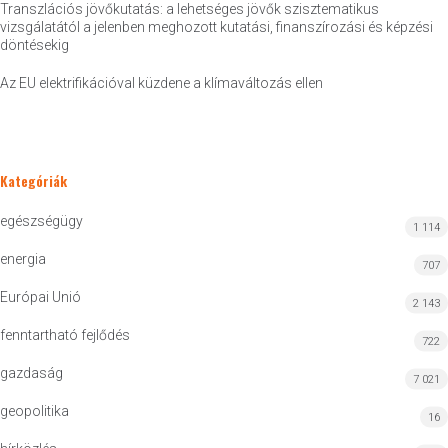
Transzlációs jövőkutatás: a lehetséges jövők szisztematikus
vizsgálatától a jelenben meghozott kutatási, finanszírozási és képzési
döntésekig
Az EU elektrifikációval küzdene a klímaváltozás ellen
Kategóriák
egészségügy
1 114
energia
707
Európai Unió
2 143
fenntartható fejlődés
722
gazdaság
7 021
geopolitika
16