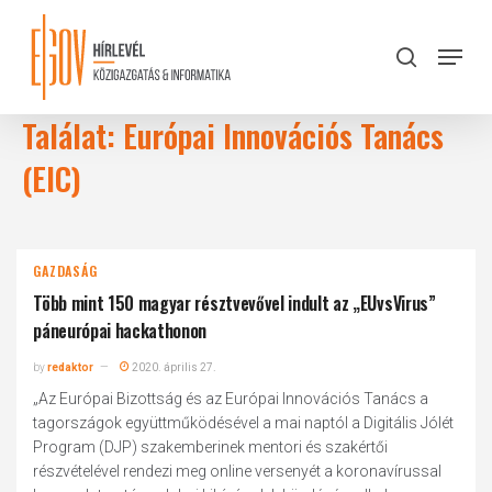
Skip
to
Menu
search
main
Close
content
Menu
Találat: Európai Innovációs Tanács
(EIC)
GAZDASÁG
Több mint 150 magyar résztvevővel indult az „EUvsVirus”
páneurópai hackathonon
by
redaktor
2020. április 27.
„Az Európai Bizottság és az Európai Innovációs Tanács a
tagországok együttműködésével a mai naptól a Digitális Jólét
Program (DJP) szakemberinek mentori és szakértői
részvételével rendezi meg online versenyét a koronavírussal