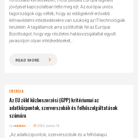
fontosabb kérdésekben, most például Európa digitális
jövőjével kapcsolatban tette meg ezt. Az európai uniós
tagországok úgy vélték, hogy az eddigieknél erősebb
klímavédelmi intézkedésekre van szükség az IT-technológiák
területén. A tagállamok arra szólították fel az Európai
Bizottságot, hogy egy részletes hatásvizsgálattal együtt
javasoljon olyan intézkedéseket,...
READ MORE
ENERGIA
Az EU zöld közbeszerzési (GPP) kritériumai az
adatközpontok, szerverszobák és felhőszolgáltatások
számára
by
redaktor
2020. június 14.
„Az adatközpontok, szerverszobák és a felhőalapú