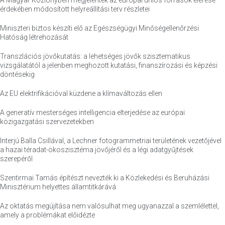
A Magyar Közlönyben megjelentek az európai uniós források elérése
érdekében módosított helyreállítási terv részletei
Miniszteri biztos készíti elő az Egészségügyi Minőségellenőrzési
Hatóság létrehozását
Transzlációs jövőkutatás: a lehetséges jövők szisztematikus
vizsgálatától a jelenben meghozott kutatási, finanszírozási és képzési
döntésekig
Az EU elektrifikációval küzdene a klímaváltozás ellen
A generatív mesterséges intelligencia elterjedése az európai
közigazgatási szervezetekben
Interjú Balla Csillával, a Lechner fotogrammetriai területének vezetőjével
a hazai téradat-ökoszisztéma jövőjéről és a légi adatgyűjtések
szerepéről
Szentirmai Tamás építészt nevezték ki a Közlekedési és Beruházási
Minisztérium helyettes államtitkárává
Az oktatás megújítása nem valósulhat meg ugyanazzal a szemlélettel,
amely a problémákat előidézte