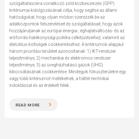
szolgáltatásokra vonatkozó zöld közbeszerzés (GPP)
kritériumai kidolgozásának célja, hogy segítse az állami
hatóságokat, hogy olyan módon szerezzék be az
adatközpontok felszereléseit és szolgáltatásait, hogy azok
hozzájáruljanak az európai energia-, éghajlatváltozás- és az
erőforrás-hatékonysági politika célkitűzéseihez, valamint az
életciklus-költségek csökkentéséhez. A kritériumok alapjául
három prioritási területet azonosítanak: 1) IKT-rendszer
teljesítménye, 2) mechanikai és elektromos rendszer
teljesítménye, 3) az üvegházhatású gázok (ÜHG)
kibocsátásának csökkentése. Mindegyik fókuszterületre egy
vagy több kritériumot mellékelnek, a háttér-technikai
indoklással és az érdekelt felek...
READ MORE