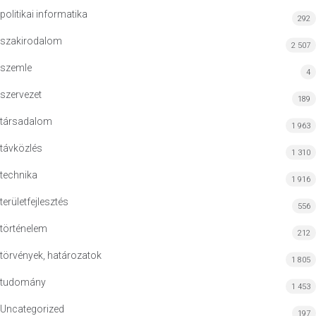
politikai informatika
292
szakirodalom
2 507
szemle
4
szervezet
189
társadalom
1 963
távközlés
1 310
technika
1 916
területfejlesztés
556
történelem
212
törvények, határozatok
1 805
tudomány
1 453
Uncategorized
197