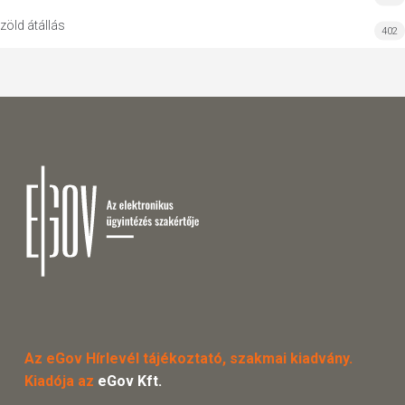
zöld átállás
402
Az eGov Hírlevél tájékoztató, szakmai kiadvány.
Kiadója az
eGov Kft.