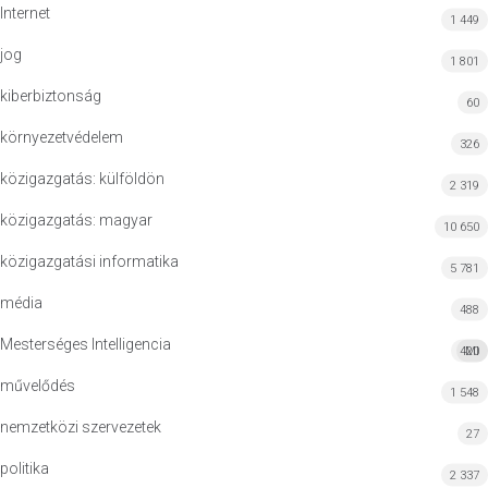
Internet
1 449
jog
1 801
kiberbiztonság
60
környezetvédelem
326
közigazgatás: külföldön
2 319
közigazgatás: magyar
10 650
közigazgatási informatika
5 781
média
488
Mesterséges Intelligencia
420
MI
művelődés
1 548
nemzetközi szervezetek
27
politika
2 337