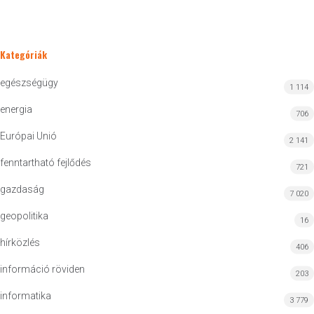
Kategóriák
egészségügy
1 114
energia
706
Európai Unió
2 141
fenntartható fejlődés
721
gazdaság
7 020
geopolitika
16
hírközlés
406
információ röviden
203
informatika
3 779