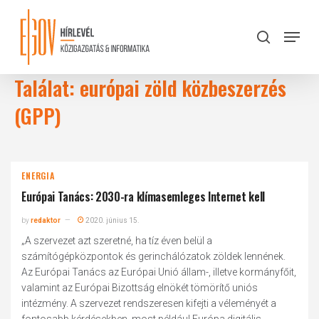
Skip
to
Menu
search
main
Close
content
Menu
Találat: európai zöld közbeszerzés
(GPP)
ENERGIA
Európai Tanács: 2030-ra klímasemleges Internet kell
by
redaktor
2020. június 15.
„A szervezet azt szeretné, ha tíz éven belül a
számítógépközpontok és gerinchálózatok zöldek lennének.
Az Európai Tanács az Európai Unió állam-, illetve kormányfőit,
valamint az Európai Bizottság elnökét tömörítő uniós
intézmény. A szervezet rendszeresen kifejti a véleményét a