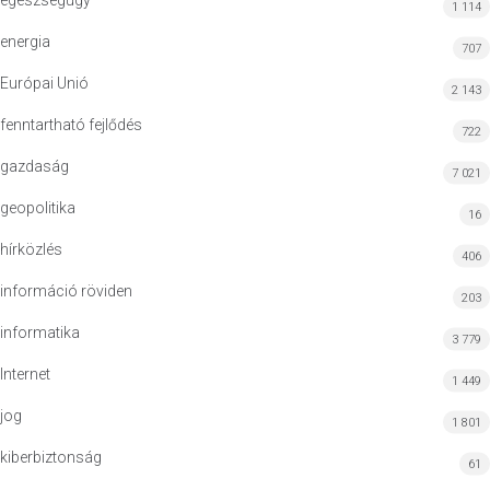
egészségügy
1 114
energia
707
Európai Unió
2 143
fenntartható fejlődés
722
gazdaság
7 021
geopolitika
16
hírközlés
406
információ röviden
203
informatika
3 779
Internet
1 449
jog
1 801
kiberbiztonság
61