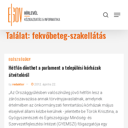
Skip
to
Menu
search
main
Close
content
Menu
Találat: fekvőbeteg-szakellátás
EGÉSZSÉGÜGY
Hétfőn dönthet a parlament a települési kórházak
átvételéről
by
redaktor
2012. április 22.
„Az Országgyűlésben valószínűleg jövő hétfőn lesz a
zárószavazása annak törvényjavaslatnak, amelynek
értelmében az önkormányzati fenntartású kórházak május
elsejével állami kézbe kerülnek - jelentette be Török Krisztina, a
Gyógyszerészeti és Egészségügyi Minőség- és
Szervezetfejlesztési Intézet (GYEMSZI) főigazgatója egy