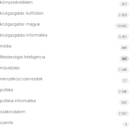
környezetvédelem
327
közigazgatás: külföldön
2 320
közigazgatás: magyar
10 652
közigazgatási informatika
5 781
média
488
Mesterséges Intelligencia
422
MI
művelődés
1 548
nemzetközi szervezetek
27
politika
2 338
politikai informatika
292
szakirodalom
2 507
szemle
4