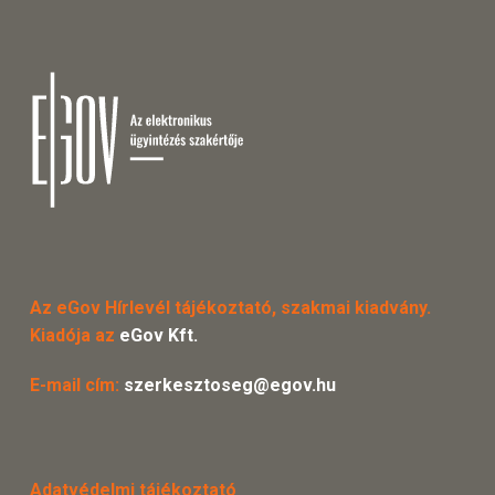
Az eGov Hírlevél tájékoztató, szakmai kiadvány.
Kiadója az
eGov Kft.
E-mail cím:
szerkesztoseg@egov.hu
Adatvédelmi tájékoztató