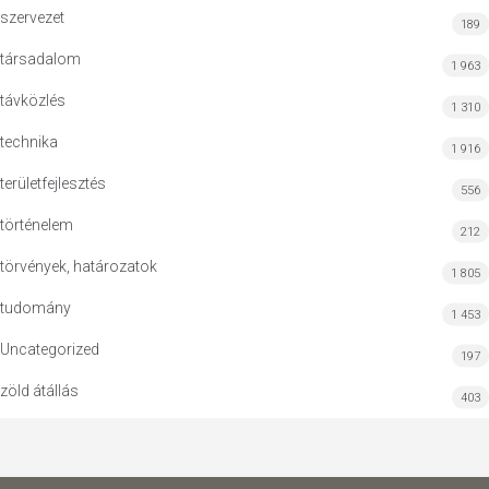
szervezet
189
társadalom
1 963
távközlés
1 310
technika
1 916
területfejlesztés
556
történelem
212
törvények, határozatok
1 805
tudomány
1 453
Uncategorized
197
zöld átállás
403