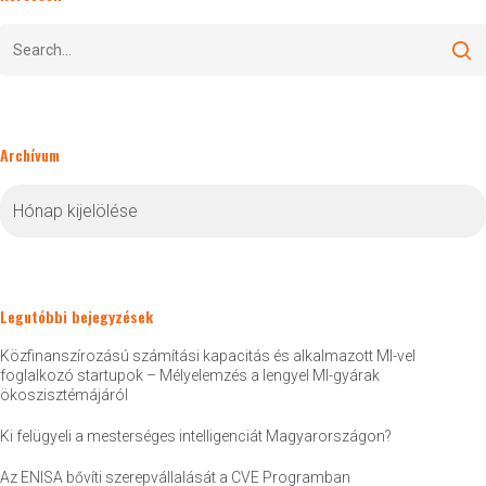
Archívum
Archívum
Legutóbbi bejegyzések
Közfinanszírozású számítási kapacitás és alkalmazott MI-vel
foglalkozó startupok – Mélyelemzés a lengyel MI-gyárak
ökoszisztémájáról
Ki felügyeli a mesterséges intelligenciát Magyarországon?
Az ENISA bővíti szerepvállalását a CVE Programban