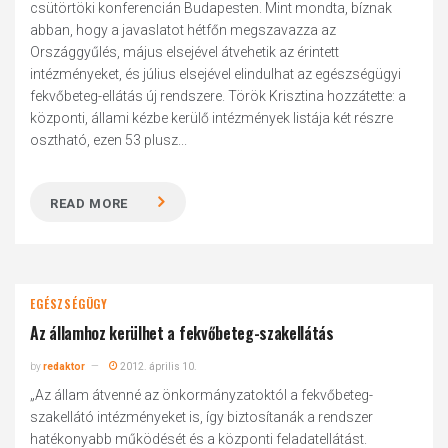
csütörtöki konferencián Budapesten. Mint mondta, bíznak
abban, hogy a javaslatot hétfőn megszavazza az
Országgyűlés, május elsejével átvehetik az érintett
intézményeket, és július elsejével elindulhat az egészségügyi
fekvőbeteg-ellátás új rendszere. Török Krisztina hozzátette: a
központi, állami kézbe kerülő intézmények listája két részre
osztható, ezen 53 plusz...
READ MORE
EGÉSZSÉGÜGY
Az államhoz kerülhet a fekvőbeteg-szakellátás
by
redaktor
2012. április 10.
„Az állam átvenné az önkormányzatoktól a fekvőbeteg-
szakellátó intézményeket is, így biztosítanák a rendszer
hatékonyabb működését és a központi feladatellátást.