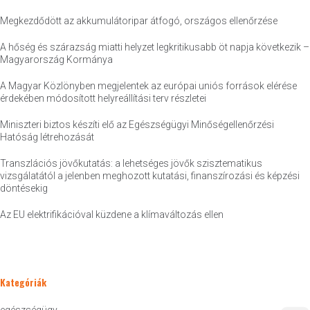
Megkezdődött az akkumulátoripar átfogó, országos ellenőrzése
A hőség és szárazság miatti helyzet legkritikusabb öt napja következik –
Magyarország Kormánya
A Magyar Közlönyben megjelentek az európai uniós források elérése
érdekében módosított helyreállítási terv részletei
Miniszteri biztos készíti elő az Egészségügyi Minőségellenőrzési
Hatóság létrehozását
Transzlációs jövőkutatás: a lehetséges jövők szisztematikus
vizsgálatától a jelenben meghozott kutatási, finanszírozási és képzési
döntésekig
Az EU elektrifikációval küzdene a klímaváltozás ellen
Kategóriák