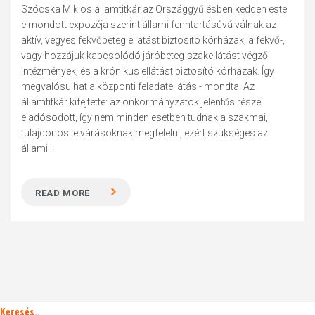
Szócska Miklós államtitkár az Országgyűlésben kedden este
elmondott expozéja szerint állami fenntartásúvá válnak az
aktív, vegyes fekvőbeteg ellátást biztosító kórházak, a fekvő-,
vagy hozzájuk kapcsolódó járóbeteg-szakellátást végző
intézmények, és a krónikus ellátást biztosító kórházak. Így
megvalósulhat a központi feladatellátás - mondta. Az
államtitkár kifejtette: az önkormányzatok jelentős része
eladósodott, így nem minden esetben tudnak a szakmai,
tulajdonosi elvárásoknak megfelelni, ezért szükséges az
állami...
READ MORE
Keresés..