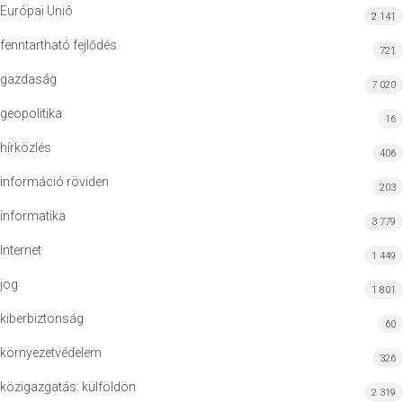
Európai Unió
2 141
fenntartható fejlődés
721
gazdaság
7 020
geopolitika
16
hírközlés
406
információ röviden
203
informatika
3 779
Internet
1 449
jog
1 801
kiberbiztonság
60
környezetvédelem
326
közigazgatás: külföldön
2 319