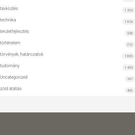
távközlés
1 310
technika
1 916
területfejlesztés
556
történelem
212
törvények, határozatok
1 805
tudomány
1 453
Uncategorized
197
zöld átállás
402