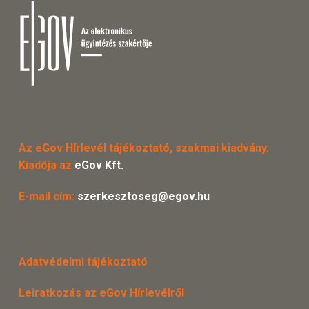
Az eGov Hírlevél tájékoztató, szakmai kiadvány.
Kiadója az
eGov Kft.
E-mail cím:
szerkesztoseg@egov.hu
Adatvédelmi tájékoztató
Leiratkozás az eGov Hírlevélről