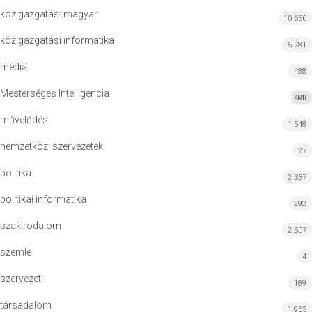
közigazgatás: magyar
10 650
közigazgatási informatika
5 781
média
488
Mesterséges Intelligencia
420
MI
művelődés
1 548
nemzetközi szervezetek
27
politika
2 337
politikai informatika
292
szakirodalom
2 507
szemle
4
szervezet
189
társadalom
1 963