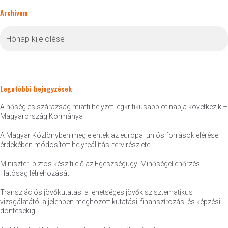
Archívum
Archívum
Legutóbbi bejegyzések
A hőség és szárazság miatti helyzet legkritikusabb öt napja következik –
Magyarország Kormánya
A Magyar Közlönyben megjelentek az európai uniós források elérése
érdekében módosított helyreállítási terv részletei
Miniszteri biztos készíti elő az Egészségügyi Minőségellenőrzési
Hatóság létrehozását
Transzlációs jövőkutatás: a lehetséges jövők szisztematikus
vizsgálatától a jelenben meghozott kutatási, finanszírozási és képzési
döntésekig