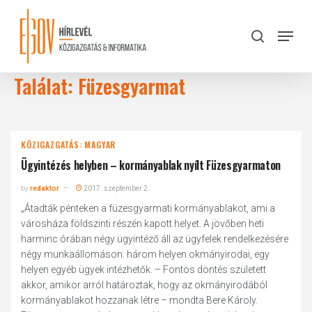
Skip
to
Menu
search
main
Close
content
Menu
Találat: Füzesgyarmat
KÖZIGAZGATÁS: MAGYAR
Ügyintézés helyben – kormányablak nyílt Füzesgyarmaton
by
redaktor
2017. szeptember 2.
„Átadták pénteken a füzesgyarmati kormányablakot, ami a
városháza földszinti részén kapott helyet. A jövőben heti
harminc órában négy ügyintéző áll az ügyfelek rendelkezésére
négy munkaállomáson: három helyen okmányirodai, egy
helyen egyéb ügyek intézhetők. – Fontos döntés született
akkor, amikor arról határoztak, hogy az okmányirodából
kormányablakot hozzanak létre – mondta Bere Károly.