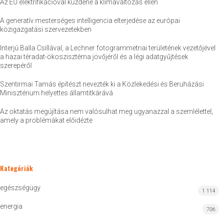
Az EU elektrifikációval küzdene a klímaváltozás ellen
A generatív mesterséges intelligencia elterjedése az európai
közigazgatási szervezetekben
Interjú Balla Csillával, a Lechner fotogrammetriai területének vezetőjével
a hazai téradat-ökoszisztéma jövőjéről és a légi adatgyűjtések
szerepéről
Szentirmai Tamás építészt nevezték ki a Közlekedési és Beruházási
Minisztérium helyettes államtitkárává
Az oktatás megújítása nem valósulhat meg ugyanazzal a szemlélettel,
amely a problémákat előidézte
Kategóriák
egészségügy
1 114
energia
706