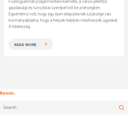
Füzesgyarmat polgármestere kiemelte, a város jelentős
gazdasági és turisztikai szerepet tölt be a térségben.
Egyértelmű volt, hogy egy ilyen településnek szüksége van
kormányablakra, hogy a helyiek helyben intézhessék ügyeiket.
A hitelesség...
READ MORE
Keresés..