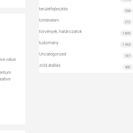
területfejlesztés
556
történelem
212
törvények, határozatok
1 805
tudomány
1 453
Uncategorized
197
ive value
zöld átállás
402
mentum
eative