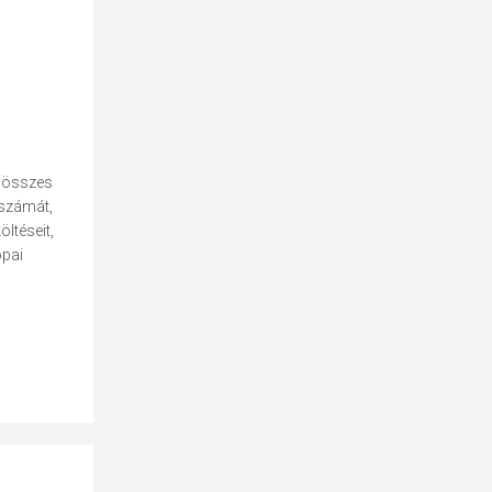
U összes
 számát,
ltéseit,
ópai