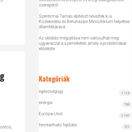
l.
szerepéről
Szentirmai Tamás építészt nevezték ki a
Közlekedési és Beruházási Minisztérium helyettes
államtitkárává
Az oktatás megújítása nem valósulhat meg
ugyanazzal a szemlélettel, amely a problémákat
előidézte
ág
Kategóriák
egészségügy
1 114
energia
706
Európai Unió
2 141
fenntartható fejlődés
fontos,
721