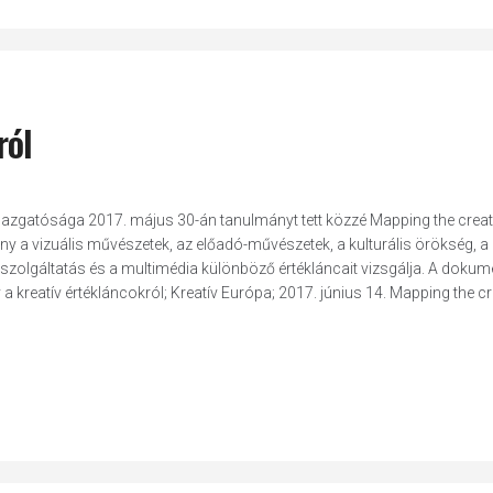
ról
Főigazgatósága 2017. május 30-án tanulmányt tett közzé Mapping the creat
ny a vizuális művészetek, az előadó-művészetek, a kulturális örökség, a
orszolgáltatás és a multimédia különböző értékláncait vizsgálja. A doku
a kreatív értékláncokról; Kreatív Európa; 2017. június 14. Mapping the cr