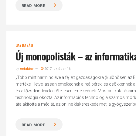
READ MORE
GAZDASÁG
Új monopolisták – az informatika
by
redaktor
2017. október 16.
„Több mint harminc éve a fejlett gazdaságokra (különösen az Eg
mértéke, illetve lassan emelkednek a reálbérek, és csökkennek a
és a tőzsdeindexek erőteljesen emelkednek. Mostani kutatásai
technológia okozta. Az információs technológia számos módon
átalakította a médiát, az online kiskereskedelmet, a gyógyszeripar
READ MORE