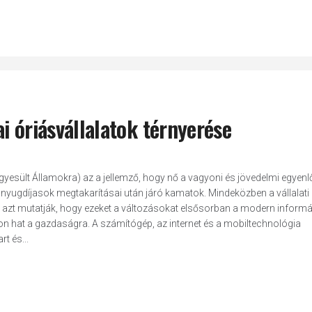
i óriásvállalatok térnyerése
yesült Államokra) az a jellemző, hogy nő a vagyoni és jövedelmi egyenl
 nyugdíjasok megtakarításai után járó kamatok. Mindeközben a vállalati 
m azt mutatják, hogy ezeket a változásokat elsősorban a modern inform
 hat a gazdaságra. A számítógép, az internet és a mobiltechnológia
t és...