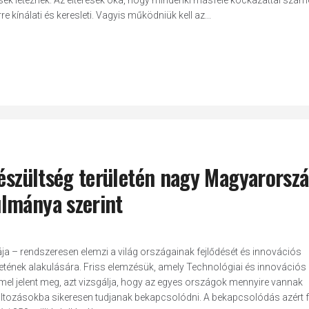
sek léteznek. Az eltérések oka, hogy mindenki másféle kockázattal számo
kínálati és keresleti. Vagyis működniük kell az...
készültség területén nagy Magyarorsz
lmánya szerint
a – rendszeresen elemzi a világ országainak fejlődését és innovációs
yzetének alakulására. Friss elemzésük, amely Technológiai és innovációs
l jelent meg, azt vizsgálja, hogy az egyes országok mennyire vannak
változásokba sikeresen tudjanak bekapcsolódni. A bekapcsolódás azért 