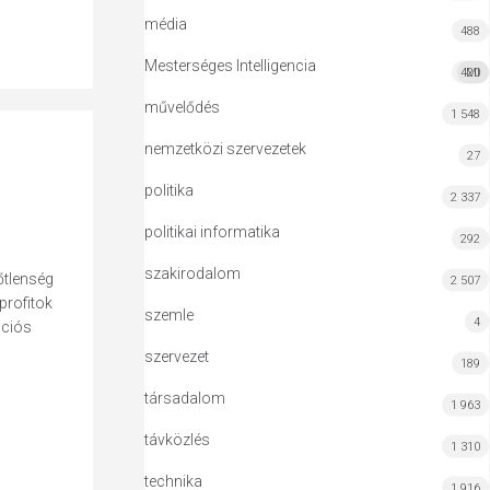
média
488
Mesterséges Intelligencia
420
MI
művelődés
1 548
nemzetközi szervezetek
27
politika
2 337
politikai informatika
292
szakirodalom
őtlenség
2 507
profitok
szemle
4
ációs
szervezet
189
társadalom
1 963
távközlés
1 310
technika
1 916