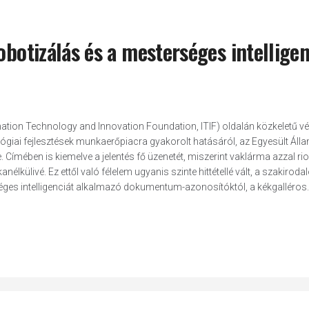
obotizálás és a mesterséges intelligen
ation Technology and Innovation Foundation, ITIF) oldalán közkeletű v
ológiai fejlesztések munkaerőpiacra gyakorolt hatásáról, az Egyesült Áll
ímében is kiemelve a jelentés fő üzenetét, miszerint vaklárma azzal rio
lkülivé. Ez ettől való félelem ugyanis szinte hittétellé vált, a szakirod
séges intelligenciát alkalmazó dokumentum-azonosítóktól, a kékgalléros..