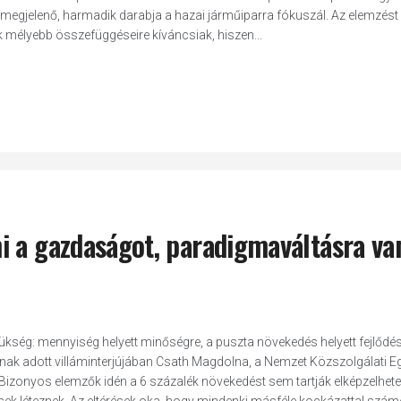
 megjelenő, harmadik darabja a hazai járműiparra fókuszál. Az elemzést
mélyebb összefüggéseire kíváncsiak, hiszen...
i a gazdaságot, paradigmaváltásra va
zükség: mennyiség helyett minőségre, a puszta növekedés helyett fejlődés
ak adott villáminterjújában Csath Magdolna, a Nemzet Közszolgálati 
izonyos elemzők idén a 6 százalék növekedést sem tartják elképzelhete