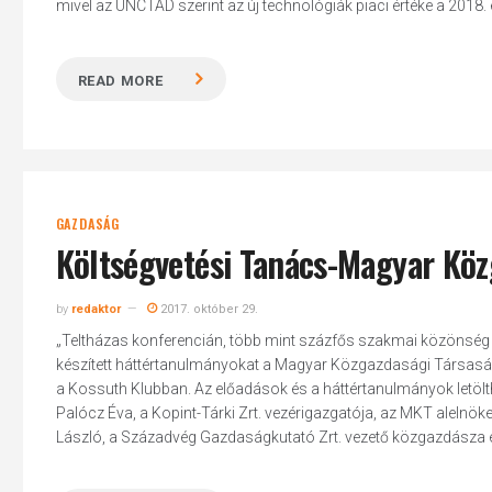
mivel az UNCTAD szerint az új technológiák piaci értéke a 2018. év
READ MORE
GAZDASÁG
Költségvetési Tanács-Magyar Köz
by
redaktor
2017. október 29.
„Teltházas konferencián, több mint százfős szakmai közönség 
készített háttértanulmányokat a Magyar Közgazdasági Társasá
a Kossuth Klubban. Az előadások és a háttértanulmányok letölt
Palócz Éva, a Kopint-Tárki Zrt. vezérigazgatója, az MKT alelnök
László, a Századvég Gazdaságkutató Zrt. vezető közgazdásza é