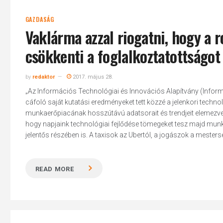
GAZDASÁG
Vaklárma azzal riogatni, hogy a r
csökkenti a foglalkoztatottságot
by
redaktor
2017. május 28.
„Az Információs Technológiai és Innovációs Alapítvány (Inform
cáfoló saját kutatási eredményeket tett közzé a jelenkori techn
munkaerőpiacának hosszútávú adatsorait és trendjeit elemezve. C
hogy napjaink technológiai fejlődése tömegeket tesz majd munkané
jelentős részében is. A taxisok az Ubertól, a jogászok a mester
READ MORE