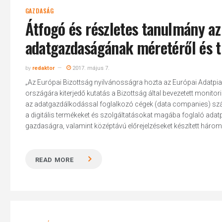
GAZDASÁG
Átfogó és részletes tanulmány az
adatgazdaságának méretéről és t
by
redaktor
2017. május 7.
„Az Európai Bizottság nyilvánosságra hozta az Európai Adatpi
országára kiterjedő kutatás a Bizottság által bevezetett moni
az adatgazdálkodással foglalkozó cégek (data companies) számát
a digitális termékeket és szolgáltatásokat magába foglaló ada
gazdaságra, valamint középtávú előrejelzéseket készített három
READ MORE