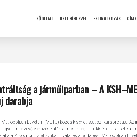
FŐOLDAL
HETI HÍRLEVÉL
FELIRATKOZÁS
CÍMK
entráltság a járműiparban – A KSH–M
új darabja
i Metropolitan Egyetem (METU) közös kísérleti statisztikai sorozata. Az i
ot figyelembe vevő elemzése után a most megjelent kísérleti statisztika a
lat alá. A Központi Statisztikai Hivatal és a Budapesti Metropolitan Egy