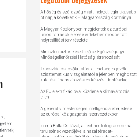
A hőség és szárazság miatti helyzet legkritikusabb
öt napja következik – Magyarország Kormánya
A Magyar Közlönyben megjelentek az európai
uniós források elérése érdekében módosított
helyreállítási terv részletei
Miniszteri biztos készíti elő az Egészségügyi
Minőségellenőrzési Hatóság létrehozását
Transzlációs jövőkutatás: a lehetséges jövők
szisztematikus vizsgálatától a jelenben meghozott
n
kutatási, finanszírozási és képzési döntésekig
Az EU elektrifikációval küzdene a klímaváltozás
ellen
A generatív mesterséges intelligencia elterjedése
az európai közigazgatási szervezetekben
re,
Egyetem
Interjú Balla Csillával, a Lechner fotogrammetriai
tlennek,
területének vezetőjével a hazai téradat-
ökoszisztéma jövőjéről és a légi adatgyűjtések