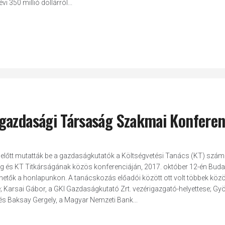
i 350 millió dollárról...
gazdasági Társaság Szakmai Konferen
előtt mutatták be a gazdaságkutatók a Költségvetési Tanács (KT) szám
g és KT Titkárságának közös konferenciáján, 2017. október 12-én Buda
hetők a honlapunkon. A tanácskozás előadói között ott volt többek közö
e; Karsai Gábor, a GKI Gazdaságkutató Zrt. vezérigazgató-helyettese; Gy
s Baksay Gergely, a Magyar Nemzeti Bank...