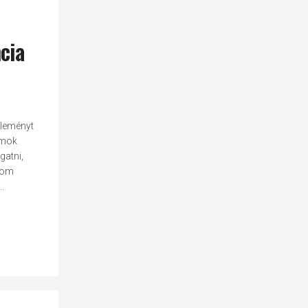
cia
éleményt
amok
gatni,
alom
.