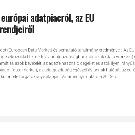
 európai adatpiacról, az EU
rendjeiről
acot (European Data Market) és bemutató tanulmány eredményeit. Az E
toringeszközökkel felmérte az adatgazdaságban dolgozók (data workers)
 és azok bevételét, az adatfelhasználó cégeket és azok ilyen irányú kö
tpiacot (data market), az adatgazdaság egészét és annak hatását az eur
 különféle forgatókönyv alapján. Valamennyi mutató a 2013-tól...