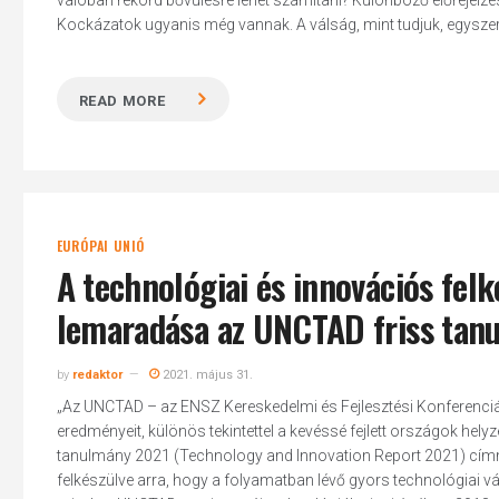
valóban rekord bővülésre lehet számítani? Különböző előrejelzé
Kockázatok ugyanis még vannak. A válság, mint tudjuk, egyszerre 
READ MORE
EURÓPAI UNIÓ
A technológiai és innovációs fel
lemaradása az UNCTAD friss tanu
by
redaktor
2021. május 31.
„Az UNCTAD – az ENSZ Kereskedelmi és Fejlesztési Konferenciáj
eredményeit, különös tekintettel a kevéssé fejlett országok hel
tanulmány 2021 (Technology and Innovation Report 2021) címme
felkészülve arra, hogy a folyamatban lévő gyors technológiai 