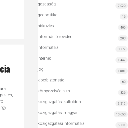
gazdaság
7 020
geopolitika
16
hírközlés
406
információ röviden
203
informatika
3 779
Internet
1 449
cia
jog
1 801
kiberbiztonság
60
ára
környezetvédelem
326
pesten,
tt
közigazgatás: külföldön
2 319
örgy
közigazgatás: magyar
10 650
közigazgatási informatika
5 781