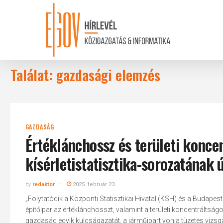
Skip
to
main
content
Találat: gazdasági elemzés
GAZDASÁG
Értéklánchossz és területi konc
kísérletistatisztika-sorozatának 
by
redaktor
2025. február 23.
„Folytatódik a Központi Statisztikai Hivatal (KSH) és a Budapest
építőipar az értéklánchosszt, valamint a területi koncentráltság
gazdaság egyik kulcságazatát, a járműipart vonja tüzetes vizsgá