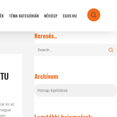
ÉK
TÉMA KATEGÓRIÁK
NÉVJEGY
EGOV.HU
search
Keresés..
ETU
Archívum
Archívum
par és az
 magyar
Legutóbbi bejegyzések
etem