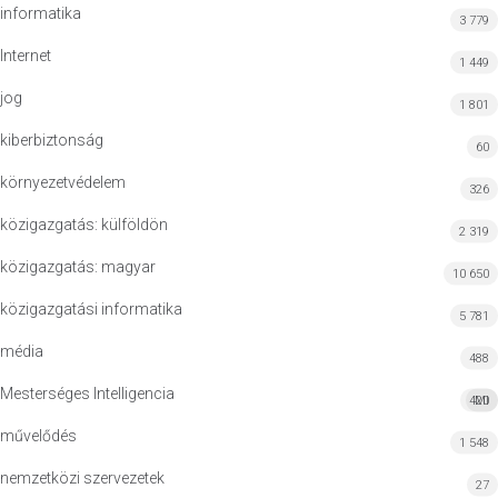
informatika
3 779
Internet
1 449
jog
1 801
kiberbiztonság
60
környezetvédelem
326
közigazgatás: külföldön
2 319
közigazgatás: magyar
10 650
közigazgatási informatika
5 781
média
488
Mesterséges Intelligencia
420
MI
művelődés
1 548
nemzetközi szervezetek
27