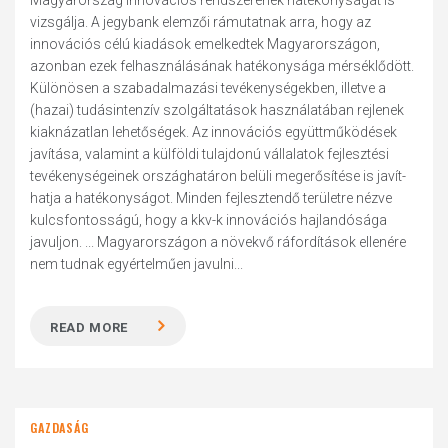
Magyarország innovációs rendszerének hatékonyságát is
vizsgálja. A jegybank elemzői rámutatnak arra, hogy az
innovációs célú kiadások emelkedtek Magyarországon,
azonban ezek felhasználásának hatékonysága mérséklődött.
Különösen a szabadalmazási tevékenységekben, illetve a
(hazai) tudásintenzív szolgáltatások használatában rejlenek
kiaknázatlan lehetőségek. Az innovációs együttműködések
javítása, valamint a külföldi tulajdonú vállalatok fejlesztési
tevékenységeinek országhatáron belüli megerősítése is javít-
hatja a hatékonyságot. Minden fejlesztendő területre nézve
kulcsfontosságú, hogy a kkv-k innovációs hajlandósága
javuljon. ... Magyarországon a növekvő ráfordítások ellenére
nem tudnak egyértelműen javulni...
READ MORE
GAZDASÁG