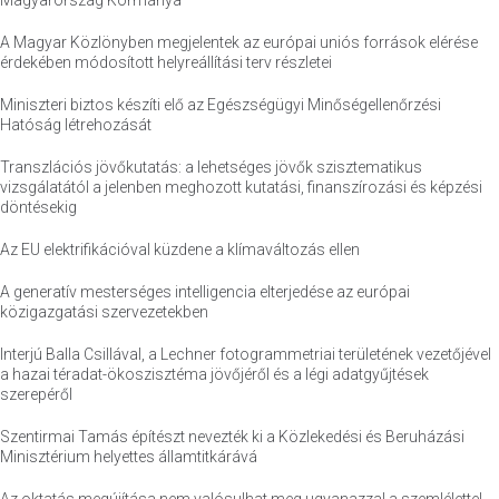
Magyarország Kormánya
A Magyar Közlönyben megjelentek az európai uniós források elérése
érdekében módosított helyreállítási terv részletei
Miniszteri biztos készíti elő az Egészségügyi Minőségellenőrzési
Hatóság létrehozását
Transzlációs jövőkutatás: a lehetséges jövők szisztematikus
vizsgálatától a jelenben meghozott kutatási, finanszírozási és képzési
döntésekig
Az EU elektrifikációval küzdene a klímaváltozás ellen
A generatív mesterséges intelligencia elterjedése az európai
közigazgatási szervezetekben
Interjú Balla Csillával, a Lechner fotogrammetriai területének vezetőjével
a hazai téradat-ökoszisztéma jövőjéről és a légi adatgyűjtések
szerepéről
Szentirmai Tamás építészt nevezték ki a Közlekedési és Beruházási
Minisztérium helyettes államtitkárává