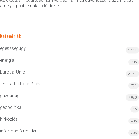
Az oktatás megújítása nem valósulhat meg ugyanazzal a szemlélettel,
amely a problémákat előidézte
Kategóriák
egészségügy
1 114
energia
706
Európai Unió
2 141
fenntartható fejlődés
721
gazdaság
7 020
geopolitika
16
hírközlés
406
információ röviden
203