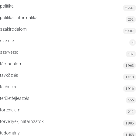
politika
2 337
politikai informatika
292
szakirodalom
2 507
szemle
4
szervezet
189
társadalom
1 963
távközlés
1 310
technika
1 916
területfejlesztés
556
történelem
212
törvények, határozatok
1 805
tudomány
1 453