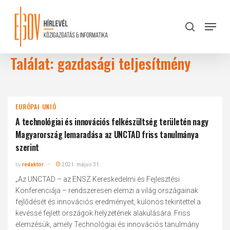
Skip
to
Menu
search
main
Close
content
Menu
Találat: gazdasági teljesítmény
EURÓPAI UNIÓ
A technológiai és innovációs felkészültség területén nagy
Magyarország lemaradása az UNCTAD friss tanulmánya
szerint
by
redaktor
2021. május 31.
„Az UNCTAD – az ENSZ Kereskedelmi és Fejlesztési
Konferenciája – rendszeresen elemzi a világ országainak
fejlődését és innovációs eredményeit, különös tekintettel a
kevéssé fejlett országok helyzetének alakulására. Friss
elemzésük, amely Technológiai és innovációs tanulmány