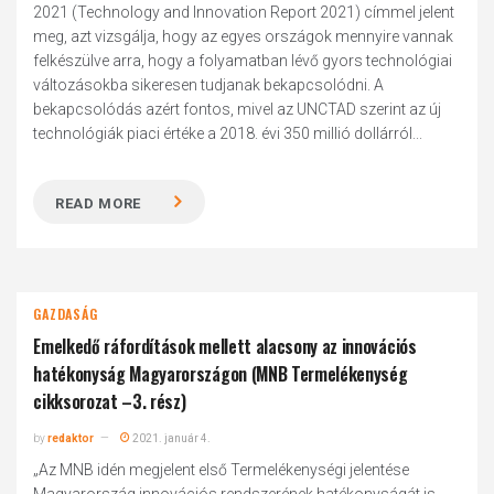
2021 (Technology and Innovation Report 2021) címmel jelent
meg, azt vizsgálja, hogy az egyes országok mennyire vannak
felkészülve arra, hogy a folyamatban lévő gyors technológiai
változásokba sikeresen tudjanak bekapcsolódni. A
bekapcsolódás azért fontos, mivel az UNCTAD szerint az új
technológiák piaci értéke a 2018. évi 350 millió dollárról...
READ MORE
GAZDASÁG
Emelkedő ráfordítások mellett alacsony az innovációs
hatékonyság Magyarországon (MNB Termelékenység
cikksorozat –3. rész)
by
redaktor
2021. január 4.
„Az MNB idén megjelent első Termelékenységi jelentése