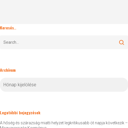
Keresés..
Archívum
Archívum
Legutóbbi bejegyzések
A hőség és szárazság miatti helyzet legkritikusabb öt napja következik –