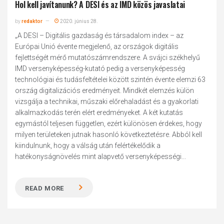
Hol kell javítanunk? A DESI és az IMD közös javaslatai
by
redaktor
2020. június 28.
„A DESI – Digitális gazdaság és társadalom index – az
Európai Unió évente megjelenő, az országok digitális
fejlettségét mérő mutatószámrendszere. A svájci székhelyű
IMD versenyképesség-kutató pedig a versenyképesség
technoló­giai és tudásfeltételei között szintén évente elemzi 63
ország digitalizációs eredményeit. Mindkét elemzés külön
vizsgálja a technikai, műszaki előrehaladást és a gyakorlati
alkalmazkodás terén elért eredményeket. A két kutatás
egymástól teljesen független, ezért különösen érdekes, hogy
milyen területeken jutnak hasonló következtetésre. Abból kell
kiindulnunk, hogy a válság után felértékelődik a
hatékonyságnövelés mint alapvető versenyképességi...
READ MORE