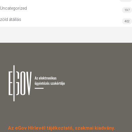
Uncategorized
197
zöld átállás
402
Az eGov Hírlevél tájékoztató, szakmai kiadvány.