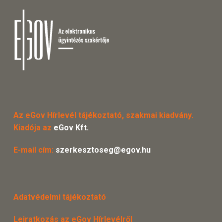
Az eGov Hírlevél tájékoztató, szakmai kiadvány.
Kiadója az
eGov Kft.
E-mail cím:
szerkesztoseg@egov.hu
Adatvédelmi tájékoztató
Leiratkozás az eGov Hírlevélről