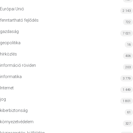
Európai Unió
2 143
fenntartható fejlődés
722
gazdaság
7 021
geopolitika
16
hírközlés
406
információ röviden
203
informatika
3 779
Internet
1 449
jog
1 801
kiberbiztonság
61
környezetvédelem
327