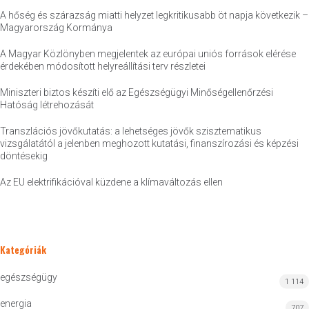
A hőség és szárazság miatti helyzet legkritikusabb öt napja következik –
Magyarország Kormánya
A Magyar Közlönyben megjelentek az európai uniós források elérése
érdekében módosított helyreállítási terv részletei
Miniszteri biztos készíti elő az Egészségügyi Minőségellenőrzési
Hatóság létrehozását
Transzlációs jövőkutatás: a lehetséges jövők szisztematikus
vizsgálatától a jelenben meghozott kutatási, finanszírozási és képzési
döntésekig
Az EU elektrifikációval küzdene a klímaváltozás ellen
Kategóriák
egészségügy
1 114
energia
707