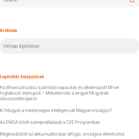
Archívum
Archívum
Legutóbbi bejegyzések
Közfinanszírozású számítási kapacitás és alkalmazott MI-vel
foglalkozó startupok – Mélyelemzés a lengyel MI-gyárak
ökoszisztémájáról
Ki felügyeli a mesterséges intelligenciát Magyarországon?
Az ENISA bővíti szerepvállalását a CVE Programban
Megkezdődött az akkumulátoripar átfogó, országos ellenőrzése