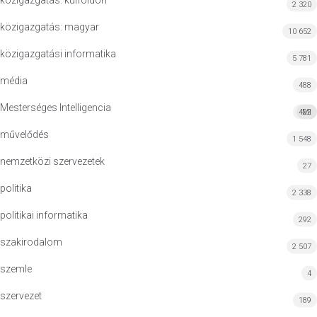
közigazgatás: külföldön
2 320
közigazgatás: magyar
10 652
közigazgatási informatika
5 781
média
488
Mesterséges Intelligencia
422
MI
művelődés
1 548
nemzetközi szervezetek
27
politika
2 338
politikai informatika
292
szakirodalom
2 507
szemle
4
szervezet
189