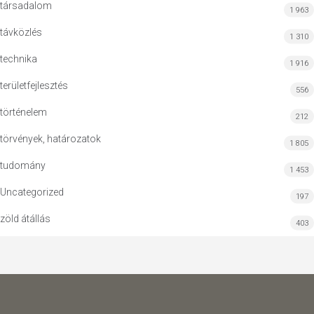
társadalom
1 963
távközlés
1 310
technika
1 916
területfejlesztés
556
történelem
212
törvények, határozatok
1 805
tudomány
1 453
Uncategorized
197
zöld átállás
403