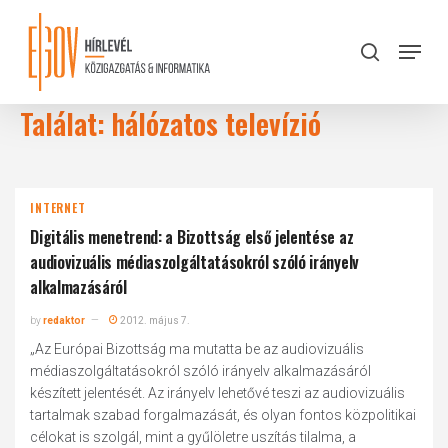
Skip
to
Menu
search
main
Close
content
Menu
Találat: hálózatos televízió
INTERNET
Digitális menetrend: a Bizottság első jelentése az
audiovizuális médiaszolgáltatásokról szóló irányelv
alkalmazásáról
by
redaktor
2012. május 7.
„Az Európai Bizottság ma mutatta be az audiovizuális
médiaszolgáltatásokról szóló irányelv alkalmazásáról
készített jelentését. Az irányelv lehetővé teszi az audiovizuális
tartalmak szabad forgalmazását, és olyan fontos közpolitikai
célokat is szolgál, mint a gyűlöletre uszítás tilalma, a