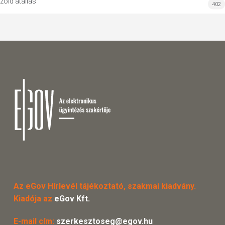
zöld átállás
402
Az eGov Hírlevél tájékoztató, szakmai kiadvány.
Kiadója az
eGov Kft.
E-mail cím:
szerkesztoseg@egov.hu