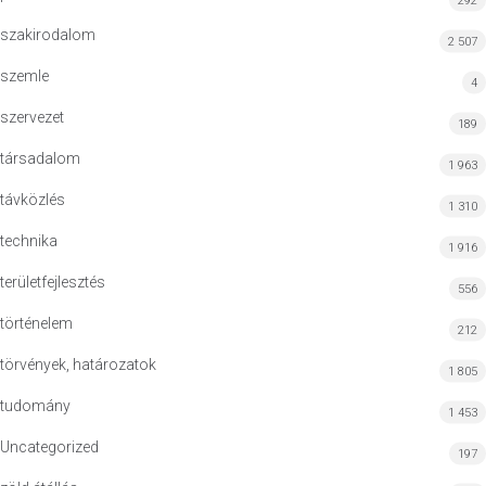
292
szakirodalom
2 507
szemle
4
szervezet
189
társadalom
1 963
távközlés
1 310
technika
1 916
területfejlesztés
556
történelem
212
törvények, határozatok
1 805
tudomány
1 453
Uncategorized
197