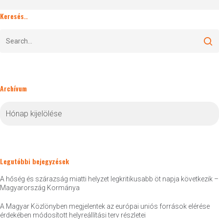
Keresés..
Archívum
Archívum
Legutóbbi bejegyzések
A hőség és szárazság miatti helyzet legkritikusabb öt napja következik –
Magyarország Kormánya
A Magyar Közlönyben megjelentek az európai uniós források elérése
érdekében módosított helyreállítási terv részletei