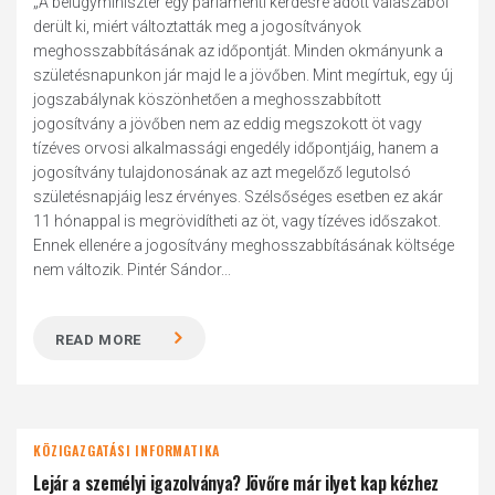
„A belügyminiszter egy parlamenti kérdésre adott válaszából
derült ki, miért változtatták meg a jogosítványok
meghosszabbításának az időpontját. Minden okmányunk a
születésnapunkon jár majd le a jövőben. Mint megírtuk, egy új
jogszabálynak köszönhetően a meghosszabbított
jogosítvány a jövőben nem az eddig megszokott öt vagy
tízéves orvosi alkalmassági engedély időpontjáig, hanem a
jogosítvány tulajdonosának az azt megelőző legutolsó
születésnapjáig lesz érvényes. Szélsőséges esetben ez akár
11 hónappal is megrövidítheti az öt, vagy tízéves időszakot.
Ennek ellenére a jogosítvány meghosszabbításának költsége
nem változik. Pintér Sándor...
READ MORE
KÖZIGAZGATÁSI INFORMATIKA
Lejár a személyi igazolványa? Jövőre már ilyet kap kézhez