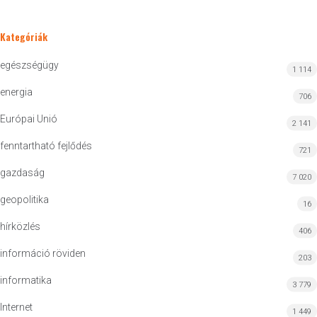
Kategóriák
egészségügy
1 114
energia
706
Európai Unió
2 141
fenntartható fejlődés
721
gazdaság
7 020
geopolitika
16
hírközlés
406
információ röviden
203
informatika
3 779
Internet
1 449