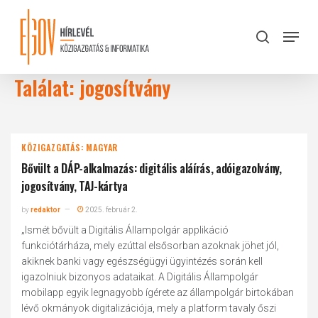
Skip
to
Menu
search
main
Close
content
Menu
Találat: jogosítvány
KÖZIGAZGATÁS: MAGYAR
Bővült a DÁP-alkalmazás: digitális aláírás, adóigazolvány,
jogosítvány, TAJ-kártya
by
redaktor
2025. február 2.
„Ismét bővült a Digitális Állampolgár applikáció
funkciótárháza, mely ezúttal elsősorban azoknak jöhet jól,
akiknek banki vagy egészségügyi ügyintézés során kell
igazolniuk bizonyos adataikat. A Digitális Állampolgár
mobilapp egyik legnagyobb ígérete az állampolgár birtokában
lévő okmányok digitalizációja, mely a platform tavaly őszi