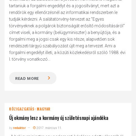
tartaniuk a forgalmi engedélyt és a jogosítványt, mert azt a
rendőrök egy ellenőrzésnél az informatikai rendszerben le
tudják kérdezni. A salátatörvény-tervezet az "Egyes
törvényeknek a polgárok biztonságát erősítő módosításáról"
címet viseli, a kormány (belügyminiszter) a benyújtója, és a
forgalmi meg a jogsi csak egy kis része, alapvetően sok
rendészeti tárgyú szabályozást újít meg a tervezet. Ami a
forgalmi engedélyt illeti, a közúti közlekedésről szóló 1988. évi
I. törvény vonatkozó...
READ MORE
KÖZIGAZGATÁS: MAGYAR
Új okmány lesz a kormány új születésnapi ajándéka
by
redaktor
2017. március 11.