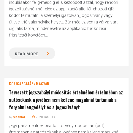
indulásakor félig-meddig el is kezdődött azzal, hogy rendőri
igazoltatásnál már elég az applikáció által létrehozott QR-
kódot felmutatni a személyi igazolván, jogosítvány vagy
útlevél trió valamelyike helyett. Bár még ez sem a várva-várt
digitális tárca, mindenesetre az applikáció hét közepi
frissítését követően...
READ MORE
KÖZIGAZGATÁS: MAGYAR
Tervezett jogszabályi módosítás értelmében értelmében az
autósoknak a jövőben nem kellene maguknál tartaniuk a
forgalmi engedélyt és a jogosítványt
by
redaktor
2020. május 4.
„Egy parlamentnek beadott törvénymódosítás (pdf)
értelmében az autósoknak a jövőben nem kellene maguknál