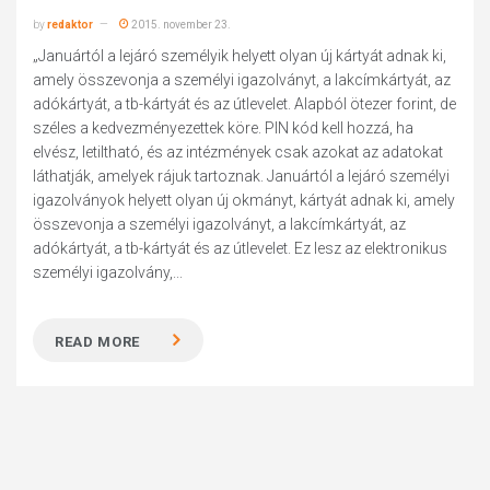
by
redaktor
2015. november 23.
„Januártól a lejáró személyik helyett olyan új kártyát adnak ki,
amely összevonja a személyi igazolványt, a lakcímkártyát, az
adókártyát, a tb-kártyát és az útlevelet. Alapból ötezer forint, de
széles a kedvezményezettek köre. PIN kód kell hozzá, ha
elvész, letiltható, és az intézmények csak azokat az adatokat
láthatják, amelyek rájuk tartoznak. Januártól a lejáró személyi
igazolványok helyett olyan új okmányt, kártyát adnak ki, amely
összevonja a személyi igazolványt, a lakcímkártyát, az
adókártyát, a tb-kártyát és az útlevelet. Ez lesz az elektronikus
személyi igazolvány,...
READ MORE