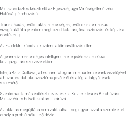
Miniszteri biztos készíti elő az Egészségügyi Minőségellenőrzési
Hatóság létrehozását
Transzlációs jövőkutatás: a lehetséges jövők szisztematikus
vizsgálatától a jelenben meghozott kutatási, finanszírozási és képzési
döntésekig
Az EU elektrifikációval küzdene a klímaváltozás ellen
A generatív mesterséges intelligencia elterjedése az európai
közigazgatási szervezetekben
Interjú Balla Csillával, a Lechner fotogrammetriai területének vezetőjével
a hazai téradat-ökoszisztéma jövőjéről és a légi adatgyűjtések
szerepéről
Szentirmai Tamás építészt nevezték ki a Közlekedési és Beruházási
Minisztérium helyettes államtitkárává
Az oktatás megújítása nem valósulhat meg ugyanazzal a szemlélettel,
amely a problémákat előidézte