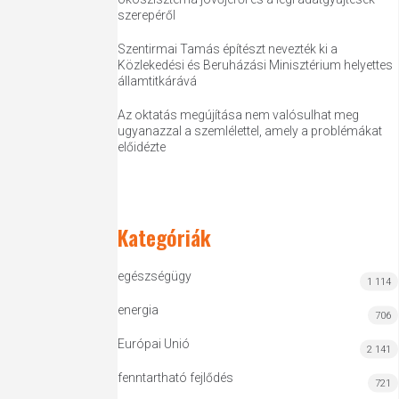
szerepéről
Szentirmai Tamás építészt nevezték ki a
Közlekedési és Beruházási Minisztérium helyettes
államtitkárává
Az oktatás megújítása nem valósulhat meg
ugyanazzal a szemlélettel, amely a problémákat
előidézte
Kategóriák
egészségügy
1 114
energia
706
Európai Unió
2 141
fenntartható fejlődés
721