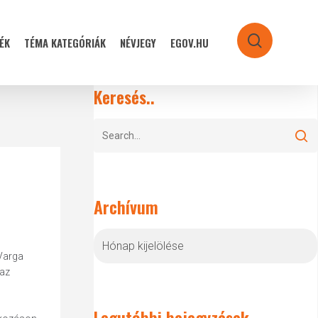
ÉK
TÉMA KATEGÓRIÁK
NÉVJEGY
EGOV.HU
search
Keresés..
Archívum
Archívum
 Varga
 az
Legutóbbi bejegyzések