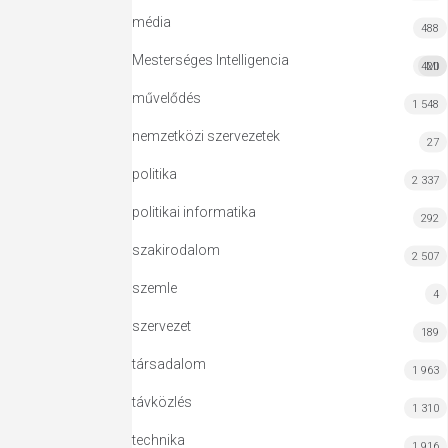
média
488
Mesterséges Intelligencia
420
MI
művelődés
1 548
nemzetközi szervezetek
27
politika
2 337
politikai informatika
292
szakirodalom
2 507
szemle
4
szervezet
189
társadalom
1 963
távközlés
1 310
technika
1 916