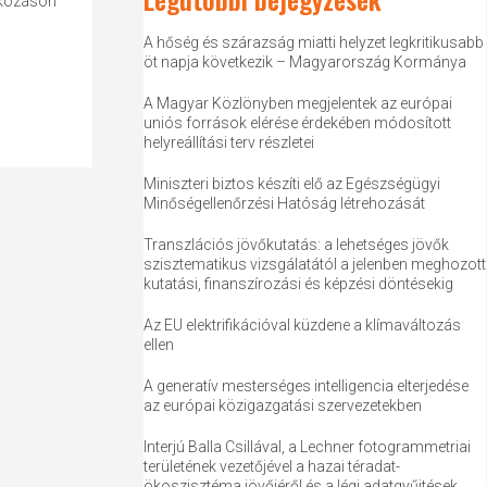
cskozáson
A hőség és szárazság miatti helyzet legkritikusabb
öt napja következik – Magyarország Kormánya
A Magyar Közlönyben megjelentek az európai
uniós források elérése érdekében módosított
helyreállítási terv részletei
Miniszteri biztos készíti elő az Egészségügyi
Minőségellenőrzési Hatóság létrehozását
Transzlációs jövőkutatás: a lehetséges jövők
szisztematikus vizsgálatától a jelenben meghozott
kutatási, finanszírozási és képzési döntésekig
Az EU elektrifikációval küzdene a klímaváltozás
ellen
A generatív mesterséges intelligencia elterjedése
az európai közigazgatási szervezetekben
Interjú Balla Csillával, a Lechner fotogrammetriai
területének vezetőjével a hazai téradat-
ökoszisztéma jövőjéről és a légi adatgyűjtések