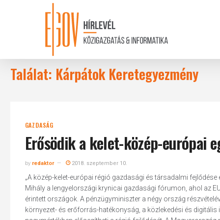
Skip
to
main
content
Találat: Kárpátok Keretegyezmény
GAZDASÁG
Erősödik a kelet-közép-európai 
by
redaktor
2018. szeptember 10.
„A közép-kelet-európai régió gazdasági és társadalmi fejlődés
Mihály a lengyelországi krynicai gazdasági fórumon, ahol az EU
érintett országok. A pénzügyminiszter a négy ország részvételéve
környezet- és erőforrás-hatékonyság, a közlekedési és digitális