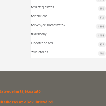
területfejlesztés
556
történelem
212
törvények, határozatok
1 805
tudomány
1 453
Uncategorized
197
zöld átállás
402
datvédelmi tájékoztató
eiratkozás az eGov Hírlevélről