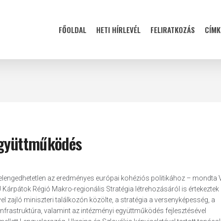
FŐOLDAL
HETI HÍRLEVÉL
FELIRATKOZÁS
CÍMK
együttműködés
e elengedhetetlen az eredményes európai kohéziós politikához – mondta
 Kárpátok Régió Makro-regionális Stratégia létrehozásáról is értekeztek
l zajló miniszteri találkozón közölte, a stratégia a versenyképesség, a
 infrastruktúra, valamint az intézményi együttműködés fejlesztésével