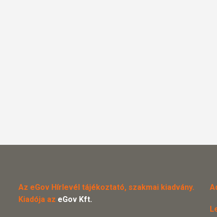
Az eGov Hírlevél tájékoztató, szakmai kiadvány.
A
Kiadója az
eGov Kft.
L