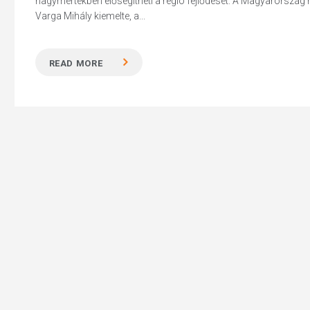
nagymértékben elősegítheti a régió fejlődését. A Magyarország 
Varga Mihály kiemelte, a...
READ MORE
Hit enter to search or ESC to close