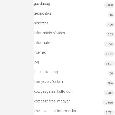
gazdaság
7 020
geopolitika
16
hírközlés
406
információ röviden
203
informatika
3 779
Internet
1 449
jog
1 801
kiberbiztonság
60
környezetvédelem
326
közigazgatás: külföldön
2 319
közigazgatás: magyar
10 650
közigazgatási informatika
5 781