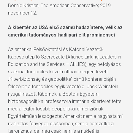
Bonnie Kristian; The American Conservative; 2019.
november 12.
A kibertér az USA első számú hadszíntere, vélik az
amerikai tudományos-hadiipari elit prominensei
Az amerikai Felsőoktatási és Katonai Vezetők
Kapcsolatépítő Szervezete (Alliance Linking Leaders in
Education and the Services – ALLIES), egy befolyásos
szakmai tömörülés közelmúltban megrendezett
„Kiberbiztonság és geopolitika” című konferenciáján
felszólalt a tömörülés egyik vezetője. Jack Weinstein
nyugalmazott tábornok, a Bostoni Egyetem
biztonságpolitikai professzora immár a kiberteret tette
meg a legfontosabb geopolitikai dimenziónak.
Egyértelműen leszögezte: Amerikát nem a nagyhatalmi
rivalizálás fenyegeti elsősorban, sem a nemzetközi
terrorizmus, de még csak nem is a nukleáris