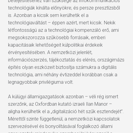
beteljesítéséhez van szüksége az infokommunikációs
technológiák kínálta előnyökre; és persze presztízsből
is. Azonban a kicsik sem kerülhetik el a
technológiaváltást – éppen azért, mert kicsik. Nekik
létfontosságú az a technológiai kompenzáló erő, ami
megsokszorozza szűkösebb forrásaik, emberi
kapacitásaik lehetőségeit külpolitikai érdekeik
érvényesítésében. A nemzetközi jelenlét,
információszerzés, tájékoztatás és elérés, országimázs
építés olyan eszközeit biztosítja számukra a digitális
technológia, ami néhány évtizeddel korábban csak a
legnagyobbak privilégiuma volt.
A külügyi államigazgatások azonban – véli rég ismert
szerzőnk, az Oxfordban kutató izraeli Ilan Manor –
aligha kerülhetik el a „digitalizáció hét szűk esztendejét”.
Mérettől szinte függetlenül, a nemzetközi kapcsolatok
szervezésével és bonyolításával foglalkozó állami