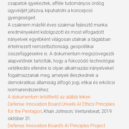
csapatok igyekeztek, afféle tudományos ördög
ügyvédjét játszva, kipuhatolni a koncepció
gyengeségeit.
A csaknem másfél éves szakmai fejlesztő munka
eredményeként kidolgozott és most elfogadott
irányelvek egyébként világosan utalnak a tágabban
értelmezett nemzetbiztonsági, geopolitikai
összefüggésekre is. A dokumentum megszövegezői
alapvetőnek tartották, hogy a fokozódó technológiai
vetélkedés ellenére is olyan alkalmazási irányelveket
fogalmazzanak meg, amelyek illeszkednek a
demokratikus államiság átfogó jogi, etikai és erkölcsi
normarendszeréhez.
A dokumentum letölthető az alábbi linken
Defense Innovation Board Unveils AI Ethics Principles
for the Pentagon
; Khari Johnson; Venturebeat; 2019.
október 31.
Defense Innovation Board’s AI Principles Project