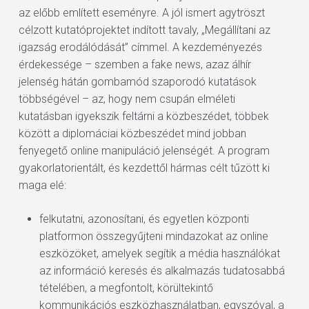
az előbb említett eseményre. A jól ismert agytröszt
célzott kutatóprojektet indított tavaly, „Megállítani az
igazság erodálódását” címmel. A kezdeményezés
érdekessége – szemben a fake news, azaz álhír
jelenség hátán gombamód szaporodó kutatások
többségével – az, hogy nem csupán elméleti
kutatásban igyekszik feltárni a közbeszédet, többek
között a diplomáciai közbeszédet mind jobban
fenyegető online manipuláció jelenségét. A program
gyakorlatorientált, és kezdettől hármas célt tűzött ki
maga elé:
felkutatni, azonosítani, és egyetlen központi
platformon összegyűjteni mindazokat az online
eszközöket, amelyek segítik a média használókat
az információ keresés és alkalmazás tudatosabbá
tételében, a megfontolt, körültekintő
kommunikációs eszközhasználatban, egyszóval, a