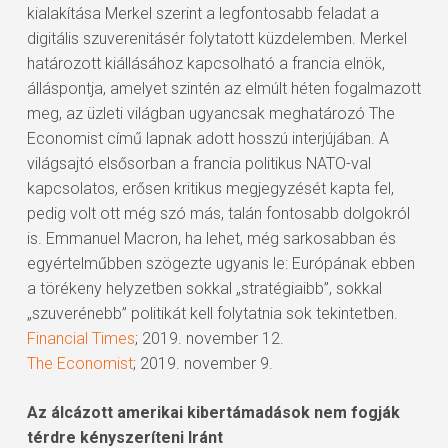
kialakítása Merkel szerint a legfontosabb feladat a
digitális szuverenitásér folytatott küzdelemben. Merkel
határozott kiállásához kapcsolható a francia elnök,
álláspontja, amelyet szintén az elmúlt héten fogalmazott
meg, az üzleti világban ugyancsak meghatározó The
Economist című lapnak adott hosszú interjújában. A
világsajtó elsősorban a francia politikus NATO-val
kapcsolatos, erősen kritikus megjegyzését kapta fel,
pedig volt ott még szó más, talán fontosabb dolgokról
is. Emmanuel Macron, ha lehet, még sarkosabban és
egyértelműbben szögezte ugyanis le: Európának ebben
a törékeny helyzetben sokkal „stratégiaibb”, sokkal
„szuverénebb” politikát kell folytatnia sok tekintetben.
Financial Times
; 2019. november 12.
The Economist
; 2019. november 9.
Az álcázott amerikai kibertámadások nem fogják
térdre kényszeríteni Iránt