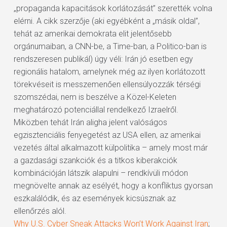
„propaganda kapacitások korlátozását” szerették volna
elérni. A cikk szerzője (aki egyébként a „másik oldal”,
tehát az amerikai demokrata elit jelentősebb
orgánumaiban, a CNN-be, a Time-ban, a Politico-ban is
rendszeresen publikál) úgy véli: Irán jó esetben egy
regionális hatalom, amelynek még az ilyen korlátozott
törekvéseit is messzemenően ellensúlyozzák térségi
szomszédai, nem is beszélve a Közel-Keleten
meghatározó potenciállal rendelkező Izraelről.
Miközben tehát Irán aligha jelent valóságos
egzisztenciális fenyegetést az USA ellen, az amerikai
vezetés által alkalmazott külpolitika – amely most már
a gazdasági szankciók és a titkos kiberakciók
kombinációján látszik alapulni – rendkívüli módon
megnövelte annak az esélyét, hogy a konfliktus gyorsan
eszkalálódik, és az események kicsúsznak az
ellenőrzés alól.
Why U.S. Cyber Sneak Attacks Won’t Work Against Iran
;