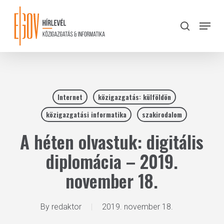
Skip
to
Menu
search
main
Close
content
Menu
Internet
közigazgatás: külföldön
közigazgatási informatika
szakirodalom
A héten olvastuk: digitális
diplomácia – 2019.
november 18.
By
redaktor
2019. november 18.