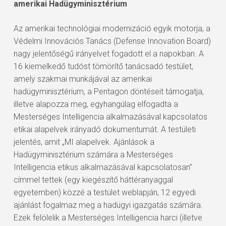
amerikai Hadügyminisztérium
Az amerikai technológiai modernizáció egyik motorja, a
Védelmi Innovációs Tanács (Defense Innovation Board)
nagy jelentőségű irányelvet fogadott el a napokban. A
16 kiemelkedő tudóst tömörítő tanácsadó testület,
amely szakmai munkájával az amerikai
hadügyminisztérium, a Pentagon döntéseit támogatja,
illetve alapozza meg, egyhangúlag elfogadta a
Mesterséges Intelligencia alkalmazásával kapcsolatos
etikai alapelvek irányadó dokumentumát. A testületi
jelentés, amit „MI alapelvek. Ajánlások a
Hadügyminisztérium számára a Mesterséges
Intelligencia etikus alkalmazásával kapcsolatosan”
címmel tettek (egy kiegészítő háttéranyaggal
egyetemben) közzé a testület weblapján, 12 egyedi
ajánlást fogalmaz meg a hadügyi igazgatás számára.
Ezek felölelik a Mesterséges Intelligencia harci (illetve