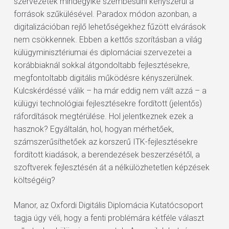
szervezetek mindegyike szembesülni kényszerül a
források szűkülésével. Paradox módon azonban, a
digitalizációban rejlő lehetőségekhez fűzött elvárások
nem csökkennek. Ebben a kettős szorításban a világ
külügyminisztériumai és diplomáciai szervezetei a
korábbiaknál sokkal átgondoltabb fejlesztésekre,
megfontoltabb digitális működésre kényszerülnek.
Kulcskérdéssé válik – ha már eddig nem vált azzá – a
külügyi technológiai fejlesztésekre fordított (jelentős)
ráfordítások megtérülése. Hol jelentkeznek ezek a
hasznok? Egyáltalán, hol, hogyan mérhetőek,
számszerűsíthetőek az korszerű ITK-fejlesztésekre
fordított kiadások, a berendezések beszerzésétől, a
szoftverek fejlesztésén át a nélkülözhetetlen képzések
költségéig?
Manor, az Oxfordi Digitális Diplomácia Kutatócsoport
tagja úgy véli, hogy a fenti problémára kétféle választ