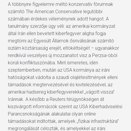
A többnyire figyelemre méltó konzervatív fórumnak
számító The American Conservative legutóbbi
számában érdekes véleménynek adott hangot. A
tanulmány szerzője úgy véli: az amerikai kormányzat
által Irán ellen bevetett kiberfegyver aligha fogja
megtörni az Egyesült Államok ősriválisának számító
iszlám köztársaság erejét, eltökéltségét – ugyanakkor
rendkívül veszélyes új mozzanatot visz a Perzsa-öböl
körüli konfliktuszónába. Mint ismeretes, idén
szeptemberben, miután az USA kormánya az iráni
hatóságokat vádolta a szaudi olajlétesítmények elleni
támadások megtervezésével és kivitelezésével, az
amerikai hadsereg kiberfegyverekkel „vágott vissza”
Iránnak. A később a Reuters hírügynökségen át
kiszivárgott információk szerint az USA Kiberhadviselési
Parancsnokságának alakulatai olyan online
támadásokat indítottak, amelyek „fizikai infrastruktúra”
megrongálását célozták, és amelyekkel az iráni