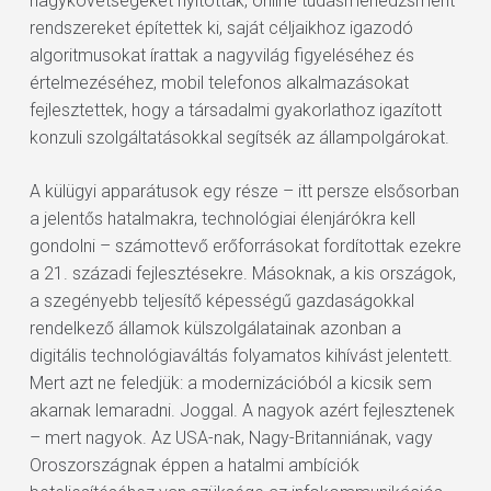
nagykövetségeket nyitottak, online tudásmenedzsment
rendszereket építettek ki, saját céljaikhoz igazodó
algoritmusokat írattak a nagyvilág figyeléséhez és
értelmezéséhez, mobil telefonos alkalmazásokat
fejlesztettek, hogy a társadalmi gyakorlathoz igazított
konzuli szolgáltatásokkal segítsék az állampolgárokat.
A külügyi apparátusok egy része – itt persze elsősorban
a jelentős hatalmakra, technológiai élenjárókra kell
gondolni – számottevő erőforrásokat fordítottak ezekre
a 21. századi fejlesztésekre. Másoknak, a kis országok,
a szegényebb teljesítő képességű gazdaságokkal
rendelkező államok külszolgálatainak azonban a
digitális technológiaváltás folyamatos kihívást jelentett.
Mert azt ne feledjük: a modernizációból a kicsik sem
akarnak lemaradni. Joggal. A nagyok azért fejlesztenek
– mert nagyok. Az USA-nak, Nagy-Britanniának, vagy
Oroszországnak éppen a hatalmi ambíciók