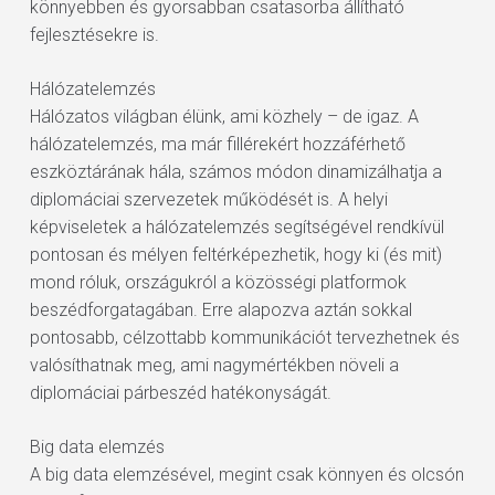
könnyebben és gyorsabban csatasorba állítható
fejlesztésekre is.
Hálózatelemzés
Hálózatos világban élünk, ami közhely – de igaz. A
hálózatelemzés, ma már fillérekért hozzáférhető
eszköztárának hála, számos módon dinamizálhatja a
diplomáciai szervezetek működését is. A helyi
képviseletek a hálózatelemzés segítségével rendkívül
pontosan és mélyen feltérképezhetik, hogy ki (és mit)
mond róluk, országukról a közösségi platformok
beszédforgatagában. Erre alapozva aztán sokkal
pontosabb, célzottabb kommunikációt tervezhetnek és
valósíthatnak meg, ami nagymértékben növeli a
diplomáciai párbeszéd hatékonyságát.
Big data elemzés
A big data elemzésével, megint csak könnyen és olcsón