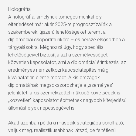
Holográfia
A holográfia, amelynek tömeges munkahelyi
elterjedését már akár 2025-re prognosztizálják a
szakemberek, újszerű lehetőségeket teremt a
diplomáciai csoportmunkára – és persze elsősorban a
tárgyalásokra. Méghozzá úgy, hogy speciális
lehetőségeivel biztosítja azt a személyességet,
közvetlen kapcsolatot, ami a diplomáciai érintkezés, az
eredményes nemzetközi kapcsolatépítés máig
kiválhatatlan eleme maradt. A kis országok
diplomatáinak megsokszorozhatja a „személyes”
jelenlétét: a kis személyzettel működő követségek is
„közvetlen” kapcsolatot építhetnek nagyobb kiterjedésű
állomáshelyek népességével is.
Akad azonban példa a második stratégiába sorolható,
valljuk meg, realisztikusabbnak látszó, de feltétlenül