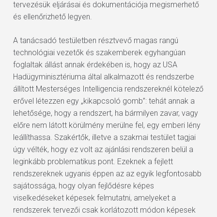
tervezésük eljárásai és dokumentációja megismerhető
és ellenőrizhető legyen.
A tanácsadó testületben résztvevő magas rangú
technológiai vezetők és szakemberek egyhangúan
foglaltak állást annak érdekében is, hogy az USA
Hadügyminisztériuma által alkalmazott és rendszerbe
állított Mesterséges Intelligencia rendszereknél kötelező
erővel létezzen egy „kikapcsoló gomb”: tehát annak a
lehetősége, hogy a rendszert, ha bármilyen zavar, vagy
előre nem látott körülmény merülne fel, egy emberi lény
leállíthassa. Szakértők, illetve a szakmai testület tagjai
úgy vélték, hogy ez volt az ajánlási rendszeren belül a
leginkább problematikus pont. Ezeknek a fejlett
rendszereknek ugyanis éppen az az egyik legfontosabb
sajátossága, hogy olyan fejlődésre képes
viselkedéseket képesek felmutatni, amelyeket a
rendszerek tervezői csak korlátozott módon képesek