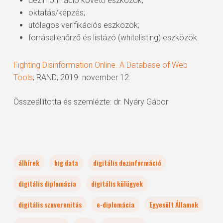
dezinformáció követő eszközök;
oktatás/képzés;
utólagos verifikációs eszközök;
forrásellenőrző és listázó (whitelisting) eszközök.
Fighting Disinformation Online. A Database of Web
Tools
; RAND; 2019. november 12.
Összeállította és szemlézte: dr. Nyáry Gábor
álhírek
big data
digitális dezinformáció
digitális diplomácia
digitális külügyek
digitális szuverenitás
e-diplomácia
Egyesült Államok