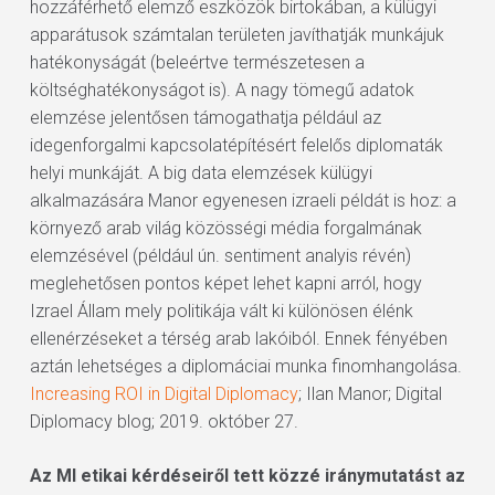
hozzáférhető elemző eszközök birtokában, a külügyi
apparátusok számtalan területen javíthatják munkájuk
hatékonyságát (beleértve természetesen a
költséghatékonyságot is). A nagy tömegű adatok
elemzése jelentősen támogathatja például az
idegenforgalmi kapcsolatépítésért felelős diplomaták
helyi munkáját. A big data elemzések külügyi
alkalmazására Manor egyenesen izraeli példát is hoz: a
környező arab világ közösségi média forgalmának
elemzésével (például ún. sentiment analyis révén)
meglehetősen pontos képet lehet kapni arról, hogy
Izrael Állam mely politikája vált ki különösen élénk
ellenérzéseket a térség arab lakóiból. Ennek fényében
aztán lehetséges a diplomáciai munka finomhangolása.
Increasing ROI in Digital Diplomacy
; Ilan Manor; Digital
Diplomacy blog; 2019. október 27.
Az MI etikai kérdéseiről tett közzé iránymutatást az