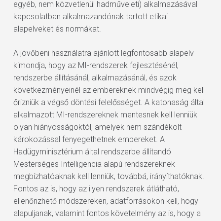
egyéb, nem közvetlenül hadműveleti) alkalmazásával
kapcsolatban alkalmazandónak tartott etikai
alapelveket és normákat.
A jövőbeni használatra ajánlott legfontosabb alapelv
kimondja, hogy az MI-rendszerek fejlesztésénél,
rendszerbe állításánál, alkalmazásánál, és azok
következményeinél az embereknek mindvégig meg kell
őrizniük a végső döntési felelősséget. A katonaság által
alkalmazott MI-rendszereknek mentesnek kell lenniük
olyan hiányosságoktól, amelyek nem szándékolt
károkozással fenyegethetnek embereket. A
Hadügyminisztérium által rendszerbe állítandó
Mesterséges Intelligencia alapú rendszereknek
megbízhatóaknak kell lenniük, továbbá, irányíthatóknak.
Fontos az is, hogy az ilyen rendszerek átlátható,
ellenőrizhető módszereken, adatforrásokon kell, hogy
alapuljanak, valamint fontos követelmény az is, hogy a