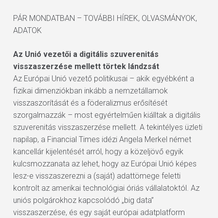
PÁR MONDATBAN – TOVÁBBI HÍREK, OLVASMÁNYOK,
ADATOK
Az Unió vezetői a digitális szuverenitás
visszaszerzése mellett törtek lándzsát
Az Európai Unió vezető politikusai – akik egyébként a
fizikai dimenziókban inkább a nemzetállamok
visszaszorítását és a föderalizmus erősítését
szorgalmazzák – most egyértelműen kiálltak a digitális
szuverenitás visszaszerzése mellett. A tekintélyes üzleti
napilap, a Financial Times idézi Angela Merkel német
kancellár kijelentését arról, hogy a közeljövő egyik
kulcsmozzanata az lehet, hogy az Európai Unió képes
lesz-e visszaszerezni a (saját) adattömege feletti
kontrolt az amerikai technológiai óriás vállalatoktól. Az
uniós polgárokhoz kapcsolódó „big data”
visszaszerzése, és egy saját európai adatplatform