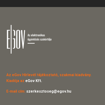
Az eGov Hírlevél tájékoztató, szakmai kiadvány.
Kiadója az
eGov Kft.
E-mail cím:
szerkesztoseg@egov.hu