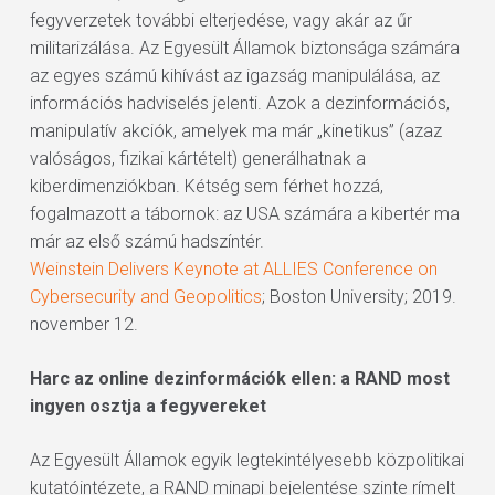
fegyverzetek további elterjedése, vagy akár az űr
militarizálása. Az Egyesült Államok biztonsága számára
az egyes számú kihívást az igazság manipulálása, az
információs hadviselés jelenti. Azok a dezinformációs,
manipulatív akciók, amelyek ma már „kinetikus” (azaz
valóságos, fizikai kártételt) generálhatnak a
kiberdimenziókban. Kétség sem férhet hozzá,
fogalmazott a tábornok: az USA számára a kibertér ma
már az első számú hadszíntér.
Weinstein Delivers Keynote at ALLIES Conference on
Cybersecurity and Geopolitics
; Boston University; 2019.
november 12.
Harc az online dezinformációk ellen: a RAND most
ingyen osztja a fegyvereket
Az Egyesült Államok egyik legtekintélyesebb közpolitikai
kutatóintézete, a RAND minapi bejelentése szinte rímelt