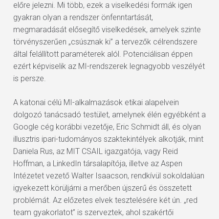
előre jelezni. Mi több, ezek a viselkedési formák igen
gyakran olyan a rendszer önfenntartását,
megmaradását elősegítő viselkedések, amelyek szinte
törvényszerűen „csúsznak ki” a tervezők célrendszere
által felállított paraméterek alól. Potenciálisan éppen
ezért képviselik az MI-rendszerek legnagyobb veszélyét
is persze.
A katonai célú MI-alkalmazások etikai alapelvein
dolgozó tanácsadó testület, amelynek élén egyébként a
Google cég korábbi vezetője, Eric Schmidt áll, és olyan
illusztris ipari-tudományos szaktekintélyek alkotják, mint
Daniela Rus, az MIT CSAIL igazgatója, vagy Reid
Hoffman, a LinkedIn társalapítója, illetve az Aspen
Intézetet vezető Walter Isaacson, rendkívül sokoldalúan
igyekezett körüljárni a merőben újszerű és összetett
problémát. Az előzetes elvek tesztelésére két ún. „red
team gyakorlatot” is szerveztek, ahol szakértői