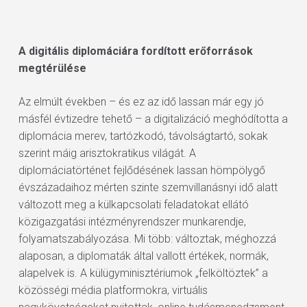
A digitális diplomáciára fordított erőforrások
megtérülése
Az elmúlt években – és ez az idő lassan már egy jó
másfél évtizedre tehető – a digitalizáció meghódította a
diplomácia merev, tartózkodó, távolságtartó, sokak
szerint máig arisztokratikus világát. A
diplomáciatörténet fejlődésének lassan hömpölygő
évszázadaihoz mérten szinte szemvillanásnyi idő alatt
változott meg a külkapcsolati feladatokat ellátó
közigazgatási intézményrendszer munkarendje,
folyamatszabályozása. Mi több: változtak, méghozzá
alaposan, a diplomaták által vallott értékek, normák,
alapelvek is. A külügyminisztériumok „felköltöztek” a
közösségi média platformokra, virtuális