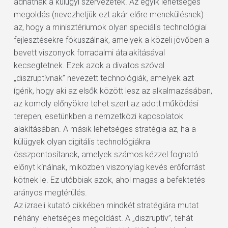
adhatnak a külügyi szervezetek. Az egyik lehetséges
megoldás (nevezhetjük ezt akár előre menekülésnek)
az, hogy a minisztériumok olyan speciális technológiai
fejlesztésekre fókuszálnak, amelyek a közeli jövőben a
bevett viszonyok forradalmi átalakításával
kecsegtetnek. Ezek azok a divatos szóval
„diszruptívnak” nevezett technológiák, amelyek azt
ígérik, hogy aki az elsők között lesz az alkalmazásában,
az komoly előnyökre tehet szert az adott működési
terepen, esetünkben a nemzetközi kapcsolatok
alakításában. A másik lehetséges stratégia az, ha a
külügyek olyan digitális technológiákra
összpontosítanak, amelyek számos kézzel fogható
előnyt kínálnak, miközben viszonylag kevés erőforrást
kötnek le. Ez utóbbiak azok, ahol magas a befektetés
arányos megtérülés.
Az izraeli kutató cikkében mindkét stratégiára mutat
néhány lehetséges megoldást. A „diszruptív”, tehát