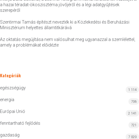
a hazai téradat-ökoszisztéma jövőjéről és a légi adatgyűjtések
szerepéről
Szentirmai Tamás építészt nevezték ki a Közlekedési és Beruházási
Minisztérium helyettes államtitkárává
Az oktatás megújítása nem valósulhat meg ugyanazzal a szemlélettel,
amely a problémákat előidézte
Kategóriák
egészségügy
1 114
energia
706
Európai Unió
2 141
fenntartható fejlődés
721
gazdaság
7 020