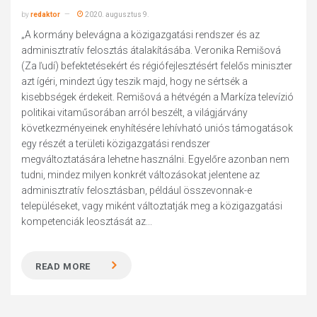
by
redaktor
2020. augusztus 9.
„A kormány belevágna a közigazgatási rendszer és az
adminisztratív felosztás átalakításába. Veronika Remišová
(Za ľudí) befektetésekért és régiófejlesztésért felelős miniszter
azt ígéri, mindezt úgy teszik majd, hogy ne sértsék a
kisebbségek érdekeit. Remišová a hétvégén a Markíza televízió
politikai vitaműsorában arról beszélt, a világjárvány
következményeinek enyhítésére lehívható uniós támogatások
egy részét a területi közigazgatási rendszer
megváltoztatására lehetne használni. Egyelőre azonban nem
tudni, mindez milyen konkrét változásokat jelentene az
adminisztratív felosztásban, például összevonnak-e
településeket, vagy miként változtatják meg a közigazgatási
kompetenciák leosztását az...
READ MORE