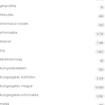
geopolitika
16
hírközlés
406
információ röviden
203
informatika
3 779
Internet
1 449
jog
1 801
kiberbiztonság
60
környezetvédelem
326
közigazgatás: külföldön
2 319
közigazgatás: magyar
10 650
közigazgatási informatika
5 781
média