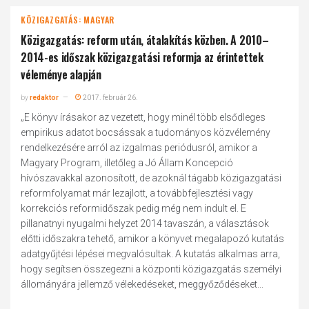
KÖZIGAZGATÁS: MAGYAR
Közigazgatás: reform után, átalakítás közben. A 2010–
2014-es időszak közigazgatási reformja az érintettek
véleménye alapján
by
redaktor
2017. február 26.
„E könyv írásakor az vezetett, hogy minél több elsődleges
empirikus adatot bocsássak a tudományos közvélemény
rendelkezésére arról az izgalmas periódusról, amikor a
Magyary Program, illetőleg a Jó Állam Koncepció
hívószavakkal azonosított, de azoknál tágabb közigazgatási
reformfolyamat már lezajlott, a továbbfejlesztési vagy
korrekciós reformidőszak pedig még nem indult el. E
pillanatnyi nyugalmi helyzet 2014 tavaszán, a választások
előtti időszakra tehető, amikor a könyvet megalapozó kutatás
adatgyűjtési lépései megvalósultak. A kutatás alkalmas arra,
hogy segítsen összegezni a központi közigazgatás személyi
állományára jellemző vélekedéseket, meggyőződéseket...