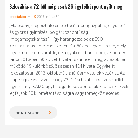
Szlovákia: a 72-ből még csak 26 ügyfélközpont nyílt meg
by
redaktor
2015. május 31.
„Hatékony, megbízható és elérhető államigazgatás, egyszerű
és gyors ügyintézés, polgárközpontúság,
„megamegtakarítás” – így harangozta be az ESO
közigazgatási reformot Robert Kaliňák belügyminiszter, mely
ugyan még nem zárult le, de a gyakorlatban döcögve indul. A
tárca 2013-ben 50 körzeti hivatalt szüntetett meg, az azokban
működő 15 különböző, összesen 424 hivatal ügyvitelét
fokozatosan 2013. októberéig a járási hivatalok vették át. Az
alapelképzelés az volt, hogy 72 járási hivatalt és azok mellett
ugyanennyi KAMO ügyfélfogadó központot alakítanak ki. Ezek
legfeljebb 50 kilométer távolságra vagy tömegközlekedési...
READ MORE