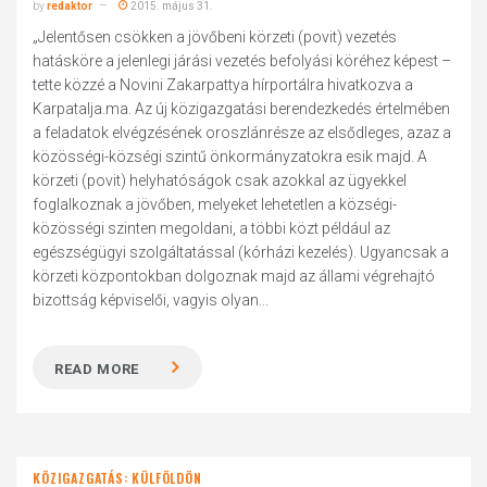
by
redaktor
2015. május 31.
„Jelentősen csökken a jövőbeni körzeti (povit) vezetés
hatásköre a jelenlegi járási vezetés befolyási köréhez képest –
tette közzé a Novini Zakarpattya hírportálra hivatkozva a
Karpatalja.ma. Az új közigazgatási berendezkedés értelmében
a feladatok elvégzésének oroszlánrésze az elsődleges, azaz a
közösségi-községi szintű önkormányzatokra esik majd. A
körzeti (povit) helyhatóságok csak azokkal az ügyekkel
foglalkoznak a jövőben, melyeket lehetetlen a községi-
közösségi szinten megoldani, a többi közt például az
egészségügyi szolgáltatással (kórházi kezelés). Ugyancsak a
körzeti központokban dolgoznak majd az állami végrehajtó
bizottság képviselői, vagyis olyan...
READ MORE
KÖZIGAZGATÁS: KÜLFÖLDÖN