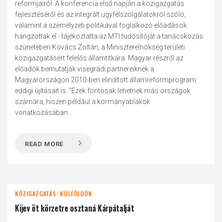
reformjairól. A konferencia első napján a közigazgatás
fejlesztéséről és az integrált ügyfélszolgálatokról szóló,
valamint a személyzeti politikával foglalkozó előadások
hangzottak el - tájékoztatta az MTI tudósítóját a tanácskozás
szünetében Kovács Zoltán, a Miniszterelnökség területi
közigazgatásért felelős államtitkára. Magyar részről az
előadók bemutatják visegrádi partnereiknek a
Magyarországon 2010-ben elindított államreformprogram
eddigi újításait is. "Ezek fontosak lehetnek más országok
számára, hiszen például a kormányablakok
vonatkozásában...
READ MORE
KÖZIGAZGATÁS: KÜLFÖLDÖN
Kijev öt körzetre osztaná Kárpátalját