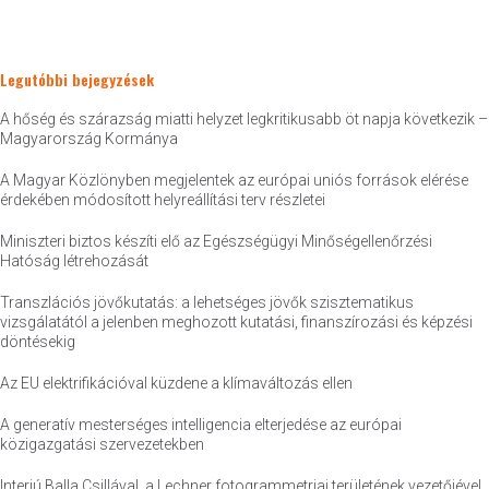
Legutóbbi bejegyzések
A hőség és szárazság miatti helyzet legkritikusabb öt napja következik –
Magyarország Kormánya
A Magyar Közlönyben megjelentek az európai uniós források elérése
érdekében módosított helyreállítási terv részletei
Miniszteri biztos készíti elő az Egészségügyi Minőségellenőrzési
Hatóság létrehozását
Transzlációs jövőkutatás: a lehetséges jövők szisztematikus
vizsgálatától a jelenben meghozott kutatási, finanszírozási és képzési
döntésekig
Az EU elektrifikációval küzdene a klímaváltozás ellen
A generatív mesterséges intelligencia elterjedése az európai
közigazgatási szervezetekben
Interjú Balla Csillával, a Lechner fotogrammetriai területének vezetőjével