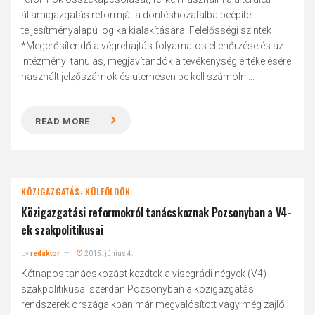
államigazgatás reformját a döntéshozatalba beépített
teljesítményalapú logika kialakítására. Felelősségi szintek
*Megerősítendő a végrehajtás folyamatos ellenőrzése és az
intézményi tanulás, megjavítandók a tevékenység értékelésére
használt jelzőszámok és ütemesen be kell számolni...
READ MORE
KÖZIGAZGATÁS: KÜLFÖLDÖN
Közigazgatási reformokról tanácskoznak Pozsonyban a V4-
ek szakpolitikusai
by
redaktor
2015. június 4.
Kétnapos tanácskozást kezdtek a visegrádi négyek (V4)
szakpolitikusai szerdán Pozsonyban a közigazgatási
rendszerek országaikban már megvalósított vagy még zajló