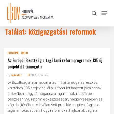
Skip
to
Menu
search
main
Close
content
Menu
Találat: közigazgatási reformok
EURÓPAI UNIÓ
Az Európai Bizottság a tagállami reformprogramok 135 új
projektjét támogatja
by
redaktor
2025. április 6.
„A Bizottság a mai napon a technikai támogatási eszköz
keretében 135 projektből álló új fordulót hagyott jóvá annak
érdekében, hogy támogassa a tagállamokat 2025-ben
összesen 390 reform előkészítésében, megtervezésében és
végrehajtásában. A kiválasztott projektek segíteni fogják a
tagállamokat abban, hogy reformokat hajtsanak végre a