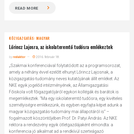
READ MORE
KÖZIGAZGATÁS: MAGYAR
Lőrincz Lajosra, az iskolateremtő tudósra emlékeztek
by
redaktor
2016. február 18.
„Szakmai konferenciával folytatódott az a programsorozat,
amely a néhány évvel ezelőtt elhunyt Lőrincz Lajosnak, a
közigazgatás-tudomány neves kutatójának állít emléket. Az
NKE egyik jogelőd intézményének, az Államigazgatási
Főiskola volt főigazgatójáról egykori kollégák és barátok is
megemlékeztek. “Ma egy iskolateremtő tudósra, egy kivételes
személyiségre emlékezünk, és egyben egyfajta képet adunk a
magyar közigazgatás-tudomány mai állapotáról is” –
fogalmazott köszöntőjében Prof. Dr. Patyi András. Az NKE
rektora a rendezvény egyik ötletgazdájaként elmondta: a
konferencia jó alkalmat ad a rendkívül szerteágazó