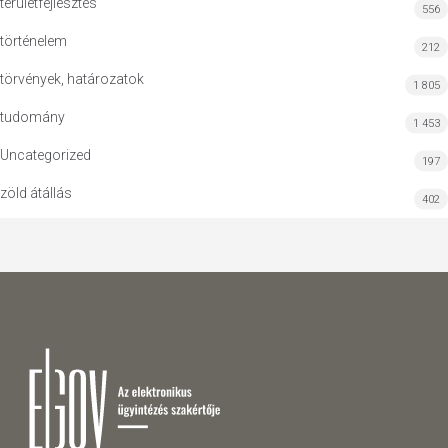
területfejlesztés
556
történelem
212
törvények, határozatok
1 805
tudomány
1 453
Uncategorized
197
zöld átállás
402