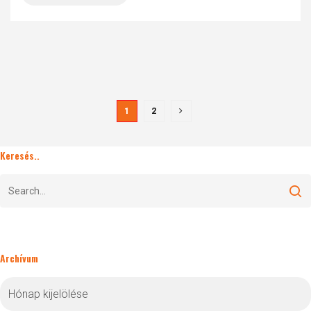
1
2
Keresés..
Archívum
Archívum