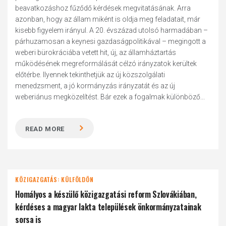
beavatkozáshoz fűződő kérdések megvitatásának. Arra
azonban, hogy az állam miként is oldja meg feladatait, már
kisebb figyelem irányul. A 20. évszázad utolsó harmadában –
párhuzamosan a keynesi gazdaságpolitikával – megingott a
weberi bürokráciába vetett hit, új, az államháztartás
működésének megreformálását célzó irányzatok kerültek
előtérbe. Ilyennek tekinthetjük az új közszolgálati
menedzsment, a jó kormányzás irányzatát és az új
weberiánus megközelítést. Bár ezek a fogalmak különböző...
READ MORE
KÖZIGAZGATÁS: KÜLFÖLDÖN
Homályos a készülő közigazgatási reform Szlovákiában,
kérdéses a magyar lakta települések önkormányzatainak
sorsa is