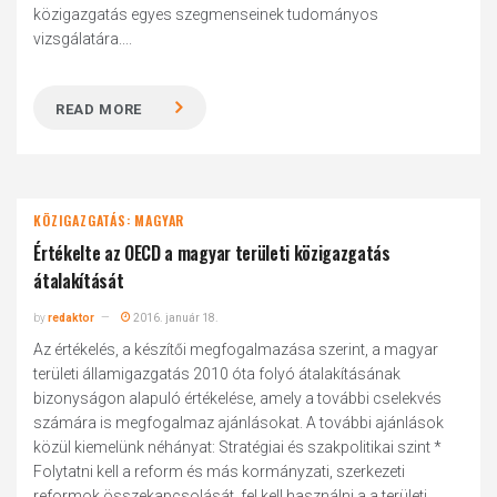
közigazgatás egyes szegmenseinek tudományos
vizsgálatára....
READ MORE
KÖZIGAZGATÁS: MAGYAR
Értékelte az OECD a magyar területi közigazgatás
átalakítását
by
redaktor
2016. január 18.
Az értékelés, a készítői megfogalmazása szerint, a magyar
területi államigazgatás 2010 óta folyó átalakításának
bizonyságon alapuló értékelése, amely a további cselekvés
számára is megfogalmaz ajánlásokat. A további ajánlások
közül kiemelünk néhányat: Stratégiai és szakpolitikai szint *
Folytatni kell a reform és más kormányzati, szerkezeti
reformok összekapcsolását, fel kell használni a a területi