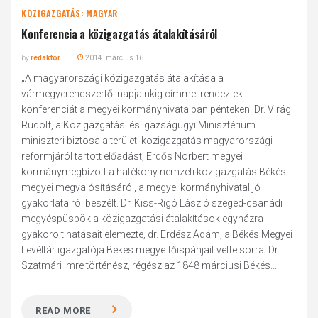
KÖZIGAZGATÁS: MAGYAR
Konferencia a közigazgatás átalakításáról
by
redaktor
2014. március 16.
„A magyarországi közigazgatás átalakítása a
vármegyerendszertől napjainkig címmel rendeztek
konferenciát a megyei kormányhivatalban pénteken. Dr. Virág
Rudolf, a Közigazgatási és Igazságügyi Minisztérium
miniszteri biztosa a területi közigazgatás magyarországi
reformjáról tartott előadást, Erdős Norbert megyei
kormánymegbízott a hatékony nemzeti közigazgatás Békés
megyei megvalósításáról, a megyei kormányhivatal jó
gyakorlatairól beszélt. Dr. Kiss-Rigó László szeged-csanádi
megyéspüspök a közigazgatási átalakítások egyházra
gyakorolt hatásait elemezte, dr. Erdész Ádám, a Békés Megyei
Levéltár igazgatója Békés megye főispánjait vette sorra. Dr.
Szatmári Imre történész, régész az 1848 márciusi Békés...
READ MORE