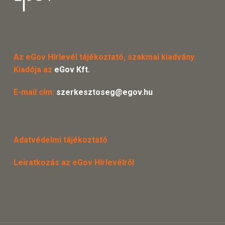
Az eGov Hírlevél tájékoztató, szakmai kiadvány.
Kiadója az
eGov Kft.
E-mail cím:
szerkesztoseg@egov.hu
Adatvédelmi tájékoztató
Leiratkozás az eGov Hírlevélről