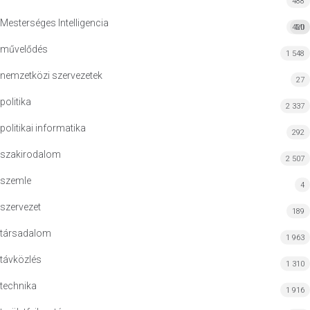
488
Mesterséges Intelligencia
420
MI
művelődés
1 548
nemzetközi szervezetek
27
politika
2 337
politikai informatika
292
szakirodalom
2 507
szemle
4
szervezet
189
társadalom
1 963
távközlés
1 310
technika
1 916