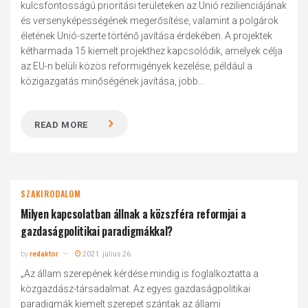
kulcsfontosságú prioritási területeken az Unió rezilienciájának
és versenyképességének megerősítése, valamint a polgárok
életének Unió-szerte történő javítása érdekében. A projektek
kétharmada 15 kiemelt projekthez kapcsolódik, amelyek célja
az EU-n belüli közös reformigények kezelése, például a
közigazgatás minőségének javítása, jobb...
READ MORE
SZAKIRODALOM
Milyen kapcsolatban állnak a közszféra reformjai a
gazdaságpolitikai paradigmákkal?
by
redaktor
2021. július 26.
„Az állam szerepének kérdése mindig is foglalkoztatta a
közgazdász-társadalmat. Az egyes gazdaságpolitikai
paradigmák kiemelt szerepet szántak az állami