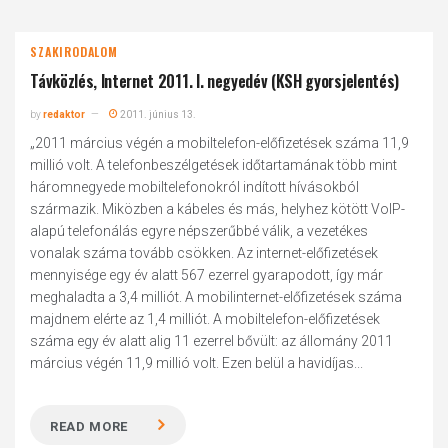
SZAKIRODALOM
Távközlés, Internet 2011. I. negyedév (KSH gyorsjelentés)
by
redaktor
2011. június 13.
„2011 március végén a mobiltelefon-előfizetések száma 11,9
millió volt. A telefonbeszélgetések időtartamának több mint
háromnegyede mobiltelefonokról indított hívásokból
származik. Miközben a kábeles és más, helyhez kötött VoIP-
alapú telefonálás egyre népszerűbbé válik, a vezetékes
vonalak száma tovább csökken. Az internet-előfizetések
mennyisége egy év alatt 567 ezerrel gyarapodott, így már
meghaladta a 3,4 milliót. A mobilinternet-előfizetések száma
majdnem elérte az 1,4 milliót. A mobiltelefon-előfizetések
száma egy év alatt alig 11 ezerrel bővült: az állomány 2011
március végén 11,9 millió volt. Ezen belül a havidíjas...
READ MORE