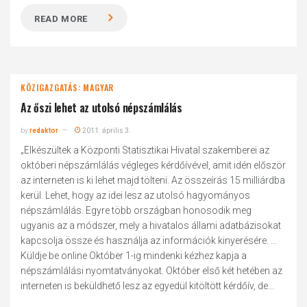
READ MORE
KÖZIGAZGATÁS: MAGYAR
Az őszi lehet az utolsó népszámlálás
by
redaktor
2011. április 3.
„Elkészültek a Központi Statisztikai Hivatal szakemberei az
októberi népszámlálás végleges kérdőívével, amit idén először
az interneten is ki lehet majd tölteni. Az összeírás 15 milliárdba
kerül. Lehet, hogy az idei lesz az utolsó hagyományos
népszámlálás. Egyre több országban honosodik meg
ugyanis az a módszer, mely a hivatalos állami adatbázisokat
kapcsolja össze és használja az információk kinyerésére. ...
Küldje be online Október 1-ig mindenki kézhez kapja a
népszámlálási nyomtatványokat. Október első két hetében az
interneten is beküldhető lesz az egyedül kitöltött kérdőív, de...