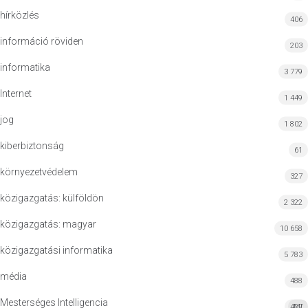
hírközlés
406
információ röviden
203
informatika
3 779
Internet
1 449
jog
1 802
kiberbiztonság
61
környezetvédelem
327
közigazgatás: külföldön
2 322
közigazgatás: magyar
10 658
közigazgatási informatika
5 783
média
488
Mesterséges Intelligencia
427
MI