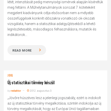
létét, intenzitását pedig mennyiségi ismérvek alapján kíséreltük
meg feltárni. A Műhelytanulmányok sorozat 7. köteteként
megjelent kiadványunk célja elsősorban nem a mélyebb
összefüggések konkrét időszakra vonatkozó ok-okozati
vizsgálata, hanem a statisztikai adatgyűjtésekből a lehető
legrészletesebb, másodlagos felhasználásra, mutatók és
indikátorok...
READ MORE
JOG
Új statisztikai törvény készül
by
redaktor
2012. augusztus 3.
„Jövőre húszéves lesz a jelenlegi jogszabály, ezért is indokolt
az új statisztikai törvény megalkotása; szintén indokolja az új
törvény megalkotását, hogy az Európai Unió tagállamaiban