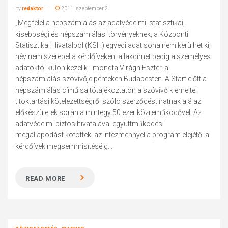
by
redaktor
2011. szeptember 2.
„Megfelel a népszámlálás az adatvédelmi, statisztikai,
kisebbségi és népszámlálási törvényeknek; a Központi
Statisztikai Hivatalból (KSH) egyedi adat soha nem kerülhet ki,
név nem szerepel a kérdőíveken, a lakcímet pedig a személyes
adatoktól külön kezelik - mondta Virágh Eszter, a
népszámlálás szóvivője pénteken Budapesten. A Start előtt a
népszámlálás című sajtótájékoztatón a szóvivő kiemelte:
titoktartási kötelezettségről szóló szerződést íratnak alá az
előkészületek során a mintegy 50 ezer közreműködővel. Az
adatvédelmi biztos hivatalával együttműködési
megállapodást kötöttek, az intézménnyel a program elejétől a
kérdőívek megsemmisítéséig...
READ MORE