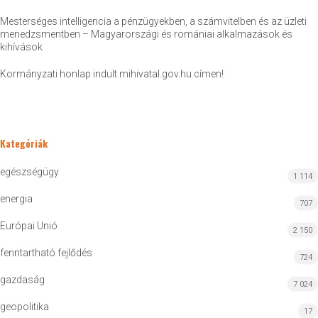
Mesterséges intelligencia a pénzügyekben, a számvitelben és az üzleti
menedzsmentben – Magyarországi és romániai alkalmazások és
kihívások
Kormányzati honlap indult mihivatal.gov.hu címen!
Kategóriák
egészségügy
1 114
energia
707
Európai Unió
2 150
fenntartható fejlődés
724
gazdaság
7 024
geopolitika
17