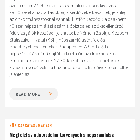
szeptember 27-30. között a számlálóbiztosok kiviszik a
kérdőíveket a háztartásokba; a kérdőívek elkészültek, jelenleg
az önkormányzatoknál vannak. Hétfőn kezdődik a csaknem
40 ezer népszámlálási számlálóbiztos és az őket ellenőrző
felülvizsgálók képzése - jelentette be Németh Zsolt, a Központi
Statisztikai Hivatal (KSH) népszámlálásért felelős
elnökhelyettese pénteken Budapesten. A Start előtt a
népszámlálás című sajtótájékoztatón az elnökhelyettes
elmondta: szeptember 27-30. között a számlálóbiztosok
kiviszik a kérdőíveket a háztartásokba; a kérdőívek elkészültek,
jelenleg az...
READ MORE
KÖZIGAZGATÁS: MAGYAR
Megfelel az adatvédelmi törvénynek a népszámlálás