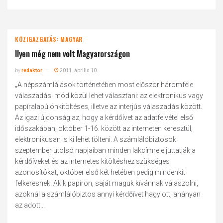
KÖZIGAZGATÁS: MAGYAR
Ilyen még nem volt Magyarországon
by
redaktor
2011. április 10.
„A népszámlálások történetében most először háromféle
válaszadási mód közül lehet választani: az elektronikus vagy
papíralapú önkitöltéses, illetve az interjús válaszadás között.
Az igazi újdonság az, hogy a kérdőívet az adatfelvétel első
időszakában, október 1-16. között az interneten keresztül,
elektronikusan is ki lehet tölteni. A számlálóbiztosok
szeptember utolsó napjaiban minden lakcímre eljuttatják a
kérdőíveket és az internetes kitöltéshez szükséges
azonosítókat, október első két hetében pedig mindenkit
felkeresnek. Akik papíron, saját maguk kívánnak válaszolni,
azoknál a számlálóbiztos annyi kérdőívet hagy ott, ahányan
az adott...