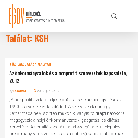
Skip
to
Menu
search
main
Close
content
Menu
Találat: KSH
KÖZIGAZGATÁS: MAGYAR
Az önkormányzatok és a nonprofit szervezetek kapcsolata,
2012
by
redaktor
2015. június 10.
„A nonprofit szektor teljes körű statisztikai megfigyelése az
1990-es évek elején kezdődött. A szervezetek mintegy
kétharmada helyi szinten működik, vagyis földrajzi hatóköre
megegyezik a helyi önkormányzatok igazgatási és ellátási
körzetével. Az önálló vizsgálat adatszolgáltatói a települési
önkormányzatok voltak, és a különböző kapcsolati formák