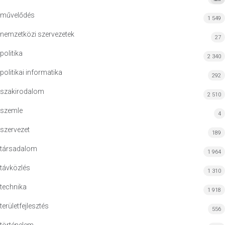
művelődés
1 549
nemzetközi szervezetek
27
politika
2 340
politikai informatika
292
szakirodalom
2 510
szemle
4
szervezet
189
társadalom
1 964
távközlés
1 310
technika
1 918
területfejlesztés
556