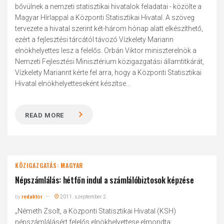
bővülnek a nemzeti statisztikai hivatalok feladatai - közölte a
Magyar Hírlappal a Központi Statisztikai Hivatal. A szöveg
tervezete a hivatal szerint két-három hónap alatt elkészíthető,
ezért a fejlesztési tárcától távozó Vízkelety Mariann
elnökhelyettes lesz a felelős. Orbán Viktor miniszterelnök a
Nemzeti Fejlesztési Minisztérium közigazgatási államtitkárát,
Vízkelety Mariannt kérte fel arra, hogy a Központi Statisztikai
Hivatal elnökhelyetteseként készítse...
READ MORE
KÖZIGAZGATÁS: MAGYAR
Népszámlálás: hétfőn indul a számlálóbiztosok képzése
by
redaktor
2011. szeptember 2.
„Németh Zsolt, a Központi Statisztikai Hivatal (KSH)
népszámlálásért felelős elnökhelyettese elmondta: