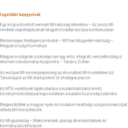
Legutóbbi bejegyzések
Egy központosított nemzeti MI-hatóság létesítése – Az uniós MI-
rendelet végrehajtásának lengyel modellje európai kontextusban
Mesterséges Intelligencia Hivatal – MI Piacfelügyeleti Hatóság –
Magyarország Kormánya
Magyarországnak szüksége van egy erős, integrált, nemzetközileg is
elismert víztudományi központra – Tanács Zoltán
Az európai MI-versenyképesség az élvonalbeli MI-modelleken túl.
Tanulságok az MI-startupoktól öt stratégiai piacon
Az MTA vezetőinek tájékoztatása a kutatóhálózatot érintő
törvénymódosítással kapcsolatban a kutatói közösség számára
Megkezdődtek a magyar nyelv és irodalom érettségi vizsga korrekcióját
előkészítő konzultációk
Az MI-gazdaság – Makrotrendek, iparági átrendeződések és
kormányzási kihívások