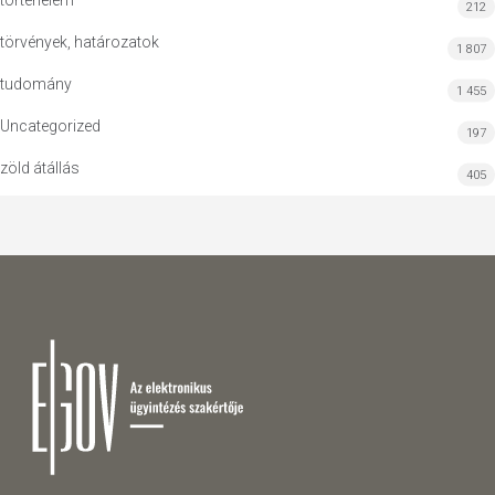
történelem
212
törvények, határozatok
1 807
tudomány
1 455
Uncategorized
197
zöld átállás
405