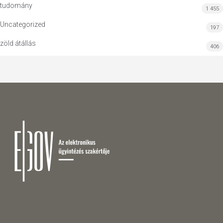
tudomány
1 455
Uncategorized
197
zöld átállás
406