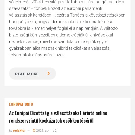
védelméről. 2024-ben világszerte több milliárd polgár adja le a
szavazatát – többek között az európai parlamenti
választások keretében –, ezért a Tanács a következtetésekben
hangsúlyozza, hogy a demokratikus reziliencia kérdése
továbbra is kiemelt helyet foglal el a napirendjén. A változó
biztonsági környezetben a demokráciák új kihívásokkal
néznek szembe, mivel rosszindulatú szereplők egyre
gyakrabban alkalmaznak hibrid taktikákat a választási
folyamatok aláásására, azok...
READ MORE
EURÓPAI UNIÓ
Az Európai Bizottság a választásokat érintő online
rendszerszintű kockázatok csökkentéséről
by
redaktor
2024. április 2.