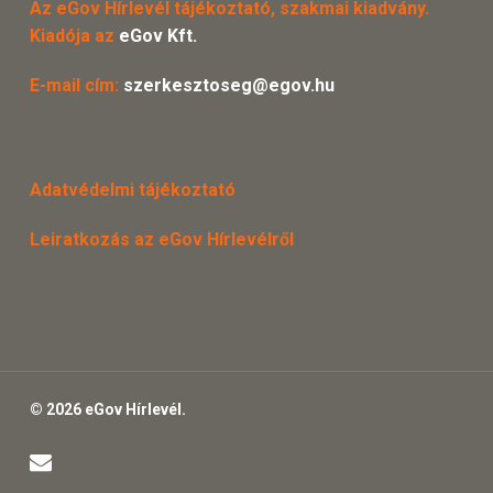
Az eGov Hírlevél tájékoztató, szakmai kiadvány.
Kiadója az
eGov Kft.
E-mail cím:
szerkesztoseg@egov.hu
Adatvédelmi tájékoztató
Leiratkozás az eGov Hírlevélről
© 2026 eGov Hírlevél.
email