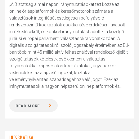
„A Bizottság a mai napon iránymutatásokat tett közzé az
online óriásplatformok és keresőmotorok számára a
választások integritását esetlegesen befolyásoló
rendszerszintű kockázatok csökkentése érdekében javasolt
intézkedésekről, és konkrét iránymutatást adott ki a közelgő
júniusi európai parlamenti választásokra vonatkozóan. A
digitális szolgáltatásokról szóló jogszabály értelmében az EU-
ban több mint 45 millió aktív felhasználóval rendelkező kijelölt
szolgáltatások kötelesek csökkenteni a választási
folyamatokkal kapcsolatos kockázatokat, ugyanakkor
védeniük kell az alapvető jogokat, köztük a
véleménynyilvánítás szabadságához való jogot. Ezek az
iránymutatások a nagyon népszerű online platformok és...
READ MORE
INFORMATIKA