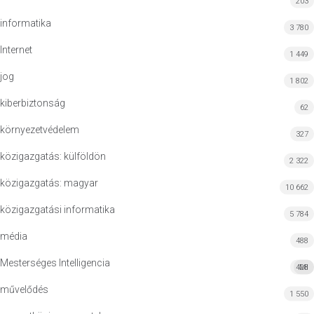
203
informatika
3 780
Internet
1 449
jog
1 802
kiberbiztonság
62
környezetvédelem
327
közigazgatás: külföldön
2 322
közigazgatás: magyar
10 662
közigazgatási informatika
5 784
média
488
Mesterséges Intelligencia
428
MI
művelődés
1 550