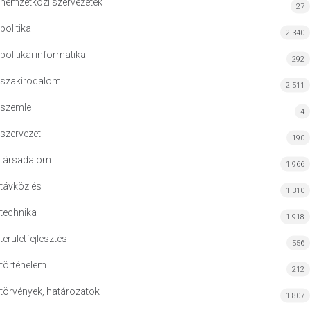
nemzetközi szervezetek
27
politika
2 340
politikai informatika
292
szakirodalom
2 511
szemle
4
szervezet
190
társadalom
1 966
távközlés
1 310
technika
1 918
területfejlesztés
556
történelem
212
törvények, határozatok
1 807