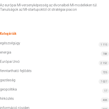
Az európai MI-versenyképesség az élvonalbeli MI-modelleken túl.
Tanulságok az MI-startupoktól öt stratégiai piacon
Kategóriák
egészségügy
1 115
energia
708
Európai Unió
2 152
fenntartható fejlődés
725
gazdaság
7 027
geopolitika
17
hírközlés
406
információ röviden