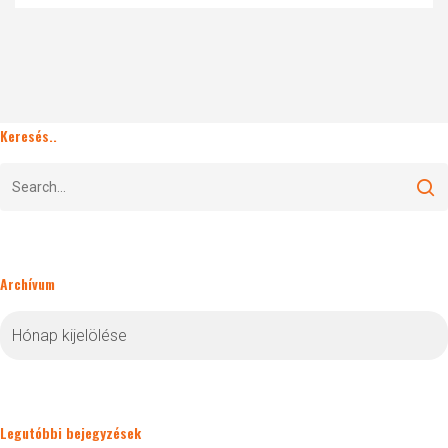
Keresés..
Archívum
Archívum
Legutóbbi bejegyzések