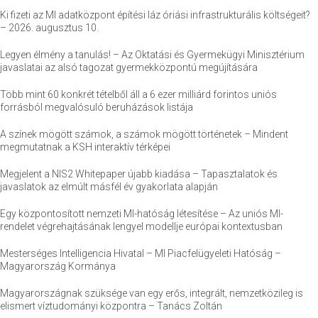
Ki fizeti az MI adatközpont építési láz óriási infrastrukturális költségeit?
– 2026. augusztus 10.
Legyen élmény a tanulás! – Az Oktatási és Gyermekügyi Minisztérium
javaslatai az alsó tagozat gyermekközpontú megújítására
Több mint 60 konkrét tételből áll a 6 ezer milliárd forintos uniós
forrásból megvalósuló beruházások listája
A színek mögött számok, a számok mögött történetek – Mindent
megmutatnak a KSH interaktív térképei
Megjelent a NIS2 Whitepaper újabb kiadása – Tapasztalatok és
javaslatok az elmúlt másfél év gyakorlata alapján
Egy központosított nemzeti MI-hatóság létesítése – Az uniós MI-
rendelet végrehajtásának lengyel modellje európai kontextusban
Mesterséges Intelligencia Hivatal – MI Piacfelügyeleti Hatóság –
Magyarország Kormánya
Magyarországnak szüksége van egy erős, integrált, nemzetközileg is
elismert víztudományi központra – Tanács Zoltán