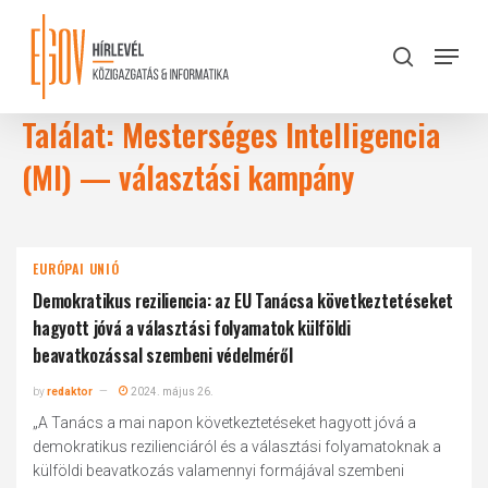
Skip
to
Menu
search
main
Close
content
Menu
Találat: Mesterséges Intelligencia
(MI) — választási kampány
EURÓPAI UNIÓ
Demokratikus reziliencia: az EU Tanácsa következtetéseket
hagyott jóvá a választási folyamatok külföldi
beavatkozással szembeni védelméről
by
redaktor
2024. május 26.
„A Tanács a mai napon következtetéseket hagyott jóvá a
demokratikus rezilienciáról és a választási folyamatoknak a
külföldi beavatkozás valamennyi formájával szembeni