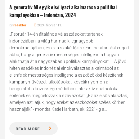
A generatív MI egyik első igazi alkalmazása a politikai
kampányokban – Indonézia, 2024
by
redaktor
2024. február 11.
„Február 14-én általános választásokat tartanak
Indonéziában, a világ harmadik legnagyobb
demokráciájában, és ez a szakértők szerint bepillantást enged
abba, hogy a generatív mesterséges intelligencia hogyan
alakíthatja át a nagyszabású politikai kampányokat. ... A jövő
héten esedékes indonéziai elnökválasztás alkalmából az
ellenfelek mesterséges intelligencia eszközökkel készítenek
kampányművészeti alkotásokat, követik nyomon a
hangulatot a közösségi médiában, interaktív chatbotokat
építenek és megcélozzák a szavazókat. „Ez az első választás,
amelyen azt látjuk, hogy ezeket az eszközöket széles körben
használják” - mondta Katie Harbath, aki 2021-ig a...
READ MORE